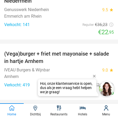
Niederrhein
Genusswerk Niederrhein
9.5
star
Emmerich am Rhein
Verkocht: 141
€36
,23
Regulier
€22
,95
favorite_border
(Vega)burger + friet met mayonaise + salade
36%
in hartje Arnhem
IVEAU Burgers & Wijnbar
9.0
star
Arnhem
Verkocht: 419
€24
,95
Regulier
€16
favorite_border
Grieks 3-gangen keuzediner bij Alexandros
31%
Home
Dichtbij
Restaurants
Hotels
Menu