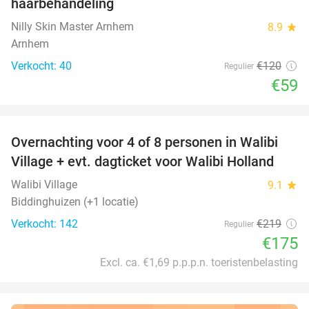
haarbehandeling
Nilly Skin Master Arnhem
8.9
star
Arnhem
Verkocht: 40
€120
Regulier
€59
favorite_border
Overnachting voor 4 of 8 personen in Walibi
20%
Village + evt. dagticket voor Walibi Holland
Walibi Village
9.1
star
Biddinghuizen (+1 locatie)
Verkocht: 142
€219
Regulier
€175
Excl. ca. €1,69 p.p.p.n. toeristenbelasting