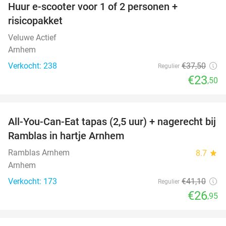
Huur e-scooter voor 1 of 2 personen +
37%
risicopakket
Veluwe Actief
Arnhem
Verkocht: 238
€37
,50
Regulier
€23
,50
favorite_border
All-You-Can-Eat tapas (2,5 uur) + nagerecht bij
34%
Ramblas in hartje Arnhem
Ramblas Arnhem
8.7
star
Arnhem
Verkocht: 173
€41
,10
Regulier
€26
,95
favorite_border