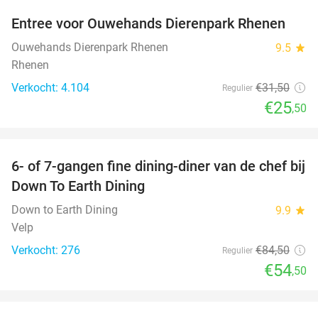
Entree voor Ouwehands Dierenpark Rhenen
19%
Ouwehands Dierenpark Rhenen
9.5
star
Rhenen
Verkocht: 4.104
€31
,50
Regulier
€25
,50
favorite_border
6- of 7-gangen fine dining-diner van de chef bij
36%
Down To Earth Dining
Down to Earth Dining
9.9
star
Velp
Verkocht: 276
€84
,50
Regulier
€54
,50
favorite_border