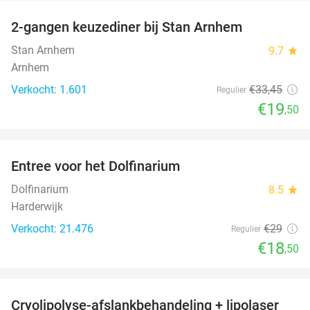
2-gangen keuzediner bij Stan Arnhem
42%
Stan Arnhem
9.7
star
Arnhem
Verkocht: 1.601
€33
,45
Regulier
€19
,50
favorite_border
Entree voor het Dolfinarium
36%
Dolfinarium
8.5
star
Harderwijk
Verkocht: 21.476
€29
Regulier
€18
,50
favorite_border
Cryolipolyse-afslankbehandeling + lipolaser