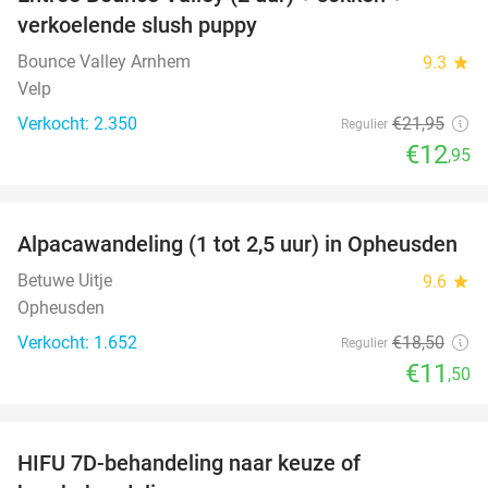
41%
verkoelende slush puppy
Bounce Valley Arnhem
9.3
star
Velp
Verkocht: 2.350
€21
,95
Regulier
€12
,95
favorite_border
Alpacawandeling (1 tot 2,5 uur) in Opheusden
38%
Betuwe Uitje
9.6
star
Opheusden
Verkocht: 1.652
€18
,50
Regulier
€11
,50
favorite_border
HIFU 7D-behandeling naar keuze of
51%