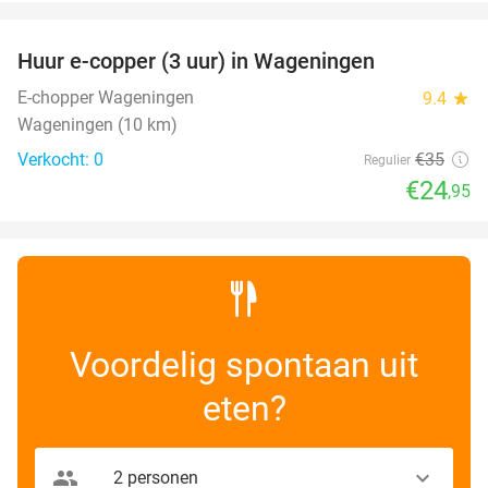
favorite_border
Huur e-copper (3 uur) in Wageningen
29%
NEW
TODAY
E-chopper Wageningen
9.4
star
Wageningen (10 km)
Verkocht: 0
€35
Regulier
€24
,95
Voordelig spontaan uit
eten?