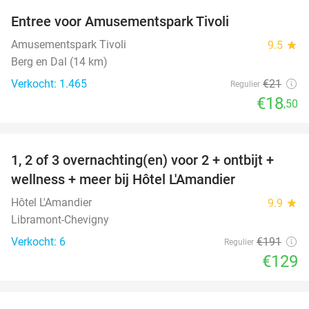
Entree voor Amusementspark Tivoli
12%
Amusementspark Tivoli
9.5
star
Berg en Dal (14 km)
Verkocht: 1.465
€21
Regulier
€18
,50
favorite_border
1, 2 of 3 overnachting(en) voor 2 + ontbijt +
32%
NEW
wellness + meer bij Hôtel L'Amandier
TODAY
Hôtel L'Amandier
9.9
star
Libramont-Chevigny
Verkocht: 6
€191
Regulier
€129
favorite_border