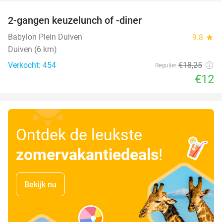
2-gangen keuzelunch of -diner
34%
Babylon Plein Duiven
9.8
star
Duiven (6 km)
Verkocht: 454
€18
,25
Regulier
€12
Ontdek de leukste
zomervakantiedeals
!
Bekijk nu