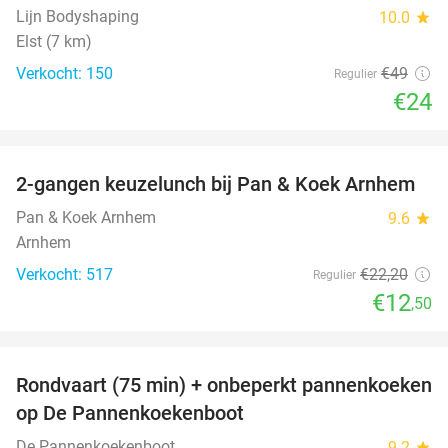
Lijn Bodyshaping
10.0
star
Elst (7 km)
Verkocht: 150
€49
Regulier
€24
favorite_border
2-gangen keuzelunch bij Pan & Koek Arnhem
44%
Pan & Koek Arnhem
9.6
star
Arnhem
Verkocht: 517
€22
,20
Regulier
€12
,50
favorite_border
Rondvaart (75 min) + onbeperkt pannenkoeken
30%
op De Pannenkoekenboot
De Pannenkoekenboot
9.2
star