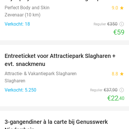
83%
Perfect Body and Skin
9.0
star
Zevenaar (10 km)
Verkocht: 18
€350
Regulier
€59
favorite_border
Entreeticket voor Attractiepark Slagharen +
41%
evt. snackmenu
Attractie- & Vakantiepark Slagharen
8.8
star
Slagharen
Verkocht: 5.250
€37
,90
Regulier
€22
,40
favorite_border
3-gangendiner à la carte bij Genusswerk
37%