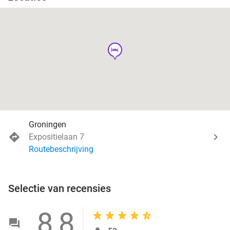
hotel
Groningen
Expositielaan 7
Routebeschrijving
Selectie van recensies
8,8