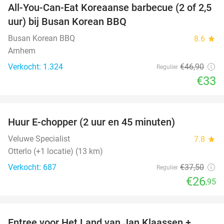
All-You-Can-Eat Koreaanse barbecue (2 of 2,5
30%
uur) bij Busan Korean BBQ
Busan Korean BBQ
8.6
star
Arnhem
Verkocht: 1.324
€46
,90
Regulier
€33
favorite_border
Huur E-chopper (2 uur en 45 minuten)
28%
Veluwe Specialist
7.8
star
Otterlo (+1 locatie) (13 km)
Verkocht: 687
€37
,50
Regulier
€26
,95
favorite_border
Entree voor Het Land van Jan Klaassen +