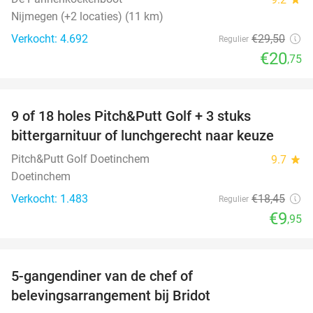
Nijmegen (+2 locaties) (11 km)
Verkocht: 4.692
€29
,50
Regulier
€20
,75
favorite_border
9 of 18 holes Pitch&Putt Golf + 3 stuks
46%
bittergarnituur of lunchgerecht naar keuze
Pitch&Putt Golf Doetinchem
9.7
star
Doetinchem
Verkocht: 1.483
€18
,45
Regulier
€9
,95
favorite_border
5-gangendiner van de chef of
20%
belevingsarrangement bij Bridot