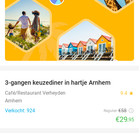
favorite_border
3-gangen keuzediner in hartje Arnhem
48%
Café/Restaurant Verheyden
9.4
star
Arnhem
Verkocht: 924
€58
Regulier
€29
,95
favorite_border