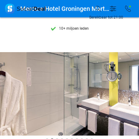
Ontdek 15.000+ deals

Mercure Hotel Groningen Martiniplaza
7 dagen per week beschikbaar
Bereikbaar tot 21:00
10+ miljoen leden
9,4
op basis van
206.322 reviews
Ontdek 15.000+ deals
7 dagen per week beschikbaar
10+ miljoen leden