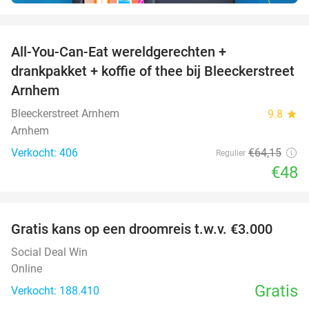
favorite_border
All-You-Can-Eat wereldgerechten +
25%
drankpakket + koffie of thee bij Bleeckerstreet
Arnhem
Bleeckerstreet Arnhem
9.8
star
Arnhem
Verkocht: 406
€64
,15
Regulier
€48
favorite_border
Gratis kans op een droomreis t.w.v. €3.000
Social Deal Win
Online
Gratis
Verkocht: 188.410