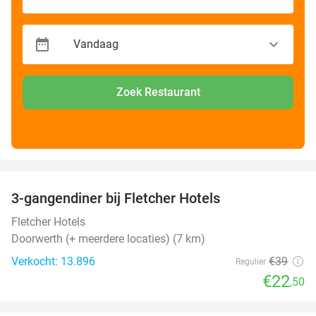
Zoek Restaurant
favorite_border
3-gangendiner bij Fletcher Hotels
42%
Fletcher Hotels
Doorwerth (+ meerdere locaties) (7 km)
Verkocht: 13.896
€39
Regulier
€22
,50
favorite_border