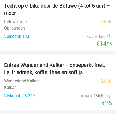
Tocht op e-bike door de Betuwe (4 tot 5 uur) +
35%
meer
Betuwe Uitje
9.6
star
Opheusden
Verkocht: 133
€23
Regulier
€14
,95
favorite_border
Entree Wunderland Kalkar + onbeperkt friet,
32%
ijs, frisdrank, koffie, thee en softijs
Wunderland Kalkar
8.9
star
Kalkar
Verkocht: 28.369
€36
,50
Regulier
€25
favorite_border