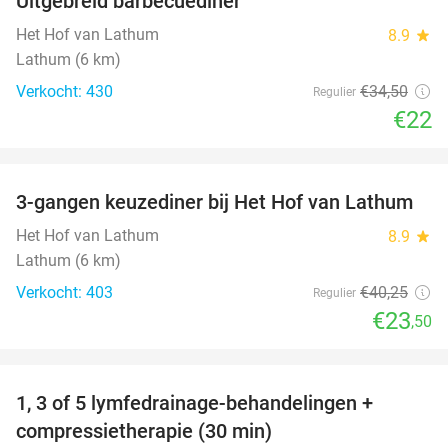
Uitgebreid barbecuediner
36%
Het Hof van Lathum
8.9
star
Lathum (6 km)
Verkocht: 430
€34
,50
Regulier
€22
favorite_border
3-gangen keuzediner bij Het Hof van Lathum
42%
Het Hof van Lathum
8.9
star
Lathum (6 km)
Verkocht: 403
€40
,25
Regulier
€23
,50
favorite_border
1, 3 of 5 lymfedrainage-behandelingen +
51%
compressietherapie (30 min)