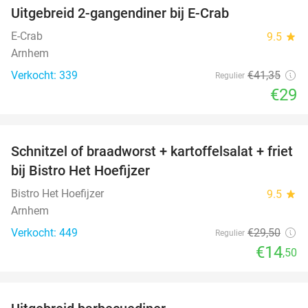
Uitgebreid 2-gangendiner bij E-Crab
30%
E-Crab
9.5
star
Arnhem
Verkocht: 339
€41
,35
Regulier
€29
favorite_border
Schnitzel of braadworst + kartoffelsalat + friet
51%
bij Bistro Het Hoefijzer
Bistro Het Hoefijzer
9.5
star
Arnhem
Verkocht: 449
€29
,50
Regulier
€14
,50
favorite_border