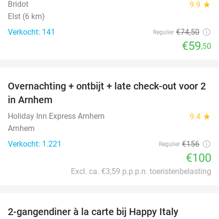
Bridot
9.9
star
Elst (6 km)
Verkocht: 141
€74
,50
Regulier
€59
,50
favorite_border
Overnachting + ontbijt + late check-out voor 2
36%
in Arnhem
Holiday Inn Express Arnhem
9.4
star
Arnhem
Verkocht: 1.221
€156
Regulier
€100
Excl. ca. €3,59 p.p.p.n. toeristenbelasting
favorite_border
2-gangendiner à la carte bij Happy Italy
35%