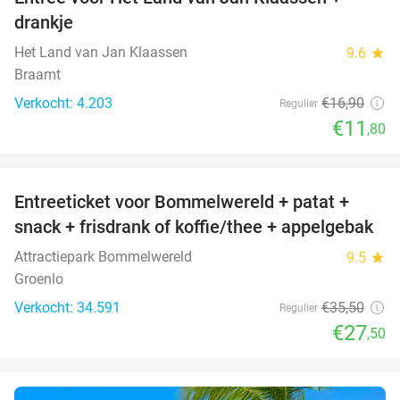
30%
drankje
Het Land van Jan Klaassen
9.6
star
Braamt
Verkocht: 4.203
€16
,90
Regulier
€11
,80
favorite_border
Entreeticket voor Bommelwereld + patat +
23%
snack + frisdrank of koffie/thee + appelgebak
Attractiepark Bommelwereld
9.5
star
Groenlo
Verkocht: 34.591
€35
,50
Regulier
€27
,50