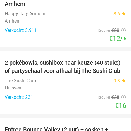
Arnhem
Happy Italy Arnhem
8.6
star
Arnhem
Verkocht: 3.911
€20
Regulier
€12
,95
favorite_border
2 pokébowls, sushibox naar keuze (40 stuks)
43%
of partyschaal voor afhaal bij The Sushi Club
The Sushi Club
9.3
star
Huissen
Verkocht: 231
€28
Regulier
€16
favorite_border
Entree Bounce Valley (2 uur) + sokken +