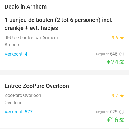
favorite_border
Deals in Arnhem
1 uur jeu de boulen (2 tot 6 personen) incl.
47%
NEW
drankje + evt. hapjes
TODAY
JEU de boules bar Arnhem
9.6
star
Arnhem
Verkocht: 4
€46
Regulier
€24
,50
favorite_border
Entree ZooParc Overloon
34%
NEW
TODAY
ZooParc Overloon
9.7
star
Overloon
Verkocht: 577
€25
Regulier
€16
,50