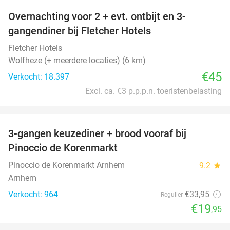
Overnachting voor 2 + evt. ontbijt en 3-
gangendiner bij Fletcher Hotels
Fletcher Hotels
Wolfheze (+ meerdere locaties) (6 km)
€45
Verkocht: 18.397
Excl. ca. €3 p.p.p.n. toeristenbelasting
favorite_border
3-gangen keuzediner + brood vooraf bij
41%
Pinoccio de Korenmarkt
Pinoccio de Korenmarkt Arnhem
9.2
star
Arnhem
Verkocht: 964
€33
,95
Regulier
€19
,95
favorite_border