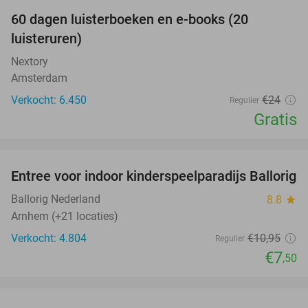
100%
60 dagen luisterboeken en e-books (20
luisteruren)
Nextory
Amsterdam
Verkocht: 6.450
€24
Regulier
Gratis
favorite_border
Entree voor indoor kinderspeelparadijs Ballorig
32%
Ballorig Nederland
8.8
star
Arnhem (+21 locaties)
Verkocht: 4.804
€10
,95
Regulier
€7
,50
favorite_border