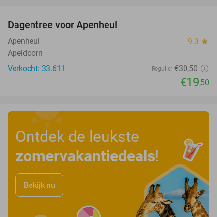
favorite_border
Dagentree voor Apenheul
36%
Apenheul
9.3
star
Apeldoorn
Verkocht: 33.611
€30
,50
Regulier
€19
,50
Ontdek de leukste
zomervakantiedeals
!
Bekijk nu