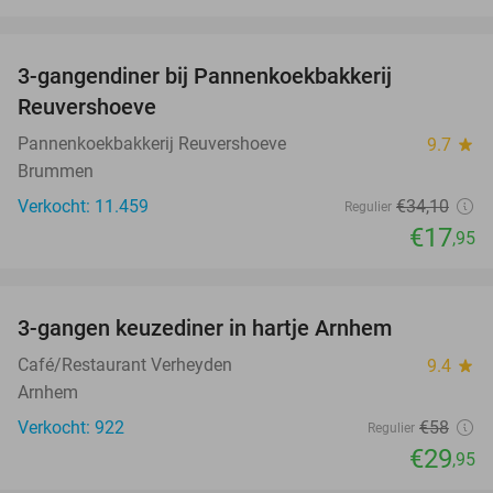
favorite_border
3-gangendiner bij Pannenkoekbakkerij
47%
Reuvershoeve
Pannenkoekbakkerij Reuvershoeve
9.7
star
Brummen
Verkocht: 11.459
€34
,10
Regulier
€17
,95
favorite_border
3-gangen keuzediner in hartje Arnhem
48%
Café/Restaurant Verheyden
9.4
star
Arnhem
Verkocht: 922
€58
Regulier
€29
,95