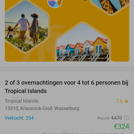
favorite_border
2 of 3 overnachtingen voor 4 tot 6 personen bij
31%
Tropical Islands
Tropical Islands
7.6
star
15910, Krausnick-Groß Wasserburg
Verkocht: 204
€470
Regulier
€324