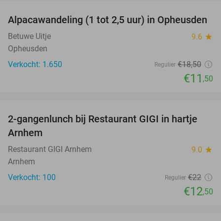
Alpacawandeling (1 tot 2,5 uur) in Opheusden
38%
Betuwe Uitje
9.6
star
Opheusden
Verkocht: 1.650
€18
,50
Regulier
€11
,50
favorite_border
2-gangenlunch bij Restaurant GIGI in hartje
43%
Arnhem
Restaurant GIGI Arnhem
9.0
star
Arnhem
Verkocht: 100
€22
Regulier
€12
,50
favorite_border