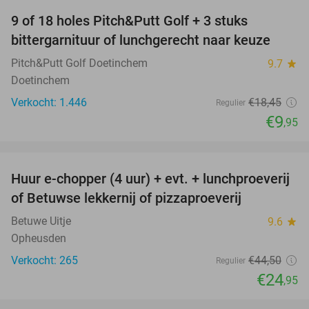
9 of 18 holes Pitch&Putt Golf + 3 stuks
46%
bittergarnituur of lunchgerecht naar keuze
Pitch&Putt Golf Doetinchem
9.7
star
Doetinchem
Verkocht: 1.446
€18
,45
Regulier
€9
,95
favorite_border
Huur e-chopper (4 uur) + evt. + lunchproeverij
44%
of Betuwse lekkernij of pizzaproeverij
Betuwe Uitje
9.6
star
Opheusden
Verkocht: 265
€44
,50
Regulier
€24
,95
favorite_border