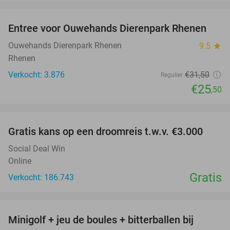
favorite_border
Entree voor Ouwehands Dierenpark Rhenen
19%
Ouwehands Dierenpark Rhenen
9.5
star
Rhenen
Verkocht: 3.876
€31
,50
Regulier
€25
,50
favorite_border
Gratis kans op een droomreis t.w.v. €3.000
Social Deal Win
Online
Gratis
Verkocht: 186.743
favorite_border
Minigolf + jeu de boules + bitterballen bij
52%
NEW