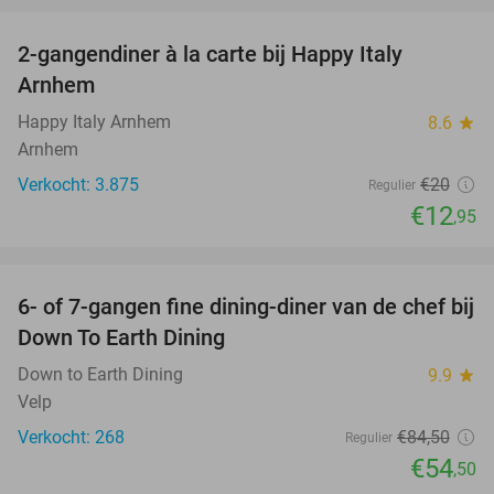
2-gangendiner à la carte bij Happy Italy
35%
Arnhem
Happy Italy Arnhem
8.6
star
Arnhem
Verkocht: 3.875
€20
Regulier
€12
,95
favorite_border
6- of 7-gangen fine dining-diner van de chef bij
36%
Down To Earth Dining
Down to Earth Dining
9.9
star
Velp
Verkocht: 268
€84
,50
Regulier
€54
,50