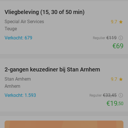
Vliegbeleving (15, 30 of 50 min)
42%
Special Air Services
9.7
star
Teuge
Verkocht: 679
€119
Regulier
€69
favorite_border
2-gangen keuzediner bij Stan Arnhem
42%
Stan Arnhem
9.7
star
Arnhem
Verkocht: 1.593
€33
,45
Regulier
€19
,50