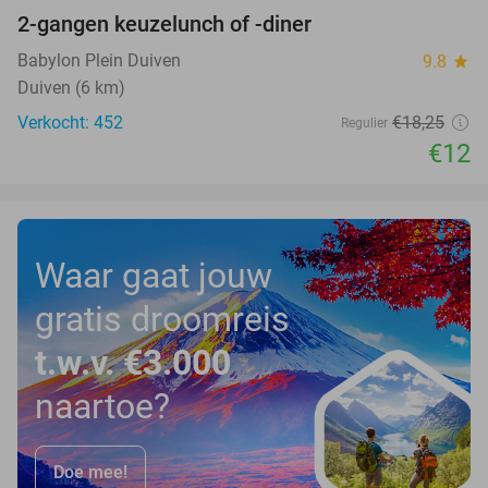
2-gangen keuzelunch of -diner
34%
Babylon Plein Duiven
9.8
star
Duiven (6 km)
Verkocht: 452
€18
,25
Regulier
€12
Waar gaat jouw
gratis droomreis
t.w.v. €3.000
naartoe?
Doe mee!