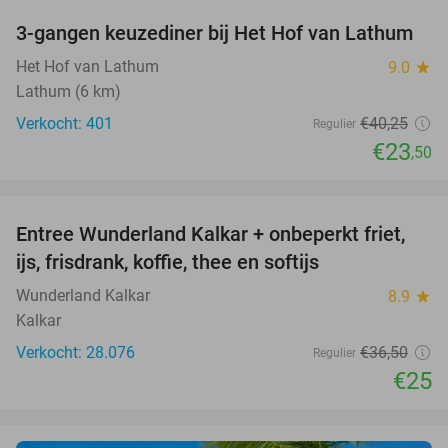
3-gangen keuzediner bij Het Hof van Lathum
42%
Het Hof van Lathum
9.0
star
Lathum (6 km)
Verkocht: 401
€40
,25
Regulier
€23
,50
favorite_border
Entree Wunderland Kalkar + onbeperkt friet,
32%
ijs, frisdrank, koffie, thee en softijs
Wunderland Kalkar
8.9
star
Kalkar
Verkocht: 28.076
€36
,50
Regulier
€25