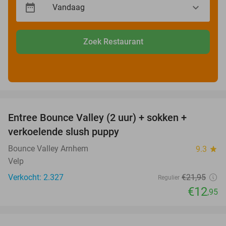
Zoek Restaurant
favorite_border
Entree Bounce Valley (2 uur) + sokken +
41%
verkoelende slush puppy
Bounce Valley Arnhem
9.3
star
Velp
Verkocht: 2.327
€21
,95
Regulier
€12
,95
favorite_border