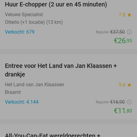
Huur E-chopper (2 uur en 45 minuten)
28%
Veluwe Specialist
7.8
star
Otterlo (+1 locatie) (13 km)
Verkocht: 679
€37
,50
Regulier
€26
,95
favorite_border
Entree voor Het Land van Jan Klaassen +
30%
drankje
Het Land van Jan Klaassen
9.6
star
Braamt
Verkocht: 4.144
€16
,90
Regulier
€11
,80
favorite_border
All-You-Can-Eat wereldgerechten +