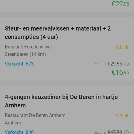
€22
,95
favorite_border
Steur- en meervalvissen + materiaal + 2
43%
consumpties (4 uur)
Breukink Forellenvijver
9.8
star
Steenderen (14 km)
Verkocht: 673
€29
,55
Regulier
€16
,95
favorite_border
4-gangen keuzediner bij De Beren in hartje
46%
Arnhem
Restaurant De Beren Arnhem
9.1
star
Arnhem
Verkocht: 840
€47
,70
Regulier