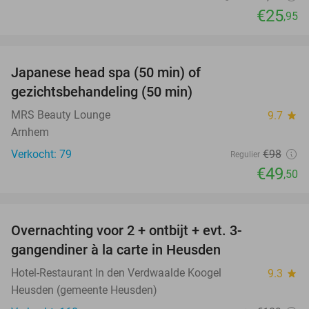
€25
,95
favorite_border
Japanese head spa (50 min) of
49%
gezichtsbehandeling (50 min)
MRS Beauty Lounge
9.7
star
Arnhem
Verkocht: 79
€98
Regulier
€49
,50
favorite_border
Overnachting voor 2 + ontbijt + evt. 3-
42%
gangendiner à la carte in Heusden
Hotel-Restaurant In den Verdwaalde Koogel
9.3
star
Heusden (gemeente Heusden)