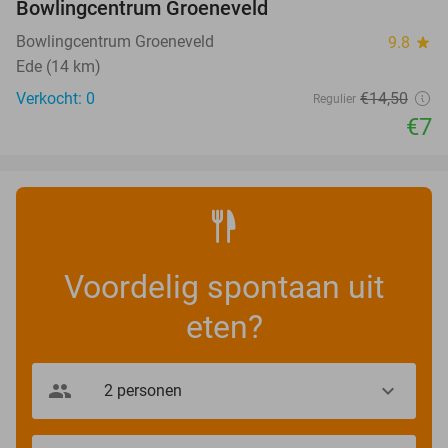
Bowlingcentrum Groeneveld
TODAY
Bowlingcentrum Groeneveld
9.8
star
Ede (14 km)
Verkocht: 0
€14
,50
Regulier
€7
Voordelig spontaan uit
eten?