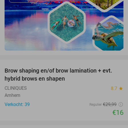
favorite_border
Brow shaping en/of brow lamination + evt.
47%
hybrid brows en shapen
CLINIQUES
8.7
star
Arnhem
Verkocht: 39
€29
,99
Regulier
€16
favorite_border