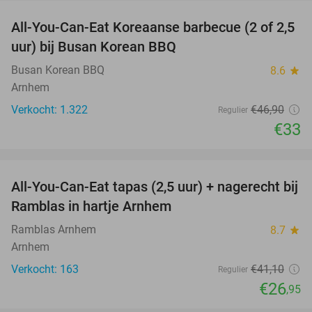
All-You-Can-Eat Koreaanse barbecue (2 of 2,5
30%
uur) bij Busan Korean BBQ
Busan Korean BBQ
8.6
star
Arnhem
Verkocht: 1.322
€46
,90
Regulier
€33
favorite_border
All-You-Can-Eat tapas (2,5 uur) + nagerecht bij
34%
Ramblas in hartje Arnhem
Ramblas Arnhem
8.7
star
Arnhem
Verkocht: 163
€41
,10
Regulier
€26
,95
favorite_border