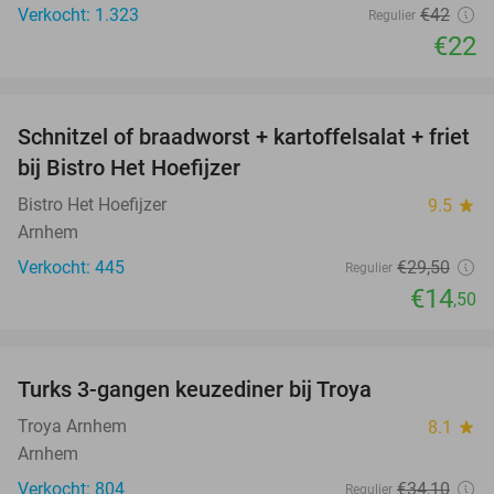
Verkocht: 1.323
€42
Regulier
€22
favorite_border
Schnitzel of braadworst + kartoffelsalat + friet
51%
bij Bistro Het Hoefijzer
Bistro Het Hoefijzer
9.5
star
Arnhem
Verkocht: 445
€29
,50
Regulier
€14
,50
favorite_border
Turks 3-gangen keuzediner bij Troya
36%
Troya Arnhem
8.1
star
Arnhem
Verkocht: 804
€34
,10
Regulier