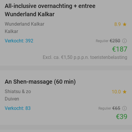
All-inclusive overnachting + entree
25%
Wunderland Kalkar
Wunderland Kalkar
8.9
star
Kalkar
Verkocht: 392
€250
Regulier
€187
Excl. ca. €1,50 p.p.p.n. toeristenbelasting
favorite_border
An Shen-massage (60 min)
40%
Shiatsu & zo
10.0
star
Duiven
Verkocht: 83
€65
Regulier
€39
favorite_border