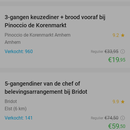
favorite_border
3-gangen keuzediner + brood vooraf bij
41%
Pinoccio de Korenmarkt
Pinoccio de Korenmarkt Arnhem
9.2
star
Arnhem
Verkocht: 960
€33
,95
Regulier
€19
,95
favorite_border
5-gangendiner van de chef of
20%
belevingsarrangement bij Bridot
Bridot
9.9
star
Elst (6 km)
Verkocht: 141
€74
,50
Regulier
€59
,50