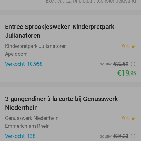
Excl. ca. €2,14 p.p.p.n. toeristenbelasting
favorite_border
Entree Sprookjesweken Kinderpretpark
39%
Julianatoren
Kinderpretpark Julianatoren
9.4
star
Apeldoorn
Verkocht: 10.958
€32
,50
Regulier
€19
,95
favorite_border
3-gangendiner à la carte bij Genusswerk
37%
Niederrhein
Genusswerk Niederrhein
9.4
star
Emmerich am Rhein
Verkocht: 138
€36
,23
Regulier