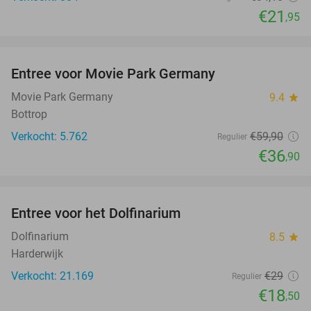
€21
,95
favorite_border
Entree voor Movie Park Germany
38%
Movie Park Germany
9.4
star
Bottrop
Verkocht: 5.762
€59
,90
Regulier
€36
,90
favorite_border
Entree voor het Dolfinarium
36%
Dolfinarium
8.5
star
Harderwijk
Verkocht: 21.169
€29
Regulier
€18
,50