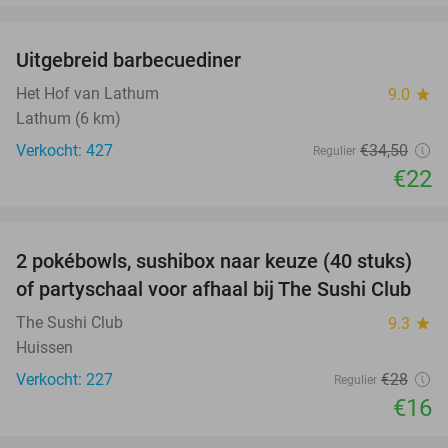
favorite_border
Uitgebreid barbecuediner
36%
Het Hof van Lathum
9.0
star
Lathum (6 km)
Verkocht: 427
€34
,50
Regulier
€22
favorite_border
2 pokébowls, sushibox naar keuze (40 stuks)
43%
of partyschaal voor afhaal bij The Sushi Club
The Sushi Club
9.3
star
Huissen
Verkocht: 227
€28
Regulier
€16
favorite_border