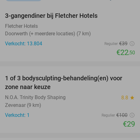
favorite_border
3-gangendiner bij Fletcher Hotels
42%
Fletcher Hotels
Doorwerth (+ meerdere locaties) (7 km)
Verkocht: 13.804
€39
Regulier
€22
,50
favorite_border
1 of 3 bodysculpting-behandeling(en) voor
71%
NEW
zone naar keuze
TODAY
N.O.A. Trinity Body Shaping
8.8
star
Zevenaar (9 km)
Verkocht: 1
€100
Regulier
€29