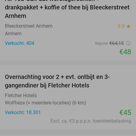
25%
drankpakket + koffie of thee bij Bleeckerstreet
Arnhem
Bleeckerstreet Arnhem
9.8
star
Arnhem
Verkocht: 404
€64
,15
Regulier
€48
favorite_border
Overnachting voor 2 + evt. ontbijt en 3-
gangendiner bij Fletcher Hotels
Fletcher Hotels
Wolfheze (+ meerdere locaties) (6 km)
€45
Verkocht: 18.301
Excl. ca. €3 p.p.p.n. toeristenbelasting
favorite_border