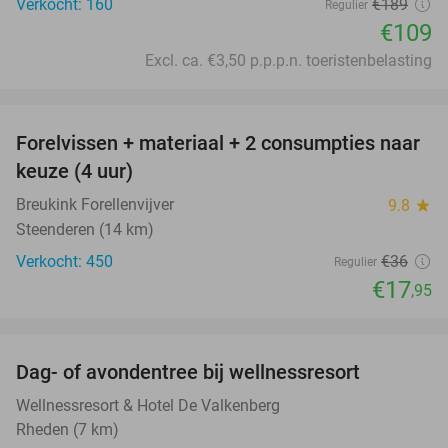
Verkocht: 160
€189
Regulier
€109
Excl. ca. €3,50 p.p.p.n. toeristenbelasting
favorite_border
Forelvissen + materiaal + 2 consumpties naar
50%
keuze (4 uur)
Breukink Forellenvijver
9.8
star
Steenderen (14 km)
Verkocht: 450
€36
Regulier
€17
,95
favorite_border
Dag- of avondentree bij wellnessresort
48%
Wellnessresort & Hotel De Valkenberg
Rheden (7 km)