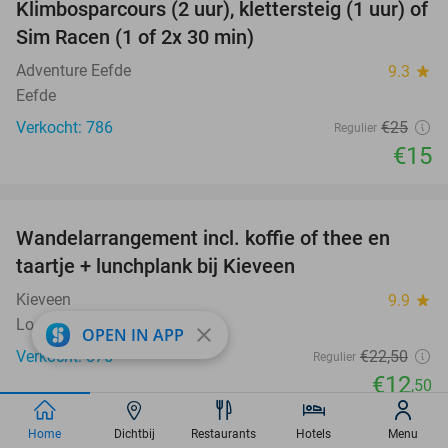
Klimbosparcours (2 uur), klettersteig (1 uur) of
40%
Sim Racen (1 of 2x 30 min)
Adventure Eefde
9.3
star
Eefde
Verkocht: 786
€25
Regulier
€15
favorite_border
Wandelarrangement incl. koffie of thee en
44%
taartje + lunchplank bij Kieveen
Kieveen
9.9
star
Loenen (14 km)
close
OPEN IN APP
Verkocht: 875
€22
,50
Regulier
€12
,50
favorite_border
Home
Dichtbij
Restaurants
Hotels
Menu