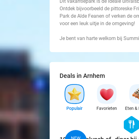
Dit vakantiepark is de ideale uitvals
Ontdek bijvoorbeeld de pittoreske Fr
Park de Alde Feanen of verken de omg
voor een leuk uitje in de omgeving!
Je bent van harte welkom bij Summi
Deals in Arnhem
Populair
Favorieten
Eten & 
hexago
food
NEW