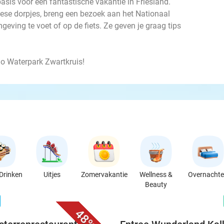
basis voor een fantastische vakantie in Friesland.
iese dorpjes, breng een bezoek aan het Nationaal
eving te voet of op de fiets. Ze geven je graag tips
o Waterpark Zwartkruis!
Drinken
Uitjes
Zomervakantie
Wellness &
Overnacht
Beauty
favorite_border
n
48%