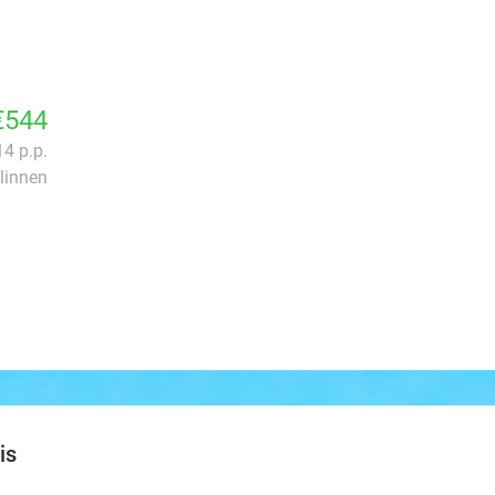
€544
14 p.p.
linnen
is