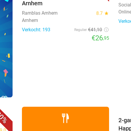
Arnhem
Socia
Onlin
Ramblas Arnhem
8.7
star
Arnhem
Verko
Verkocht: 193
€41
,10
Regulier
€26
,95
favorite_border
0%
2-ga
Happ
9.0
star