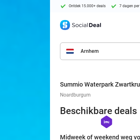
Ontdek 15.000+ deals
7 dagen per
Arnhem
Summio Waterpark Zwartkru
Noardburgum
Beschikbare deals
hexagon
hotel
Midweek of weekend weg vo