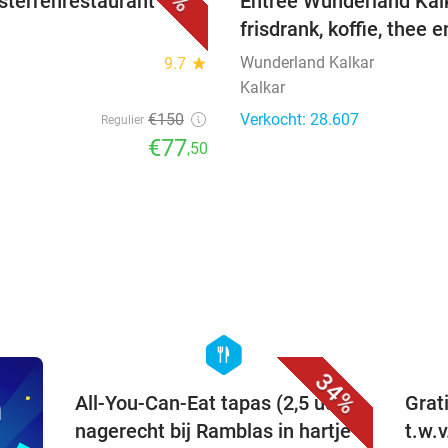
sterrenrestaurant 't
Entree Wunderland Kalka
frisdrank, koffie, thee e
Wunderland Kalkar
9.7
star
Kalkar
€150
Verkocht: 28.607
Regulier
€77
,50
favorite_border
hexagon
food
34%
n
All-You-Can-Eat tapas (2,5 uur) +
Grat
nagerecht bij Ramblas in hartje
t.w.