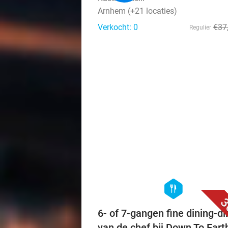
Arnhem (+21 locaties)
Verkocht: 0
€37
Regulier
hexagon
food
3
6- of 7-gangen fine dining-di
van de chef bij Down To Eart