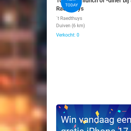
10-gangenlunch of -diner bij 
TODAY
Raedthuys
´t Raedthuys
Duiven (6 km)
Verkocht: 0
Win vandaag ee