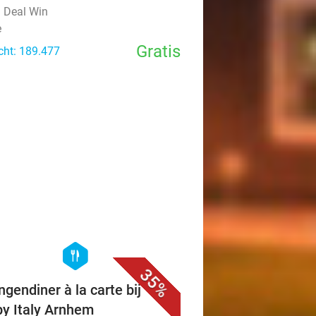
l Deal Win
e
Gratis
cht: 189.477
favorite_border
hexagon
food
35%
ngendiner à la carte bij
y Italy Arnhem