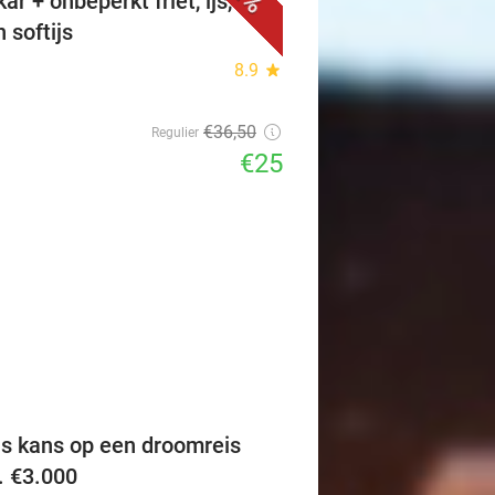
r + onbeperkt friet, ijs,
n softijs
8.9
star
€36
,50
Regulier
€25
favorite_border
is kans op een droomreis
v. €3.000