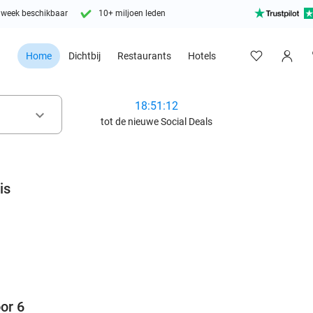
 week beschikbaar
10+ miljoen leden
Home
Dichtbij
Restaurants
Hotels
18:51:10
keyboard_arrow_down
tot de nieuwe Social Deals
is
favorite_border
or 6