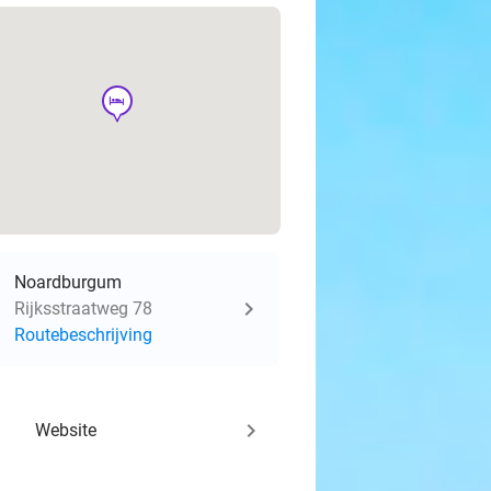
hotel
Noardburgum
Rijksstraatweg 78
Routebeschrijving
keyboard_arrow_right
Website