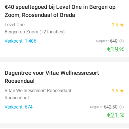
€40 speeltegoed bij Level One in Bergen op
50%
Zoom, Roosendaal of Breda
Level One
9.5
star
Bergen op Zoom (+2 locaties)
Verkocht: 1.406
€40
Regulier
€19
,95
favorite_border
Dagentree voor Vitae Wellnessresort
49%
Roosendaal
Vitae Wellnessresort Roosendaal
9.6
star
Roosendaal
Verkocht: 674
€42
,50
Regulier
€21
,50
favorite_border