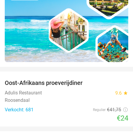
favorite_border
Oost-Afrikaans proeverijdiner
43%
Adulis Restaurant
9.6
star
Roosendaal
Verkocht: 681
€41
,75
Regulier
€24
favorite_border