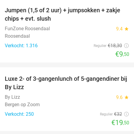
Jumpen (1,5 of 2 uur) + jumpsokken + zakje
48%
chips + evt. slush
FunZone Roosendaal
9.4
star
Roosendaal
Verkocht: 1.316
€18
,30
Regulier
€9
,50
favorite_border
Luxe 2- of 3-gangenlunch of 5-gangendiner bij
39%
By Lizz
By Lizz
9.6
star
Bergen op Zoom
Verkocht: 250
€32
Regulier
€19
,50
favorite_border