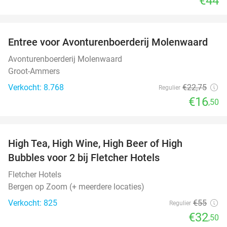
€44
favorite_border
Entree voor Avonturenboerderij Molenwaard
27%
Avonturenboerderij Molenwaard
Groot-Ammers
Verkocht: 8.768
€22
,75
Regulier
€16
,50
favorite_border
High Tea, High Wine, High Beer of High
41%
Bubbles voor 2 bij Fletcher Hotels
Fletcher Hotels
Bergen op Zoom (+ meerdere locaties)
Verkocht: 825
€55
Regulier
€32
,50