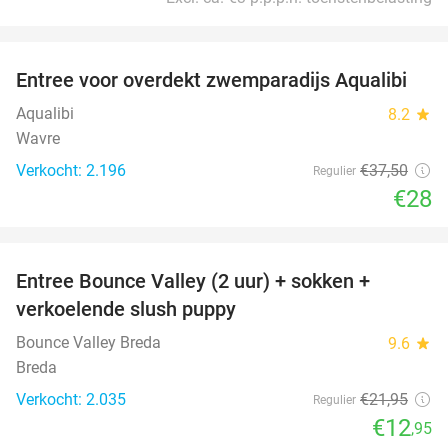
favorite_border
Entree voor overdekt zwemparadijs Aqualibi
25%
Aqualibi
8.2
star
Wavre
Verkocht: 2.196
€37
,50
Regulier
€28
favorite_border
Entree Bounce Valley (2 uur) + sokken +
41%
verkoelende slush puppy
Bounce Valley Breda
9.6
star
Breda
Verkocht: 2.035
€21
,95
Regulier
€12
,95