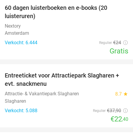
100%
60 dagen luisterboeken en e-books (20
luisteruren)
Nextory
Amsterdam
Verkocht: 6.444
€24
Regulier
Gratis
favorite_border
Entreeticket voor Attractiepark Slagharen +
41%
evt. snackmenu
Attractie- & Vakantiepark Slagharen
8.7
star
Slagharen
Verkocht: 5.088
€37
,90
Regulier
€22
,40
favorite_border