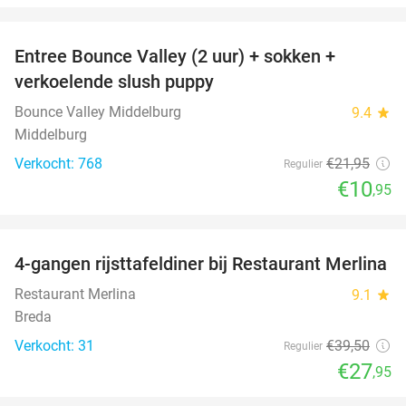
favorite_border
Entree Bounce Valley (2 uur) + sokken +
50%
verkoelende slush puppy
Bounce Valley Middelburg
9.4
star
Middelburg
Verkocht: 768
€21
,95
Regulier
€10
,95
favorite_border
4-gangen rijsttafeldiner bij Restaurant Merlina
29%
Restaurant Merlina
9.1
star
Breda
Verkocht: 31
€39
,50
Regulier
€27
,95
favorite_border