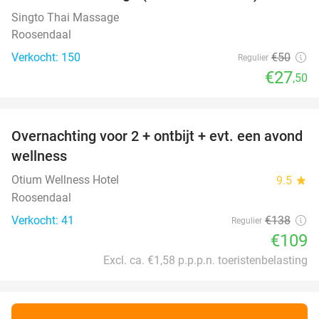
SOLD
OUT
Singto Thai Massage
Roosendaal
Verkocht: 150
€50
Regulier
€27
,50
favorite_border
Overnachting voor 2 + ontbijt + evt. een avond
21%
wellness
Otium Wellness Hotel
9.5
star
Roosendaal
Verkocht: 41
€138
Regulier
€109
Excl. ca. €1,58 p.p.p.n. toeristenbelasting