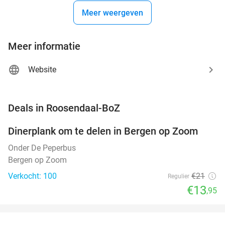
Meer weergeven
Meer informatie
Website
favorite_border
Deals in Roosendaal-BoZ
Dinerplank om te delen in Bergen op Zoom
34%
NEW
TODAY
Onder De Peperbus
Bergen op Zoom
Verkocht: 100
€21
Regulier
€13
,95
favorite_border