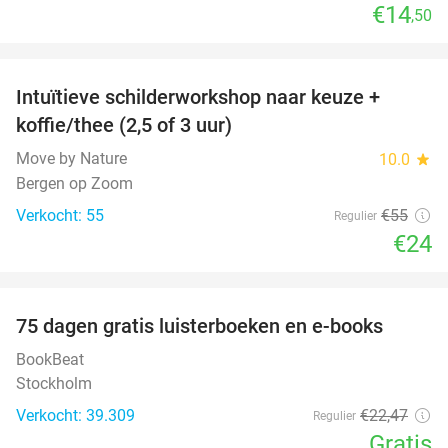
€14
,50
favorite_border
Intuïtieve schilderworkshop naar keuze +
56%
koffie/thee (2,5 of 3 uur)
Move by Nature
10.0
star
Bergen op Zoom
Verkocht: 55
€55
Regulier
€24
favorite_border
100%
75 dagen gratis luisterboeken en e-books
BookBeat
Stockholm
Verkocht: 39.309
€22
,47
Regulier
Gratis