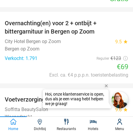
favorite_border
Overnachting(en) voor 2 + ontbijt +
44%
bittergarnituur in Bergen op Zoom
City Hotel Bergen op Zoom
9.5
star
Bergen op Zoom
Verkocht: 1.791
€123
Regulier
€69
Excl. ca. €4 p.p.p.n. toeristenbelasting
favorite_border
Hoi, onze klantenservice is open,
Voetverzorging + nagellak (45 min)
53%
dus als je een vraag hebt helpen
we je graag!
Soffitta BeautySalon
9.6
star
Woensdrecht
Verkocht: 30
€35
Regulier
Home
Dichtbij
Restaurants
Hotels
Menu