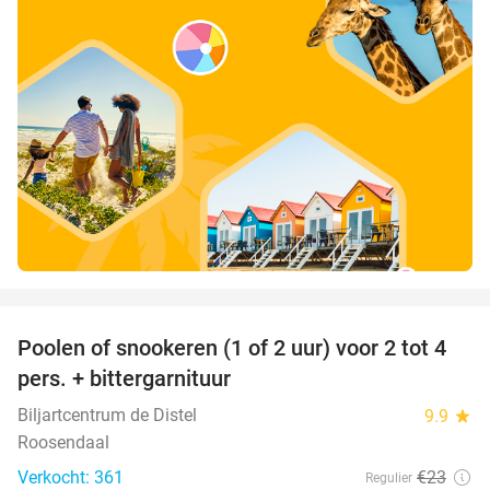
favorite_border
Poolen of snookeren (1 of 2 uur) voor 2 tot 4
39%
pers. + bittergarnituur
Biljartcentrum de Distel
9.9
star
Roosendaal
Verkocht: 361
€23
Regulier