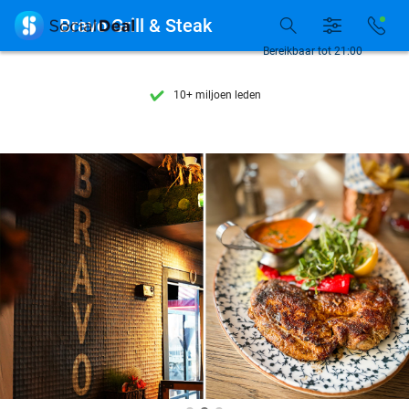
Ontdek 15.000+ deals

Bravo Grill & Steak
7 dagen per week beschikbaar
Bereikbaar tot 21:00
10+ miljoen leden
9,4
op basis van
206.222 reviews
Ontdek 15.000+ deals
7 dagen per week beschikbaar
10+ miljoen leden