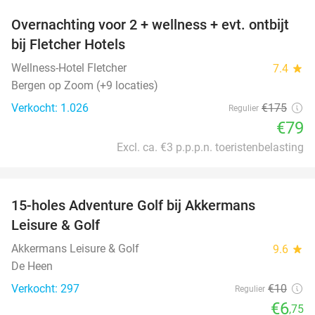
Overnachting voor 2 + wellness + evt. ontbijt
55%
bij Fletcher Hotels
Wellness-Hotel Fletcher
7.4
star
Bergen op Zoom (+9 locaties)
Verkocht: 1.026
€175
Regulier
€79
Excl. ca. €3 p.p.p.n. toeristenbelasting
favorite_border
15-holes Adventure Golf bij Akkermans
33%
Leisure & Golf
Akkermans Leisure & Golf
9.6
star
De Heen
Verkocht: 297
€10
Regulier
€6
,75