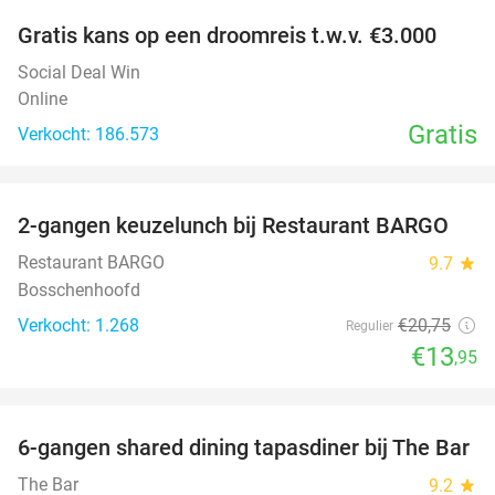
Gratis kans op een droomreis t.w.v. €3.000
Social Deal Win
Online
Gratis
Verkocht: 186.573
favorite_border
2-gangen keuzelunch bij Restaurant BARGO
33%
Restaurant BARGO
9.7
star
Bosschenhoofd
Verkocht: 1.268
€20
,75
Regulier
€13
,95
favorite_border
6-gangen shared dining tapasdiner bij The Bar
21%
The Bar
9.2
star