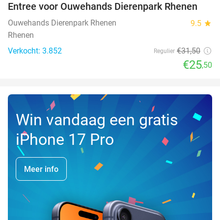
Entree voor Ouwehands Dierenpark Rhenen
19%
Ouwehands Dierenpark Rhenen
9.5
star
Rhenen
Verkocht: 3.852
€31
,50
Regulier
€25
,50
Win vandaag een gratis
iPhone 17 Pro
Meer info