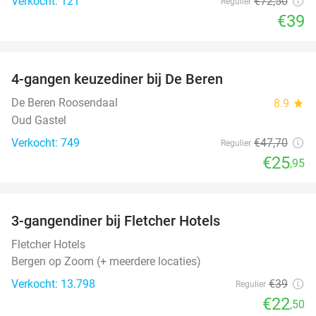
Verkocht: 121
€72
,50
Regulier
€39
favorite_border
4-gangen keuzediner bij De Beren
46%
De Beren Roosendaal
8.9
star
Oud Gastel
Verkocht: 749
€47
,70
Regulier
€25
,95
favorite_border
3-gangendiner bij Fletcher Hotels
42%
Fletcher Hotels
Bergen op Zoom (+ meerdere locaties)
Verkocht: 13.798
€39
Regulier
€22
,50