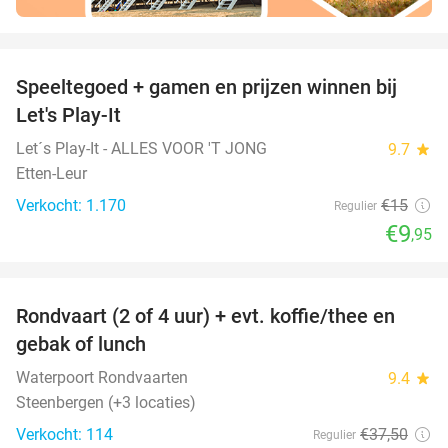
favorite_border
Speeltegoed + gamen en prijzen winnen bij
34%
Let's Play-It
Let´s Play-It - ALLES VOOR 'T JONG
9.7
star
Etten-Leur
Verkocht: 1.170
€15
Regulier
€9
,95
favorite_border
Rondvaart (2 of 4 uur) + evt. koffie/thee en
61%
gebak of lunch
Waterpoort Rondvaarten
9.4
star
Steenbergen (+3 locaties)
Verkocht: 114
€37
,50
Regulier