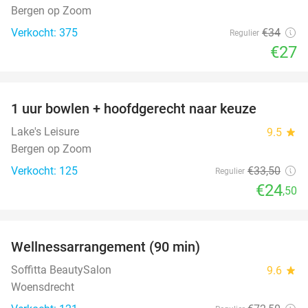
Bergen op Zoom
Verkocht: 375
€34
Regulier
€27
favorite_border
1 uur bowlen + hoofdgerecht naar keuze
27%
Lake's Leisure
9.5
star
Bergen op Zoom
Verkocht: 125
€33
,50
Regulier
€24
,50
favorite_border
Wellnessarrangement (90 min)
46%
Soffitta BeautySalon
9.6
star
Woensdrecht