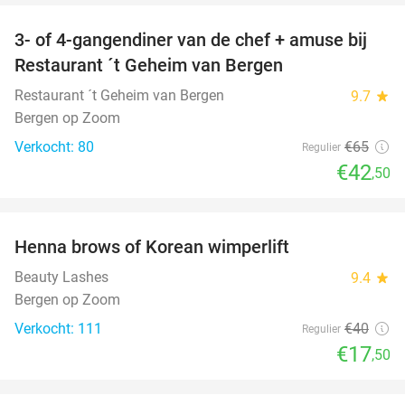
3- of 4-gangendiner van de chef + amuse bij
35%
Restaurant ´t Geheim van Bergen
Restaurant ´t Geheim van Bergen
9.7
star
Bergen op Zoom
Verkocht: 80
€65
Regulier
€42
,50
favorite_border
Henna brows of Korean wimperlift
56%
Beauty Lashes
9.4
star
Bergen op Zoom
Verkocht: 111
€40
Regulier
€17
,50
favorite_border