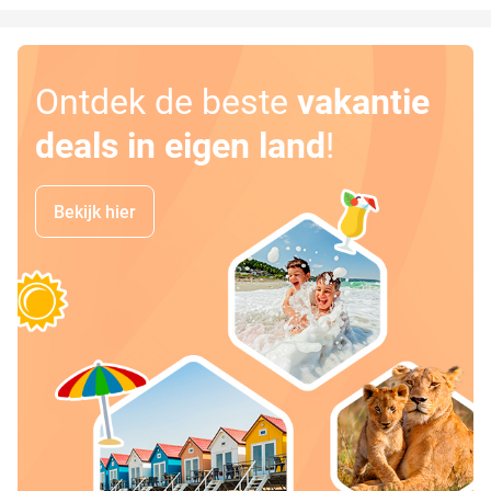
Ontdek de beste
vakantie
deals in eigen land
!
Bekijk hier