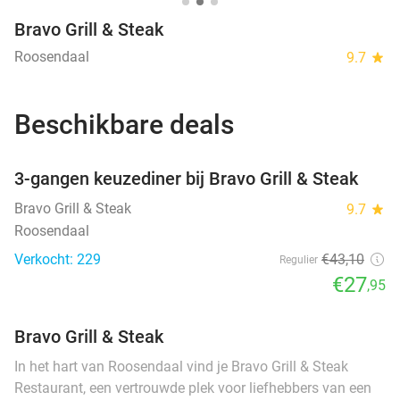
Bravo Grill & Steak
Roosendaal
9.7
star
Beschikbare deals
favorite_border
3-gangen keuzediner bij Bravo Grill & Steak
Bravo Grill & Steak
9.7
star
Roosendaal
Verkocht: 229
€43
,10
Regulier
€27
,95
Bravo Grill & Steak
In het hart van Roosendaal vind je Bravo Grill & Steak
Restaurant, een vertrouwde plek voor liefhebbers van een