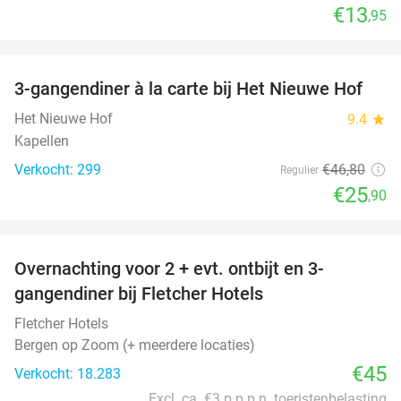
€13
,95
favorite_border
3-gangendiner à la carte bij Het Nieuwe Hof
45%
Het Nieuwe Hof
9.4
star
Kapellen
Verkocht: 299
€46
,80
Regulier
€25
,90
favorite_border
Overnachting voor 2 + evt. ontbijt en 3-
gangendiner bij Fletcher Hotels
Fletcher Hotels
Bergen op Zoom (+ meerdere locaties)
€45
Verkocht: 18.283
Excl. ca. €3 p.p.p.n. toeristenbelasting