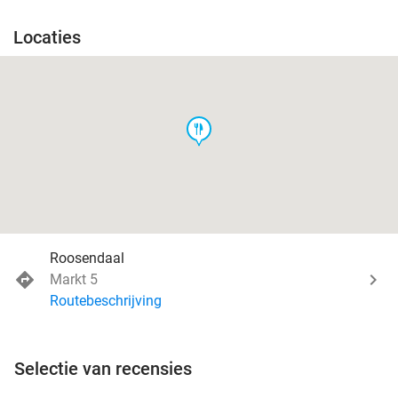
Locaties
food
Roosendaal
Markt 5
Routebeschrijving
Selectie van recensies