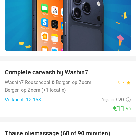
favorite_border
Complete carwash bij Washin7
40%
Washin7 Roosendaal & Bergen op Zoom
9.7
star
Bergen op Zoom (+1 locatie)
Verkocht: 12.153
€20
Regulier
€11
,95
favorite_border
Thaise oliemassage (60 of 90 minuten)
45%