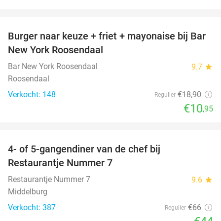
favorite_border
Burger naar keuze + friet + mayonaise bij Bar
42%
New York Roosendaal
Bar New York Roosendaal
9.7
star
Roosendaal
Verkocht: 148
€18
,90
Regulier
€10
,95
favorite_border
4- of 5-gangendiner van de chef bij
33%
Restaurantje Nummer 7
Restaurantje Nummer 7
9.6
star
Middelburg
Verkocht: 387
€66
Regulier