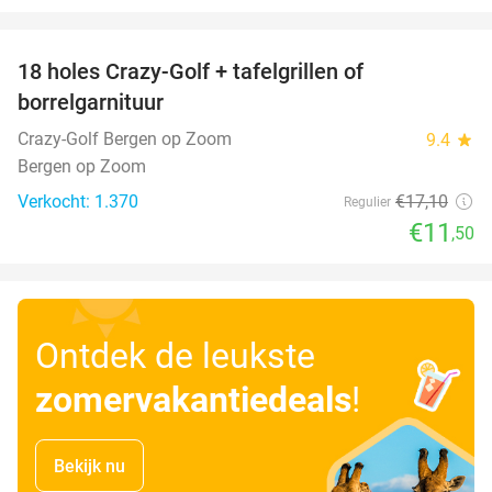
favorite_border
18 holes Crazy-Golf + tafelgrillen of
33%
borrelgarnituur
Crazy-Golf Bergen op Zoom
9.4
star
Bergen op Zoom
Verkocht: 1.370
€17
,10
Regulier
€11
,50
Ontdek de leukste
zomervakantiedeals
!
Bekijk nu