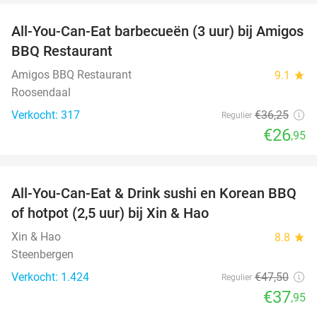
All-You-Can-Eat barbecueën (3 uur) bij Amigos
26%
BBQ Restaurant
Amigos BBQ Restaurant
9.1
star
Roosendaal
Verkocht: 317
€36
,25
Regulier
€26
,95
favorite_border
All-You-Can-Eat & Drink sushi en Korean BBQ
20%
of hotpot (2,5 uur) bij Xin & Hao
Xin & Hao
8.8
star
Steenbergen
Verkocht: 1.424
€47
,50
Regulier
€37
,95