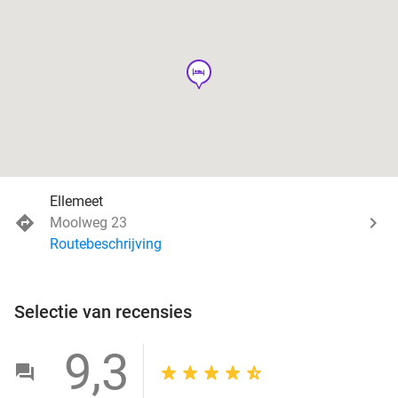
hotel
Ellemeet
Moolweg 23
Routebeschrijving
Selectie van recensies
9,3