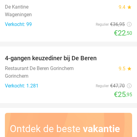
De Kantine
9.4
star
Wageningen
Verkocht: 99
€36
,95
Regulier
€22
,50
favorite_border
4-gangen keuzediner bij De Beren
46%
Restaurant De Beren Gorinchem
9.5
star
Gorinchem
Verkocht: 1.281
€47
,70
Regulier
€25
,95
Ontdek de beste
vakantie