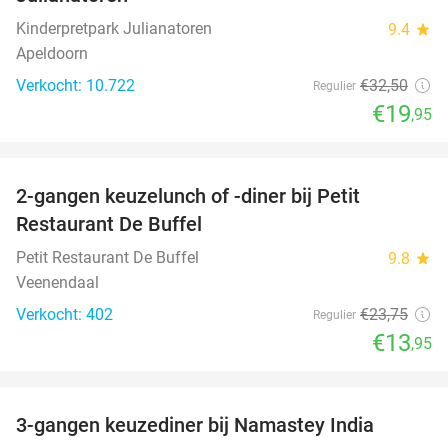
Kinderpretpark Julianatoren
9.4
star
Apeldoorn
Verkocht: 10.722
€32
,50
Regulier
€19
,95
favorite_border
2-gangen keuzelunch of -diner bij Petit
41%
Restaurant De Buffel
Petit Restaurant De Buffel
9.8
star
Veenendaal
Verkocht: 402
€23
,75
Regulier
€13
,95
favorite_border
3-gangen keuzediner bij Namastey India
27%