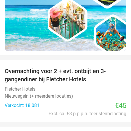
favorite_border
Overnachting voor 2 + evt. ontbijt en 3-
gangendiner bij Fletcher Hotels
Fletcher Hotels
Nieuwegein (+ meerdere locaties)
€45
Verkocht: 18.081
Excl. ca. €3 p.p.p.n. toeristenbelasting
favorite_border