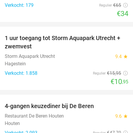
Verkocht: 179
€65
Regulier
€34
favorite_border
1 uur toegang tot Storm Aquapark Utrecht +
31%
zwemvest
Storm Aquapark Utrecht
9.4
star
Hagestein
Verkocht: 1.858
€15
,95
Regulier
€10
,95
favorite_border
4-gangen keuzediner bij De Beren
46%
Restaurant De Beren Houten
9.6
star
Houten
Verkocht: 2.093
€47
,70
Regulier