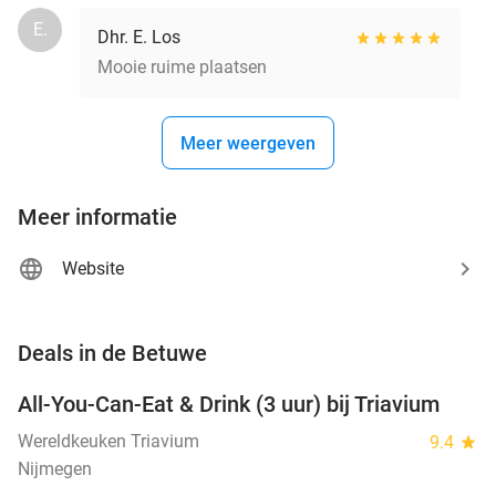
E.
Dhr. E. Los
Mooie ruime plaatsen
Meer weergeven
Meer informatie
Website
favorite_border
Deals in de Betuwe
All-You-Can-Eat & Drink (3 uur) bij Triavium
21%
Wereldkeuken Triavium
9.4
star
Nijmegen