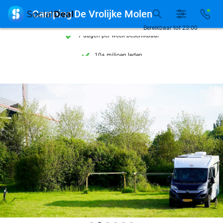
Ontdek 15.000+ deals

Camping De Vrolijke Molen
7 dagen per week beschikbaar
Bereikbaar tot 23:00
10+ miljoen leden
9,4
op basis van
206.004 reviews
Ontdek 15.000+ deals
7 dagen per week beschikbaar
10+ miljoen leden