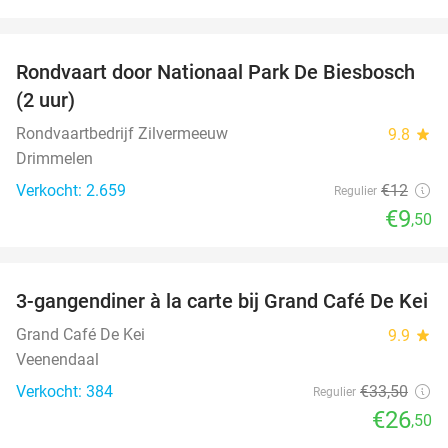
favorite_border
Rondvaart door Nationaal Park De Biesbosch
21%
(2 uur)
Rondvaartbedrijf Zilvermeeuw
9.8
star
Drimmelen
Verkocht: 2.659
€12
Regulier
€9
,50
favorite_border
3-gangendiner à la carte bij Grand Café De Kei
21%
Grand Café De Kei
9.9
star
Veenendaal
Verkocht: 384
€33
,50
Regulier
€26
,50