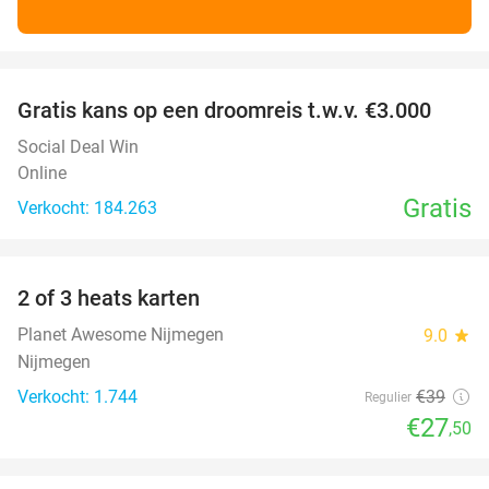
favorite_border
Gratis kans op een droomreis t.w.v. €3.000
Social Deal Win
Online
Gratis
Verkocht: 184.263
favorite_border
2 of 3 heats karten
29%
Planet Awesome Nijmegen
9.0
star
Nijmegen
Verkocht: 1.744
€39
Regulier
€27
,50
favorite_border