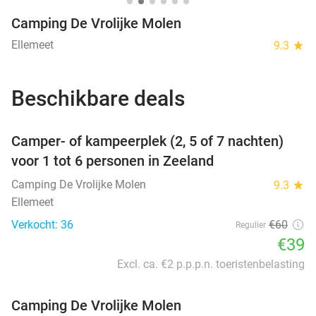
Camping De Vrolijke Molen
Ellemeet
9.3
star
Beschikbare deals
favorite_border
Camper- of kampeerplek (2, 5 of 7 nachten)
voor 1 tot 6 personen in Zeeland
Camping De Vrolijke Molen
9.3
star
Ellemeet
Verkocht: 36
€60
Regulier
€39
Excl. ca. €2 p.p.p.n. toeristenbelasting
Camping De Vrolijke Molen