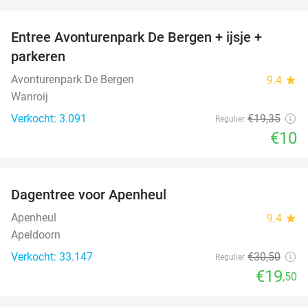
favorite_border
Entree Avonturenpark De Bergen + ijsje +
48%
parkeren
Avonturenpark De Bergen
9.4
star
Wanroij
Verkocht: 3.091
€19
,35
Regulier
€10
favorite_border
Dagentree voor Apenheul
36%
Apenheul
9.4
star
Apeldoorn
Verkocht: 33.147
€30
,50
Regulier
€19
,50
favorite_border