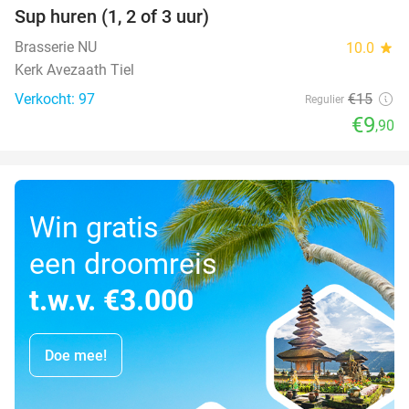
Sup huren (1, 2 of 3 uur)
34%
Brasserie NU
10.0
star
Kerk Avezaath Tiel
Verkocht: 97
€15
Regulier
€9
,90
Win gratis
een droomreis
t.w.v. €3.000
Doe mee!