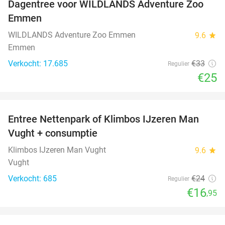
Dagentree voor WILDLANDS Adventure Zoo
24%
Emmen
WILDLANDS Adventure Zoo Emmen
9.6
star
Emmen
Verkocht: 17.685
€33
Regulier
€25
favorite_border
Entree Nettenpark of Klimbos IJzeren Man
29%
Vught + consumptie
Klimbos IJzeren Man Vught
9.6
star
Vught
Verkocht: 685
€24
Regulier
€16
,95
favorite_border