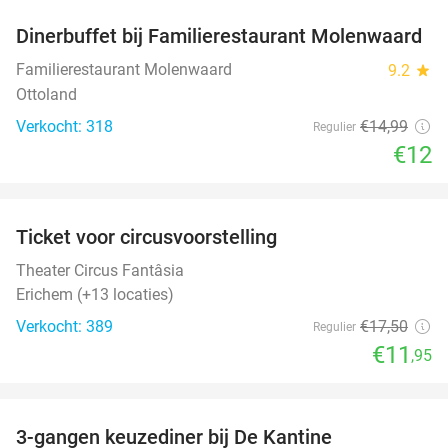
Dinerbuffet bij Familierestaurant Molenwaard
20%
Familierestaurant Molenwaard
9.2
star
Ottoland
Verkocht: 318
€14
,99
Regulier
€12
favorite_border
Ticket voor circusvoorstelling
32%
Theater Circus Fantâsia
Erichem (+13 locaties)
Verkocht: 389
€17
,50
Regulier
€11
,95
favorite_border
3-gangen keuzediner bij De Kantine
39%