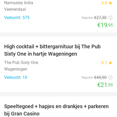
Namastey India
9.8
star
Veenendaal
Verkocht: 575
€27
,30
Regulier
€19
,95
favorite_border
High cocktail + bittergarnituur bij The Pub
56%
Sixty One in hartje Wageningen
The Pub Sixty One
8.7
star
Wageningen
Verkocht: 10
€49
,90
Regulier
€21
,99
favorite_border
Speeltegoed + hapjes en drankjes + parkeren
50%
bij Gran Casino