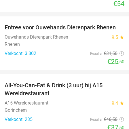
€54
favorite_border
Entree voor Ouwehands Dierenpark Rhenen
19%
Ouwehands Dierenpark Rhenen
9.5
star
Rhenen
Verkocht: 3.302
€31
,50
Regulier
€25
,50
favorite_border
All-You-Can-Eat & Drink (3 uur) bij A15
19%
Wereldrestaurant
A15 Wereldrestaurant
9.4
star
Gorinchem
Verkocht: 235
€46
,50
Regulier
€37
,50