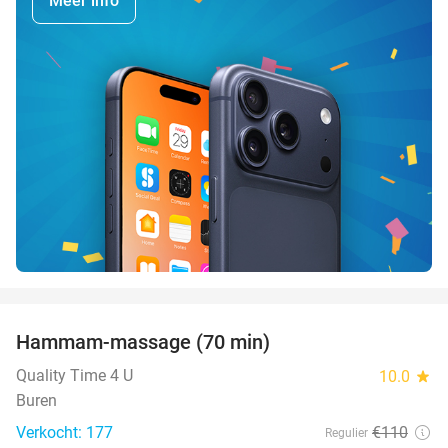
Meer info
favorite_border
Hammam-massage (70 min)
51%
Quality Time 4 U
10.0
star
Buren
Verkocht: 177
€110
Regulier