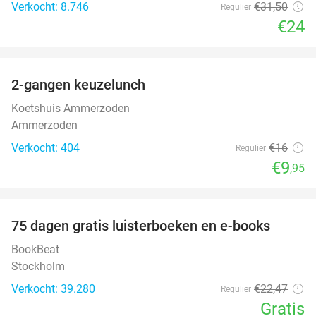
Verkocht: 8.746
€31
,50
Regulier
€24
favorite_border
2-gangen keuzelunch
38%
Koetshuis Ammerzoden
Ammerzoden
Verkocht: 404
€16
Regulier
€9
,95
favorite_border
100%
75 dagen gratis luisterboeken en e-books
BookBeat
Stockholm
Verkocht: 39.280
€22
,47
Regulier
Gratis