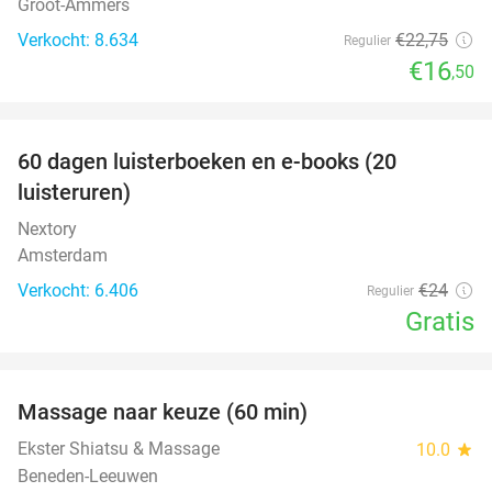
Groot-Ammers
Verkocht: 8.634
€22
,75
Regulier
€16
,50
favorite_border
100%
60 dagen luisterboeken en e-books (20
luisteruren)
Nextory
Amsterdam
Verkocht: 6.406
€24
Regulier
Gratis
favorite_border
Massage naar keuze (60 min)
48%
Ekster Shiatsu & Massage
10.0
star
Beneden-Leeuwen