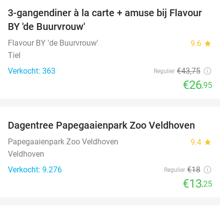
3-gangendiner à la carte + amuse bij Flavour
38%
BY 'de Buurvrouw'
Flavour BY 'de Buurvrouw'
9.6
star
Tiel
Verkocht: 363
€43
,75
Regulier
€26
,95
favorite_border
Dagentree Papegaaienpark Zoo Veldhoven
26%
Papegaaienpark Zoo Veldhoven
9.4
star
Veldhoven
Verkocht: 9.276
€18
Regulier
€13
,25
favorite_border