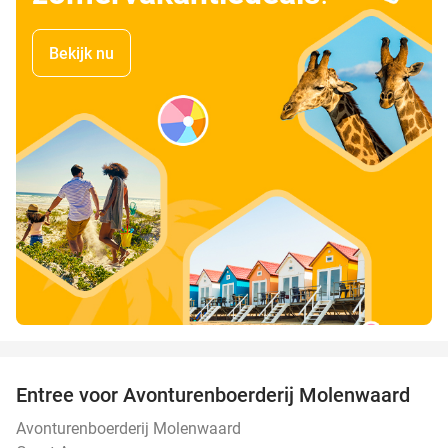
Bekijk nu
favorite_border
Entree voor Avonturenboerderij Molenwaard
27%
Avonturenboerderij Molenwaard