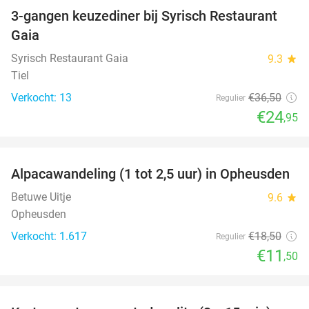
3-gangen keuzediner bij Syrisch Restaurant
32%
Gaia
Syrisch Restaurant Gaia
9.3
star
Tiel
Verkocht: 13
€36
,50
Regulier
€24
,95
favorite_border
Alpacawandeling (1 tot 2,5 uur) in Opheusden
38%
Betuwe Uitje
9.6
star
Opheusden
Verkocht: 1.617
€18
,50
Regulier
€11
,50
favorite_border