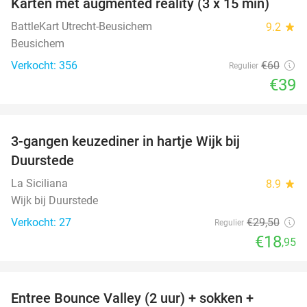
Karten met augmented reality (3 x 15 min)
35%
BattleKart Utrecht-Beusichem
9.2
star
Beusichem
Verkocht: 356
€60
Regulier
€39
favorite_border
3-gangen keuzediner in hartje Wijk bij
36%
Duurstede
La Siciliana
8.9
star
Wijk bij Duurstede
Verkocht: 27
€29
,50
Regulier
€18
,95
favorite_border
Entree Bounce Valley (2 uur) + sokken +
46%