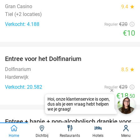
Gran Casino
9.4
star
Tiel (+2 locaties)
Verkocht: 4.188
€20
Regulier
€10
favorite_border
Entree voor het Dolfinarium
36%
Dolfinarium
8.5
star
Harderwijk
Verkocht: 20.582
€29
Regulier
€18
,50
Hoi, onze klantenservice is open,
dus als je een vraag hebt helpen
favorite_border
we je graag!
Entree + hapje + non-alcoholisch drankje voor
52%
2 bij Holland Casino
Home
Dichtbij
Restaurants
Hotels
Menu