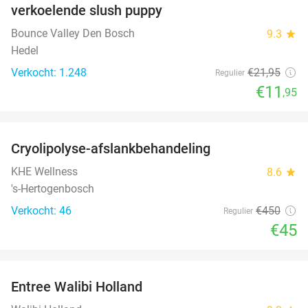
verkoelende slush puppy
Bounce Valley Den Bosch
9.3
star
Hedel
Verkocht: 1.248
€21
,95
Regulier
€11
,95
favorite_border
Cryolipolyse-afslankbehandeling
90%
KHE Wellness
8.6
star
's-Hertogenbosch
Verkocht: 46
€450
Regulier
€45
favorite_border
Entree Walibi Holland
25%