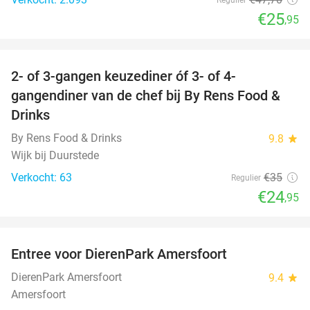
€25
,95
favorite_border
2- of 3-gangen keuzediner óf 3- of 4-
29%
gangendiner van de chef bij By Rens Food &
Drinks
By Rens Food & Drinks
9.8
star
Wijk bij Duurstede
Verkocht: 63
€35
Regulier
€24
,95
favorite_border
Entree voor DierenPark Amersfoort
24%
DierenPark Amersfoort
9.4
star
Amersfoort