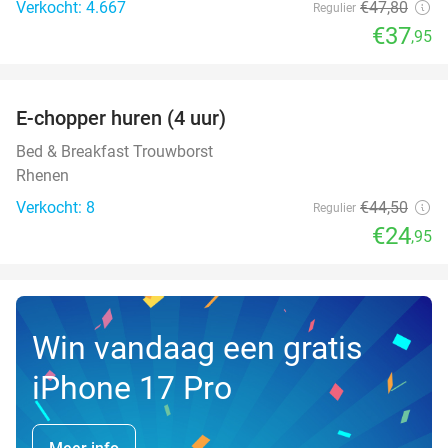
Verkocht: 4.667
€47
,80
Regulier
€37
,95
favorite_border
E-chopper huren (4 uur)
44%
NEW
TODAY
Bed & Breakfast Trouwborst
Rhenen
Verkocht: 8
€44
,50
Regulier
€24
,95
Win vandaag een gratis
iPhone 17 Pro