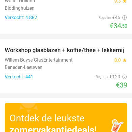
Walibi Holland
9.3
star
Biddinghuizen
Verkocht: 4.882
€46
Regulier
€34
,50
favorite_border
Workshop glasblazen + koffie/thee + lekkernij
68%
Willem Buyse GlasEntertainment
8.0
star
Beneden-Leeuwen
Verkocht: 441
€120
Regulier
€39
Ontdek de leukste
zomervakantiedeals
!