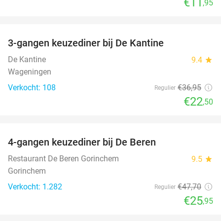
€11
,95
favorite_border
3-gangen keuzediner bij De Kantine
39%
De Kantine
9.4
star
Wageningen
Verkocht: 108
€36
,95
Regulier
€22
,50
favorite_border
4-gangen keuzediner bij De Beren
46%
Restaurant De Beren Gorinchem
9.5
star
Gorinchem
Verkocht: 1.282
€47
,70
Regulier
€25
,95