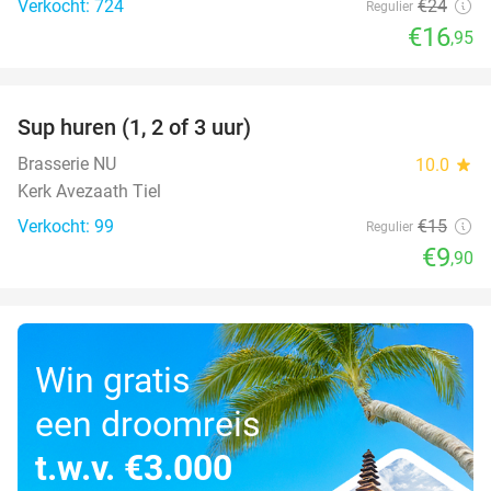
Verkocht: 724
€24
Regulier
€16
,95
favorite_border
Sup huren (1, 2 of 3 uur)
34%
Brasserie NU
10.0
star
Kerk Avezaath Tiel
Verkocht: 99
€15
Regulier
€9
,90
Win gratis
een droomreis
t.w.v. €3.000