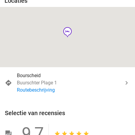
Locaties
hotel
Bourscheid
Buurschter Plage 1
Routebeschrijving
Selectie van recensies
9,7