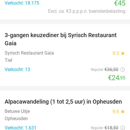
€45
Verkocht: 18.175
Excl. ca. €3 p.p.p.n. toeristenbelasting
favorite_border
3-gangen keuzediner bij Syrisch Restaurant
32%
Gaia
Syrisch Restaurant Gaia
9.3
star
Tiel
Verkocht: 13
€36
,50
Regulier
€24
,95
favorite_border
Alpacawandeling (1 tot 2,5 uur) in Opheusden
38%
Betuwe Uitje
9.6
star
Opheusden
Verkocht: 1.631
€18
,50
Regulier