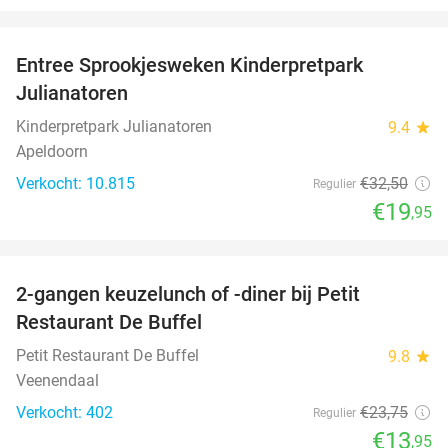
favorite_border
Entree Sprookjesweken Kinderpretpark
39%
Julianatoren
Kinderpretpark Julianatoren
9.4
star
Apeldoorn
Verkocht: 10.815
€32
,50
Regulier
€19
,95
favorite_border
2-gangen keuzelunch of -diner bij Petit
41%
Restaurant De Buffel
Petit Restaurant De Buffel
9.8
star
Veenendaal
Verkocht: 402
€23
,75
Regulier
€13
,95