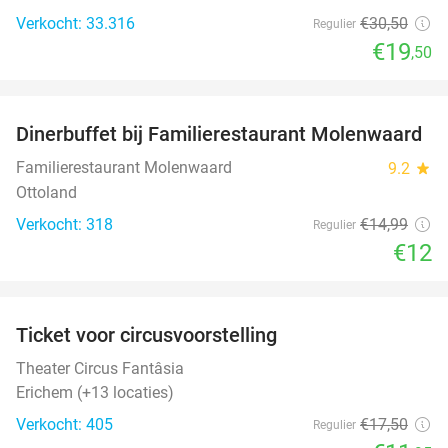
Verkocht: 33.316
€30
,50
Regulier
€19
,50
favorite_border
Dinerbuffet bij Familierestaurant Molenwaard
20%
Familierestaurant Molenwaard
9.2
star
Ottoland
Verkocht: 318
€14
,99
Regulier
€12
favorite_border
Ticket voor circusvoorstelling
32%
Theater Circus Fantâsia
Erichem (+13 locaties)
Verkocht: 405
€17
,50
Regulier