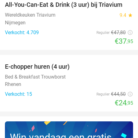
All-You-Can-Eat & Drink (3 uur) bij Triavium
21%
Wereldkeuken Triavium
9.4
star
Nijmegen
Verkocht: 4.709
€47
,80
Regulier
€37
,95
favorite_border
E-chopper huren (4 uur)
44%
NEW
TODAY
Bed & Breakfast Trouwborst
Rhenen
Verkocht: 15
€44
,50
Regulier
€24
,95
Win vandaag een gratis