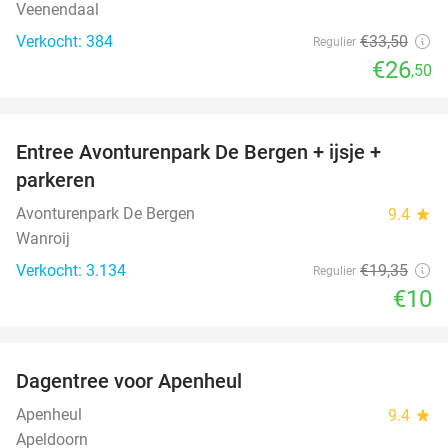
Veenendaal
Verkocht: 384
€33
,50
Regulier
€26
,50
favorite_border
Entree Avonturenpark De Bergen + ijsje +
48%
parkeren
Avonturenpark De Bergen
9.4
star
Wanroij
Verkocht: 3.134
€19
,35
Regulier
€10
favorite_border
Dagentree voor Apenheul
36%
Apenheul
9.4
star
Apeldoorn