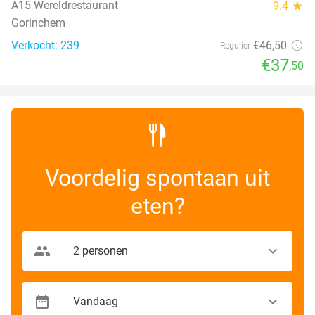
A15 Wereldrestaurant
9.4
star
Gorinchem
Verkocht: 239
€46
,50
Regulier
€37
,50
Voordelig spontaan uit
eten?