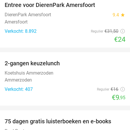
Entree voor DierenPark Amersfoort
24%
DierenPark Amersfoort
9.4
star
Amersfoort
Verkocht: 8.892
€31
,50
Regulier
€24
favorite_border
2-gangen keuzelunch
38%
Koetshuis Ammerzoden
Ammerzoden
Verkocht: 407
€16
Regulier
€9
,95
favorite_border
100%
75 dagen gratis luisterboeken en e-books