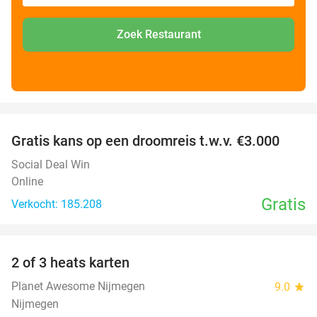
Zoek Restaurant
favorite_border
Gratis kans op een droomreis t.w.v. €3.000
Social Deal Win
Online
Gratis
Verkocht: 185.208
favorite_border
2 of 3 heats karten
29%
Planet Awesome Nijmegen
9.0
star
Nijmegen