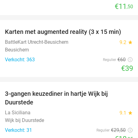
€11
,50
favorite_border
Karten met augmented reality (3 x 15 min)
35%
BattleKart Utrecht-Beusichem
9.2
star
Beusichem
Verkocht: 363
€60
Regulier
€39
favorite_border
3-gangen keuzediner in hartje Wijk bij
36%
Duurstede
La Siciliana
9.1
star
Wijk bij Duurstede
Verkocht: 31
€29
,50
Regulier