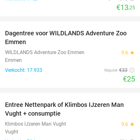
€13
,25
favorite_border
Dagentree voor WILDLANDS Adventure Zoo
24%
Emmen
WILDLANDS Adventure Zoo Emmen
9.6
star
Emmen
Verkocht: 17.933
€33
Regulier
€25
favorite_border
Entree Nettenpark of Klimbos IJzeren Man
29%
Vught + consumptie
Klimbos IJzeren Man Vught
9.6
star
Vught