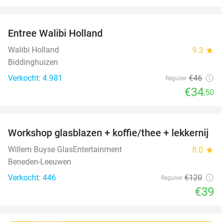
favorite_border
Entree Walibi Holland
25%
Walibi Holland
9.3
star
Biddinghuizen
Verkocht: 4.981
€46
Regulier
€34
,50
favorite_border
Workshop glasblazen + koffie/thee + lekkernij
68%
Willem Buyse GlasEntertainment
8.0
star
Beneden-Leeuwen
Verkocht: 446
€120
Regulier
€39