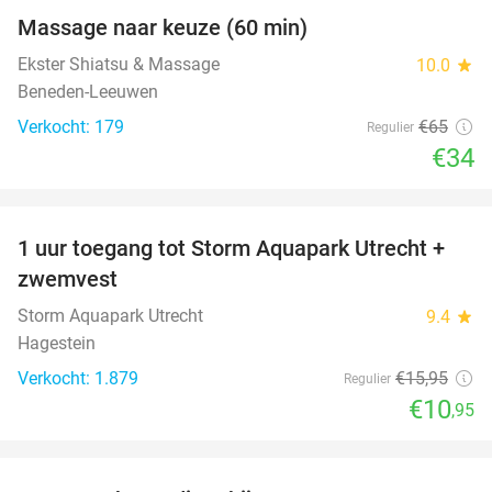
Massage naar keuze (60 min)
48%
Ekster Shiatsu & Massage
10.0
star
Beneden-Leeuwen
Verkocht: 179
€65
Regulier
€34
favorite_border
1 uur toegang tot Storm Aquapark Utrecht +
31%
zwemvest
Storm Aquapark Utrecht
9.4
star
Hagestein
Verkocht: 1.879
€15
,95
Regulier
€10
,95
favorite_border