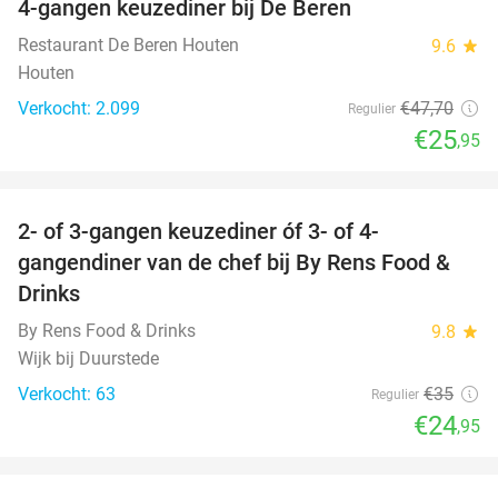
4-gangen keuzediner bij De Beren
46%
Restaurant De Beren Houten
9.6
star
Houten
Verkocht: 2.099
€47
,70
Regulier
€25
,95
favorite_border
2- of 3-gangen keuzediner óf 3- of 4-
29%
gangendiner van de chef bij By Rens Food &
Drinks
By Rens Food & Drinks
9.8
star
Wijk bij Duurstede
Verkocht: 63
€35
Regulier
€24
,95
favorite_border