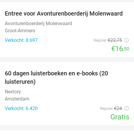
Entree voor Avonturenboerderij Molenwaard
27%
Avonturenboerderij Molenwaard
Groot-Ammers
Verkocht: 8.697
€22
,75
Regulier
€16
,50
favorite_border
100%
60 dagen luisterboeken en e-books (20
luisteruren)
Nextory
Amsterdam
Verkocht: 6.420
€24
Regulier
Gratis
favorite_border