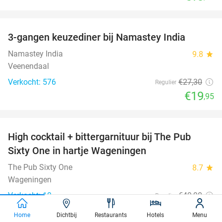
favorite_border
3-gangen keuzediner bij Namastey India
27%
Namastey India
9.8
star
Veenendaal
Verkocht: 576
€27
,30
Regulier
€19
,95
favorite_border
High cocktail + bittergarnituur bij The Pub
56%
Sixty One in hartje Wageningen
The Pub Sixty One
8.7
star
Wageningen
Verkocht: 10
€49
,90
Regulier
€21
,99
Home
Dichtbij
Restaurants
Hotels
Menu