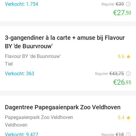
Verkocht: 1.754
€39
Regulier
€27
,50
favorite_border
3-gangendiner à la carte + amuse bij Flavour
38%
BY 'de Buurvrouw'
Flavour BY 'de Buurvrouw'
9.6
star
Tiel
Verkocht: 363
€43
,75
Regulier
€26
,95
favorite_border
Dagentree Papegaaienpark Zoo Veldhoven
26%
Papegaaienpark Zoo Veldhoven
9.4
star
Veldhoven
Verkocht: 9.427
€18
Regulier