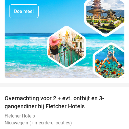
Doe mee!
favorite_border
Overnachting voor 2 + evt. ontbijt en 3-
gangendiner bij Fletcher Hotels
Fletcher Hotels
Nieuwegein (+ meerdere locaties)