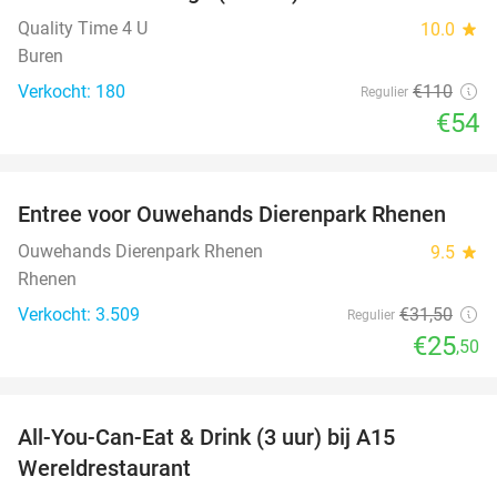
SOLD
OUT
Quality Time 4 U
10.0
star
Buren
Verkocht: 180
€110
Regulier
€54
favorite_border
Entree voor Ouwehands Dierenpark Rhenen
19%
Ouwehands Dierenpark Rhenen
9.5
star
Rhenen
Verkocht: 3.509
€31
,50
Regulier
€25
,50
favorite_border
All-You-Can-Eat & Drink (3 uur) bij A15
19%
Wereldrestaurant