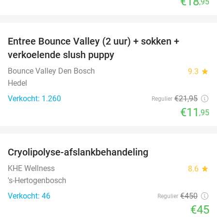
€18
,95
favorite_border
Entree Bounce Valley (2 uur) + sokken +
46%
verkoelende slush puppy
Bounce Valley Den Bosch
9.3
star
Hedel
Verkocht: 1.260
€21
,95
Regulier
€11
,95
favorite_border
Cryolipolyse-afslankbehandeling
90%
KHE Wellness
8.6
star
's-Hertogenbosch
Verkocht: 46
€450
Regulier
€45