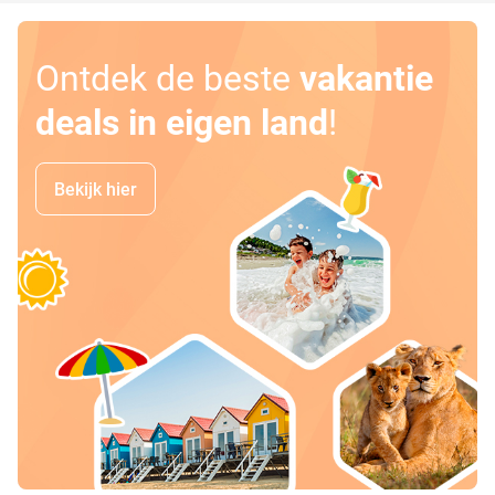
Ontdek de beste
vakantie
deals in eigen land
!
Bekijk hier