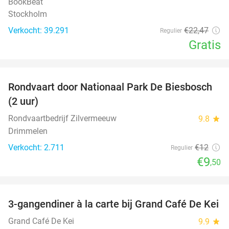
BookBeat
Stockholm
Verkocht: 39.291
€22
,47
Regulier
Gratis
favorite_border
Rondvaart door Nationaal Park De Biesbosch
21%
(2 uur)
Rondvaartbedrijf Zilvermeeuw
9.8
star
Drimmelen
Verkocht: 2.711
€12
Regulier
€9
,50
favorite_border
3-gangendiner à la carte bij Grand Café De Kei
21%
Grand Café De Kei
9.9
star