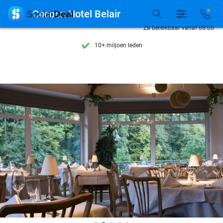
Ontdek 15.000+ deals

Cocoon Hotel Belair
7 dagen per week beschikbaar
Za bereikbaar vanaf 08:00
10+ miljoen leden
9,4
op basis van
206.108 reviews
Ontdek 15.000+ deals
7 dagen per week beschikbaar
10+ miljoen leden