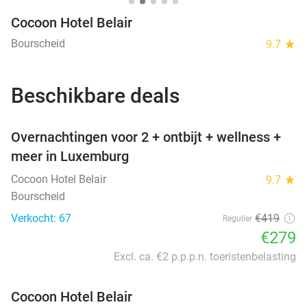
Cocoon Hotel Belair
Bourscheid
9.7
star
Beschikbare deals
favorite_border
Overnachtingen voor 2 + ontbijt + wellness +
meer in Luxemburg
Cocoon Hotel Belair
9.7
star
Bourscheid
Verkocht: 67
€419
Regulier
€279
Excl. ca. €2 p.p.p.n. toeristenbelasting
Cocoon Hotel Belair