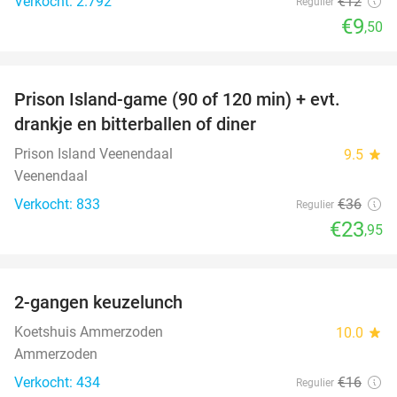
Verkocht: 2.792
€12
Regulier
€9
,50
favorite_border
Prison Island-game (90 of 120 min) + evt.
33%
drankje en bitterballen of diner
Prison Island Veenendaal
9.5
star
Veenendaal
Verkocht: 833
€36
Regulier
€23
,95
favorite_border
2-gangen keuzelunch
38%
Koetshuis Ammerzoden
10.0
star
Ammerzoden
Verkocht: 434
€16
Regulier