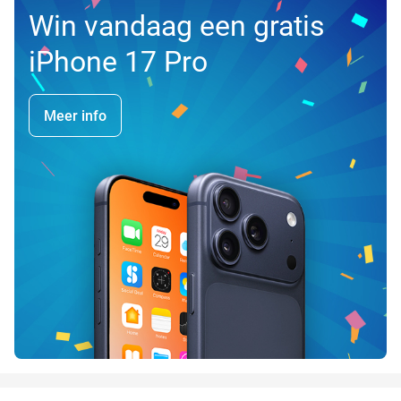
Win vandaag een gratis
iPhone 17 Pro
Meer info
favorite_border