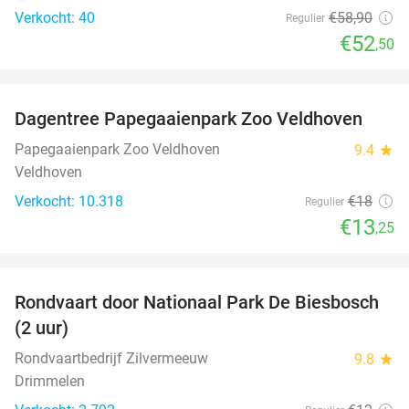
Verkocht: 40
€58
,90
Regulier
€52
,50
favorite_border
Dagentree Papegaaienpark Zoo Veldhoven
26%
Papegaaienpark Zoo Veldhoven
9.4
star
Veldhoven
Verkocht: 10.318
€18
Regulier
€13
,25
favorite_border
Rondvaart door Nationaal Park De Biesbosch
21%
(2 uur)
Rondvaartbedrijf Zilvermeeuw
9.8
star
Drimmelen