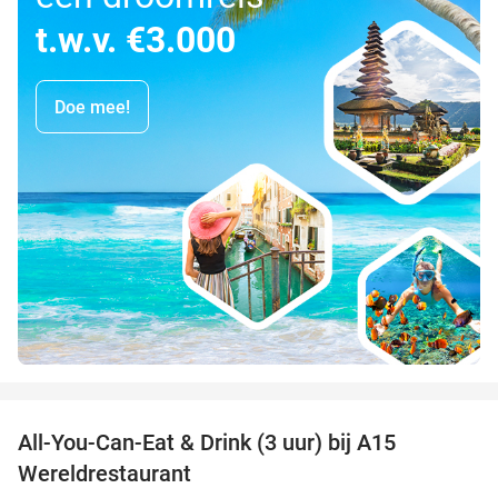
t.w.v. €3.000
Doe mee!
favorite_border
All-You-Can-Eat & Drink (3 uur) bij A15
19%
Wereldrestaurant