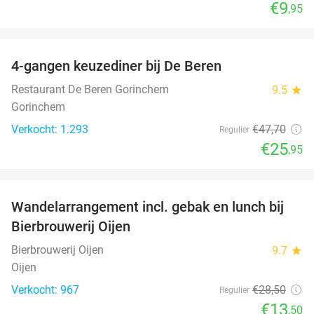
€9
,95
favorite_border
4-gangen keuzediner bij De Beren
46%
Restaurant De Beren Gorinchem
9.5
star
Gorinchem
Verkocht: 1.293
€47
,70
Regulier
€25
,95
favorite_border
Wandelarrangement incl. gebak en lunch bij
53%
Bierbrouwerij Oijen
Bierbrouwerij Oijen
9.7
star
Oijen
Verkocht: 967
€28
,50
Regulier
€13
,50