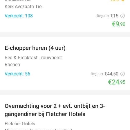
Kerk Avezaath Tiel
Verkocht: 108
€15
Regulier
€9
,90
favorite_border
E-chopper huren (4 uur)
44%
Bed & Breakfast Trouwborst
Rhenen
Verkocht: 56
€44
,50
Regulier
€24
,95
favorite_border
Overnachting voor 2 + evt. ontbijt en 3-
gangendiner bij Fletcher Hotels
Fletcher Hotels