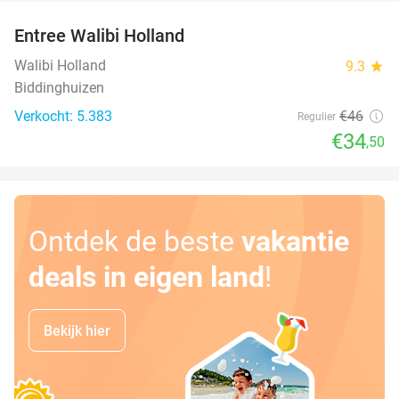
Entree Walibi Holland
25%
Walibi Holland
9.3
star
Biddinghuizen
Verkocht: 5.383
€46
Regulier
€34
,50
Ontdek de beste
vakantie
deals in eigen land
!
Bekijk hier