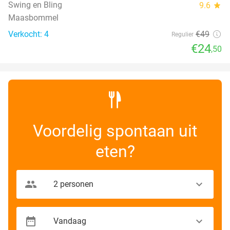
TODAY
Swing en Bling
9.6
star
Maasbommel
Verkocht: 4
€49
Regulier
€24
,50
Voordelig spontaan uit
eten?