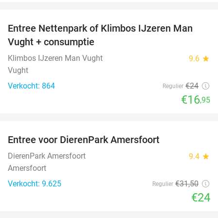
favorite_border
Entree Nettenpark of Klimbos IJzeren Man
29%
Vught + consumptie
Klimbos IJzeren Man Vught
9.6
star
Vught
Verkocht: 864
€24
Regulier
€16
,95
favorite_border
Entree voor DierenPark Amersfoort
24%
DierenPark Amersfoort
9.4
star
Amersfoort
Verkocht: 9.625
€31
,50
Regulier
€24
favorite_border