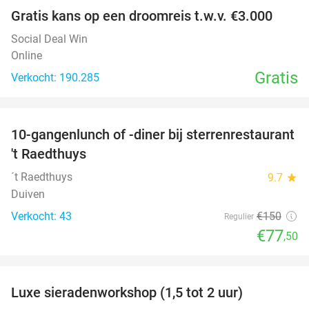
Gratis kans op een droomreis t.w.v. €3.000
Social Deal Win
Online
Gratis
Verkocht: 190.285
favorite_border
10-gangenlunch of -diner bij sterrenrestaurant
48%
NEW
't Raedthuys
TODAY
´t Raedthuys
9.7
star
Duiven
Verkocht: 43
€150
Regulier
€77
,50
favorite_border
Luxe sieradenworkshop (1,5 tot 2 uur)
50%
NEW