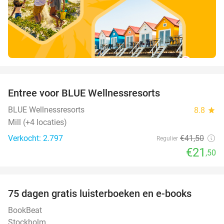
favorite_border
Entree voor BLUE Wellnessresorts
48%
BLUE Wellnessresorts
8.8
star
Mill (+4 locaties)
Verkocht: 2.797
€41
,50
Regulier
€21
,50
favorite_border
100%
75 dagen gratis luisterboeken en e-books
BookBeat
Stockholm