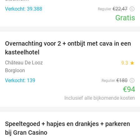
Verkocht: 39.388
€22
,47
Regulier
Gratis
favorite_border
Overnachting voor 2 + ontbijt met cava in een
48%
kasteelhotel
Château De Looz
9.3
star
Borgloon
Verkocht: 139
€180
Regulier
€94
Inclusief alle bijkomende kosten
favorite_border
Speeltegoed + hapjes en drankjes + parkeren
50%
bij Gran Casino