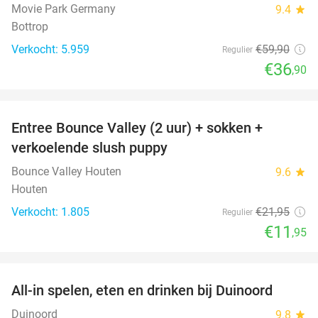
Movie Park Germany
9.4
star
Bottrop
Verkocht: 5.959
€59
,90
Regulier
€36
,90
favorite_border
Entree Bounce Valley (2 uur) + sokken +
46%
verkoelende slush puppy
Bounce Valley Houten
9.6
star
Houten
Verkocht: 1.805
€21
,95
Regulier
€11
,95
favorite_border
All-in spelen, eten en drinken bij Duinoord
19%
Duinoord
9.8
star