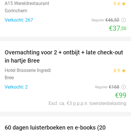
A15 Wereldrestaurant
9.4
star
Gorinchem
Verkocht: 267
€46
,50
Regulier
€37
,50
favorite_border
Overnachting voor 2 + ontbijt + late check-out
41%
NEW
in hartje Bree
TODAY
Hotel Brasserie Ingredi
8.9
star
Bree
Verkocht: 2
€168
Regulier
€99
Excl. ca. €3 p.p.p.n. toeristenbelasting
favorite_border
100%
60 dagen luisterboeken en e-books (20