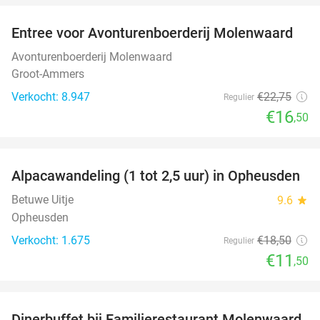
Entree voor Avonturenboerderij Molenwaard
27%
Avonturenboerderij Molenwaard
Groot-Ammers
Verkocht: 8.947
€22
,75
Regulier
€16
,50
favorite_border
Alpacawandeling (1 tot 2,5 uur) in Opheusden
38%
Betuwe Uitje
9.6
star
Opheusden
Verkocht: 1.675
€18
,50
Regulier
€11
,50
favorite_border
Dinerbuffet bij Familierestaurant Molenwaard