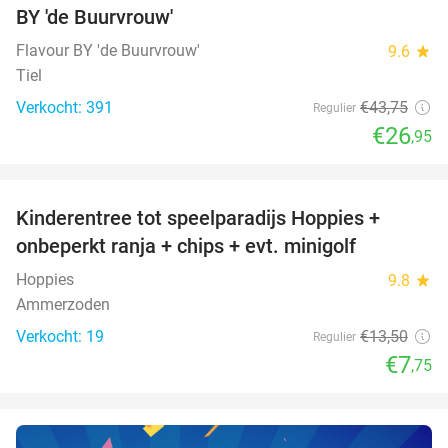
BY 'de Buurvrouw'
Flavour BY 'de Buurvrouw'
9.6
star
Tiel
Verkocht: 391
€43
,75
Regulier
€26
,95
favorite_border
Kinderentree tot speelparadijs Hoppies +
43%
NEW
onbeperkt ranja + chips + evt. minigolf
TODAY
Hoppies
9.8
star
Ammerzoden
Verkocht: 19
€13
,50
Regulier
€7
,75