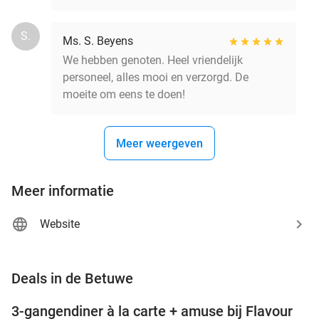
S.
Ms. S. Beyens
We hebben genoten. Heel vriendelijk
personeel, alles mooi en verzorgd. De
moeite om eens te doen!
Meer weergeven
Meer informatie
Website
favorite_border
Deals in de Betuwe
3-gangendiner à la carte + amuse bij Flavour
38%