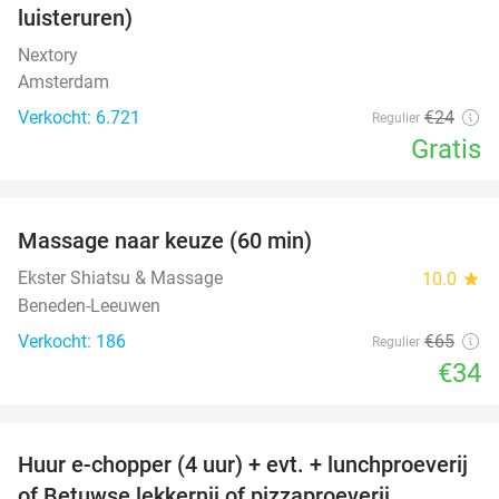
luisteruren)
Nextory
Amsterdam
Verkocht: 6.721
€24
Regulier
Gratis
favorite_border
Massage naar keuze (60 min)
48%
Ekster Shiatsu & Massage
10.0
star
Beneden-Leeuwen
Verkocht: 186
€65
Regulier
€34
favorite_border
Huur e-chopper (4 uur) + evt. + lunchproeverij
44%
of Betuwse lekkernij of pizzaproeverij