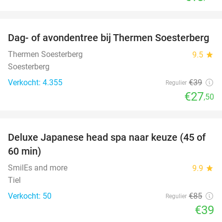
favorite_border
Dag- of avondentree bij Thermen Soesterberg
29%
Thermen Soesterberg
9.5
star
Soesterberg
Verkocht: 4.355
€39
Regulier
€27
,50
favorite_border
Deluxe Japanese head spa naar keuze (45 of
54%
60 min)
SmilEs and more
9.9
star
Tiel
Verkocht: 50
€85
Regulier
€39