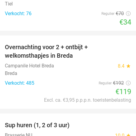
Tiel
Verkocht: 76
€70
Regulier
€34
favorite_border
Overnachting voor 2 + ontbijt +
38%
welkomsthapjes in Breda
Campanile Hotel Breda
8.4
star
Breda
Verkocht: 485
€192
Regulier
€119
Excl. ca. €3,95 p.p.p.n. toeristenbelasting
favorite_border
Sup huren (1, 2 of 3 uur)
34%
Brasserie NU
10.0
star