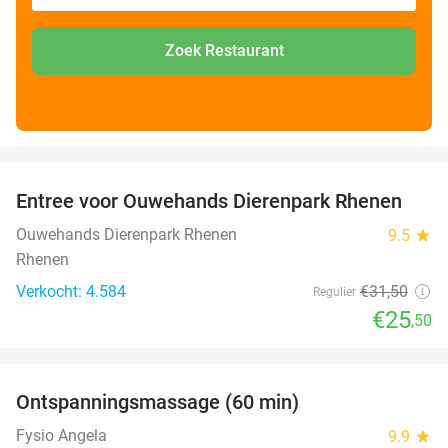
Zoek Restaurant
favorite_border
Entree voor Ouwehands Dierenpark Rhenen
19%
Ouwehands Dierenpark Rhenen
9.5
star
Rhenen
Verkocht: 4.584
€31
,50
Regulier
€25
,50
favorite_border
Ontspanningsmassage (60 min)
51%
Fysio Angela
9.9
star