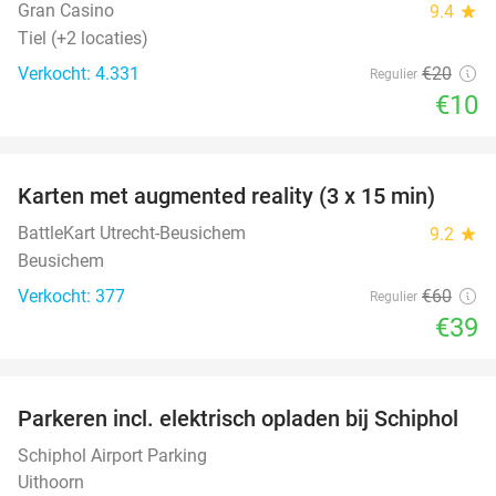
Gran Casino
9.4
star
Tiel (+2 locaties)
Verkocht: 4.331
€20
Regulier
€10
favorite_border
Karten met augmented reality (3 x 15 min)
35%
BattleKart Utrecht-Beusichem
9.2
star
Beusichem
Verkocht: 377
€60
Regulier
€39
favorite_border
Parkeren incl. elektrisch opladen bij Schiphol
11%
Schiphol Airport Parking
Uithoorn