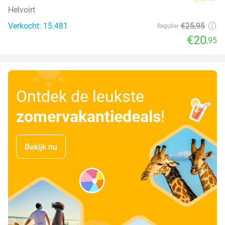
Helvoirt
Verkocht: 15.481
€25
,95
Regulier
€20
,95
Ontdek de leukste
zomervakantiedeals
!
Bekijk nu