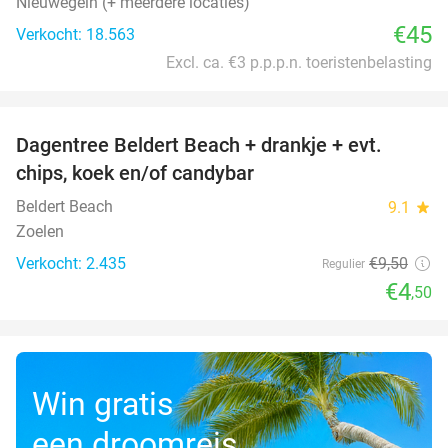
Nieuwegein (+ meerdere locaties)
€45
Verkocht: 18.563
Excl. ca. €3 p.p.p.n. toeristenbelasting
favorite_border
Dagentree Beldert Beach + drankje + evt.
53%
chips, koek en/of candybar
Beldert Beach
9.1
star
Zoelen
Verkocht: 2.435
€9
,50
Regulier
€4
,50
Win gratis
een droomreis