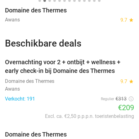
Domaine des Thermes
Awans
9.7
star
Beschikbare deals
favorite_border
Overnachting voor 2 + ontbijt + wellness +
early check-in bij Domaine des Thermes
Domaine des Thermes
9.7
star
Awans
Verkocht: 191
€313
Regulier
€209
Excl. ca. €2,50 p.p.p.n. toeristenbelasting
Domaine des Thermes