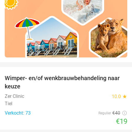
favorite_border
Wimper- en/of wenkbrauwbehandeling naar
53%
keuze
Zer Clinic
10.0
star
Tiel
Verkocht: 73
€40
Regulier
€19
favorite_border