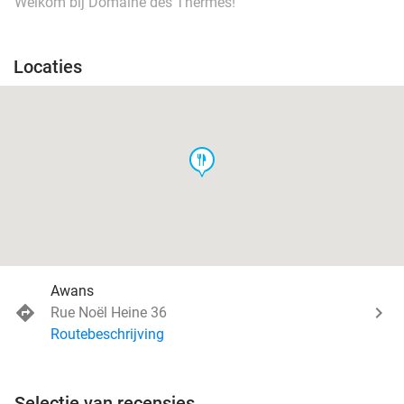
Welkom bij Domaine des Thermes!
Locaties
food
Awans
Rue Noël Heine 36
Routebeschrijving
Selectie van recensies