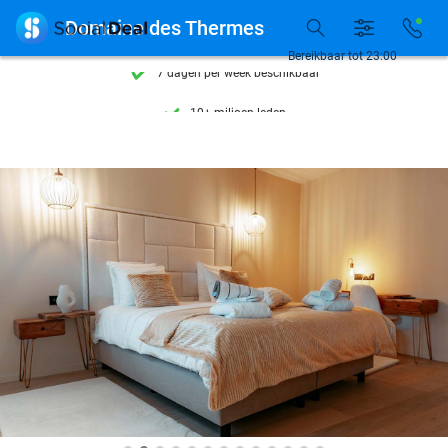
Ontdek 15.000+ deals

Domaine des Thermes
7 dagen per week beschikbaar
Bereikbaar tot 23:00
10+ miljoen leden
9,4
op basis van
206.453 reviews
Ontdek 15.000+ deals
7 dagen per week beschikbaar
10+ miljoen leden