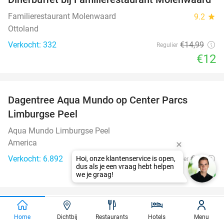
20%
Familierestaurant Molenwaard
9.2
star
Ottoland
Verkocht: 332
€14
,99
Regulier
€12
favorite_border
Dagentree Aqua Mundo op Center Parcs
33%
Limburgse Peel
Aqua Mundo Limburgse Peel
America
Verkocht: 6.892
€12
Hoi, onze klantenservice is open,
Regulier
dus als je een vraag hebt helpen
€8
we je graag!
favorite_border
Overnachting voor 2 + late check-out + evt.
36%
Home
Dichtbij
Restaurants
Hotels
Menu