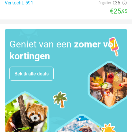
Verkocht: 591
€36
Regulier
€25
,95
Geniet van een
zomer vol
kortingen
Bekijk alle deals