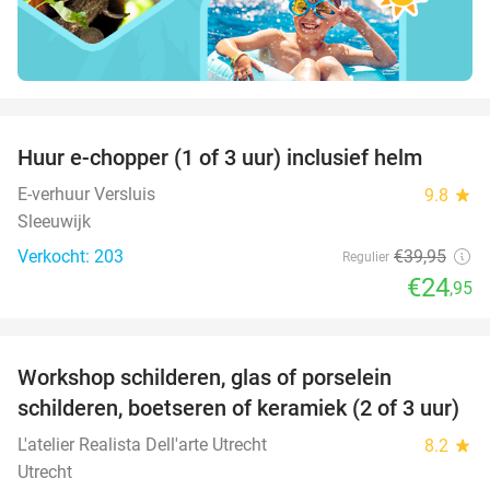
favorite_border
Huur e-chopper (1 of 3 uur) inclusief helm
38%
E-verhuur Versluis
9.8
star
Sleeuwijk
Verkocht: 203
€39
,95
Regulier
€24
,95
favorite_border
Workshop schilderen, glas of porselein
54%
schilderen, boetseren of keramiek (2 of 3 uur)
L'atelier Realista Dell'arte Utrecht
8.2
star
Utrecht