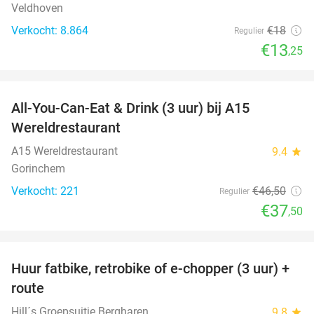
Veldhoven
Verkocht: 8.864
€18
Regulier
€13
,25
favorite_border
All-You-Can-Eat & Drink (3 uur) bij A15
19%
Wereldrestaurant
A15 Wereldrestaurant
9.4
star
Gorinchem
Verkocht: 221
€46
,50
Regulier
€37
,50
favorite_border
Huur fatbike, retrobike of e-chopper (3 uur) +
35%
route
Hill´s Groepsuitje Bergharen
9.8
star