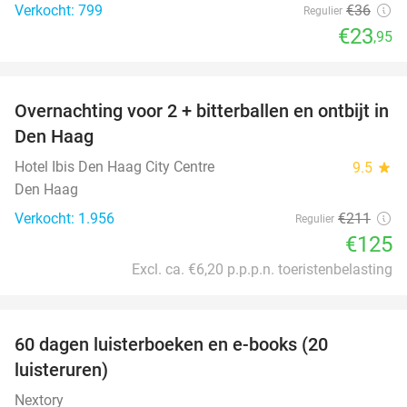
Verkocht: 799
€36
Regulier
€23
,95
favorite_border
Overnachting voor 2 + bitterballen en ontbijt in
41%
Den Haag
Hotel Ibis Den Haag City Centre
9.5
star
Den Haag
Verkocht: 1.956
€211
Regulier
€125
Excl. ca. €6,20 p.p.p.n. toeristenbelasting
favorite_border
100%
60 dagen luisterboeken en e-books (20
luisteruren)
Nextory