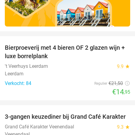
favorite_border
Bierproeverij met 4 bieren OF 2 glazen wijn +
30%
luxe borrelplank
't Veerhuys Leerdam
9.9
star
Leerdam
Verkocht: 84
€21
,50
Regulier
€14
,95
favorite_border
3-gangen keuzediner bij Grand Café Karakter
43%
Grand Café Karakter Veenendaal
9.3
star
Veenendaal