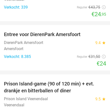
Verkocht: 339
€43
,75
Regulier
€24
,95
favorite_border
Entree voor DierenPark Amersfoort
24%
DierenPark Amersfoort
9.4
star
Amersfoort
Verkocht: 8.385
€31
,50
Regulier
€24
favorite_border
Prison Island-game (90 of 120 min) + evt.
33%
drankje en bitterballen of diner
Prison Island Veenendaal
9.5
star
Veenendaal