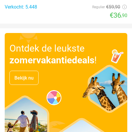
Verkocht: 5.448
€59
,90
Regulier
€36
,90
Ontdek de leukste
zomervakantiedeals
!
Bekijk nu