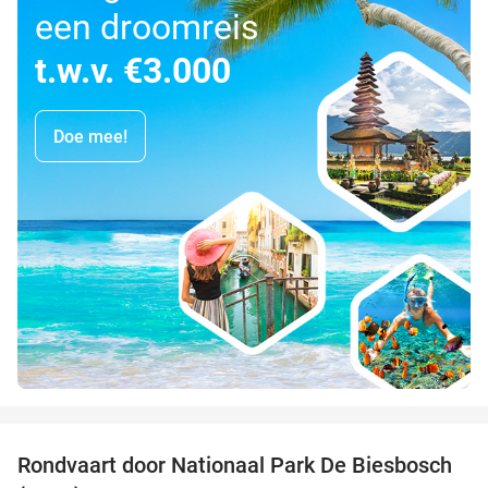
een droomreis
t.w.v. €3.000
Doe mee!
favorite_border
Rondvaart door Nationaal Park De Biesbosch
21%