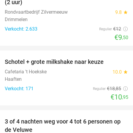
(2 uur)
Rondvaartbedrijf Zilvermeeuw
9.8
star
Drimmelen
Verkocht: 2.633
€12
Regulier
€9
,50
favorite_border
Schotel + grote milkshake naar keuze
42%
Cafetaria 't Hoekske
10.0
star
Haaften
Verkocht: 171
€18
,85
Regulier
€10
,95
favorite_border
3 of 4 nachten weg voor 4 tot 6 personen op
de Veluwe