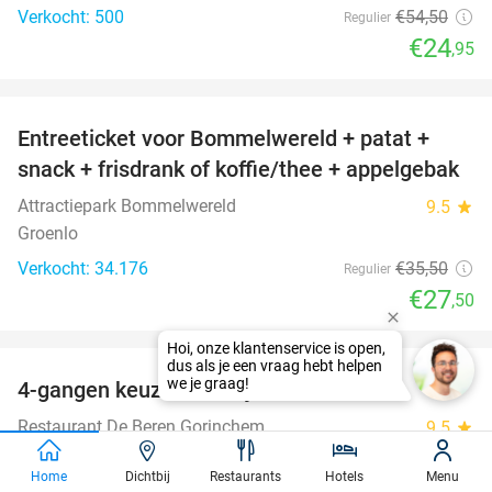
Verkocht: 500
€54
,50
Regulier
€24
,95
favorite_border
Entreeticket voor Bommelwereld + patat +
23%
snack + frisdrank of koffie/thee + appelgebak
Attractiepark Bommelwereld
9.5
star
Groenlo
Verkocht: 34.176
€35
,50
Regulier
€27
,50
favorite_border
4-gangen keuzediner bij De Beren
46%
Restaurant De Beren Gorinchem
9.5
star
Gorinchem
Home
Dichtbij
Restaurants
Hotels
Menu
Verkocht: 1.275
€47
,70
Regulier