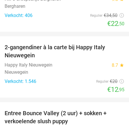
Bergharen
Verkocht: 406
€34
,50
Regulier
€22
,50
favorite_border
2-gangendiner à la carte bij Happy Italy
35%
Nieuwegein
Happy Italy Nieuwegein
8.7
star
Nieuwegein
Verkocht: 1.546
€20
Regulier
€12
,95
favorite_border
Entree Bounce Valley (2 uur) + sokken +
46%
verkoelende slush puppy