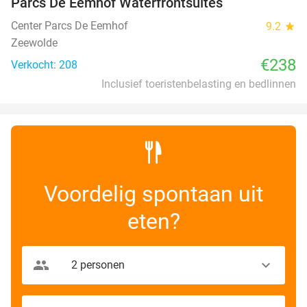
Parcs De Eemhof Waterfrontsuites
Center Parcs De Eemhof
9.2
star
Zeewolde
€238
Verkocht: 208
Inclusief toeristenbelasting en bedlinnen
Voordelig spontaan uit
eten?