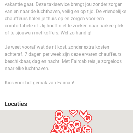
vakantie gaat. Deze taxiservice brengt jou zonder zorgen
van en naar de luchthaven, veilig en op tijd. De vriendelijke
chauffeurs halen je thuis op en zorgen voor een
comfortabele rit. Jij hoeft niet te zoeken naar parkeerplek
of te sjouwen met koffers. Wel zo handig!
Je weet vooraf wat de rit kost, zonder extra kosten
achteraf. 7 dagen per week zijn deze ervaren chauffeurs
beschikbaar, dag en nacht. Met Faircab reis je zorgeloos
naar elke luchthaven.
Kies voor het gemak van Faircab!
Locaties
store
store
store
store
store
store
store
store
store
store
store
store
store
store
store
store
store
store
store
store
store
store
store