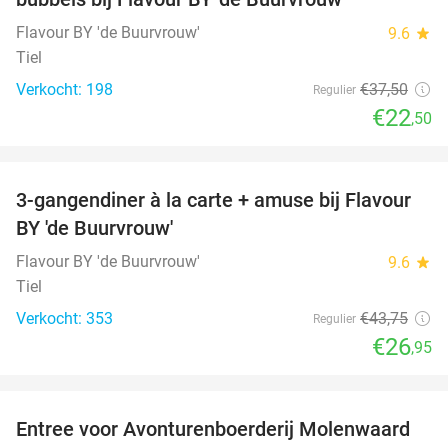
Flavour BY 'de Buurvrouw'
9.6
star
Tiel
Verkocht: 198
€37
,50
Regulier
€22
,50
favorite_border
3-gangendiner à la carte + amuse bij Flavour
38%
BY 'de Buurvrouw'
Flavour BY 'de Buurvrouw'
9.6
star
Tiel
Verkocht: 353
€43
,75
Regulier
€26
,95
favorite_border
Entree voor Avonturenboerderij Molenwaard
27%