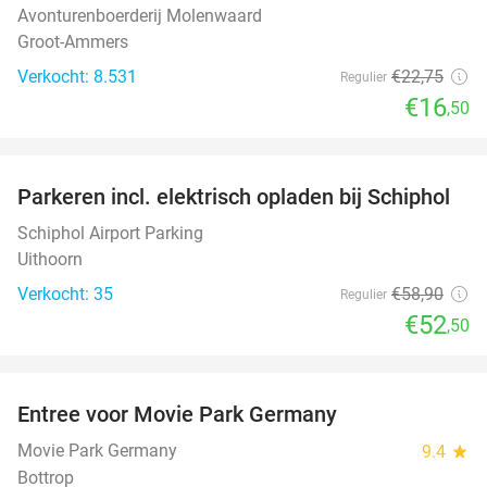
Avonturenboerderij Molenwaard
Groot-Ammers
Verkocht: 8.531
€22
,75
Regulier
€16
,50
favorite_border
Parkeren incl. elektrisch opladen bij Schiphol
11%
Schiphol Airport Parking
Uithoorn
Verkocht: 35
€58
,90
Regulier
€52
,50
favorite_border
Entree voor Movie Park Germany
38%
Movie Park Germany
9.4
star
Bottrop