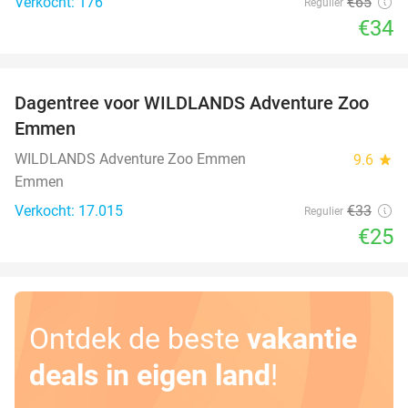
Verkocht: 176
€65
Regulier
€34
favorite_border
Dagentree voor WILDLANDS Adventure Zoo
24%
Emmen
WILDLANDS Adventure Zoo Emmen
9.6
star
Emmen
Verkocht: 17.015
€33
Regulier
€25
Ontdek de beste
vakantie
deals in eigen land
!