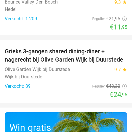
Bounce Valley Den Bosch
9.3
star
Hedel
Verkocht: 1.209
€21
,95
Regulier
€11
,95
favorite_border
Grieks 3-gangen shared dining-diner +
42%
nagerecht bij Olive Garden Wijk bij Duurstede
Olive Garden Wijk bij Duurstede
9.7
star
Wijk bij Duurstede
Verkocht: 89
€43
,30
Regulier
€24
,95
Win gratis