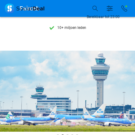
Ontdek 15.000+ deals

Faircab
7 dagen per week beschikbaar
Bereikbaar tot 23:00
10+ miljoen leden
9,4
op basis van
205.869 reviews
Ontdek 15.000+ deals
7 dagen per week beschikbaar
10+ miljoen leden