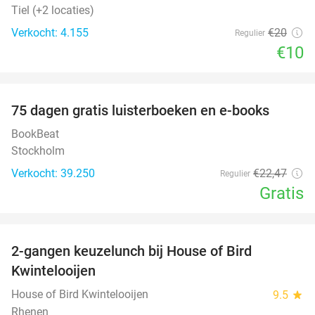
Tiel (+2 locaties)
Verkocht: 4.155
€20
Regulier
€10
favorite_border
100%
75 dagen gratis luisterboeken en e-books
BookBeat
Stockholm
Verkocht: 39.250
€22
,47
Regulier
Gratis
favorite_border
2-gangen keuzelunch bij House of Bird
48%
Kwintelooijen
House of Bird Kwintelooijen
9.5
star
Rhenen