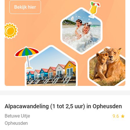
Bekijk hier
favorite_border
Alpacawandeling (1 tot 2,5 uur) in Opheusden
38%
Betuwe Uitje
9.6
star
Opheusden