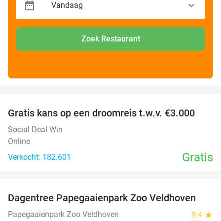
Zoek Restaurant
favorite_border
Gratis kans op een droomreis t.w.v. €3.000
Social Deal Win
Online
Gratis
Verkocht: 182.601
favorite_border
Dagentree Papegaaienpark Zoo Veldhoven
26%
Papegaaienpark Zoo Veldhoven
9.4
star