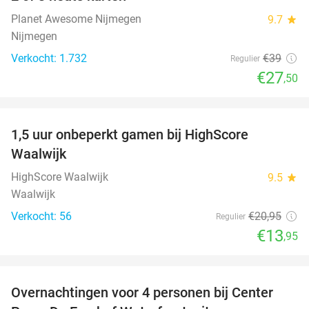
29%
Planet Awesome Nijmegen
9.7
star
Nijmegen
Verkocht: 1.732
€39
Regulier
€27
,50
favorite_border
1,5 uur onbeperkt gamen bij HighScore
33%
NEW
Waalwijk
TODAY
HighScore Waalwijk
9.5
star
Waalwijk
Verkocht: 56
€20
,95
Regulier
€13
,95
favorite_border
Overnachtingen voor 4 personen bij Center