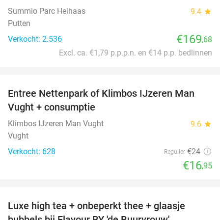
Summio Parc Heihaas
9.4
star
Putten
€169
Verkocht: 2.536
,68
Excl. ca. €1,79 p.p.p.n. en €14 p.p. bedlinnen
favorite_border
Entree Nettenpark of Klimbos IJzeren Man
29%
Vught + consumptie
Klimbos IJzeren Man Vught
9.6
star
Vught
Verkocht: 628
€24
Regulier
€16
,95
favorite_border
Luxe high tea + onbeperkt thee + glaasje
40%
bubbels bij Flavour BY 'de Buurvrouw'