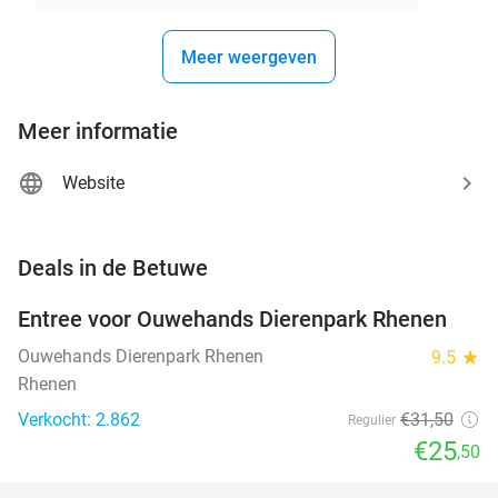
Meer weergeven
Meer informatie
Website
favorite_border
Deals in de Betuwe
Entree voor Ouwehands Dierenpark Rhenen
19%
Ouwehands Dierenpark Rhenen
9.5
star
Rhenen
Verkocht: 2.862
€31
,50
Regulier
€25
,50
favorite_border