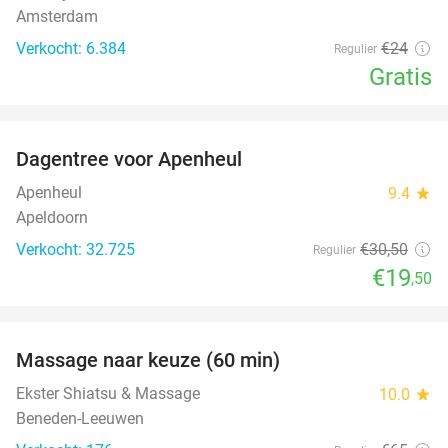
Amsterdam
Verkocht: 6.384
€24
Regulier
Gratis
favorite_border
Dagentree voor Apenheul
36%
Apenheul
9.4
star
Apeldoorn
Verkocht: 32.725
€30
,50
Regulier
€19
,50
favorite_border
Massage naar keuze (60 min)
48%
Ekster Shiatsu & Massage
10.0
star
Beneden-Leeuwen