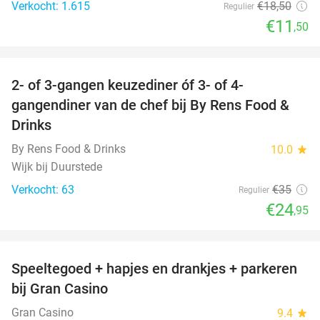
Verkocht: 1.615
€18
,50
Regulier
€11
,50
favorite_border
2- of 3-gangen keuzediner óf 3- of 4-
29%
gangendiner van de chef bij By Rens Food &
Drinks
By Rens Food & Drinks
10.0
star
Wijk bij Duurstede
Verkocht: 63
€35
Regulier
€24
,95
favorite_border
Speeltegoed + hapjes en drankjes + parkeren
50%
bij Gran Casino
Gran Casino
9.4
star