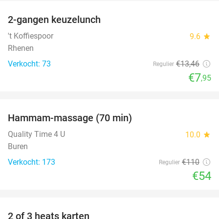
2-gangen keuzelunch
41%
NEW
TODAY
't Koffiespoor
9.6
star
Rhenen
Verkocht: 73
€13
,46
Regulier
€7
,95
favorite_border
Hammam-massage (70 min)
51%
Quality Time 4 U
10.0
star
Buren
Verkocht: 173
€110
Regulier
€54
favorite_border
2 of 3 heats karten