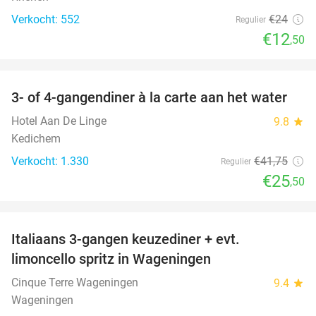
Verkocht: 552
€24
Regulier
€12
,50
favorite_border
3- of 4-gangendiner à la carte aan het water
39%
Hotel Aan De Linge
9.8
star
Kedichem
Verkocht: 1.330
€41
,75
Regulier
€25
,50
favorite_border
Italiaans 3-gangen keuzediner + evt.
28%
limoncello spritz in Wageningen
Cinque Terre Wageningen
9.4
star
Wageningen