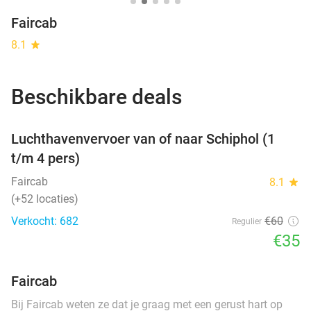
Faircab
8.1
star
Beschikbare deals
favorite_border
Luchthavenvervoer van of naar Schiphol (1
t/m 4 pers)
Faircab
8.1
star
(+52 locaties)
Verkocht: 682
€60
Regulier
€35
Faircab
Bij Faircab weten ze dat je graag met een gerust hart op