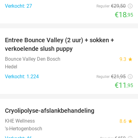
Verkocht: 27
€29
,50
Regulier
€18
,95
favorite_border
Entree Bounce Valley (2 uur) + sokken +
46%
verkoelende slush puppy
Bounce Valley Den Bosch
9.3
star
Hedel
Verkocht: 1.224
€21
,95
Regulier
€11
,95
favorite_border
Cryolipolyse-afslankbehandeling
90%
KHE Wellness
8.6
star
's-Hertogenbosch