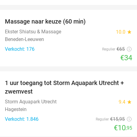
favorite_border
Massage naar keuze (60 min)
48%
Ekster Shiatsu & Massage
10.0
star
Beneden-Leeuwen
Verkocht: 176
€65
Regulier
€34
favorite_border
1 uur toegang tot Storm Aquapark Utrecht +
31%
zwemvest
Storm Aquapark Utrecht
9.4
star
Hagestein
Verkocht: 1.846
€15
,95
Regulier
€10
,95