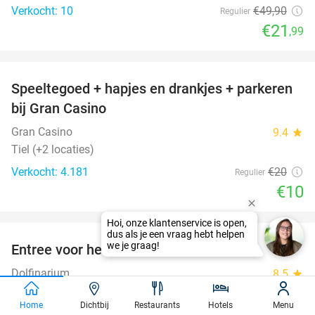
Verkocht: 10
€49
,90
Regulier
€21
,99
favorite_border
Speeltegoed + hapjes en drankjes + parkeren
50%
bij Gran Casino
Gran Casino
9.4
star
Tiel (+2 locaties)
Verkocht: 4.181
€20
Regulier
€10
favorite_border
Entree voor het Dolfinarium
36%
Dolfinarium
8.5
star
Harderwijk
Home
Dichtbij
Restaurants
Hotels
Menu
Verkocht: 20.420
€29
Regulier