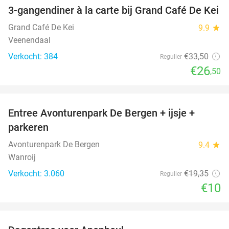
3-gangendiner à la carte bij Grand Café De Kei
21%
Grand Café De Kei
9.9
star
Veenendaal
Verkocht: 384
€33
,50
Regulier
€26
,50
favorite_border
Entree Avonturenpark De Bergen + ijsje +
48%
parkeren
Avonturenpark De Bergen
9.4
star
Wanroij
Verkocht: 3.060
€19
,35
Regulier
€10
favorite_border