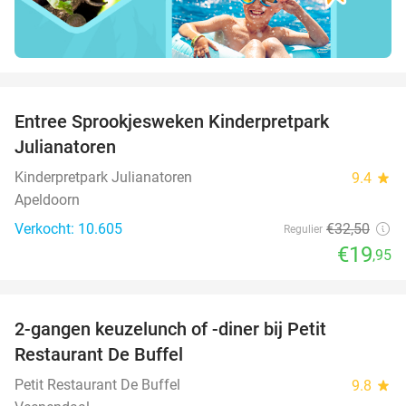
favorite_border
Entree Sprookjesweken Kinderpretpark
39%
Julianatoren
Kinderpretpark Julianatoren
9.4
star
Apeldoorn
Verkocht: 10.605
€32
,50
Regulier
€19
,95
favorite_border
2-gangen keuzelunch of -diner bij Petit
41%
Restaurant De Buffel
Petit Restaurant De Buffel
9.8
star