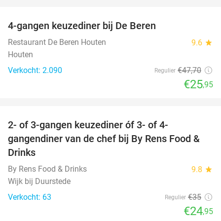
favorite_border
4-gangen keuzediner bij De Beren
46%
Restaurant De Beren Houten
9.6
star
Houten
Verkocht: 2.090
€47
,70
Regulier
€25
,95
favorite_border
2- of 3-gangen keuzediner óf 3- of 4-
29%
gangendiner van de chef bij By Rens Food &
Drinks
By Rens Food & Drinks
9.8
star
Wijk bij Duurstede
Verkocht: 63
€35
Regulier
€24
,95