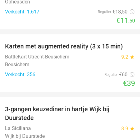
Opheusden
Verkocht: 1.617
€18
,50
Regulier
€11
,50
favorite_border
Karten met augmented reality (3 x 15 min)
35%
BattleKart Utrecht-Beusichem
9.2
star
Beusichem
Verkocht: 356
€60
Regulier
€39
favorite_border
3-gangen keuzediner in hartje Wijk bij
36%
Duurstede
La Siciliana
8.9
star
Wijk bij Duurstede