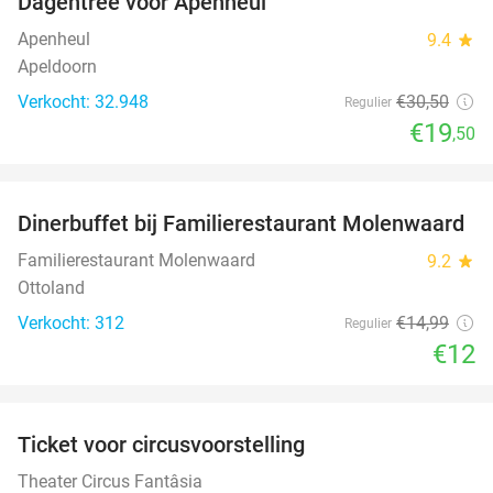
Dagentree voor Apenheul
36%
Apenheul
9.4
star
Apeldoorn
Verkocht: 32.948
€30
,50
Regulier
€19
,50
favorite_border
Dinerbuffet bij Familierestaurant Molenwaard
20%
Familierestaurant Molenwaard
9.2
star
Ottoland
Verkocht: 312
€14
,99
Regulier
€12
favorite_border
Ticket voor circusvoorstelling
32%
Theater Circus Fantâsia