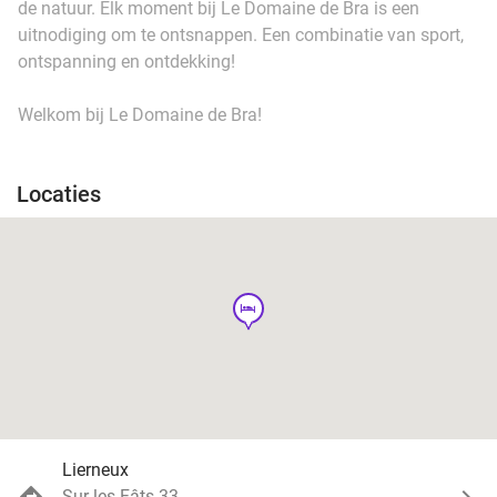
de natuur. Elk moment bij Le Domaine de Bra is een
uitnodiging om te ontsnappen. Een combinatie van sport,
ontspanning en ontdekking!
Welkom bij Le Domaine de Bra!
Locaties
hotel
Lierneux
Sur les Fâts 33