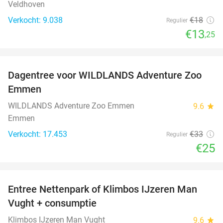
Veldhoven
Verkocht: 9.038
€18
Regulier
€13
,25
favorite_border
Dagentree voor WILDLANDS Adventure Zoo
24%
Emmen
WILDLANDS Adventure Zoo Emmen
9.6
star
Emmen
Verkocht: 17.453
€33
Regulier
€25
favorite_border
Entree Nettenpark of Klimbos IJzeren Man
29%
Vught + consumptie
Klimbos IJzeren Man Vught
9.6
star