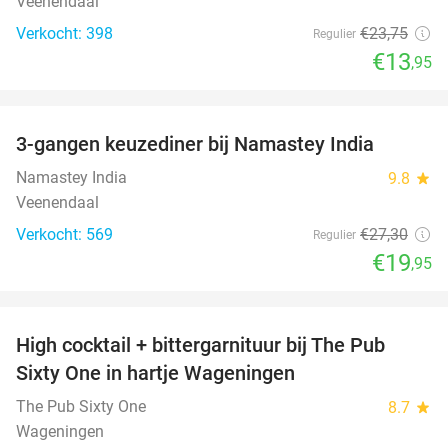
Veenendaal
Verkocht: 398
€23
,75
Regulier
€13
,95
favorite_border
3-gangen keuzediner bij Namastey India
27%
Namastey India
9.8
star
Veenendaal
Verkocht: 569
€27
,30
Regulier
€19
,95
favorite_border
High cocktail + bittergarnituur bij The Pub
56%
Sixty One in hartje Wageningen
The Pub Sixty One
8.7
star
Wageningen