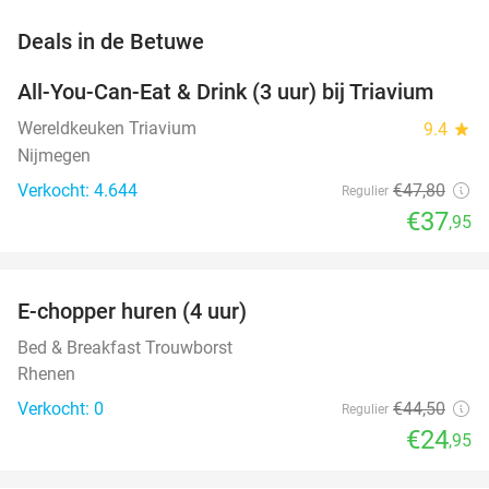
favorite_border
Deals in de Betuwe
All-You-Can-Eat & Drink (3 uur) bij Triavium
21%
Wereldkeuken Triavium
9.4
star
Nijmegen
Verkocht: 4.644
€47
,80
Regulier
€37
,95
favorite_border
E-chopper huren (4 uur)
44%
NEW
TODAY
Bed & Breakfast Trouwborst
Rhenen
Verkocht: 0
€44
,50
Regulier
€24
,95
favorite_border