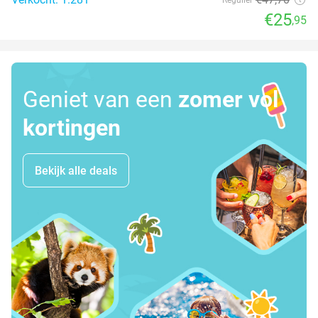
€25
,95
Geniet van een
zomer vol
kortingen
Bekijk alle deals