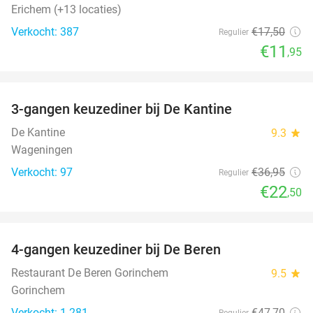
Erichem (+13 locaties)
Verkocht: 387
€17
,50
Regulier
€11
,95
favorite_border
3-gangen keuzediner bij De Kantine
39%
De Kantine
9.3
star
Wageningen
Verkocht: 97
€36
,95
Regulier
€22
,50
favorite_border
4-gangen keuzediner bij De Beren
46%
Restaurant De Beren Gorinchem
9.5
star
Gorinchem
Verkocht: 1.281
€47
,70
Regulier