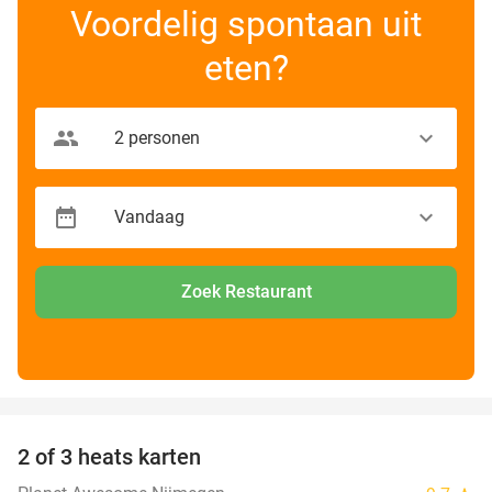
Voordelig spontaan uit
eten?
Zoek Restaurant
favorite_border
2 of 3 heats karten
29%