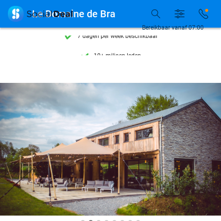
Ontdek 15.000+ deals

Le Domaine de Bra
7 dagen per week beschikbaar
Bereikbaar vanaf 07:00
10+ miljoen leden
9,4
op basis van
205.983 reviews
Ontdek 15.000+ deals
7 dagen per week beschikbaar
10+ miljoen leden