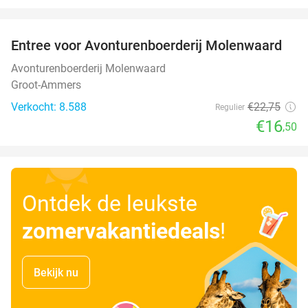
favorite_border
Entree voor Avonturenboerderij Molenwaard
27%
Avonturenboerderij Molenwaard
Groot-Ammers
Verkocht: 8.588
€22
,75
Regulier
€16
,50
Ontdek de leukste
zomervakantiedeals
!
Bekijk nu