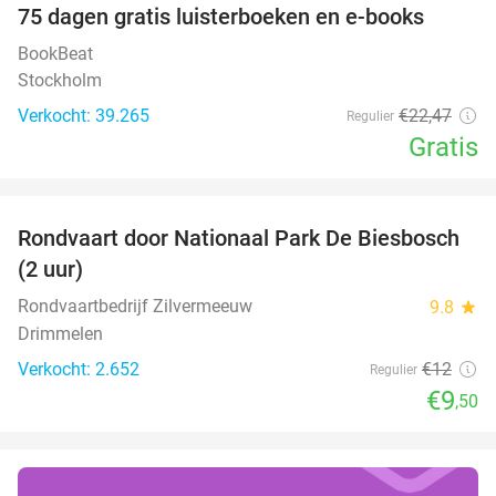
100%
75 dagen gratis luisterboeken en e-books
BookBeat
Stockholm
Verkocht: 39.265
€22
,47
Regulier
Gratis
favorite_border
Rondvaart door Nationaal Park De Biesbosch
21%
(2 uur)
Rondvaartbedrijf Zilvermeeuw
9.8
star
Drimmelen
Verkocht: 2.652
€12
Regulier
€9
,50