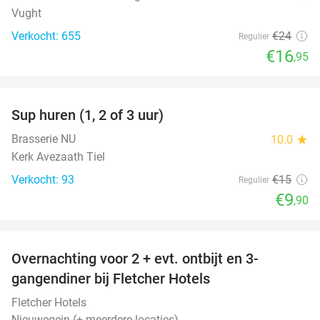
Vught
Verkocht: 655
€24
Regulier
€16
,95
favorite_border
Sup huren (1, 2 of 3 uur)
34%
Brasserie NU
10.0
star
Kerk Avezaath Tiel
Verkocht: 93
€15
Regulier
€9
,90
favorite_border
Overnachting voor 2 + evt. ontbijt en 3-
gangendiner bij Fletcher Hotels
Fletcher Hotels
Nieuwegein (+ meerdere locaties)