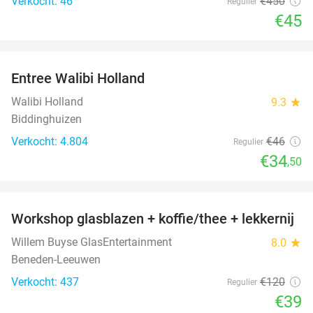
Verkocht: 46
€450
Regulier
€45
favorite_border
Entree Walibi Holland
25%
Walibi Holland
9.3
star
Biddinghuizen
Verkocht: 4.804
€46
Regulier
€34
,50
favorite_border
Workshop glasblazen + koffie/thee + lekkernij
68%
Willem Buyse GlasEntertainment
8.0
star
Beneden-Leeuwen
Verkocht: 437
€120
Regulier
€39