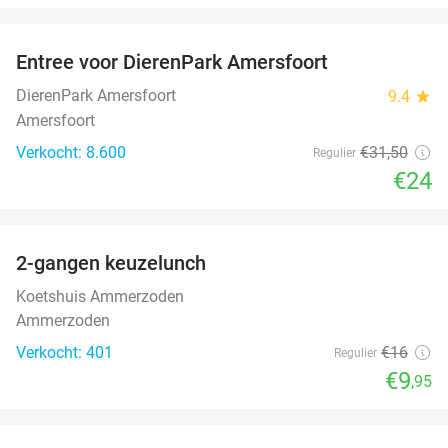
favorite_border
Entree voor DierenPark Amersfoort
24%
DierenPark Amersfoort
9.4
star
Amersfoort
Verkocht: 8.600
€31
,50
Regulier
€24
favorite_border
2-gangen keuzelunch
38%
Koetshuis Ammerzoden
Ammerzoden
Verkocht: 401
€16
Regulier
€9
,95
favorite_border