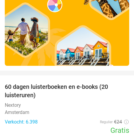
favorite_border
100%
60 dagen luisterboeken en e-books (20
luisteruren)
Nextory
Amsterdam
Verkocht: 6.398
€24
Regulier
Gratis