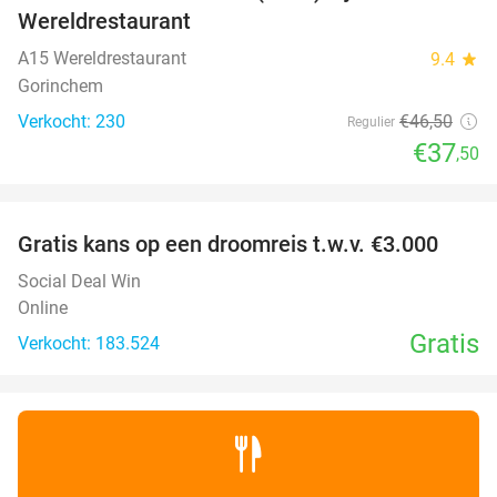
Wereldrestaurant
A15 Wereldrestaurant
9.4
star
Gorinchem
Verkocht: 230
€46
,50
Regulier
€37
,50
favorite_border
Gratis kans op een droomreis t.w.v. €3.000
Social Deal Win
Online
Gratis
Verkocht: 183.524