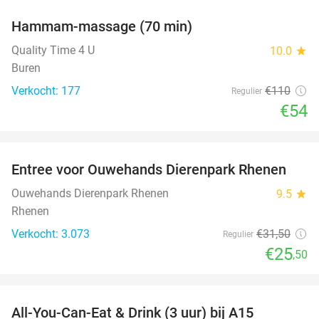
Hammam-massage (70 min)
51%
Quality Time 4 U
10.0
star
Buren
Verkocht: 177
€110
Regulier
€54
favorite_border
Entree voor Ouwehands Dierenpark Rhenen
19%
Ouwehands Dierenpark Rhenen
9.5
star
Rhenen
Verkocht: 3.073
€31
,50
Regulier
€25
,50
favorite_border
All-You-Can-Eat & Drink (3 uur) bij A15
19%