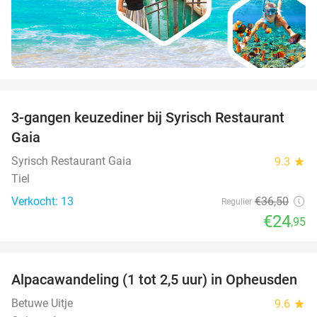
favorite_border
3-gangen keuzediner bij Syrisch Restaurant
32%
Gaia
Syrisch Restaurant Gaia
9.3
star
Tiel
Verkocht: 13
€36
,50
Regulier
€24
,95
favorite_border
Alpacawandeling (1 tot 2,5 uur) in Opheusden
38%
Betuwe Uitje
9.6
star