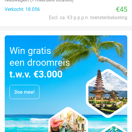
€45
Verkocht: 18.056
Excl. ca. €3 p.p.p.n. toeristenbelasting
Win gratis
een droomreis
t.w.v. €3.000
Doe mee!