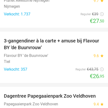
Planet Awesome Nijmegen
9.7
star
Nijmegen
Verkocht: 1.737
€39
Regulier
€27
,50
favorite_border
3-gangendiner à la carte + amuse bij Flavour
38%
BY 'de Buurvrouw'
Flavour BY 'de Buurvrouw'
9.6
star
Tiel
Verkocht: 357
€43
,75
Regulier
€26
,95
favorite_border
Dagentree Papegaaienpark Zoo Veldhoven
26%
Papegaaienpark Zoo Veldhoven
9.4
star