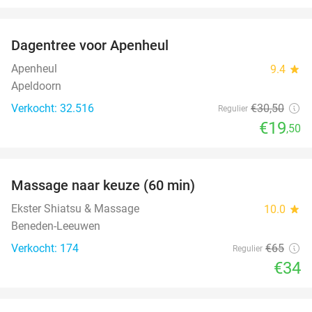
favorite_border
Dagentree voor Apenheul
36%
Apenheul
9.4
star
Apeldoorn
Verkocht: 32.516
€30
,50
Regulier
€19
,50
favorite_border
Massage naar keuze (60 min)
48%
Ekster Shiatsu & Massage
10.0
star
Beneden-Leeuwen
Verkocht: 174
€65
Regulier
€34
favorite_border