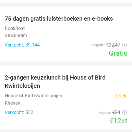
favorite_border
100%
75 dagen gratis luisterboeken en e-books
BookBeat
Stockholm
Verkocht: 39.144
€22
,47
Regulier
Gratis
favorite_border
2-gangen keuzelunch bij House of Bird
48%
Kwintelooijen
House of Bird Kwintelooijen
9.5
star
Rhenen
Verkocht: 552
€24
Regulier
€12
,50
favorite_border