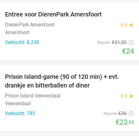
Entree voor DierenPark Amersfoort
24%
DierenPark Amersfoort
9.4
star
Amersfoort
Verkocht: 8.238
€31
,50
Regulier
€24
favorite_border
Prison Island-game (90 of 120 min) + evt.
33%
drankje en bitterballen of diner
Prison Island Veenendaal
9.5
star
Veenendaal
Verkocht: 785
€36
Regulier
€23
,95
favorite_border