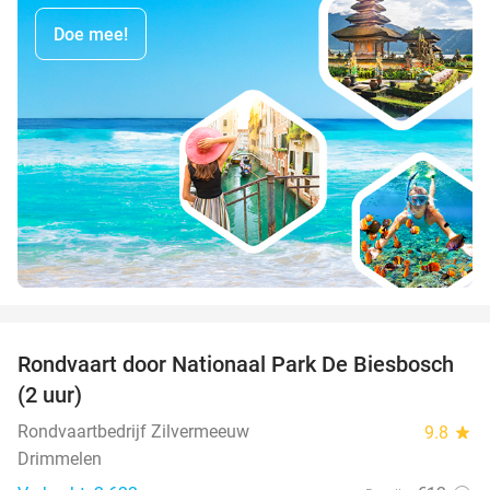
Doe mee!
favorite_border
Rondvaart door Nationaal Park De Biesbosch
21%
(2 uur)
Rondvaartbedrijf Zilvermeeuw
9.8
star
Drimmelen