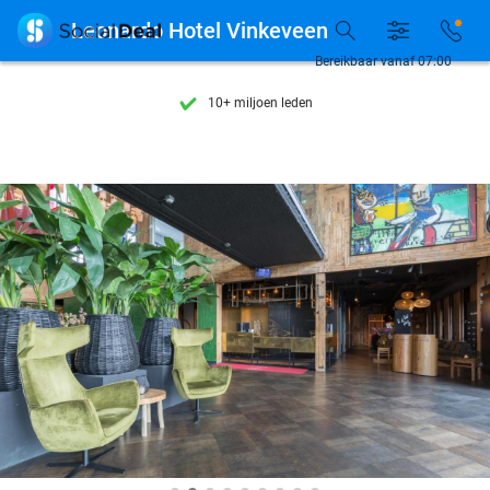
Ontdek 15.000+ deals

Leonardo Hotel Vinkeveen
7 dagen per week beschikbaar
Bereikbaar vanaf 07:00
10+ miljoen leden
9,4
op basis van
205.790 reviews
Ontdek 15.000+ deals
7 dagen per week beschikbaar
10+ miljoen leden