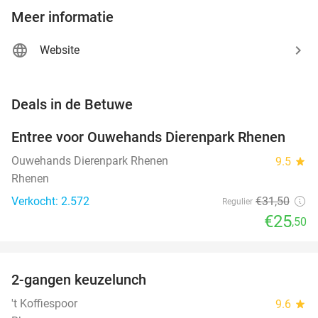
Meer informatie
Website
favorite_border
Deals in de Betuwe
Entree voor Ouwehands Dierenpark Rhenen
19%
Ouwehands Dierenpark Rhenen
9.5
star
Rhenen
Verkocht: 2.572
€31
,50
Regulier
€25
,50
favorite_border
2-gangen keuzelunch
41%
NEW
TODAY
't Koffiespoor
9.6
star