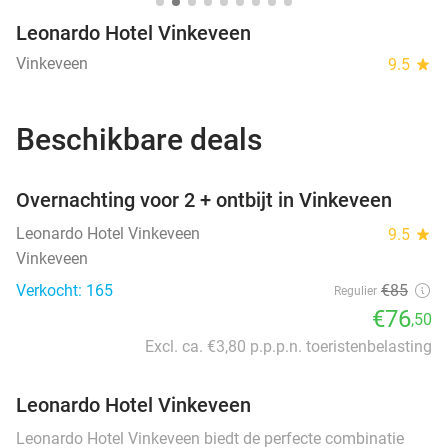
Leonardo Hotel Vinkeveen
Vinkeveen
9.5
star
Beschikbare deals
favorite_border
Overnachting voor 2 + ontbijt in Vinkeveen
Leonardo Hotel Vinkeveen
9.5
star
Vinkeveen
Verkocht: 165
€85
Regulier
€76
,50
Excl. ca. €3,80 p.p.p.n. toeristenbelasting
Leonardo Hotel Vinkeveen
Leonardo Hotel Vinkeveen biedt de perfecte combinatie