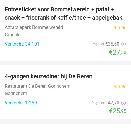
Entreeticket voor Bommelwereld + patat +
23%
snack + frisdrank of koffie/thee + appelgebak
Attractiepark Bommelwereld
9.5
star
Groenlo
Verkocht: 34.101
€35
,50
Regulier
€27
,50
favorite_border
4-gangen keuzediner bij De Beren
46%
Restaurant De Beren Gorinchem
9.5
star
Gorinchem
Verkocht: 1.269
€47
,70
Regulier
€25
,95
favorite_border