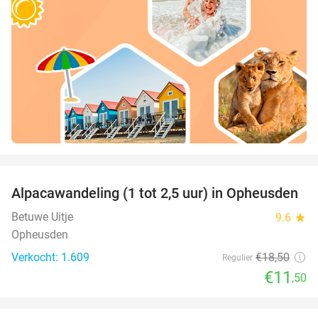
favorite_border
Alpacawandeling (1 tot 2,5 uur) in Opheusden
38%
Betuwe Uitje
9.6
star
Opheusden
Verkocht: 1.609
€18
,50
Regulier
€11
,50
favorite_border