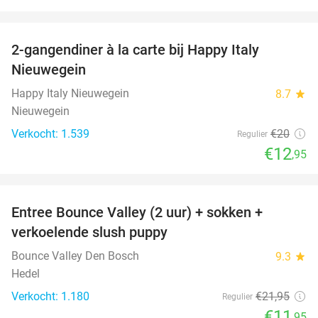
favorite_border
2-gangendiner à la carte bij Happy Italy
35%
Nieuwegein
Happy Italy Nieuwegein
8.7
star
Nieuwegein
Verkocht: 1.539
€20
Regulier
€12
,95
favorite_border
Entree Bounce Valley (2 uur) + sokken +
46%
verkoelende slush puppy
Bounce Valley Den Bosch
9.3
star
Hedel
Verkocht: 1.180
€21
,95
Regulier
€11
,95