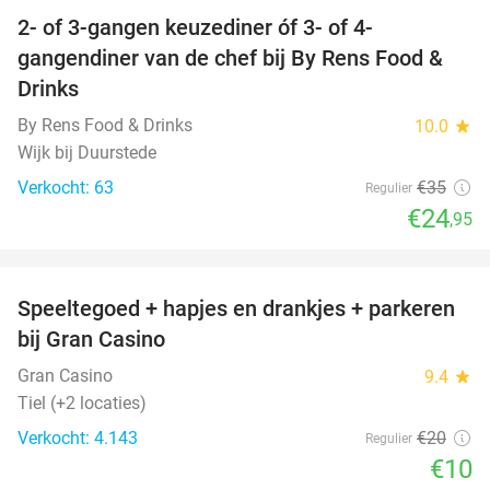
2- of 3-gangen keuzediner óf 3- of 4-
29%
gangendiner van de chef bij By Rens Food &
Drinks
By Rens Food & Drinks
10.0
star
Wijk bij Duurstede
Verkocht: 63
€35
Regulier
€24
,95
favorite_border
Speeltegoed + hapjes en drankjes + parkeren
50%
bij Gran Casino
Gran Casino
9.4
star
Tiel (+2 locaties)
Verkocht: 4.143
€20
Regulier
€10