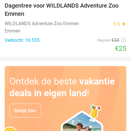
Dagentree voor WILDLANDS Adventure Zoo
24%
Emmen
WILDLANDS Adventure Zoo Emmen
9.6
star
Emmen
Verkocht: 16.555
€33
Regulier
€25
Ontdek de beste
vakantie
deals in eigen land
!
Bekijk hier