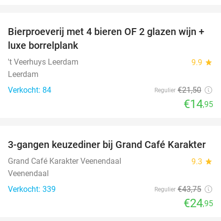
favorite_border
Bierproeverij met 4 bieren OF 2 glazen wijn +
30%
luxe borrelplank
't Veerhuys Leerdam
9.9
star
Leerdam
Verkocht: 84
€21
,50
Regulier
€14
,95
favorite_border
3-gangen keuzediner bij Grand Café Karakter
43%
Grand Café Karakter Veenendaal
9.3
star
Veenendaal
Verkocht: 339
€43
,75
Regulier
€24
,95
favorite_border