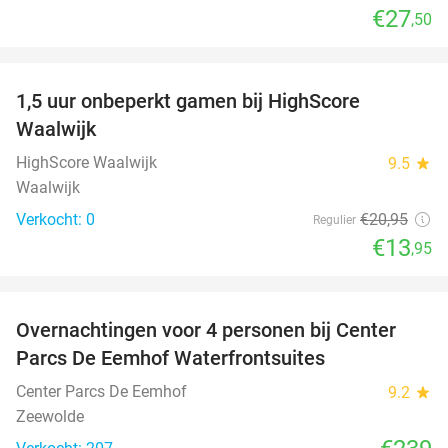
€27
,50
favorite_border
1,5 uur onbeperkt gamen bij HighScore
33%
NEW
Waalwijk
TODAY
HighScore Waalwijk
9.5
star
Waalwijk
Verkocht: 0
€20
,95
Regulier
€13
,95
favorite_border
Overnachtingen voor 4 personen bij Center
Parcs De Eemhof Waterfrontsuites
Center Parcs De Eemhof
9.2
star
Zeewolde