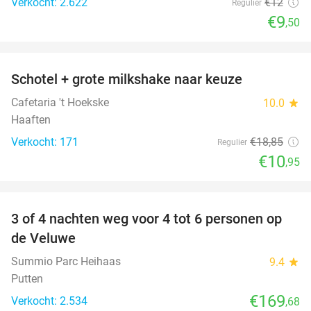
Verkocht: 2.622
€12
Regulier
€9
,50
favorite_border
Schotel + grote milkshake naar keuze
42%
Cafetaria 't Hoekske
10.0
star
Haaften
Verkocht: 171
€18
,85
Regulier
€10
,95
favorite_border
3 of 4 nachten weg voor 4 tot 6 personen op
de Veluwe
Summio Parc Heihaas
9.4
star
Putten
€169
Verkocht: 2.534
,68