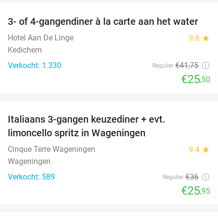
3- of 4-gangendiner à la carte aan het water
39%
Hotel Aan De Linge
9.8
star
Kedichem
Verkocht: 1.330
€41
,75
Regulier
€25
,50
favorite_border
Italiaans 3-gangen keuzediner + evt.
28%
limoncello spritz in Wageningen
Cinque Terre Wageningen
9.4
star
Wageningen
Verkocht: 589
€36
Regulier
€25
,95