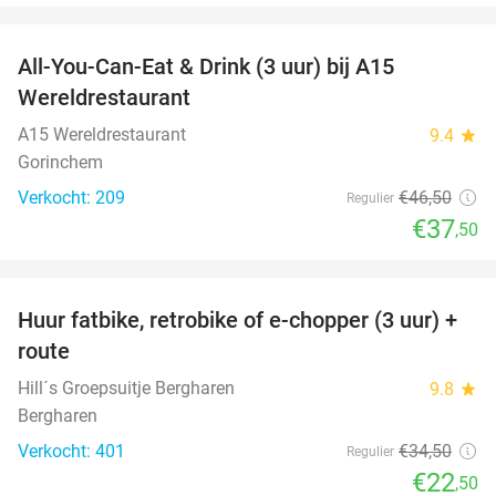
favorite_border
All-You-Can-Eat & Drink (3 uur) bij A15
19%
Wereldrestaurant
A15 Wereldrestaurant
9.4
star
Gorinchem
Verkocht: 209
€46
,50
Regulier
€37
,50
favorite_border
Huur fatbike, retrobike of e-chopper (3 uur) +
35%
route
Hill´s Groepsuitje Bergharen
9.8
star
Bergharen
Verkocht: 401
€34
,50
Regulier
€22
,50