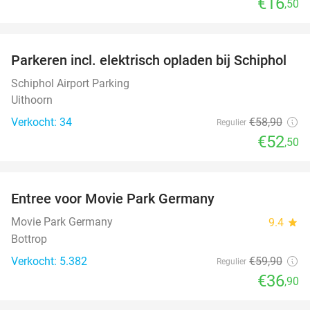
€16
,50
favorite_border
Parkeren incl. elektrisch opladen bij Schiphol
11%
Schiphol Airport Parking
Uithoorn
Verkocht: 34
€58
,90
Regulier
€52
,50
favorite_border
Entree voor Movie Park Germany
38%
Movie Park Germany
9.4
star
Bottrop
Verkocht: 5.382
€59
,90
Regulier
€36
,90