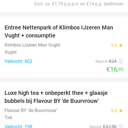
Excl. ca. €1,79 p.p.p.n. en €14 p.p. bedlinnen
favorite_border
Entree Nettenpark of Klimbos IJzeren Man
29%
Vught + consumptie
Klimbos IJzeren Man Vught
9.6
star
Vught
Verkocht: 602
€24
Regulier
€16
,95
favorite_border
Luxe high tea + onbeperkt thee + glaasje
40%
bubbels bij Flavour BY 'de Buurvrouw'
Flavour BY 'de Buurvrouw'
9.6
star
Tiel
Verkocht: 198
€37
,50
Regulier