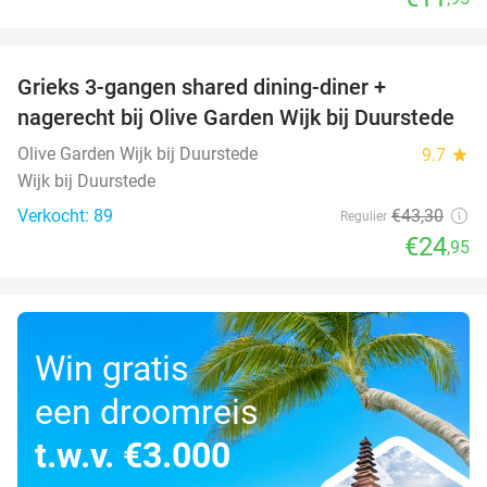
favorite_border
Grieks 3-gangen shared dining-diner +
42%
nagerecht bij Olive Garden Wijk bij Duurstede
Olive Garden Wijk bij Duurstede
9.7
star
Wijk bij Duurstede
Verkocht: 89
€43
,30
Regulier
€24
,95
Win gratis
een droomreis
t.w.v. €3.000