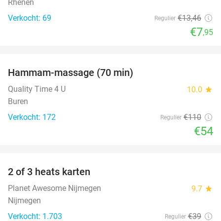
Rhenen
Verkocht: 69
€13
,46
Regulier
€7
,95
favorite_border
Hammam-massage (70 min)
51%
Quality Time 4 U
10.0
star
Buren
Verkocht: 172
€110
Regulier
€54
favorite_border
2 of 3 heats karten
29%
Planet Awesome Nijmegen
9.7
star
Nijmegen
Verkocht: 1.703
€39
Regulier