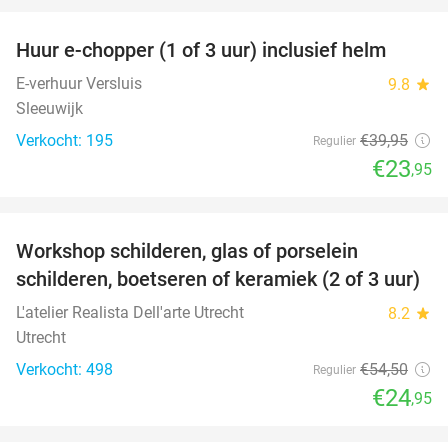
Huur e-chopper (1 of 3 uur) inclusief helm
40%
E-verhuur Versluis
9.8
star
Sleeuwijk
Verkocht: 195
€39
,95
Regulier
€23
,95
favorite_border
Workshop schilderen, glas of porselein
54%
schilderen, boetseren of keramiek (2 of 3 uur)
L'atelier Realista Dell'arte Utrecht
8.2
star
Utrecht
Verkocht: 498
€54
,50
Regulier
€24
,95
favorite_border