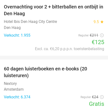
Overnachting voor 2 + bitterballen en ontbijt in
41%
Den Haag
Hotel Ibis Den Haag City Centre
9.5
star
Den Haag
Verkocht: 1.955
€211
Regulier
€125
Excl. ca. €6,20 p.p.p.n. toeristenbelasting
favorite_border
100%
60 dagen luisterboeken en e-books (20
luisteruren)
Nextory
Amsterdam
Verkocht: 6.374
€24
Regulier
Gratis