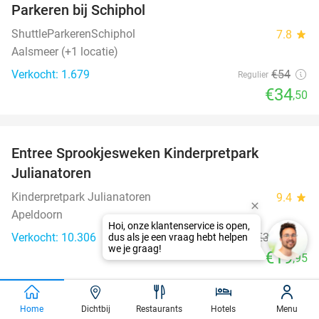
Parkeren bij Schiphol
36%
ShuttleParkerenSchiphol
7.8
star
Aalsmeer (+1 locatie)
Verkocht: 1.679
€54
Regulier
€34
,50
favorite_border
Entree Sprookjesweken Kinderpretpark
39%
Julianatoren
Kinderpretpark Julianatoren
9.4
star
Apeldoorn
Verkocht: 10.306
€32
,50
Regulier
€19
,95
favorite_border
Home
Dichtbij
Restaurants
Hotels
Menu
3-gangen keuzediner bij Namastey India