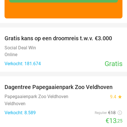
favorite_border
Gratis kans op een droomreis t.w.v. €3.000
Social Deal Win
Online
Gratis
Verkocht: 181.674
favorite_border
Dagentree Papegaaienpark Zoo Veldhoven
26%
Papegaaienpark Zoo Veldhoven
9.4
star
Veldhoven
Verkocht: 8.589
€18
Regulier
€13
,25