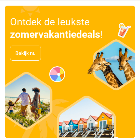
Ontdek de leukste
zomervakantiedeals
!
Bekijk nu