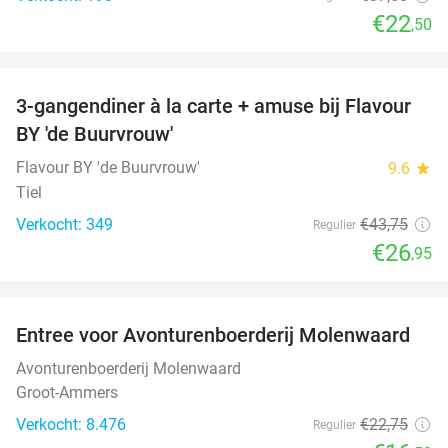
€22
,50
favorite_border
3-gangendiner à la carte + amuse bij Flavour
38%
BY 'de Buurvrouw'
Flavour BY 'de Buurvrouw'
9.6
star
Tiel
Verkocht: 349
€43
,75
Regulier
€26
,95
favorite_border
Entree voor Avonturenboerderij Molenwaard
27%
Avonturenboerderij Molenwaard
Groot-Ammers
Verkocht: 8.476
€22
,75
Regulier