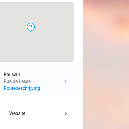
food
Paliseul
Rue de Lesse 1
Routebeschrijving
keyboard_arrow_right
Website