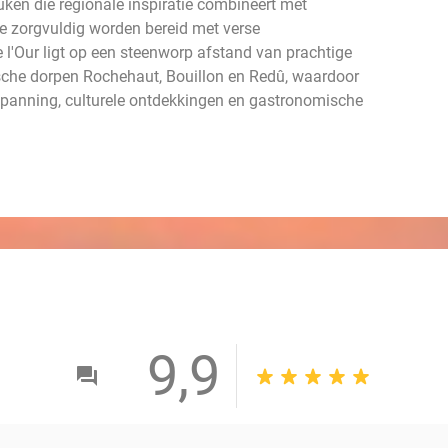
euken die regionale inspiratie combineert met
ie zorgvuldig worden bereid met verse
 l'Our ligt op een steenworp afstand van prachtige
ische dorpen Rochehaut, Bouillon en Redû, waardoor
tspanning, culturele ontdekkingen en gastronomische
9,9