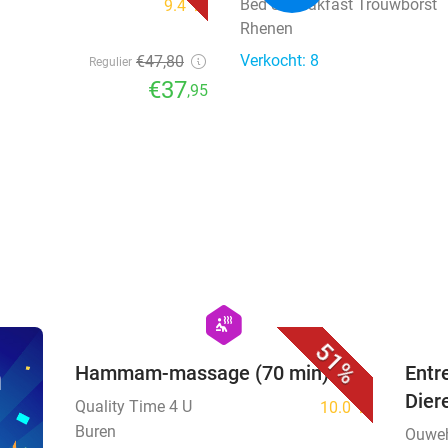
Bed & Breakfast Trouwborst
9.4
star
Rhenen
Verkocht: 8
€47
,80
Regulier
€37
,95
favorite_border
hexagon
wellness
51%
n
Hammam-massage (70 min)
Entr
Dier
Quality Time 4 U
10.0
star
Buren
Ouweh