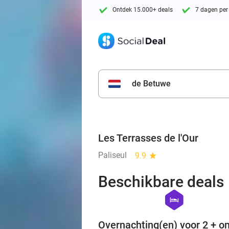
Ontdek 15.000+ deals
7 dagen per
de Betuwe
Les Terrasses de l'Our
Paliseul
9.9
star
Beschikbare deals
hexagon
hotel
Overnachting(en) voor 2 + on