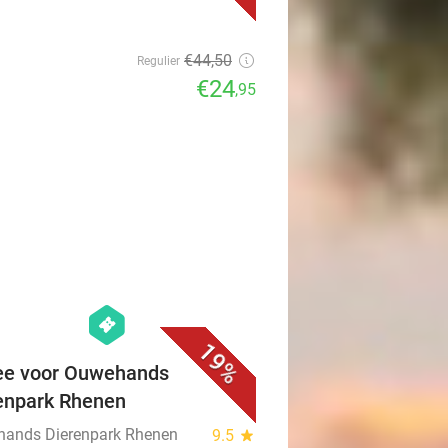
€44
,50
Regulier
€24
,95
favorite_border
hexagon
events
19%
ee voor Ouwehands
enpark Rhenen
ands Dierenpark Rhenen
9.5
star