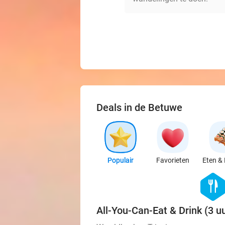
Deals in de Betuwe
Populair
Favorieten
Eten & 
hexago
food
All-You-Can-Eat & Drink (3 uu