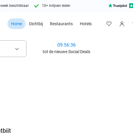
 week beschikbaar
10+ miljoen leden
Home
Dichtbij
Restaurants
Hotels
09:56:34
keyboard_arrow_down
tot de nieuwe Social Deals
favorite_border
tbijt