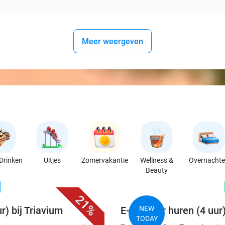
Meer weergeven
Drinken
Uitjes
Zomervakantie
Wellness &
Overnacht
Beauty
favorite_border
n
21%
r) bij Triavium
E-chopper huren (4 uur
NEW
TODAY