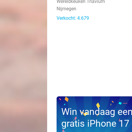
Wereldkeuken Triavium
Nijmegen
Verkocht: 4.679
Win vandaag ee
gratis iPhone 17