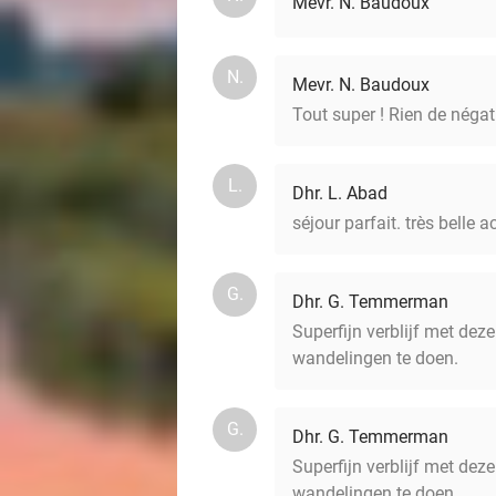
Mevr. N. Baudoux
N.
Mevr. N. Baudoux
Tout super ! Rien de négati
L.
Dhr. L. Abad
séjour parfait. très belle a
G.
Dhr. G. Temmerman
Superfijn verblijf met deze
wandelingen te doen.
G.
Dhr. G. Temmerman
Superfijn verblijf met deze
wandelingen te doen.