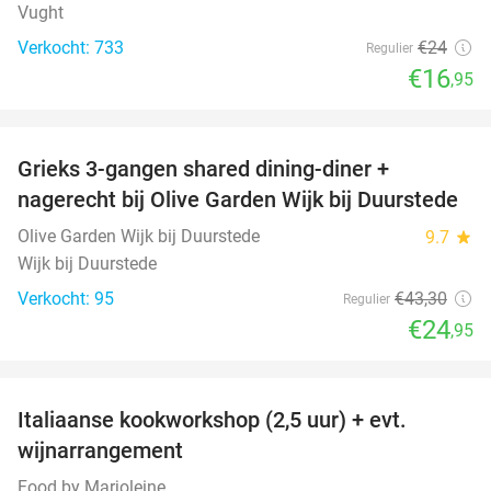
Vught
Verkocht: 733
€24
Regulier
€16
,95
favorite_border
Grieks 3-gangen shared dining-diner +
42%
nagerecht bij Olive Garden Wijk bij Duurstede
Olive Garden Wijk bij Duurstede
9.7
star
Wijk bij Duurstede
Verkocht: 95
€43
,30
Regulier
€24
,95
favorite_border
Italiaanse kookworkshop (2,5 uur) + evt.
60%
wijnarrangement
Food by Marjoleine