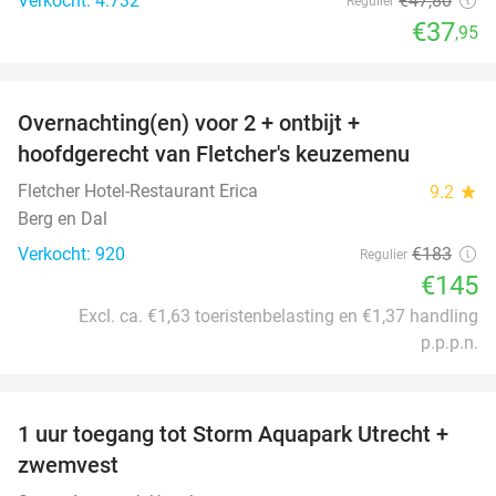
Verkocht: 4.732
€47
,80
Regulier
€37
,95
favorite_border
Overnachting(en) voor 2 + ontbijt +
21%
hoofdgerecht van Fletcher's keuzemenu
Fletcher Hotel-Restaurant Erica
9.2
star
Berg en Dal
Verkocht: 920
€183
Regulier
€145
Excl. ca. €1,63 toeristenbelasting en €1,37 handling
p.p.p.n.
favorite_border
1 uur toegang tot Storm Aquapark Utrecht +
31%
zwemvest