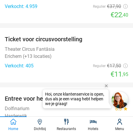
Verkocht: 4.959
€37
,90
Regulier
€22
,40
favorite_border
Ticket voor circusvoorstelling
32%
Theater Circus Fantâsia
Erichem (+13 locaties)
Verkocht: 405
€17
,50
Regulier
€11
,95
favorite_border
Entree voor het Dolfinarium
36%
Dolfinarium
8.5
star
Harderwijk
Verkocht: 20.906
€29
Regulier
Home
Dichtbij
Restaurants
Hotels
Menu