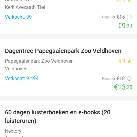
Kerk Avezaath Tiel
Verkocht: 99
€15
Regulier
€9
,90
favorite_border
Dagentree Papegaaienpark Zoo Veldhoven
26%
Papegaaienpark Zoo Veldhoven
9.4
star
Veldhoven
Verkocht: 9.494
€18
Regulier
€13
,25
favorite_border
100%
60 dagen luisterboeken en e-books (20
luisteruren)
Nextory