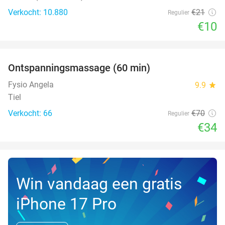
Verkocht: 10.880
€21
Regulier
€10
favorite_border
Ontspanningsmassage (60 min)
51%
Fysio Angela
9.9
star
Tiel
Verkocht: 66
€70
Regulier
€34
Win vandaag een gratis
iPhone 17 Pro