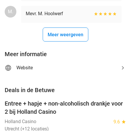
M.
Mevr. M. Hoolwerf
Meer weergeven
Meer informatie
Website
favorite_border
Deals in de Betuwe
Entree + hapje + non-alcoholisch drankje voor
52%
2 bij Holland Casino
Holland Casino
9.6
star
Utrecht (+12 locaties)