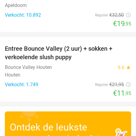
Apeldoorn
Verkocht: 10.892
€32
,50
Regulier
€19
,95
favorite_border
Entree Bounce Valley (2 uur) + sokken +
46%
verkoelende slush puppy
Bounce Valley Houten
9.6
star
Houten
Verkocht: 1.749
€21
,95
Regulier
€11
,95
Ontdek de leukste