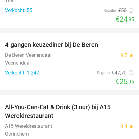
Tiel
Verkocht: 55
€50
Regulier
€24
,95
favorite_border
4-gangen keuzediner bij De Beren
46%
De Beren Veenendaal
9.7
star
Veenendaal
Verkocht: 1.247
€47
,70
Regulier
€25
,95
favorite_border
All-You-Can-Eat & Drink (3 uur) bij A15
19%
Wereldrestaurant
A15 Wereldrestaurant
9.4
star
Gorinchem