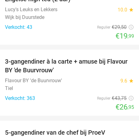
32%
Lucy's Leuks en Lekkers
10.0
star
Wijk bij Duurstede
Verkocht: 43
€29
,50
Regulier
€19
,99
favorite_border
3-gangendiner à la carte + amuse bij Flavour
38%
BY 'de Buurvrouw'
Flavour BY 'de Buurvrouw'
9.6
star
Tiel
Verkocht: 363
€43
,75
Regulier
€26
,95
favorite_border
5-gangendiner van de chef bij ProeV
31%