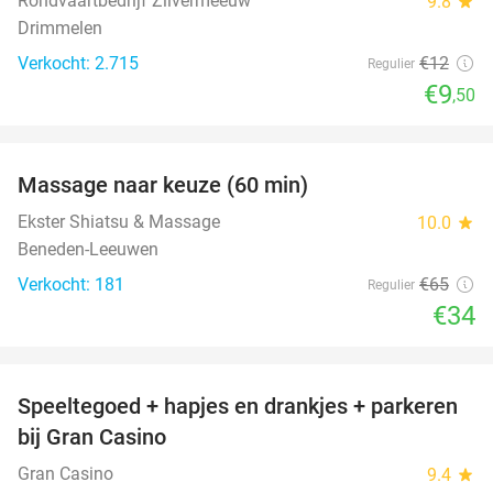
Rondvaartbedrijf Zilvermeeuw
9.8
star
Drimmelen
Verkocht: 2.715
€12
Regulier
€9
,50
favorite_border
Massage naar keuze (60 min)
48%
Ekster Shiatsu & Massage
10.0
star
Beneden-Leeuwen
Verkocht: 181
€65
Regulier
€34
favorite_border
Speeltegoed + hapjes en drankjes + parkeren
50%
bij Gran Casino
Gran Casino
9.4
star