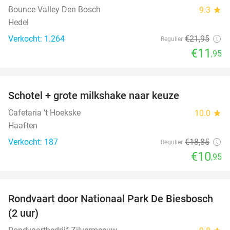
Bounce Valley Den Bosch
9.3
star
Hedel
Verkocht: 1.264
€21
,95
Regulier
€11
,95
favorite_border
Schotel + grote milkshake naar keuze
42%
Cafetaria 't Hoekske
10.0
star
Haaften
Verkocht: 187
€18
,85
Regulier
€10
,95
favorite_border
Rondvaart door Nationaal Park De Biesbosch
21%
(2 uur)