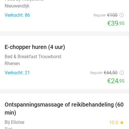
Nieuwendijk
Verkocht: 86
€100
Regulier
€39
,95
favorite_border
E-chopper huren (4 uur)
44%
Bed & Breakfast Trouwborst
Rhenen
Verkocht: 21
€44
,50
Regulier
€24
,95
favorite_border
Ontspanningsmassage of reikibehandeling (60
50%
min)
Bij Elloïse
10.0
star