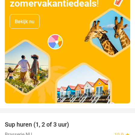
zomervakantiedeals
!
Bekijk nu
favorite_border
Sup huren (1, 2 of 3 uur)
34%
Brasserie NU
10.0
star