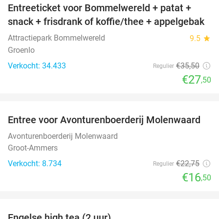
Entreeticket voor Bommelwereld + patat +
23%
snack + frisdrank of koffie/thee + appelgebak
Attractiepark Bommelwereld
9.5
star
Groenlo
Verkocht: 34.433
€35
,50
Regulier
€27
,50
favorite_border
Entree voor Avonturenboerderij Molenwaard
27%
Avonturenboerderij Molenwaard
Groot-Ammers
Verkocht: 8.734
€22
,75
Regulier
€16
,50
favorite_border
Engelse high tea (2 uur)