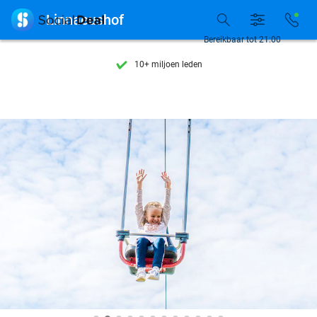
Ontdek 15.000+ deals

Linnaeushof
7 dagen per week beschikbaar
Bereikbaar tot 21:00
10+ miljoen leden
9,4
op basis van
206.138 reviews
Ontdek 15.000+ deals
7 dagen per week beschikbaar
10+ miljoen leden