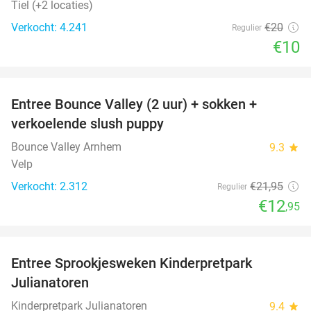
Tiel (+2 locaties)
Verkocht: 4.241
€20
Regulier
€10
favorite_border
Entree Bounce Valley (2 uur) + sokken +
41%
verkoelende slush puppy
Bounce Valley Arnhem
9.3
star
Velp
Verkocht: 2.312
€21
,95
Regulier
€12
,95
favorite_border
Entree Sprookjesweken Kinderpretpark
39%
Julianatoren
Kinderpretpark Julianatoren
9.4
star