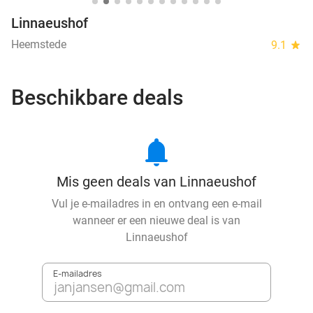
Linnaeushof
Heemstede
9.1
star
Beschikbare deals
notifications
Mis geen deals van Linnaeushof
Vul je e-mailadres in en ontvang een e-mail
wanneer er een nieuwe deal is van
Linnaeushof
E-mailadres