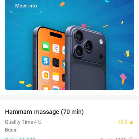
Meer info
favorite_border
Hammam-massage (70 min)
51%
SOLD
OUT
Quality Time 4 U
10.0
star
Buren