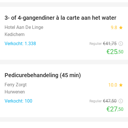
favorite_border
3- of 4-gangendiner à la carte aan het water
39%
Hotel Aan De Linge
9.8
star
Kedichem
Verkocht: 1.338
€41
,75
Regulier
€25
,50
favorite_border
Pedicurebehandeling (45 min)
42%
SOLD
OUT
Ferry Zorgt
10.0
star
Hurwenen
Verkocht: 100
€47
,50
Regulier
€27
,50
favorite_border