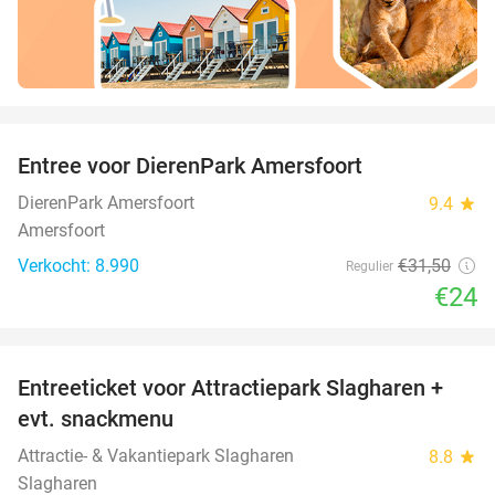
favorite_border
Entree voor DierenPark Amersfoort
24%
DierenPark Amersfoort
9.4
star
Amersfoort
Verkocht: 8.990
€31
,50
Regulier
€24
favorite_border
Entreeticket voor Attractiepark Slagharen +
41%
evt. snackmenu
Attractie- & Vakantiepark Slagharen
8.8
star
Slagharen