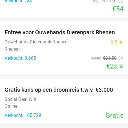
Verkocht: 180
€110
Regulier
€54
favorite_border
Entree voor Ouwehands Dierenpark Rhenen
19%
Ouwehands Dierenpark Rhenen
9.5
star
Rhenen
Verkocht: 3.665
€31
,50
Regulier
€25
,50
favorite_border
Gratis kans op een droomreis t.w.v. €3.000
Social Deal Win
Online
Gratis
Verkocht: 185.729