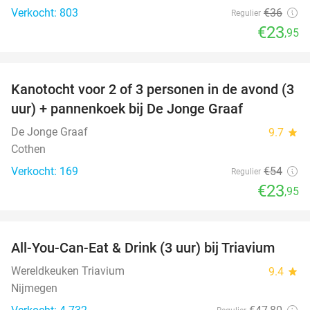
Verkocht: 803
€36
Regulier
€23
,95
favorite_border
Kanotocht voor 2 of 3 personen in de avond (3
56%
uur) + pannenkoek bij De Jonge Graaf
De Jonge Graaf
9.7
star
Cothen
Verkocht: 169
€54
Regulier
€23
,95
favorite_border
All-You-Can-Eat & Drink (3 uur) bij Triavium
21%
Wereldkeuken Triavium
9.4
star
Nijmegen