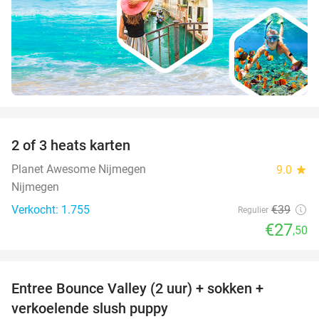
favorite_border
2 of 3 heats karten
29%
Planet Awesome Nijmegen
9.0
star
Nijmegen
Verkocht: 1.755
€39
Regulier
€27
,50
favorite_border
Entree Bounce Valley (2 uur) + sokken +
46%
verkoelende slush puppy