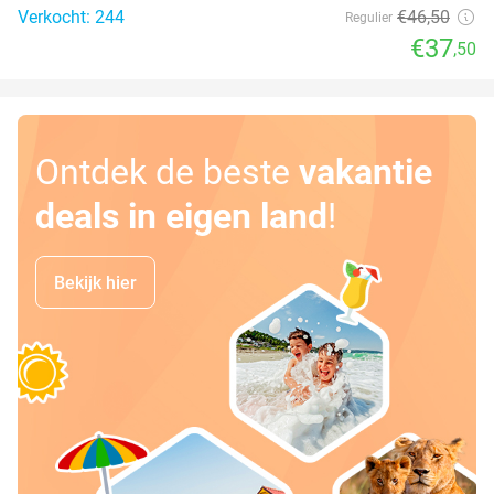
Verkocht: 244
€46
,50
Regulier
€37
,50
Ontdek de beste
vakantie
deals in eigen land
!
Bekijk hier