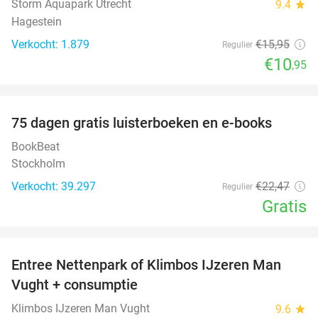
Storm Aquapark Utrecht
9.4
star
Hagestein
Verkocht: 1.879
€15
,95
Regulier
€10
,95
favorite_border
100%
75 dagen gratis luisterboeken en e-books
BookBeat
Stockholm
Verkocht: 39.297
€22
,47
Regulier
Gratis
favorite_border
Entree Nettenpark of Klimbos IJzeren Man
29%
Vught + consumptie
Klimbos IJzeren Man Vught
9.6
star