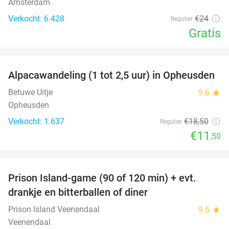
Amsterdam
Verkocht: 6.428
€24
Regulier
Gratis
favorite_border
Alpacawandeling (1 tot 2,5 uur) in Opheusden
38%
Betuwe Uitje
9.6
star
Opheusden
Verkocht: 1.637
€18
,50
Regulier
€11
,50
favorite_border
Prison Island-game (90 of 120 min) + evt.
33%
drankje en bitterballen of diner
Prison Island Veenendaal
9.5
star
Veenendaal