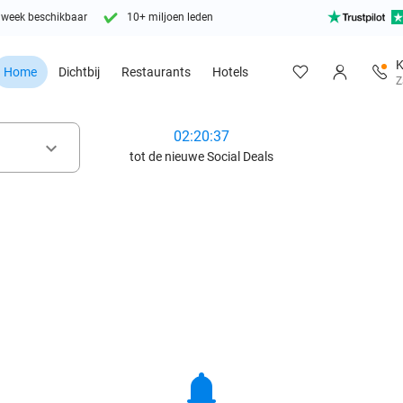
 week beschikbaar
10+ miljoen leden
K
Home
Dichtbij
Restaurants
Hotels
Z
02:20:35
keyboard_arrow_down
tot de nieuwe Social Deals
notifications