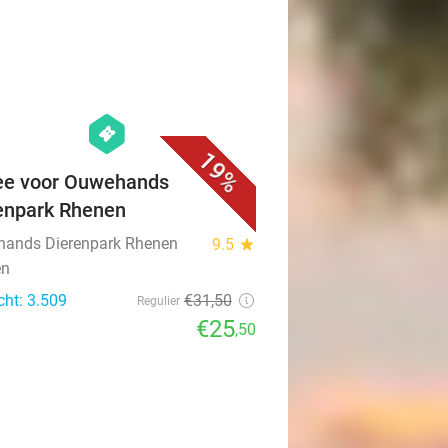
favorite_border
hexagon
events
19%
ee voor Ouwehands
enpark Rhenen
ands Dierenpark Rhenen
9.5
star
en
cht: 3.509
€31
,50
Regulier
€25
,50