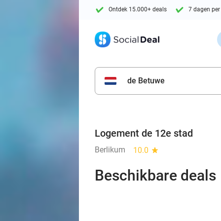
Ontdek 15.000+ deals
7 dagen per
de Betuwe
Logement de 12e stad
Berlikum
10.0
star
Beschikbare deals