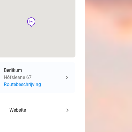
hotel
Berlikum
Hôfsleane 67
Routebeschrijving
keyboard_arrow_right
Website