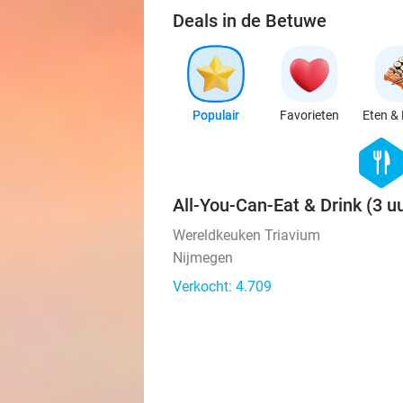
Deals in de Betuwe
Populair
Favorieten
Eten & 
hexago
food
All-You-Can-Eat & Drink (3 uu
Wereldkeuken Triavium
Nijmegen
Verkocht: 4.709