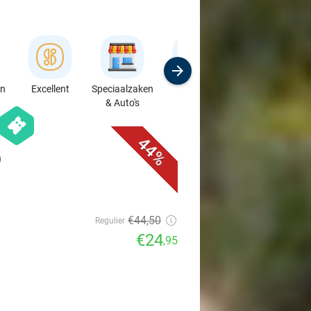
en
Excellent
Speciaalzaken
Sport
Cursussen &
& Auto's
Workshops
favorite_border
hexagon
events
44%
)
€44
,50
Regulier
€24
,95