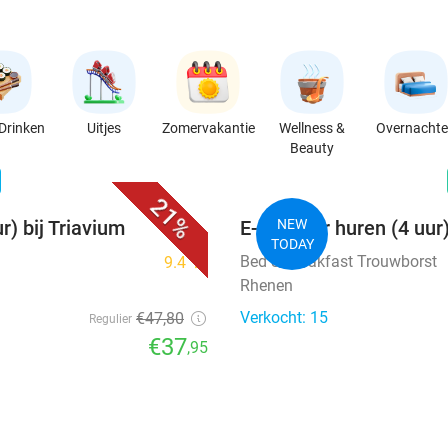
Drinken
Uitjes
Zomervakantie
Wellness &
Overnacht
Beauty
favorite_border
n
21%
r) bij Triavium
E-chopper huren (4 uur
NEW
TODAY
Bed & Breakfast Trouwborst
9.4
star
Rhenen
Verkocht: 15
€47
,80
Regulier
€37
,95