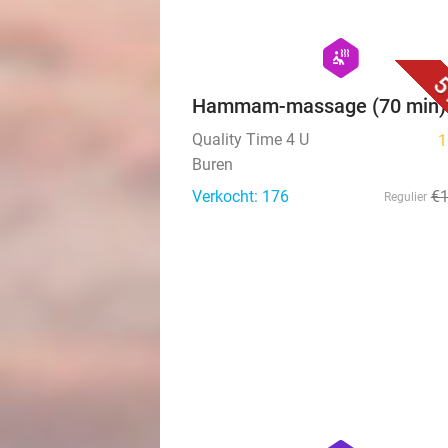
hexagon
wellness
5
Hammam-massage (70 min)
Quality Time 4 U
1
Buren
Verkocht: 176
€
Regulier