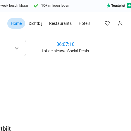
 week beschikbaar
10+ miljoen leden
Home
Dichtbij
Restaurants
Hotels
06:07:09
keyboard_arrow_down
tot de nieuwe Social Deals
favorite_border
tbijt