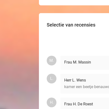
Selectie van recensies
M.
Frau M. Massin
L.
Herr L. Wens
kamer een beetje benauwd
H.
Frau H. De Roest