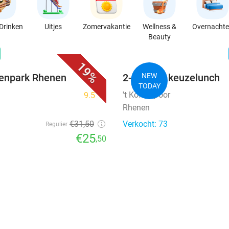
Drinken
Uitjes
Zomervakantie
Wellness &
Overnacht
Beauty
favorite_border
n
19%
renpark Rhenen
2-gangen keuzelunch
NEW
TODAY
't Koffiespoor
9.5
star
Rhenen
€31
,50
Verkocht: 73
Regulier
€25
,50