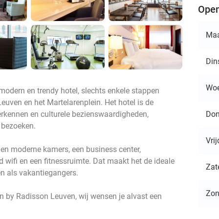
Open
Ma
Din
Wo
modern en trendy hotel, slechts enkele stappen
Leuven en het Martelarenplein. Het hotel is de
Don
verkennen en culturele bezienswaardigheden,
e bezoeken.
Vri
le en moderne kamers, een business center,
ed wifi en een fitnessruimte. Dat maakt het de ideale
Zat
en als vakantiegangers.
Zo
nn by Radisson Leuven, wij wensen je alvast een