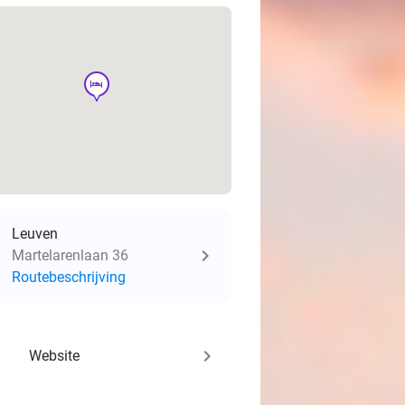
hotel
Leuven
Martelarenlaan 36
Routebeschrijving
keyboard_arrow_right
Website