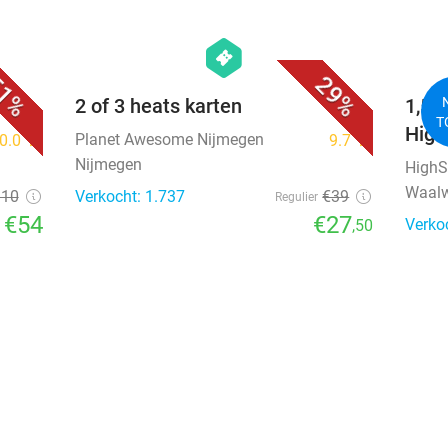
favorite_border
favorite_border
hexagon
events
1%
29%
2 of 3 heats karten
1,5 
T
High
Planet Awesome Nijmegen
0.0
star
9.7
star
Nijmegen
HighS
Waalw
110
Verkocht: 1.737
€39
Regulier
€54
€27
Verko
,50
favorite_border