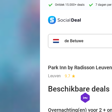
Ontdek 15.000+ deals
7 dagen per
de Betuwe
Park Inn by Radisson Leuven
Leuven
9.7
star
Beschikbare deals
hexagon
hotel
Overnachting(en) voor 2 + on