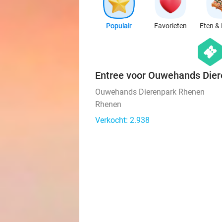
Populair
Favorieten
Eten & 
hexago
events
Entree voor Ouwehands Die
Ouwehands Dierenpark Rhenen
Rhenen
Verkocht: 2.938