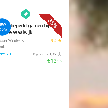
favorite_border
hexagon
events
33%
uur onbeperkt gamen bij
NEW
ODAY
Score Waalwijk
core Waalwijk
9.5
star
ijk
cht: 70
€20
,95
Regulier
€13
,95
favorite_border