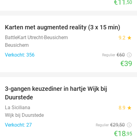
€11
,50
favorite_border
Karten met augmented reality (3 x 15 min)
35%
BattleKart Utrecht-Beusichem
9.2
star
Beusichem
Verkocht: 356
€60
Regulier
€39
favorite_border
3-gangen keuzediner in hartje Wijk bij
36%
Duurstede
La Siciliana
8.9
star
Wijk bij Duurstede
Verkocht: 27
€29
,50
Regulier
€18
,95