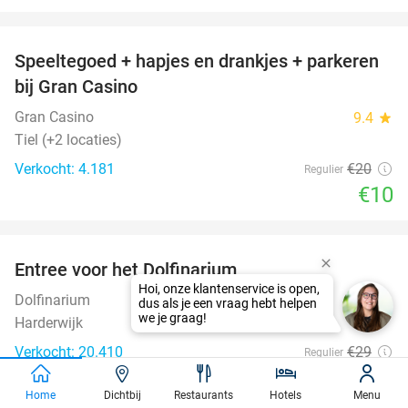
favorite_border
Speeltegoed + hapjes en drankjes + parkeren
50%
bij Gran Casino
Gran Casino
9.4
star
Tiel (+2 locaties)
Verkocht: 4.181
€20
Regulier
€10
favorite_border
Entree voor het Dolfinarium
36%
Hoi, onze klantenservice is open,
Dolfinarium
8.5
star
dus als je een vraag hebt helpen
we je graag!
Harderwijk
Verkocht: 20.410
€29
Regulier
€18
,50
Home
Dichtbij
Restaurants
Hotels
Menu
favorite_border