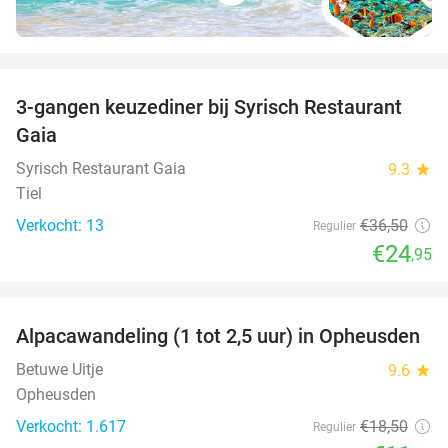
favorite_border
3-gangen keuzediner bij Syrisch Restaurant
32%
Gaia
Syrisch Restaurant Gaia
9.3
star
Tiel
Verkocht: 13
€36
,50
Regulier
€24
,95
favorite_border
Alpacawandeling (1 tot 2,5 uur) in Opheusden
38%
Betuwe Uitje
9.6
star
Opheusden
Verkocht: 1.617
€18
,50
Regulier