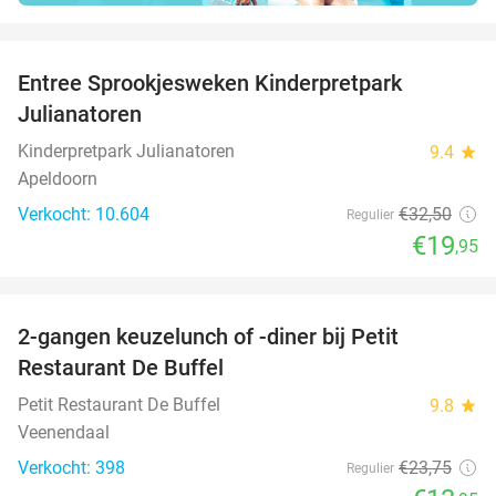
favorite_border
Entree Sprookjesweken Kinderpretpark
39%
Julianatoren
Kinderpretpark Julianatoren
9.4
star
Apeldoorn
Verkocht: 10.604
€32
,50
Regulier
€19
,95
favorite_border
2-gangen keuzelunch of -diner bij Petit
41%
Restaurant De Buffel
Petit Restaurant De Buffel
9.8
star
Veenendaal
Verkocht: 398
€23
,75
Regulier