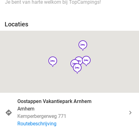
Je bent van harte welkom bij TopCampings!
Locaties
hotel
hotel
hotel
hotel
hotel
hotel
Oostappen Vakantiepark Arnhem
Arnhem
Kemperbergerweg 771
Routebeschrijving