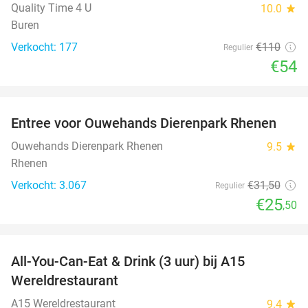
Quality Time 4 U
10.0
star
Buren
Verkocht: 177
€110
Regulier
€54
favorite_border
Entree voor Ouwehands Dierenpark Rhenen
19%
Ouwehands Dierenpark Rhenen
9.5
star
Rhenen
Verkocht: 3.067
€31
,50
Regulier
€25
,50
favorite_border
All-You-Can-Eat & Drink (3 uur) bij A15
19%
Wereldrestaurant
A15 Wereldrestaurant
9.4
star