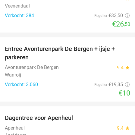
Veenendaal
Verkocht: 384
€33
,50
Regulier
€26
,50
favorite_border
Entree Avonturenpark De Bergen + ijsje +
48%
parkeren
Avonturenpark De Bergen
9.4
star
Wanroij
Verkocht: 3.060
€19
,35
Regulier
€10
favorite_border
Dagentree voor Apenheul
36%
Apenheul
9.4
star