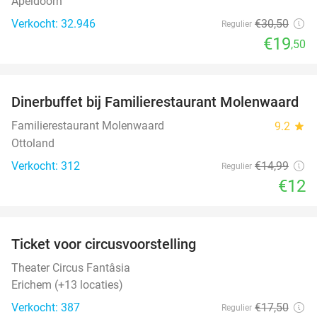
Apeldoorn
Verkocht: 32.946
€30
,50
Regulier
€19
,50
favorite_border
Dinerbuffet bij Familierestaurant Molenwaard
20%
Familierestaurant Molenwaard
9.2
star
Ottoland
Verkocht: 312
€14
,99
Regulier
€12
favorite_border
Ticket voor circusvoorstelling
32%
Theater Circus Fantâsia
Erichem (+13 locaties)
Verkocht: 387
€17
,50
Regulier