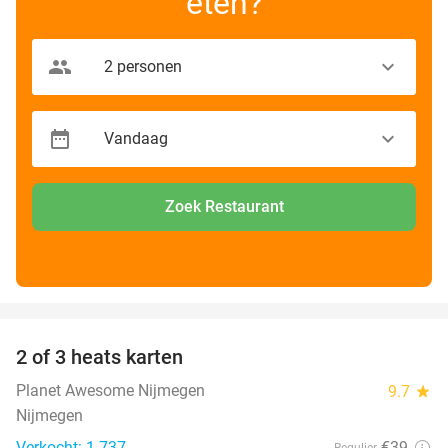
eten?
Zoek Restaurant
favorite_border
2 of 3 heats karten
29%
Planet Awesome Nijmegen
9.7
star
Nijmegen
Verkocht: 1.737
€39
Regulier