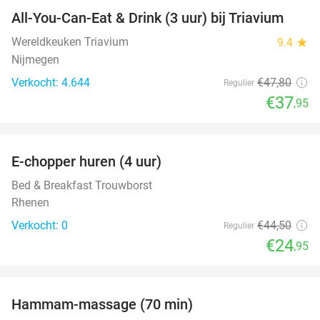
All-You-Can-Eat & Drink (3 uur) bij Triavium
21%
Wereldkeuken Triavium
9.4
star
Nijmegen
Verkocht: 4.644
€47
,80
Regulier
€37
,95
favorite_border
E-chopper huren (4 uur)
44%
NEW
TODAY
Bed & Breakfast Trouwborst
Rhenen
Verkocht: 0
€44
,50
Regulier
€24
,95
favorite_border
Hammam-massage (70 min)
51%