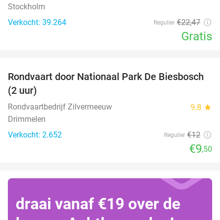
Stockholm
Verkocht: 39.264
€22
,47
Regulier
Gratis
favorite_border
Rondvaart door Nationaal Park De Biesbosch
21%
(2 uur)
Rondvaartbedrijf Zilvermeeuw
9.8
star
Drimmelen
Verkocht: 2.652
€12
Regulier
€9
,50
draai vanaf €19 over de