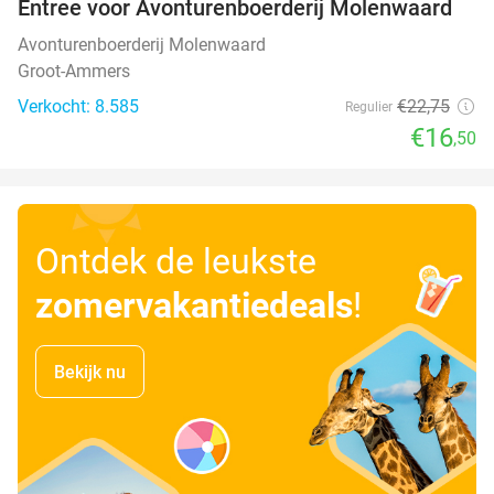
Entree voor Avonturenboerderij Molenwaard
27%
Avonturenboerderij Molenwaard
Groot-Ammers
Verkocht: 8.585
€22
,75
Regulier
€16
,50
Ontdek de leukste
zomervakantiedeals
!
Bekijk nu