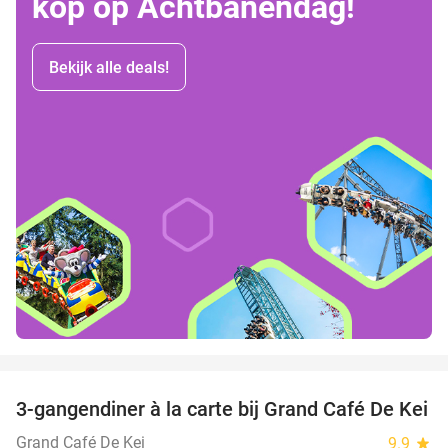
kop op Achtbanendag!
Bekijk alle deals!
favorite_border
3-gangendiner à la carte bij Grand Café De Kei
21%
Grand Café De Kei
9.9
star