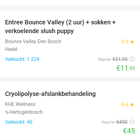
favorite_border
Entree Bounce Valley (2 uur) + sokken +
46%
verkoelende slush puppy
Bounce Valley Den Bosch
9.3
star
Hedel
Verkocht: 1.224
€21
,95
Regulier
€11
,95
favorite_border
Cryolipolyse-afslankbehandeling
90%
KHE Wellness
8.6
star
's-Hertogenbosch
Verkocht: 46
€450
Regulier
€45