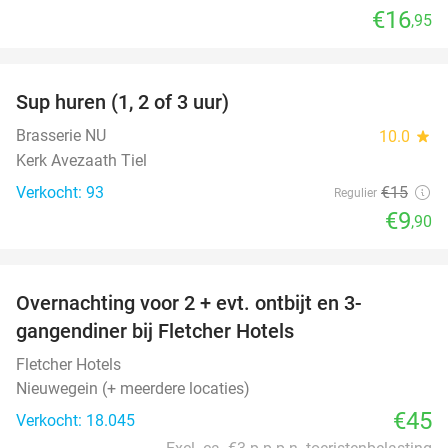
€16
,95
favorite_border
Sup huren (1, 2 of 3 uur)
34%
Brasserie NU
10.0
star
Kerk Avezaath Tiel
Verkocht: 93
€15
Regulier
€9
,90
favorite_border
Overnachting voor 2 + evt. ontbijt en 3-
gangendiner bij Fletcher Hotels
Fletcher Hotels
Nieuwegein (+ meerdere locaties)
€45
Verkocht: 18.045