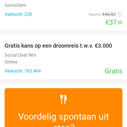
Gorinchem
Verkocht: 230
€46
,50
Regulier
€37
,50
favorite_border
Gratis kans op een droomreis t.w.v. €3.000
Social Deal Win
Online
Gratis
Verkocht: 183.464
Voordelig spontaan uit