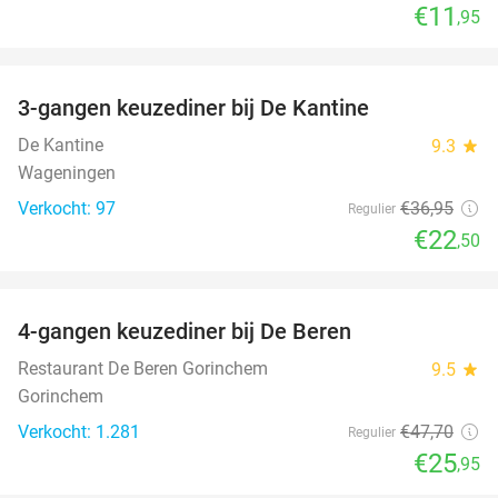
€11
,95
favorite_border
3-gangen keuzediner bij De Kantine
39%
De Kantine
9.3
star
Wageningen
Verkocht: 97
€36
,95
Regulier
€22
,50
favorite_border
4-gangen keuzediner bij De Beren
46%
Restaurant De Beren Gorinchem
9.5
star
Gorinchem
Verkocht: 1.281
€47
,70
Regulier
€25
,95