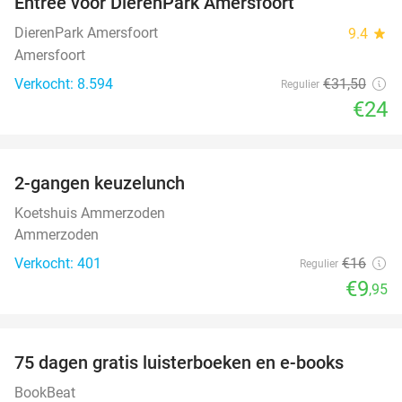
Entree voor DierenPark Amersfoort
24%
DierenPark Amersfoort
9.4
star
Amersfoort
Verkocht: 8.594
€31
,50
Regulier
€24
favorite_border
2-gangen keuzelunch
38%
Koetshuis Ammerzoden
Ammerzoden
Verkocht: 401
€16
Regulier
€9
,95
favorite_border
100%
75 dagen gratis luisterboeken en e-books
BookBeat