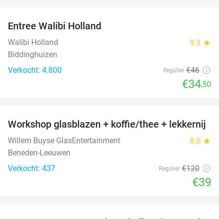
favorite_border
Entree Walibi Holland
25%
Walibi Holland
9.3
star
Biddinghuizen
Verkocht: 4.800
€46
Regulier
€34
,50
favorite_border
Workshop glasblazen + koffie/thee + lekkernij
68%
Willem Buyse GlasEntertainment
8.0
star
Beneden-Leeuwen
Verkocht: 437
€120
Regulier
€39
favorite_border