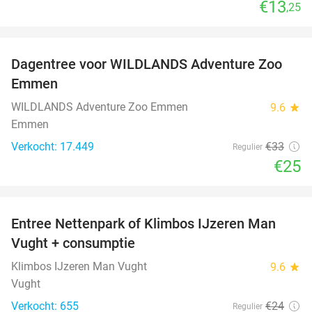
€13
,25
favorite_border
Dagentree voor WILDLANDS Adventure Zoo
24%
Emmen
WILDLANDS Adventure Zoo Emmen
9.6
star
Emmen
Verkocht: 17.449
€33
Regulier
€25
favorite_border
Entree Nettenpark of Klimbos IJzeren Man
29%
Vught + consumptie
Klimbos IJzeren Man Vught
9.6
star
Vught
Verkocht: 655
€24
Regulier