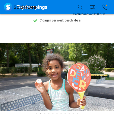
Ontdek 15.000+ deals

TopCampings
7 dagen per week beschikbaar
Bereikbaar vanaf 07:00
10+ miljoen leden
9,4
op basis van
205.975 reviews
Ontdek 15.000+ deals
7 dagen per week beschikbaar
10+ miljoen leden