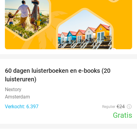
favorite_border
100%
60 dagen luisterboeken en e-books (20
luisteruren)
Nextory
Amsterdam
Verkocht: 6.397
€24
Regulier
Gratis
favorite_border