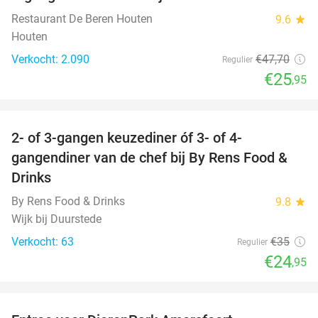
46%
Restaurant De Beren Houten
9.6
star
Houten
Verkocht: 2.090
€47
,70
Regulier
€25
,95
favorite_border
2- of 3-gangen keuzediner óf 3- of 4-
29%
gangendiner van de chef bij By Rens Food &
Drinks
By Rens Food & Drinks
9.8
star
Wijk bij Duurstede
Verkocht: 63
€35
Regulier
€24
,95
favorite_border