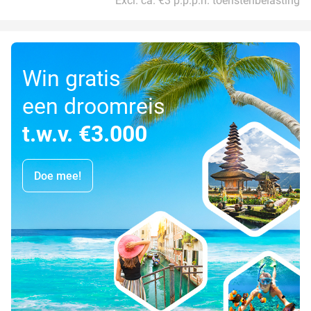
Excl. ca. €3 p.p.p.n. toeristenbelasting
Win gratis
een droomreis
t.w.v. €3.000
Doe mee!