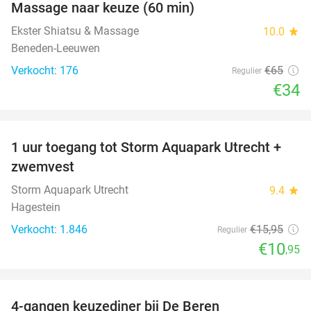
Massage naar keuze (60 min)
48%
Ekster Shiatsu & Massage
10.0
star
Beneden-Leeuwen
Verkocht: 176
€65
Regulier
€34
favorite_border
1 uur toegang tot Storm Aquapark Utrecht +
31%
zwemvest
Storm Aquapark Utrecht
9.4
star
Hagestein
Verkocht: 1.846
€15
,95
Regulier
€10
,95
favorite_border
4-gangen keuzediner bij De Beren