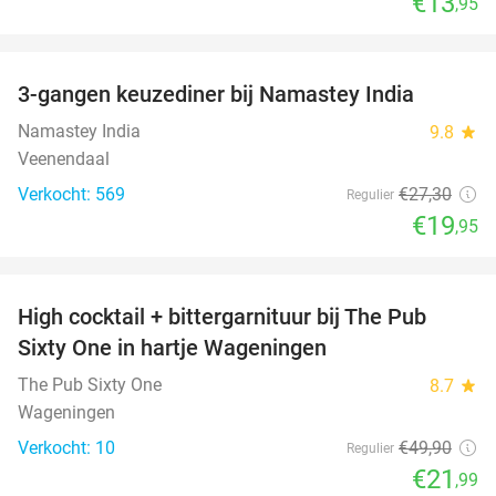
€13
,95
favorite_border
3-gangen keuzediner bij Namastey India
27%
Namastey India
9.8
star
Veenendaal
Verkocht: 569
€27
,30
Regulier
€19
,95
favorite_border
High cocktail + bittergarnituur bij The Pub
56%
Sixty One in hartje Wageningen
The Pub Sixty One
8.7
star
Wageningen
Verkocht: 10
€49
,90
Regulier
€21
,99