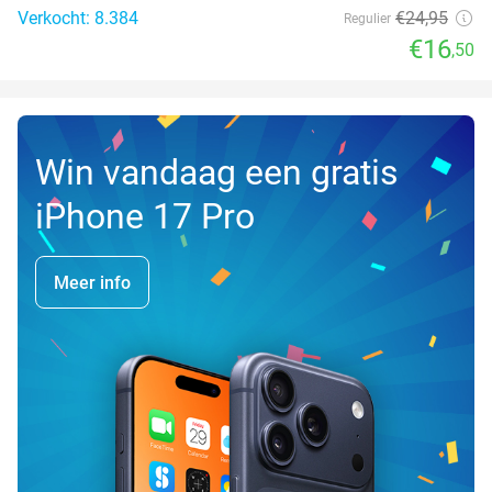
Verkocht: 8.384
€24
,95
Regulier
€16
,50
Win vandaag een gratis
iPhone 17 Pro
Meer info