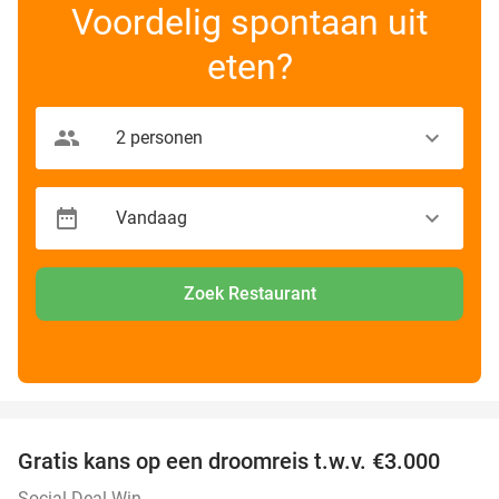
Voordelig spontaan uit
eten?
Zoek Restaurant
favorite_border
Gratis kans op een droomreis t.w.v. €3.000
Social Deal Win