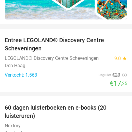
favorite_border
Entree LEGOLAND® Discovery Centre
25%
Scheveningen
LEGOLAND® Discovery Centre Scheveningen
9.0
star
Den Haag
Verkocht: 1.563
€23
Regulier
€17
,25
favorite_border
100%
60 dagen luisterboeken en e-books (20
luisteruren)
Nextory