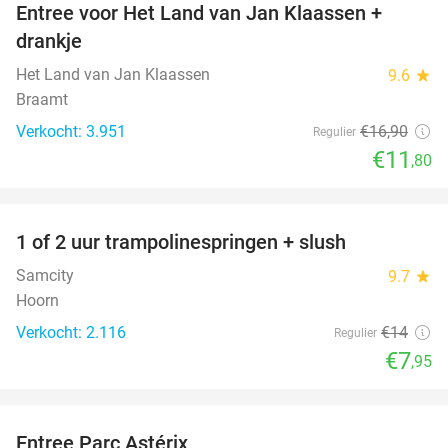
Entree voor Het Land van Jan Klaassen +
30%
drankje
Het Land van Jan Klaassen
9.6
star
Braamt
Verkocht: 3.951
€16
,90
Regulier
€11
,80
favorite_border
1 of 2 uur trampolinespringen + slush
43%
Samcity
9.7
star
Hoorn
Verkocht: 2.116
€14
Regulier
€7
,95
favorite_border
Entree Parc Astérix