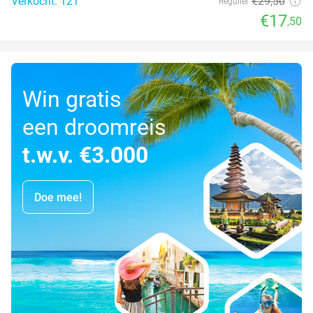
Verkocht: 121
€29
,50
Regulier
€17
,50
Win gratis
een droomreis
t.w.v. €3.000
Doe mee!