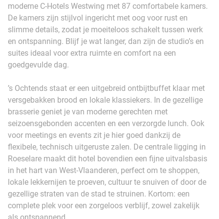
moderne C-Hotels Westwing met 87 comfortabele kamers.
De kamers zijn stijlvol ingericht met oog voor rust en
slimme details, zodat je moeiteloos schakelt tussen werk
en ontspanning. Blijf je wat langer, dan zijn de studio’s en
suites ideaal voor extra ruimte en comfort na een
goedgevulde dag.
’s Ochtends staat er een uitgebreid ontbijtbuffet klaar met
versgebakken brood en lokale klassiekers. In de gezellige
brasserie geniet je van moderne gerechten met
seizoensgebonden accenten en een verzorgde lunch. Ook
voor meetings en events zit je hier goed dankzij de
flexibele, technisch uitgeruste zalen. De centrale ligging in
Roeselare maakt dit hotel bovendien een fijne uitvalsbasis
in het hart van West-Vlaanderen, perfect om te shoppen,
lokale lekkernijen te proeven, cultuur te snuiven of door de
gezellige straten van de stad te struinen. Kortom: een
complete plek voor een zorgeloos verblijf, zowel zakelijk
als ontspannend.