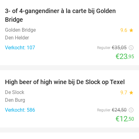
3- of 4-gangendiner à la carte bij Golden
32%
Bridge
Golden Bridge
9.6
star
Den Helder
Verkocht: 107
€35
,05
Regulier
€23
,95
favorite_border
High beer of high wine bij De Slock op Texel
49%
De Slock
9.7
star
Den Burg
Verkocht: 586
€24
,50
Regulier
€12
,50
favorite_border