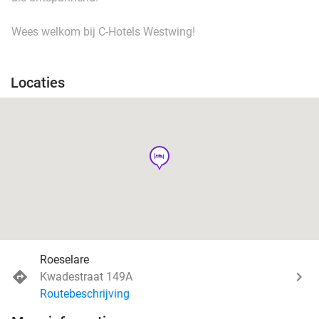
Wees welkom bij C-Hotels Westwing!
Locaties
hotel
Roeselare
Kwadestraat 149A
Routebeschrijving