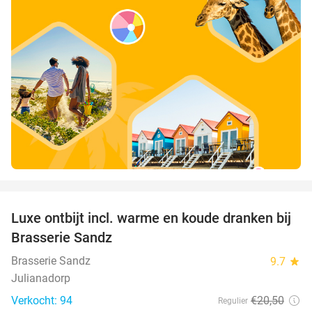
favorite_border
Luxe ontbijt incl. warme en koude dranken bij
39%
Brasserie Sandz
Brasserie Sandz
9.7
star
Julianadorp
Verkocht: 94
€20
,50
Regulier