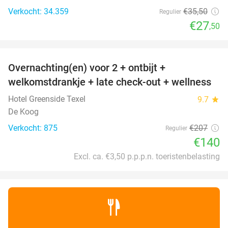
Verkocht: 34.359
€35
,50
Regulier
€27
,50
favorite_border
Overnachting(en) voor 2 + ontbijt +
32%
welkomstdrankje + late check-out + wellness
Hotel Greenside Texel
9.7
star
De Koog
Verkocht: 875
€207
Regulier
€140
Excl. ca. €3,50 p.p.p.n. toeristenbelasting