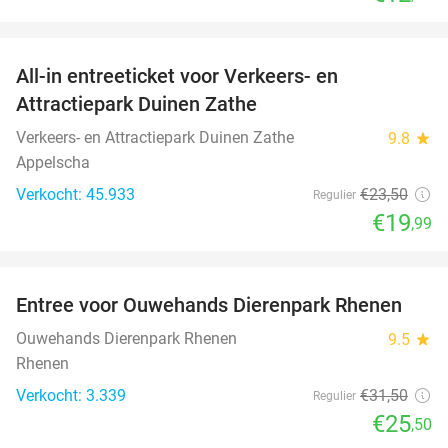
favorite_border
All-in entreeticket voor Verkeers- en
15%
Attractiepark Duinen Zathe
Verkeers- en Attractiepark Duinen Zathe
9.8
star
Appelscha
Verkocht: 45.933
€23
,50
Regulier
€19
,99
favorite_border
Entree voor Ouwehands Dierenpark Rhenen
19%
Ouwehands Dierenpark Rhenen
9.5
star
Rhenen
Verkocht: 3.339
€31
,50
Regulier
€25
,50