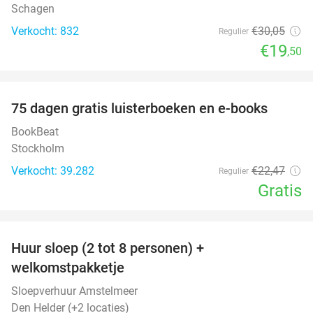
Schagen
Verkocht: 832
€30
,05
Regulier
€19
,50
favorite_border
100%
75 dagen gratis luisterboeken en e-books
BookBeat
Stockholm
Verkocht: 39.282
€22
,47
Regulier
Gratis
favorite_border
Huur sloep (2 tot 8 personen) +
18%
welkomstpakketje
Sloepverhuur Amstelmeer
Den Helder (+2 locaties)