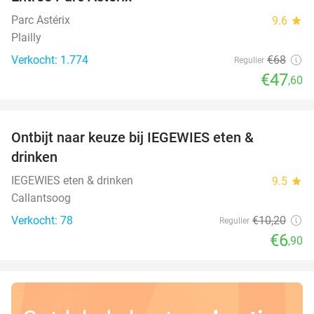
30%
Parc Astérix
9.6
star
Plailly
Verkocht: 1.774
€68
Regulier
€47
,60
favorite_border
Ontbijt naar keuze bij IEGEWIES eten &
32%
drinken
IEGEWIES eten & drinken
9.5
star
Callantsoog
Verkocht: 78
€10
,20
Regulier
€6
,90