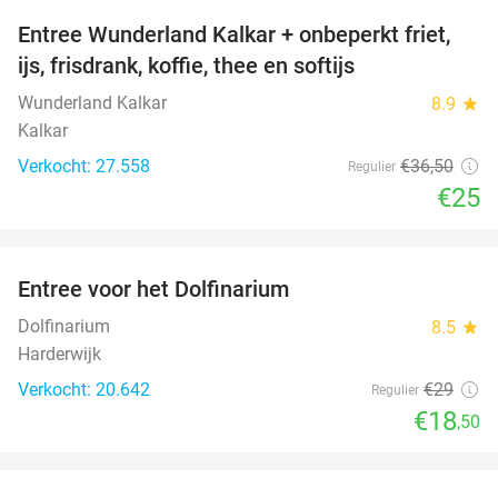
Entree Wunderland Kalkar + onbeperkt friet,
32%
ijs, frisdrank, koffie, thee en softijs
Wunderland Kalkar
8.9
star
Kalkar
Verkocht: 27.558
€36
,50
Regulier
€25
favorite_border
Entree voor het Dolfinarium
36%
Dolfinarium
8.5
star
Harderwijk
Verkocht: 20.642
€29
Regulier
€18
,50
favorite_border