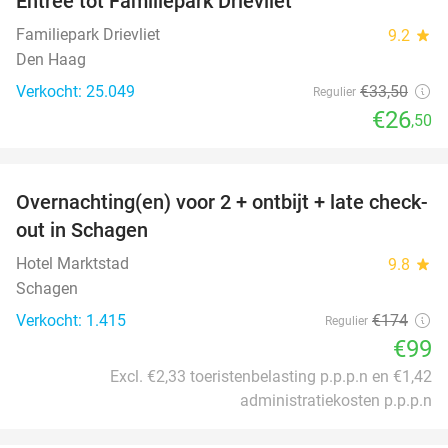
Entree tot Familiepark Drievliet
21%
Familiepark Drievliet
9.2
star
Den Haag
Verkocht: 25.049
€33
,50
Regulier
€26
,50
favorite_border
Overnachting(en) voor 2 + ontbijt + late check-
43%
out in Schagen
Hotel Marktstad
9.8
star
Schagen
Verkocht: 1.415
€174
Regulier
€99
Excl. €2,33 toeristenbelasting p.p.p.n en €1,42
administratiekosten p.p.p.n
favorite_border