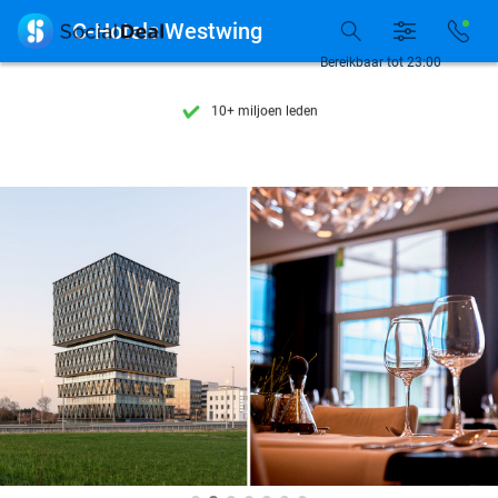
Ontdek 15.000+ deals

C-Hotels Westwing
7 dagen per week beschikbaar
Bereikbaar tot 23:00
10+ miljoen leden
9,4
op basis van
206.043 reviews
Ontdek 15.000+ deals
7 dagen per week beschikbaar
10+ miljoen leden