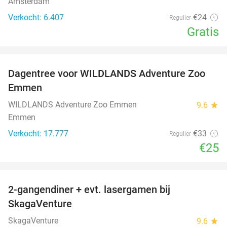
Amsterdam
Verkocht: 6.407
€24
Regulier
Gratis
favorite_border
Dagentree voor WILDLANDS Adventure Zoo
24%
Emmen
WILDLANDS Adventure Zoo Emmen
9.6
star
Emmen
Verkocht: 17.777
€33
Regulier
€25
favorite_border
2-gangendiner + evt. lasergamen bij
35%
SkagaVenture
SkagaVenture
9.6
star