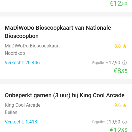
€12
,50
favorite_border
MaDiWoDo Bioscoopkaart van Nationale
31%
Bioscoopbon
MaDiWoDo Bioscoopkaart
8.8
star
Noordkop
Verkocht: 20.446
€12
,90
Regulier
€8
,95
favorite_border
Onbeperkt gamen (3 uur) bij King Cool Arcade
34%
King Cool Arcade
9.6
star
Beilen
Verkocht: 1.413
€19
,50
Regulier
€12
,95