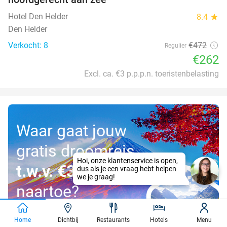
Hotel Den Helder
8.4
star
Den Helder
Verkocht: 8
€472
Regulier
€262
Excl. ca. €3 p.p.p.n. toeristenbelasting
Waar gaat jouw
gratis droomreis
t.w.v. €3.000
naartoe?
Home
Dichtbij
Restaurants
Hotels
Menu
Doe mee!