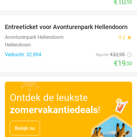
€10
,50
favorite_border
Entreeticket voor Avonturenpark Hellendoorn
41%
Avonturenpark Hellendoorn
9.2
star
Hellendoorn
Verkocht: 32.894
€32
,95
Regulier
€19
,50
Ontdek de leukste
zomervakantiedeals
!
Bekijk nu