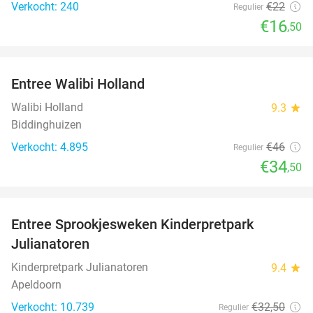
Verkocht: 240
€22
Regulier
€16
,50
favorite_border
Entree Walibi Holland
25%
Walibi Holland
9.3
star
Biddinghuizen
Verkocht: 4.895
€46
Regulier
€34
,50
favorite_border
Entree Sprookjesweken Kinderpretpark
39%
Julianatoren
Kinderpretpark Julianatoren
9.4
star
Apeldoorn
Verkocht: 10.739
€32
,50
Regulier