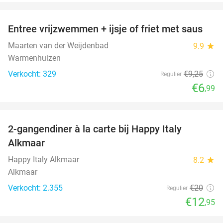
favorite_border
Entree vrijzwemmen + ijsje of friet met saus
24%
Maarten van der Weijdenbad
9.9
star
Warmenhuizen
Verkocht: 329
€9
,25
Regulier
€6
,99
favorite_border
2-gangendiner à la carte bij Happy Italy
35%
Alkmaar
Happy Italy Alkmaar
8.2
star
Alkmaar
Verkocht: 2.355
€20
Regulier
€12
,95
favorite_border