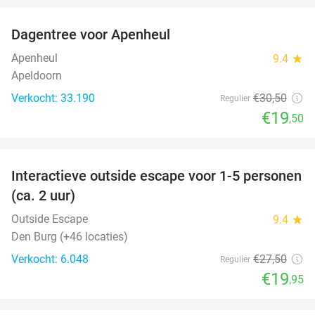
Dagentree voor Apenheul
36%
Apenheul
9.4
star
Apeldoorn
Verkocht: 33.190
€30
,50
Regulier
€19
,50
favorite_border
Interactieve outside escape voor 1-5 personen
27%
(ca. 2 uur)
Outside Escape
9.4
star
Den Burg (+46 locaties)
Verkocht: 6.048
€27
,50
Regulier
€19
,95
favorite_border