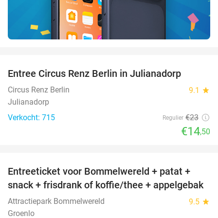
favorite_border
Entree Circus Renz Berlin in Julianadorp
37%
Circus Renz Berlin
9.1
star
Julianadorp
Verkocht: 715
€23
Regulier
€14
,50
favorite_border
Entreeticket voor Bommelwereld + patat +
23%
snack + frisdrank of koffie/thee + appelgebak
Attractiepark Bommelwereld
9.5
star
Groenlo