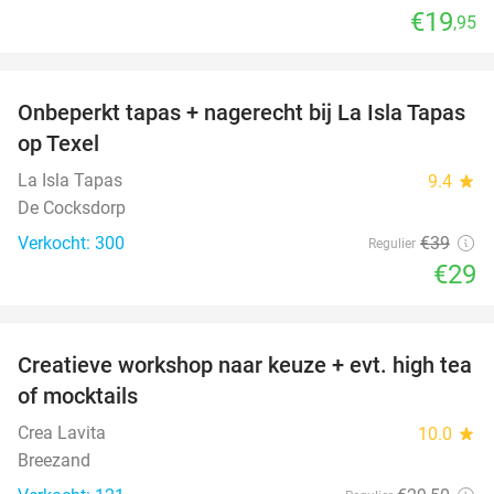
€19
,95
favorite_border
Onbeperkt tapas + nagerecht bij La Isla Tapas
26%
op Texel
La Isla Tapas
9.4
star
De Cocksdorp
Verkocht: 300
€39
Regulier
€29
favorite_border
Creatieve workshop naar keuze + evt. high tea
41%
of mocktails
Crea Lavita
10.0
star
Breezand