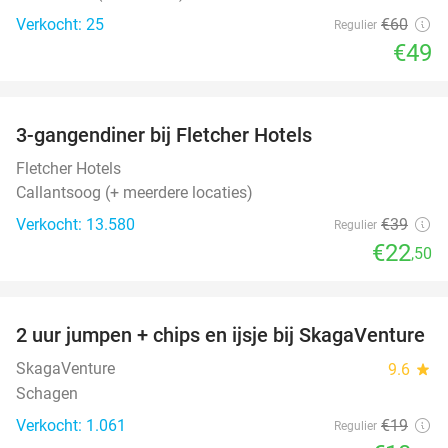
Verkocht: 25
€60
Regulier
€49
favorite_border
3-gangendiner bij Fletcher Hotels
42%
Fletcher Hotels
Callantsoog (+ meerdere locaties)
Verkocht: 13.580
€39
Regulier
€22
,50
favorite_border
2 uur jumpen + chips en ijsje bij SkagaVenture
45%
SkagaVenture
9.6
star
Schagen
Verkocht: 1.061
€19
Regulier