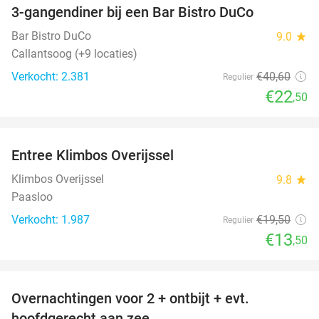
3-gangendiner bij een Bar Bistro DuCo
45%
Bar Bistro DuCo
9.0
star
Callantsoog (+9 locaties)
Verkocht: 2.381
€40
,60
Regulier
€22
,50
favorite_border
Entree Klimbos Overijssel
31%
Klimbos Overijssel
9.8
star
Paasloo
Verkocht: 1.987
€19
,50
Regulier
€13
,50
favorite_border
Overnachtingen voor 2 + ontbijt + evt.
44%
hoofdgerecht aan zee