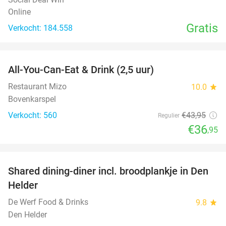
Online
Gratis
Verkocht: 184.558
favorite_border
All-You-Can-Eat & Drink (2,5 uur)
16%
Restaurant Mizo
10.0
star
Bovenkarspel
Verkocht: 560
€43
,95
Regulier
€36
,95
favorite_border
Shared dining-diner incl. broodplankje in Den
25%
Helder
De Werf Food & Drinks
9.8
star
Den Helder