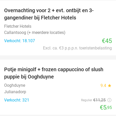
Overnachting voor 2 + evt. ontbijt en 3-
gangendiner bij Fletcher Hotels
Fletcher Hotels
Callantsoog (+ meerdere locaties)
€45
Verkocht: 18.107
Excl. ca. €3 p.p.p.n. toeristenbelasting
favorite_border
Potje minigolf + frozen cappuccino of slush
47%
puppie bij Ooghduyne
Ooghduyne
9.4
star
Julianadorp
Verkocht: 321
€11
,25
Regulier
€5
,95
favorite_border