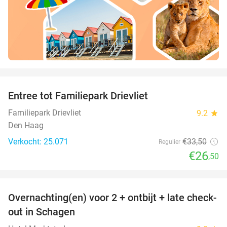
favorite_border
Entree tot Familiepark Drievliet
21%
Familiepark Drievliet
9.2
star
Den Haag
Verkocht: 25.071
€33
,50
Regulier
€26
,50
favorite_border
Overnachting(en) voor 2 + ontbijt + late check-
43%
out in Schagen