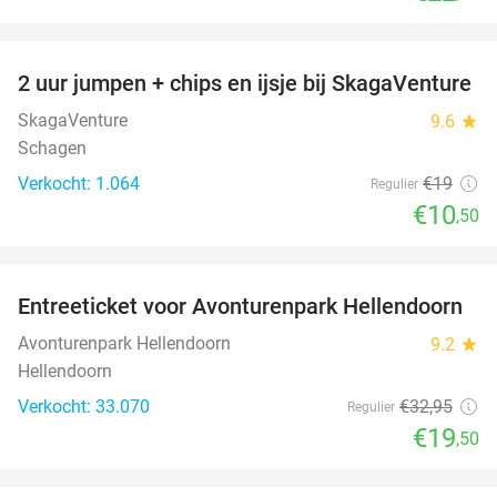
favorite_border
2 uur jumpen + chips en ijsje bij SkagaVenture
45%
SkagaVenture
9.6
star
Schagen
Verkocht: 1.064
€19
Regulier
€10
,50
favorite_border
Entreeticket voor Avonturenpark Hellendoorn
41%
Avonturenpark Hellendoorn
9.2
star
Hellendoorn
Verkocht: 33.070
€32
,95
Regulier
€19
,50