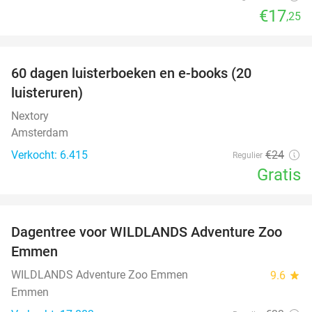
€17
,25
favorite_border
100%
60 dagen luisterboeken en e-books (20
luisteruren)
Nextory
Amsterdam
Verkocht: 6.415
€24
Regulier
Gratis
favorite_border
Dagentree voor WILDLANDS Adventure Zoo
24%
Emmen
WILDLANDS Adventure Zoo Emmen
9.6
star
Emmen