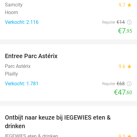
Samcity
9.7
star
Hoorn
Verkocht: 2.116
€14
Regulier
€7
,95
favorite_border
Entree Parc Astérix
30%
Parc Astérix
9.6
star
Plailly
Verkocht: 1.781
€68
Regulier
€47
,60
favorite_border
Ontbijt naar keuze bij IEGEWIES eten &
32%
drinken
IEGEWIES eten & drinken
9.5
star