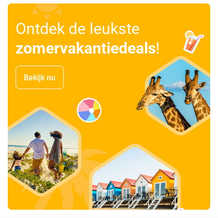
Ontdek de leukste
zomervakantiedeals
!
Bekijk nu