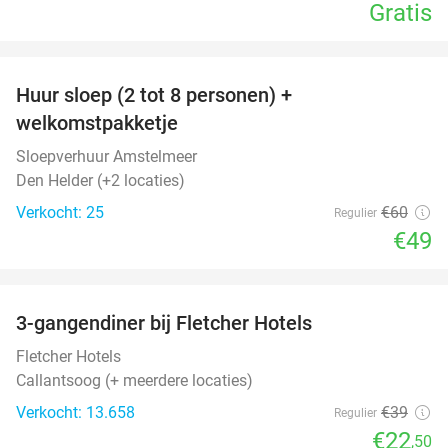
Gratis
favorite_border
Huur sloep (2 tot 8 personen) +
18%
welkomstpakketje
Sloepverhuur Amstelmeer
Den Helder (+2 locaties)
Verkocht: 25
€60
Regulier
€49
favorite_border
3-gangendiner bij Fletcher Hotels
42%
Fletcher Hotels
Callantsoog (+ meerdere locaties)
Verkocht: 13.658
€39
Regulier
€22
,50