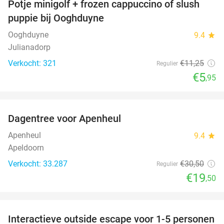
Potje minigolf + frozen cappuccino of slush
47%
puppie bij Ooghduyne
Ooghduyne
9.4
star
Julianadorp
Verkocht: 321
€11
,25
Regulier
€5
,95
favorite_border
Dagentree voor Apenheul
36%
Apenheul
9.4
star
Apeldoorn
Verkocht: 33.287
€30
,50
Regulier
€19
,50
favorite_border
Interactieve outside escape voor 1-5 personen
27%