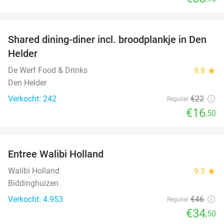
favorite_border
Shared dining-diner incl. broodplankje in Den
25%
Helder
De Werf Food & Drinks
9.8
star
Den Helder
Verkocht: 242
€22
Regulier
€16
,50
favorite_border
Entree Walibi Holland
25%
Walibi Holland
9.3
star
Biddinghuizen
Verkocht: 4.953
€46
Regulier
€34
,50