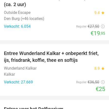
(ca. 2 uur)
Outside Escape
9.4
star
Den Burg (+46 locaties)
Verkocht: 6.054
€27
,50
Regulier
€19
,95
favorite_border
Entree Wunderland Kalkar + onbeperkt friet,
32%
ijs, frisdrank, koffie, thee en softijs
Wunderland Kalkar
8.9
star
Kalkar
Verkocht: 27.669
€36
,50
Regulier
€25
favorite_border
Entree voor het Dolfinarium