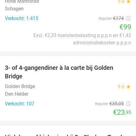
Hotel Marktstad
9.8
star
Schagen
Verkocht: 1.415
€174
Regulier
€99
Excl. €2,33 toeristenbelasting p.p.p.n en €1,42
administratiekosten p.p.p.n
favorite_border
3- of 4-gangendiner à la carte bij Golden
32%
Bridge
Golden Bridge
9.6
star
Den Helder
Verkocht: 107
€35
,05
Regulier
€23
,95
favorite_border