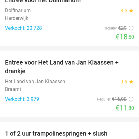
36%
Dolfinarium
8.5
star
Harderwijk
Verkocht: 20.728
€29
Regulier
€18
,50
favorite_border
Entree voor Het Land van Jan Klaassen +
30%
drankje
Het Land van Jan Klaassen
9.6
star
Braamt
Verkocht: 3.979
€16
,90
Regulier
€11
,80
favorite_border
1 of 2 uur trampolinespringen + slush
43%