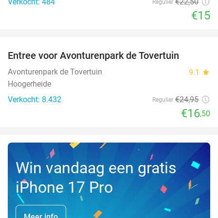
Verkocht: 484
€22
,50
Regulier
€15
favorite_border
Entree voor Avonturenpark de Tovertuin
34%
NEW
TODAY
Avonturenpark de Tovertuin
9.1
star
Hoogerheide
Verkocht: 8.432
€24
,95
Regulier
€16
,50
Win vandaag een gratis
iPhone 17 Pro
Meer info