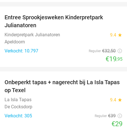
favorite_border
Entree Sprookjesweken Kinderpretpark
39%
Julianatoren
Kinderpretpark Julianatoren
9.4
star
Apeldoorn
Verkocht: 10.797
€32
,50
Regulier
€19
,95
favorite_border
Onbeperkt tapas + nagerecht bij La Isla Tapas
26%
op Texel
La Isla Tapas
9.4
star
De Cocksdorp
Verkocht: 305
€39
Regulier
€29