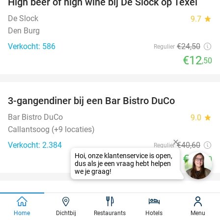
High beer of high wine bij De Slock op Texel
49%
De Slock
9.7
star
Den Burg
Verkocht: 586
€24
,50
Regulier
€12
,50
favorite_border
3-gangendiner bij een Bar Bistro DuCo
45%
Bar Bistro DuCo
9.0
star
Callantsoog (+9 locaties)
Verkocht: 2.384
€40
,60
Regulier
Hoi, onze klantenservice is open,
€22
,50
dus als je een vraag hebt helpen
we je graag!
favorite_border
Entree Klimbos Overijssel
31%
Home
Dichtbij
Restaurants
Hotels
Menu
Klimbos Overijssel
9.8
star