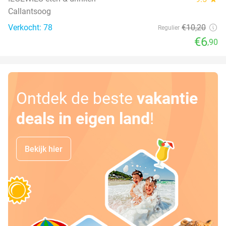
Callantsoog
Verkocht: 78
€10
,20
Regulier
€6
,90
Ontdek de beste
vakantie
deals in eigen land
!
Bekijk hier