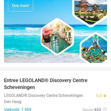
Doe mee!
favorite_border
Entree LEGOLAND® Discovery Centre
25%
Scheveningen
LEGOLAND® Discovery Centre Scheveningen
9.0
star
Den Haag
Verkocht: 1.569
€23
Regulier