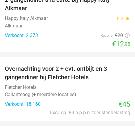
35%
Alkmaar
Happy Italy Alkmaar
8.2
star
Alkmaar
Verkocht: 2.373
€20
Regulier
€12
,95
favorite_border
Overnachting voor 2 + evt. ontbijt en 3-
gangendiner bij Fletcher Hotels
Fletcher Hotels
Callantsoog (+ meerdere locaties)
€45
Verkocht: 18.160
Excl. ca. €3 p.p.p.n. toeristenbelasting
favorite_border