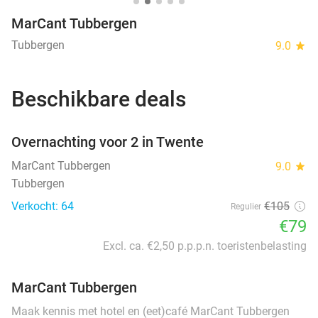
MarCant Tubbergen
Tubbergen
9.0
star
Beschikbare deals
favorite_border
Overnachting voor 2 in Twente
MarCant Tubbergen
9.0
star
Tubbergen
Verkocht: 64
€105
Regulier
€79
Excl. ca. €2,50 p.p.p.n. toeristenbelasting
MarCant Tubbergen
Maak kennis met hotel en (eet)café MarCant Tubbergen