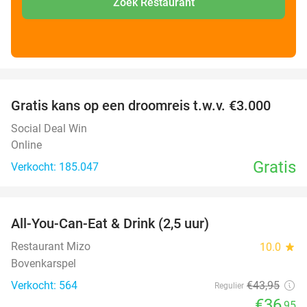
Zoek Restaurant
favorite_border
Gratis kans op een droomreis t.w.v. €3.000
Social Deal Win
Online
Gratis
Verkocht: 185.047
favorite_border
All-You-Can-Eat & Drink (2,5 uur)
16%
Restaurant Mizo
10.0
star
Bovenkarspel
Verkocht: 564
€43
,95
Regulier
€36
,95