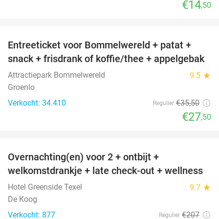
€14
,50
favorite_border
Entreeticket voor Bommelwereld + patat +
23%
snack + frisdrank of koffie/thee + appelgebak
Attractiepark Bommelwereld
9.5
star
Groenlo
Verkocht: 34.410
€35
,50
Regulier
€27
,50
favorite_border
Overnachting(en) voor 2 + ontbijt +
32%
welkomstdrankje + late check-out + wellness
Hotel Greenside Texel
9.7
star
De Koog
Verkocht: 877
€207
Regulier