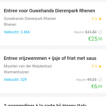
Entree voor Ouwehands Dierenpark Rhenen
19%
Ouwehands Dierenpark Rhenen
9.5
star
Rhenen
Verkocht: 3.466
€31
,50
Regulier
€25
,50
favorite_border
Entree vrijzwemmen + ijsje of friet met saus
24%
Maarten van der Weijdenbad
9.9
star
Warmenhuizen
Verkocht: 329
€9
,25
Regulier
€6
,99
favorite_border
2-gangendiner à la carte bij Happy Italy