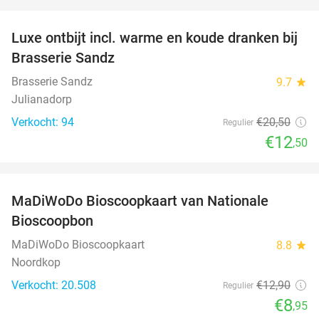
favorite_border
Luxe ontbijt incl. warme en koude dranken bij
39%
Brasserie Sandz
Brasserie Sandz
9.7
star
Julianadorp
Verkocht: 94
€20
,50
Regulier
€12
,50
favorite_border
MaDiWoDo Bioscoopkaart van Nationale
31%
Bioscoopbon
MaDiWoDo Bioscoopkaart
8.8
star
Noordkop
Verkocht: 20.508
€12
,90
Regulier
€8
,95