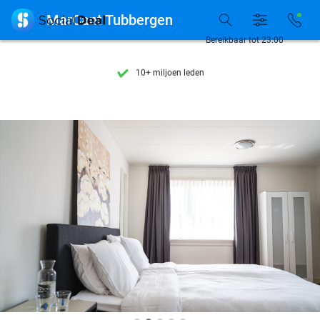
Ontdek 15.000+ deals

MarCant Tubbergen
7 dagen per week beschikbaar
Bereikbaar tot 23:00
10+ miljoen leden
9,4
op basis van
206.084 reviews
Ontdek 15.000+ deals
7 dagen per week beschikbaar
10+ miljoen leden