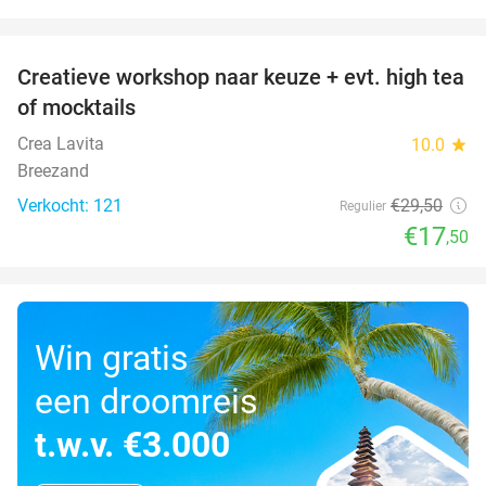
favorite_border
Creatieve workshop naar keuze + evt. high tea
41%
of mocktails
Crea Lavita
10.0
star
Breezand
Verkocht: 121
€29
,50
Regulier
€17
,50
Win gratis
een droomreis
t.w.v. €3.000