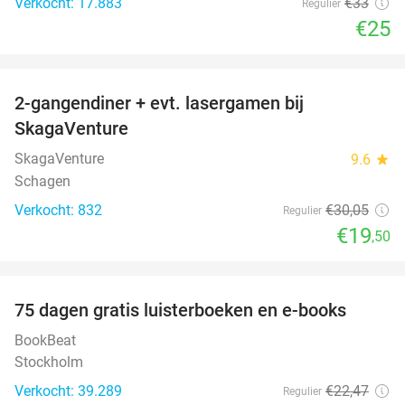
Verkocht: 17.883
€33
Regulier
€25
favorite_border
2-gangendiner + evt. lasergamen bij
35%
SkagaVenture
SkagaVenture
9.6
star
Schagen
Verkocht: 832
€30
,05
Regulier
€19
,50
favorite_border
100%
75 dagen gratis luisterboeken en e-books
BookBeat
Stockholm
Verkocht: 39.289
€22
,47
Regulier