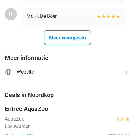
H.
Mr. H. De Boer
Meer weergeven
Meer informatie
Website
favorite_border
Deals in Noordkop
Entree AquaZoo
33%
NEW
TODAY
AquaZoo
9.4
star
Leeuwarden