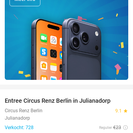
favorite_border
Entree Circus Renz Berlin in Julianadorp
37%
Circus Renz Berlin
9.1
star
Julianadorp
Verkocht: 728
€23
Regulier