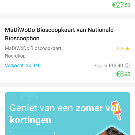
€27
,50
favorite_border
MaDiWoDo Bioscoopkaart van Nationale
31%
Bioscoopbon
MaDiWoDo Bioscoopkaart
8.8
star
Noordkop
Verkocht: 20.340
€12
,90
Regulier
€8
,95
Geniet van een
zomer vol
kortingen