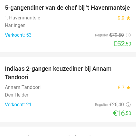
5-gangendiner van de chef bij 't Havenmantsje
34%
NEW
TODAY
´t Havenmantsje
9.9
star
Harlingen
Verkocht: 53
€79
,50
Regulier
€52
,50
favorite_border
Indiaas 2-gangen keuzediner bij Annam
38%
Tandoori
Annam Tandoori
8.7
star
Den Helder
Verkocht: 21
€26
,40
Regulier
€16
,50
favorite_border