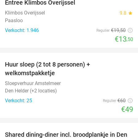
Entree Klimbos Overijssel
31%
Klimbos Overijssel
9.8
star
Paasloo
Verkocht: 1.946
€19
,50
Regulier
€13
,50
favorite_border
Huur sloep (2 tot 8 personen) +
18%
welkomstpakketje
Sloepverhuur Amstelmeer
Den Helder (+2 locaties)
Verkocht: 25
€60
Regulier
€49
favorite_border
Shared dining-diner incl. broodplankje in Den
25%