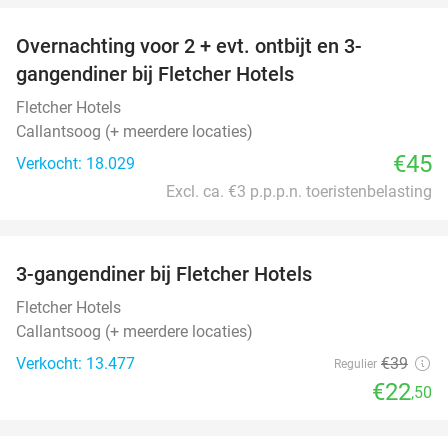
Overnachting voor 2 + evt. ontbijt en 3-
gangendiner bij Fletcher Hotels
Fletcher Hotels
Callantsoog (+ meerdere locaties)
€45
Verkocht: 18.029
Excl. ca. €3 p.p.p.n. toeristenbelasting
favorite_border
3-gangendiner bij Fletcher Hotels
42%
Fletcher Hotels
Callantsoog (+ meerdere locaties)
Verkocht: 13.477
€39
Regulier
€22
,50
favorite_border