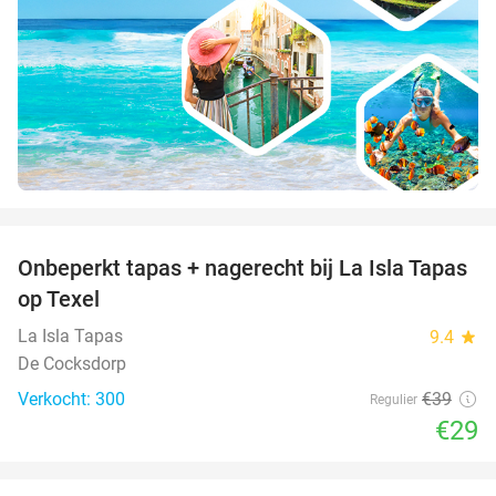
favorite_border
Onbeperkt tapas + nagerecht bij La Isla Tapas
26%
op Texel
La Isla Tapas
9.4
star
De Cocksdorp
Verkocht: 300
€39
Regulier
€29
favorite_border