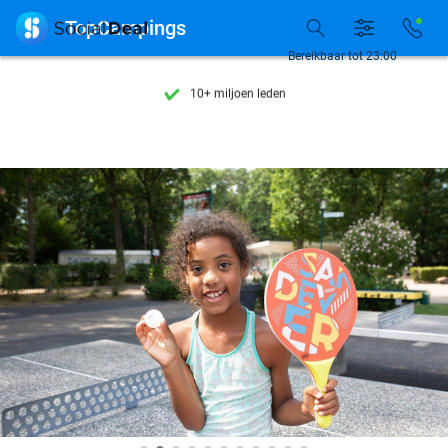
Ontdek 15.000+ deals

TopCampings
7 dagen per week beschikbaar
Bereikbaar tot 23:00
10+ miljoen leden
9,4
op basis van
205.945 reviews
Ontdek 15.000+ deals
7 dagen per week beschikbaar
10+ miljoen leden