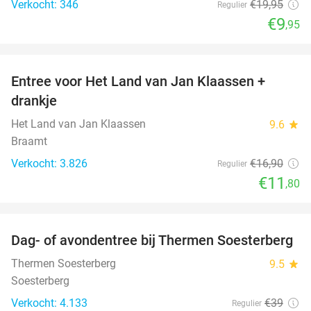
Verkocht: 346
€19
,95
Regulier
€9
,95
favorite_border
Entree voor Het Land van Jan Klaassen +
30%
drankje
Het Land van Jan Klaassen
9.6
star
Braamt
Verkocht: 3.826
€16
,90
Regulier
€11
,80
favorite_border
Dag- of avondentree bij Thermen Soesterberg
29%
Thermen Soesterberg
9.5
star
Soesterberg
Verkocht: 4.133
€39
Regulier