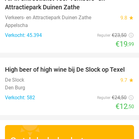
15%
Attractiepark Duinen Zathe
Verkeers- en Attractiepark Duinen Zathe
9.8
star
Appelscha
Verkocht: 45.394
€23
,50
Regulier
€19
,99
favorite_border
High beer of high wine bij De Slock op Texel
49%
De Slock
9.7
star
Den Burg
Verkocht: 582
€24
,50
Regulier
€12
,50