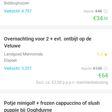
Biddinghuizen
Verkocht: 4.797
€46
Regulier
€34
,50
favorite_border
Overnachting voor 2 + evt. ontbijt op de
51%
Veluwe
Landgoed Mennorode
9.3
star
Elspeet
Verkocht: 3.257
€130
Regulier
€64
Excl. ca. €2,50 p.p.p.n. toeristenbelasting
favorite_border
Potje minigolf + frozen cappuccino of slush
47%
puppie bij Ooghduyne