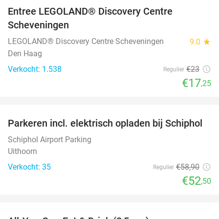
Entree LEGOLAND® Discovery Centre
25%
Scheveningen
LEGOLAND® Discovery Centre Scheveningen
9.0
star
Den Haag
Verkocht: 1.538
€23
Regulier
€17
,25
favorite_border
Parkeren incl. elektrisch opladen bij Schiphol
11%
Schiphol Airport Parking
Uithoorn
Verkocht: 35
€58
,90
Regulier
€52
,50
favorite_border