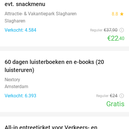
evt. snackmenu
Attractie- & Vakantiepark Slagharen
8.8
star
Slagharen
Verkocht: 4.584
€37
,90
Regulier
€22
,40
favorite_border
100%
60 dagen luisterboeken en e-books (20
luisteruren)
Nextory
Amsterdam
Verkocht: 6.393
€24
Regulier
Gratis
favorite_border
All-in entreeticket voor Verkeers- en