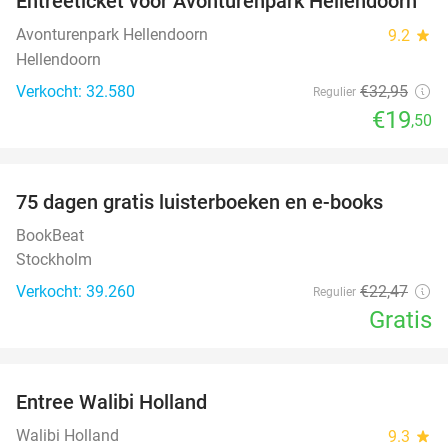
Entreeticket voor Avonturenpark Hellendoorn
41%
Avonturenpark Hellendoorn
9.2
star
Hellendoorn
Verkocht: 32.580
€32
,95
Regulier
€19
,50
favorite_border
100%
75 dagen gratis luisterboeken en e-books
BookBeat
Stockholm
Verkocht: 39.260
€22
,47
Regulier
Gratis
favorite_border
Entree Walibi Holland
25%
Walibi Holland
9.3
star