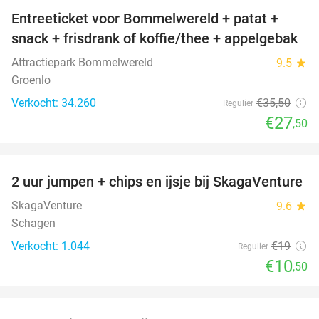
Entreeticket voor Bommelwereld + patat +
23%
snack + frisdrank of koffie/thee + appelgebak
Attractiepark Bommelwereld
9.5
star
Groenlo
Verkocht: 34.260
€35
,50
Regulier
€27
,50
favorite_border
2 uur jumpen + chips en ijsje bij SkagaVenture
45%
SkagaVenture
9.6
star
Schagen
Verkocht: 1.044
€19
Regulier
€10
,50
favorite_border