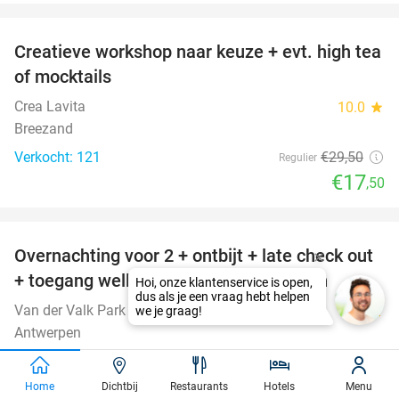
favorite_border
Creatieve workshop naar keuze + evt. high tea
41%
of mocktails
Crea Lavita
10.0
star
Breezand
Verkocht: 121
€29
,50
Regulier
€17
,50
favorite_border
Overnachting voor 2 + ontbijt + late check out
59%
+ toegang wellness in hartje Antwerpen
Van der Valk Park Lane Antwerpen
9.9
star
Antwerpen
Verkocht: 1.190
€282
Regulier
€115
Home
Dichtbij
Restaurants
Hotels
Menu