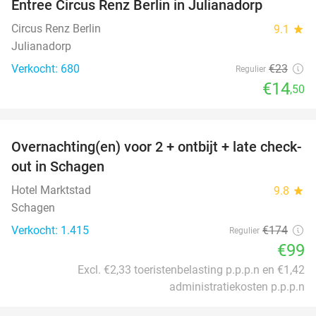
Entree Circus Renz Berlin in Julianadorp
37%
Circus Renz Berlin
9.1
star
Julianadorp
Verkocht: 680
€23
Regulier
€14
,50
favorite_border
Overnachting(en) voor 2 + ontbijt + late check-
43%
out in Schagen
Hotel Marktstad
9.8
star
Schagen
Verkocht: 1.415
€174
Regulier
€99
Excl. €2,33 toeristenbelasting p.p.p.n en €1,42
administratiekosten p.p.p.n
favorite_border