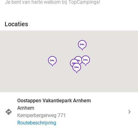
Je bent van harte welkom bij TopCampings!
Locaties
hotel
hotel
hotel
hotel
hotel
hotel
Oostappen Vakantiepark Arnhem
Arnhem
Kemperbergerweg 771
Routebeschrijving