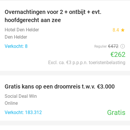
Overnachtingen voor 2 + ontbijt + evt.
44%
hoofdgerecht aan zee
Hotel Den Helder
8.4
star
Den Helder
Verkocht: 8
€472
Regulier
€262
Excl. ca. €3 p.p.p.n. toeristenbelasting
favorite_border
Gratis kans op een droomreis t.w.v. €3.000
Social Deal Win
Online
Gratis
Verkocht: 183.312