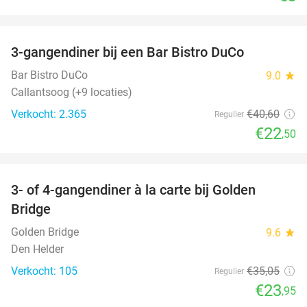
favorite_border
3-gangendiner bij een Bar Bistro DuCo
45%
Bar Bistro DuCo
9.0
star
Callantsoog (+9 locaties)
Verkocht: 2.365
€40
,60
Regulier
€22
,50
favorite_border
3- of 4-gangendiner à la carte bij Golden
32%
Bridge
Golden Bridge
9.6
star
Den Helder
Verkocht: 105
€35
,05
Regulier
€23
,95