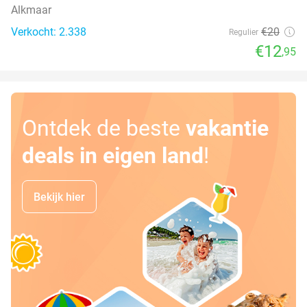
Alkmaar
Verkocht: 2.338
€20
Regulier
€12
,95
Ontdek de beste
vakantie
deals in eigen land
!
Bekijk hier