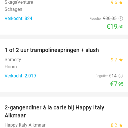
SkagaVenture
9.6
star
Schagen
Verkocht: 824
€30
,05
Regulier
€19
,50
favorite_border
1 of 2 uur trampolinespringen + slush
43%
Samcity
9.7
star
Hoorn
Verkocht: 2.019
€14
Regulier
€7
,95
favorite_border
2-gangendiner à la carte bij Happy Italy
35%
Alkmaar
Happy Italy Alkmaar
8.2
star