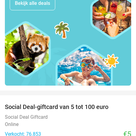
Bekijk alle deals
favorite_border
Social Deal-giftcard van 5 tot 100 euro
Social Deal Giftcard
Online
€5
Verkocht: 76.853