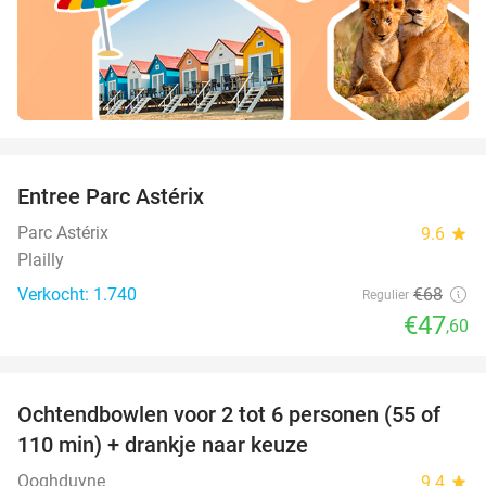
favorite_border
Entree Parc Astérix
30%
Parc Astérix
9.6
star
Plailly
Verkocht: 1.740
€68
Regulier
€47
,60
favorite_border
Ochtendbowlen voor 2 tot 6 personen (55 of
51%
110 min) + drankje naar keuze
Ooghduyne
9.4
star