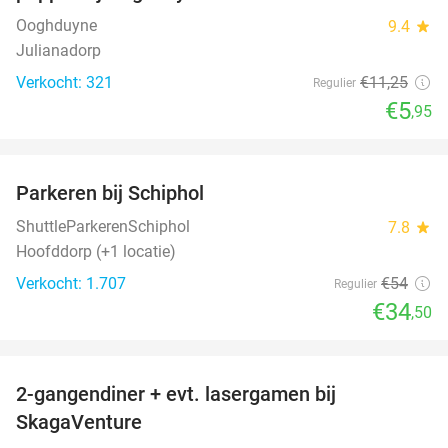
Ooghduyne
9.4
star
Julianadorp
Verkocht: 321
€11
,25
Regulier
€5
,95
favorite_border
Parkeren bij Schiphol
36%
ShuttleParkerenSchiphol
7.8
star
Hoofddorp (+1 locatie)
Verkocht: 1.707
€54
Regulier
€34
,50
favorite_border
2-gangendiner + evt. lasergamen bij
35%
SkagaVenture