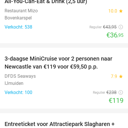
All-You-Can-Eat & Drink (2,5 uur)
16%
Restaurant Mizo
10.0
star
Bovenkarspel
Verkocht: 538
€43
,95
Regulier
€36
,95
favorite_border
3-daagse MiniCruise voor 2 personen naar
50%
Newcastle van €119 voor €59,50 p.p.
DFDS Seaways
7.9
star
IJmuiden
Verkocht: 100
€238
Regulier
€119
favorite_border
Entreeticket voor Attractiepark Slagharen +
41%