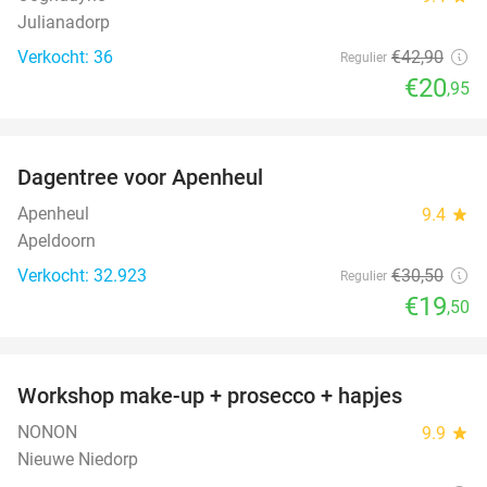
Julianadorp
Verkocht: 36
€42
,90
Regulier
€20
,95
favorite_border
Dagentree voor Apenheul
36%
Apenheul
9.4
star
Apeldoorn
Verkocht: 32.923
€30
,50
Regulier
€19
,50
favorite_border
Workshop make-up + prosecco + hapjes
50%
NONON
9.9
star
Nieuwe Niedorp