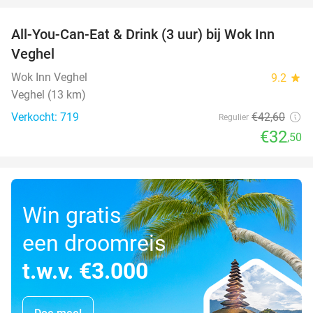
All-You-Can-Eat & Drink (3 uur) bij Wok Inn
24%
Veghel
Wok Inn Veghel
9.2
star
Veghel (13 km)
Verkocht: 719
€42
,60
Regulier
€32
,50
Win gratis
een droomreis
t.w.v. €3.000