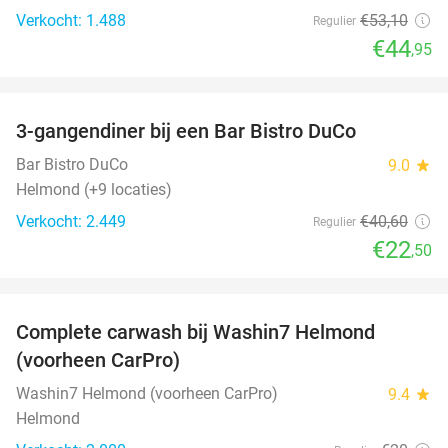
Verkocht: 1.488
€53
,10
Regulier
€44
,95
favorite_border
3-gangendiner bij een Bar Bistro DuCo
45%
Bar Bistro DuCo
9.0
star
Helmond (+9 locaties)
Verkocht: 2.449
€40
,60
Regulier
€22
,50
favorite_border
Complete carwash bij Washin7 Helmond
43%
(voorheen CarPro)
Washin7 Helmond (voorheen CarPro)
9.4
star
Helmond