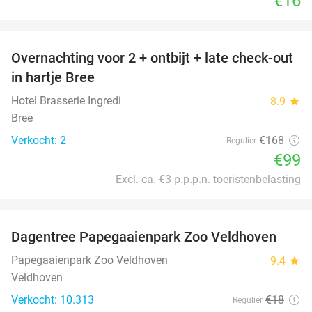
€16
favorite_border
Overnachting voor 2 + ontbijt + late check-out
41%
NEW
in hartje Bree
TODAY
Hotel Brasserie Ingredi
8.9
star
Bree
Verkocht: 2
€168
Regulier
€99
Excl. ca. €3 p.p.p.n. toeristenbelasting
favorite_border
Dagentree Papegaaienpark Zoo Veldhoven
26%
Papegaaienpark Zoo Veldhoven
9.4
star
Veldhoven
Verkocht: 10.313
€18
Regulier