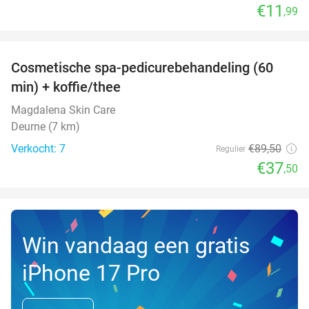
€11
,99
favorite_border
Cosmetische spa-pedicurebehandeling (60
58%
NEW
min) + koffie/thee
TODAY
Magdalena Skin Care
Deurne (7 km)
Verkocht: 7
€89
,50
Regulier
€37
,50
Win vandaag een gratis
iPhone 17 Pro