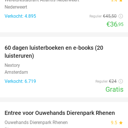
9.4
Nederweert
Verkocht: 4.895
€45
,50
Regulier
€36
,95
favorite_border
100%
60 dagen luisterboeken en e-books (20
luisteruren)
Nextory
Amsterdam
Verkocht: 6.719
€24
Regulier
Gratis
favorite_border
Entree voor Ouwehands Dierenpark Rhenen
19%
Ouwehands Dierenpark Rhenen
9.5
star