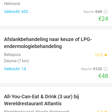
Helmond
Verkocht: 652
€44
Regulier
€24
favorite_border
Afslankbehandeling naar keuze of LPG-
62%
endermologiebehandeling
Bellapura
10.0
star
Deurne (7 km)
Verkocht: 14
€125
Regulier
€48
favorite_border
All-You-Can-Eat & Drink (3 uur) bij
19%
Wereldrestaurant Atlantis
Wereldrestaurant Atlantis Nederweert
star