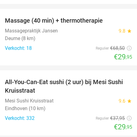
favorite_border
Massage (40 min) + thermotherapie
56%
Massagepraktijk Jansen
9.8
star
Deurne (8 km)
Verkocht: 18
€68
,50
Regulier
€29
,95
favorite_border
All-You-Can-Eat sushi (2 uur) bij Mesi Sushi
21%
Kruisstraat
Mesi Sushi Kruisstraat
9.6
star
Eindhoven (10 km)
Verkocht: 332
€37
,95
Regulier
€29
,95
favorite_border