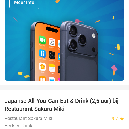
Meer info
favorite_border
Japanse All-You-Can-Eat & Drink (2,5 uur) bij
13%
Restaurant Sakura Miki
Restaurant Sakura Miki
9.7
star
Beek en Donk