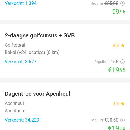
Verkocht: 1.394
€25
,80
Regulier
€9
,95
favorite_border
2-daagse golfcursus + GVB
87%
Golftotaal
9.8
star
Bakel (+24 locaties) (6 km)
Verkocht: 3.677
€155
Regulier
€19
,95
favorite_border
Dagentree voor Apenheul
36%
Apenheul
9.3
star
Apeldoorn
Verkocht: 34.229
€30
,50
Regulier
€19
,50