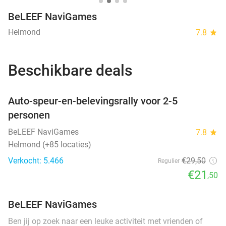
BeLEEF NaviGames
Helmond
7.8
star
Beschikbare deals
favorite_border
Auto-speur-en-belevingsrally voor 2-5
personen
BeLEEF NaviGames
7.8
star
Helmond (+85 locaties)
Verkocht: 5.466
€29
,50
Regulier
€21
,50
BeLEEF NaviGames
Ben jij op zoek naar een leuke activiteit met vrienden of