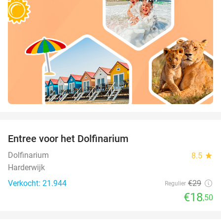
favorite_border
Entree voor het Dolfinarium
36%
Dolfinarium
8.5
star
Harderwijk
Verkocht: 21.944
€29
Regulier
€18
,50
favorite_border