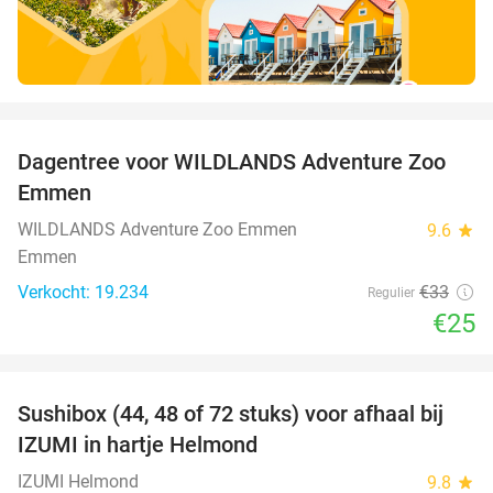
favorite_border
Dagentree voor WILDLANDS Adventure Zoo
24%
Emmen
WILDLANDS Adventure Zoo Emmen
9.6
star
Emmen
Verkocht: 19.234
€33
Regulier
€25
favorite_border
Sushibox (44, 48 of 72 stuks) voor afhaal bij
45%
IZUMI in hartje Helmond
IZUMI Helmond
9.8
star