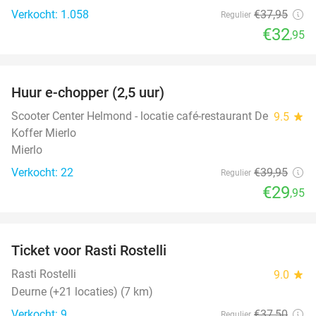
Verkocht: 1.058
€37
,95
Regulier
€32
,95
favorite_border
Huur e-chopper (2,5 uur)
25%
Scooter Center Helmond - locatie café-restaurant De
9.5
star
Koffer Mierlo
Mierlo
Verkocht: 22
€39
,95
Regulier
€29
,95
favorite_border
Ticket voor Rasti Rostelli
20%
NEW
TODAY
Rasti Rostelli
9.0
star
Deurne (+21 locaties) (7 km)
Verkocht: 9
€37
,50
Regulier