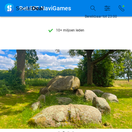
Ontdek 15.000+ deals

BeLEEF NaviGames
7 dagen per week beschikbaar
Bereikbaar tot 23:00
10+ miljoen leden
9,4
op basis van
206.453 reviews
Ontdek 15.000+ deals
7 dagen per week beschikbaar
10+ miljoen leden