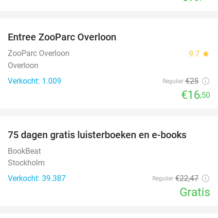
favorite_border
Entree ZooParc Overloon
34%
ZooParc Overloon
9.7
star
Overloon
Verkocht: 1.009
€25
Regulier
€16
,50
favorite_border
100%
75 dagen gratis luisterboeken en e-books
BookBeat
Stockholm
Verkocht: 39.387
€22
,47
Regulier
Gratis
favorite_border