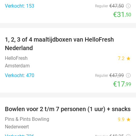
Verkocht: 153
€47
,50
Regulier
€31
,50
favorite_border
1, 2, 3 of 4 maaltijdboxen van HelloFresh
63%
Nederland
HelloFresh
7.2
star
Amsterdam
Verkocht: 470
€47
,99
Regulier
€17
,99
favorite_border
Bowlen voor 2 t/m 7 personen (1 uur) + snacks
52%
Pins & Pints Bowling
9.9
star
Nederweert