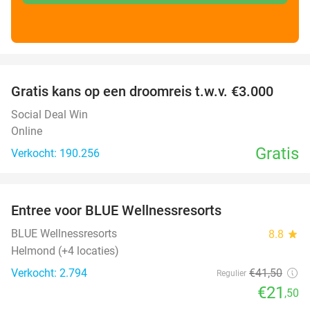
favorite_border
Gratis kans op een droomreis t.w.v. €3.000
Social Deal Win
Online
Gratis
Verkocht: 190.256
favorite_border
Entree voor BLUE Wellnessresorts
48%
BLUE Wellnessresorts
8.8
star
Helmond (+4 locaties)
Verkocht: 2.794
€41
,50
Regulier
€21
,50