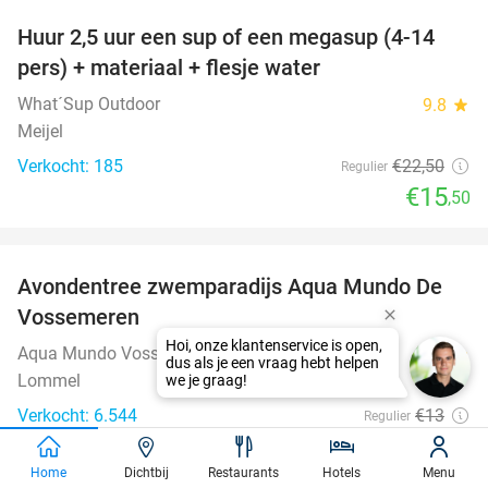
Huur 2,5 uur een sup of een megasup (4-14
31%
pers) + materiaal + flesje water
What´Sup Outdoor
9.8
star
Meijel
Verkocht: 185
€22
,50
Regulier
€15
,50
favorite_border
Avondentree zwemparadijs Aqua Mundo De
15%
Vossemeren
Aqua Mundo Vossemeren
9.2
star
Lommel
Verkocht: 6.544
€13
Regulier
€11
Home
Dichtbij
Restaurants
Hotels
Menu
favorite_border