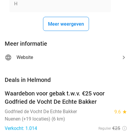
H
Meer weergeven
Meer informatie
Website
favorite_border
Deals in Helmond
Waardebon voor gebak t.w.v. €25 voor
52%
Godfried de Vocht De Echte Bakker
Godfried de Vocht De Echte Bakker
9.6
star
Nuenen (+19 locaties) (6 km)
Verkocht: 1.014
€25
Regulier