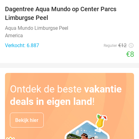
Dagentree Aqua Mundo op Center Parcs
33%
Limburgse Peel
Aqua Mundo Limburgse Peel
America
Verkocht: 6.887
€12
Regulier
€8
Ontdek de beste
vakantie
deals in eigen land
!
Bekijk hier