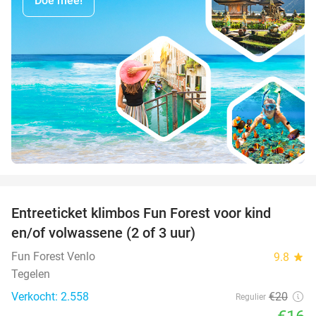
Doe mee!
favorite_border
Entreeticket klimbos Fun Forest voor kind
20%
en/of volwassene (2 of 3 uur)
Fun Forest Venlo
9.8
star
Tegelen
Verkocht: 2.558
€20
Regulier