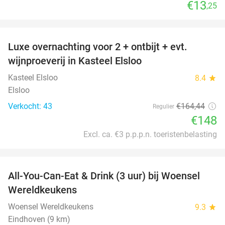
€13
,25
favorite_border
Luxe overnachting voor 2 + ontbijt + evt.
10%
wijnproeverij in Kasteel Elsloo
Kasteel Elsloo
8.4
star
Elsloo
Verkocht: 43
€164
,44
Regulier
€148
Excl. ca. €3 p.p.p.n. toeristenbelasting
favorite_border
All-You-Can-Eat & Drink (3 uur) bij Woensel
15%
Wereldkeukens
Woensel Wereldkeukens
9.3
star
Eindhoven (9 km)