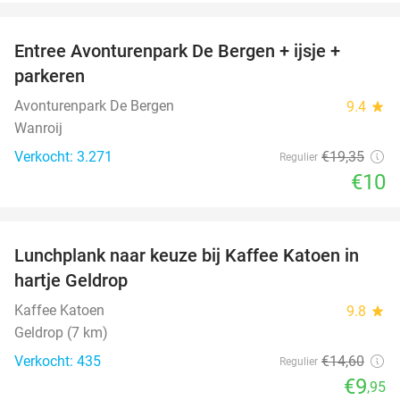
favorite_border
Entree Avonturenpark De Bergen + ijsje +
48%
parkeren
Avonturenpark De Bergen
9.4
star
Wanroij
Verkocht: 3.271
€19
,35
Regulier
€10
favorite_border
Lunchplank naar keuze bij Kaffee Katoen in
32%
hartje Geldrop
Kaffee Katoen
9.8
star
Geldrop (7 km)
Verkocht: 435
€14
,60
Regulier
€9
,95