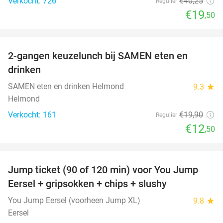
Verkocht: 726
€40
,25
Regulier
€19
,50
favorite_border
2-gangen keuzelunch bij SAMEN eten en
37%
drinken
SAMEN eten en drinken Helmond
9.3
star
Helmond
Verkocht: 161
€19
,90
Regulier
€12
,50
favorite_border
Jump ticket (90 of 120 min) voor You Jump
61%
Eersel + gripsokken + chips + slushy
You Jump Eersel (voorheen Jump XL)
9.8
star
Eersel