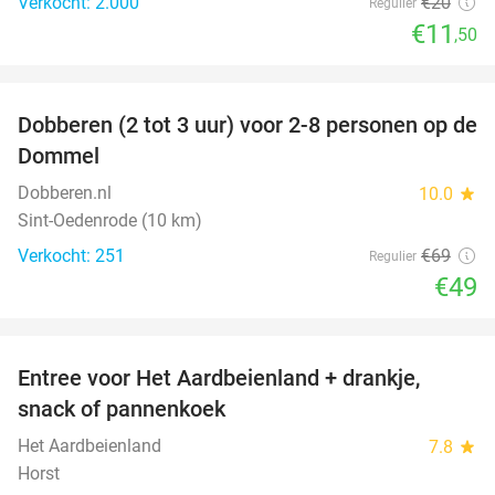
Verkocht: 2.000
€20
Regulier
€11
,50
favorite_border
Dobberen (2 tot 3 uur) voor 2-8 personen op de
29%
Dommel
Dobberen.nl
10.0
star
Sint-Oedenrode (10 km)
Verkocht: 251
€69
Regulier
€49
favorite_border
Entree voor Het Aardbeienland + drankje,
47%
snack of pannenkoek
Het Aardbeienland
7.8
star
Horst