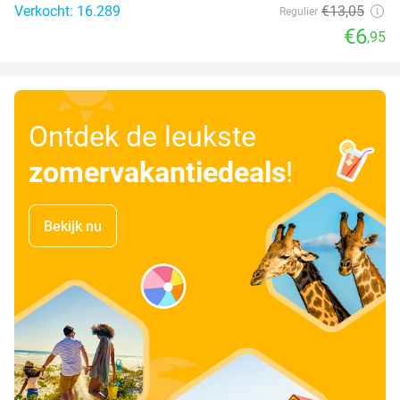
Verkocht: 16.289
€13
,05
Regulier
€6
,95
Ontdek de leukste
zomervakantiedeals
!
Bekijk nu