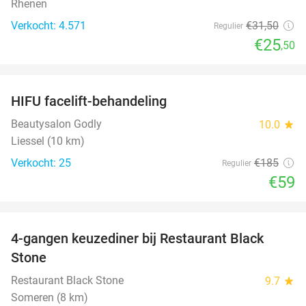
Rhenen
Verkocht: 4.571
€31
,50
Regulier
€25
,50
favorite_border
HIFU facelift-behandeling
68%
Beautysalon Godly
10.0
star
Liessel (10 km)
Verkocht: 25
€185
Regulier
€59
favorite_border
4-gangen keuzediner bij Restaurant Black
34%
Stone
Restaurant Black Stone
9.7
star
Someren (8 km)