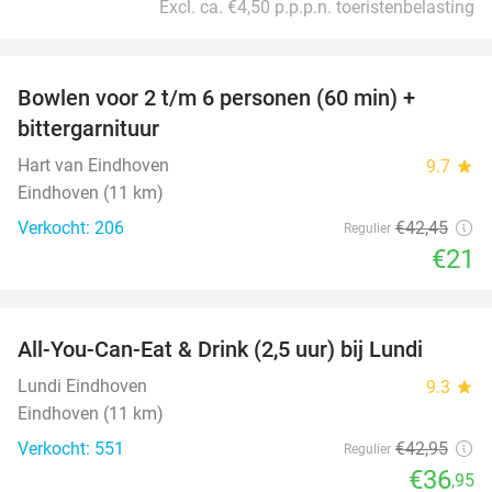
Excl. ca. €4,50 p.p.p.n. toeristenbelasting
favorite_border
Bowlen voor 2 t/m 6 personen (60 min) +
51%
bittergarnituur
Hart van Eindhoven
9.7
star
Eindhoven (11 km)
Verkocht: 206
€42
,45
Regulier
€21
favorite_border
All-You-Can-Eat & Drink (2,5 uur) bij Lundi
14%
Lundi Eindhoven
9.3
star
Eindhoven (11 km)
Verkocht: 551
€42
,95
Regulier
€36
,95