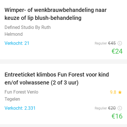
Wimper- of wenkbrauwbehandeling naar
47%
keuze of lip blush-behandeling
Defined Studio By Ruth
Helmond
Verkocht: 21
€45
Regulier
€24
favorite_border
Entreeticket klimbos Fun Forest voor kind
20%
en/of volwassene (2 of 3 uur)
Fun Forest Venlo
9.8
star
Tegelen
Verkocht: 2.331
€20
Regulier
€16
favorite_border