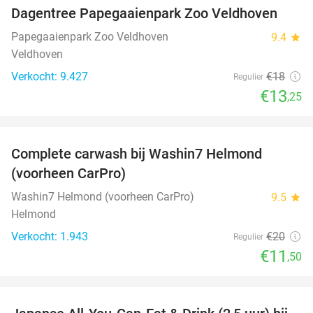
Dagentree Papegaaienpark Zoo Veldhoven
26%
Papegaaienpark Zoo Veldhoven
9.4
star
Veldhoven
Verkocht: 9.427
€18
Regulier
€13
,25
favorite_border
Complete carwash bij Washin7 Helmond
43%
(voorheen CarPro)
Washin7 Helmond (voorheen CarPro)
9.5
star
Helmond
Verkocht: 1.943
€20
Regulier
€11
,50
favorite_border