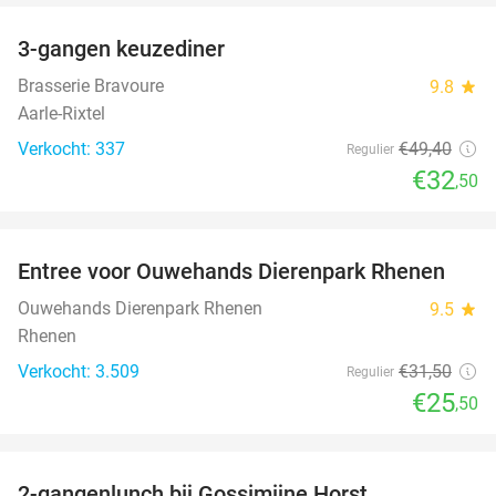
3-gangen keuzediner
34%
Brasserie Bravoure
9.8
star
Aarle-Rixtel
Verkocht: 337
€49
,40
Regulier
€32
,50
favorite_border
Entree voor Ouwehands Dierenpark Rhenen
19%
Ouwehands Dierenpark Rhenen
9.5
star
Rhenen
Verkocht: 3.509
€31
,50
Regulier
€25
,50
favorite_border
2-gangenlunch bij Gossimijne Horst