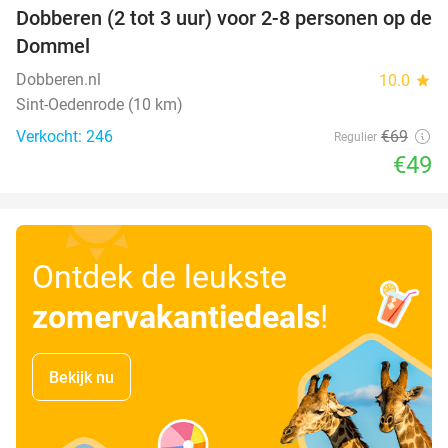
Dobberen (2 tot 3 uur) voor 2-8 personen op de
29%
Dommel
Dobberen.nl
10.0
star
Sint-Oedenrode (10 km)
Verkocht: 246
€69
Regulier
€49
Ontdek de leukste
zomervakantiedeals
!
Bekijk nu