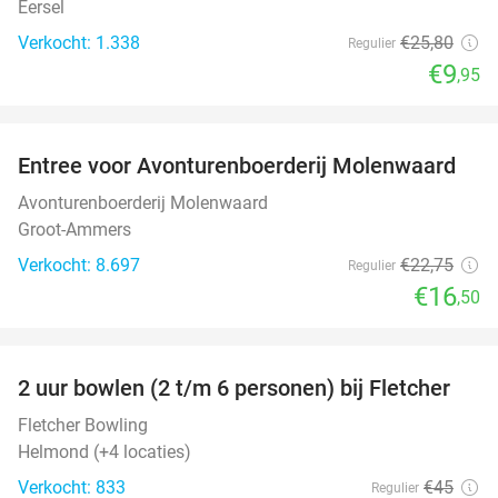
Eersel
Verkocht: 1.338
€25
,80
Regulier
€9
,95
favorite_border
Entree voor Avonturenboerderij Molenwaard
27%
Avonturenboerderij Molenwaard
Groot-Ammers
Verkocht: 8.697
€22
,75
Regulier
€16
,50
favorite_border
2 uur bowlen (2 t/m 6 personen) bij Fletcher
50%
Fletcher Bowling
Helmond (+4 locaties)
Verkocht: 833
€45
Regulier