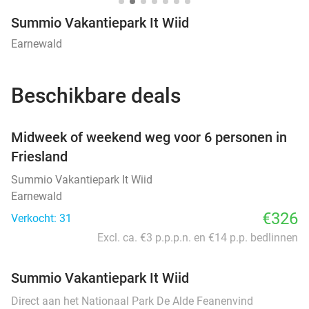
Summio Vakantiepark It Wiid
Earnewald
Beschikbare deals
favorite_border
Midweek of weekend weg voor 6 personen in
Friesland
Summio Vakantiepark It Wiid
Earnewald
€326
Verkocht: 31
Excl. ca. €3 p.p.p.n. en €14 p.p. bedlinnen
Summio Vakantiepark It Wiid
Direct aan het Nationaal Park De Alde Feanenvind