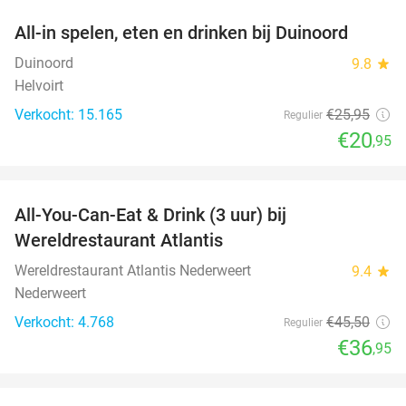
All-in spelen, eten en drinken bij Duinoord
19%
Duinoord
9.8
star
Helvoirt
Verkocht: 15.165
€25
,95
Regulier
€20
,95
favorite_border
All-You-Can-Eat & Drink (3 uur) bij
19%
Wereldrestaurant Atlantis
Wereldrestaurant Atlantis Nederweert
9.4
star
Nederweert
Verkocht: 4.768
€45
,50
Regulier
€36
,95
favorite_border