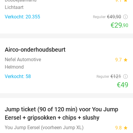
9.1
Lichtaart
Verkocht: 20.355
€49
,90
Regulier
€29
,90
favorite_border
Airco-onderhoudsbeurt
60%
Nefel Automotive
9.7
star
Helmond
Verkocht: 58
€121
Regulier
€49
favorite_border
Jump ticket (90 of 120 min) voor You Jump
61%
Eersel + gripsokken + chips + slushy
You Jump Eersel (voorheen Jump XL)
9.8
star