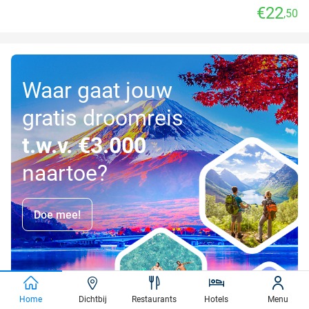
€22
,50
Waar gaat jouw
gratis droomreis
t.w.v. €3.000
naartoe?
Doe mee!
Home
Dichtbij
Restaurants
Hotels
Menu