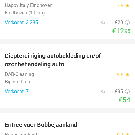
Happy Italy Eindhoven
7.9
star
Eindhoven (10 km)
Verkocht: 3.285
€20
Regulier
€12
,95
favorite_border
Dieptereiniging autobekleding en/of
43%
ozonbehandeling auto
DAB-Cleaning
9.8
star
Bij jou thuis
Verkocht: 71
€95
Regulier
€54
favorite_border
Entree voor Bobbejaanland
40%
Bobbejaanland
star