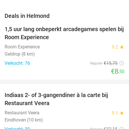
favorite_border
Deals in Helmond
1,5 uur lang onbeperkt arcadegames spelen bij
46%
NEW
Room Experience
TODAY
Room Experience
9.2
star
Geldrop (8 km)
Verkocht: 76
€15
,75
Regulier
€8
,50
favorite_border
Indiaas 2- of 3-gangendiner à la carte bij
39%
NEW
Restaurant Veera
TODAY
Restaurant Veera
9.1
star
Eindhoven (10 km)