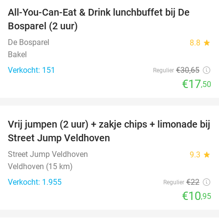
All-You-Can-Eat & Drink lunchbuffet bij De
43%
Bosparel (2 uur)
De Bosparel
8.8
star
Bakel
Verkocht: 151
€30
,65
Regulier
€17
,50
favorite_border
Vrij jumpen (2 uur) + zakje chips + limonade bij
50%
Street Jump Veldhoven
Street Jump Veldhoven
9.3
star
Veldhoven (15 km)
Verkocht: 1.955
€22
Regulier
€10
,95
favorite_border