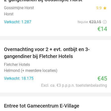
40%
Gossimijne Horst
9.9
star
Horst
Verkocht: 1.287
€23
,15
Regulier
€14
favorite_border
Overnachting voor 2 + evt. ontbijt en 3-
gangendiner bij Fletcher Hotels
Fletcher Hotels
Helmond (+ meerdere locaties)
€45
Verkocht: 18.175
Excl. ca. €3 p.p.p.n. toeristenbelasting
favorite_border
Entree tot Gamecentrum E-Village
34%