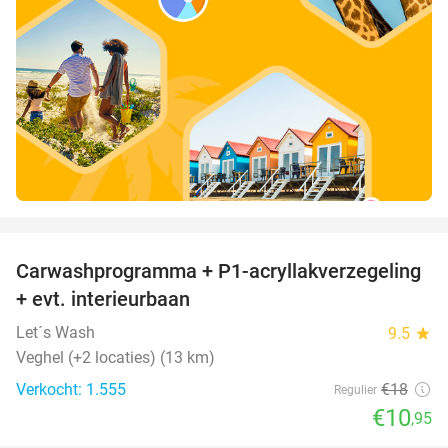
favorite_border
Carwashprogramma + P1-acryllakverzegeling
39%
+ evt. interieurbaan
Let´s Wash
9.5
star
Veghel (+2 locaties) (13 km)
Verkocht: 1.555
€18
Regulier
€10
,95