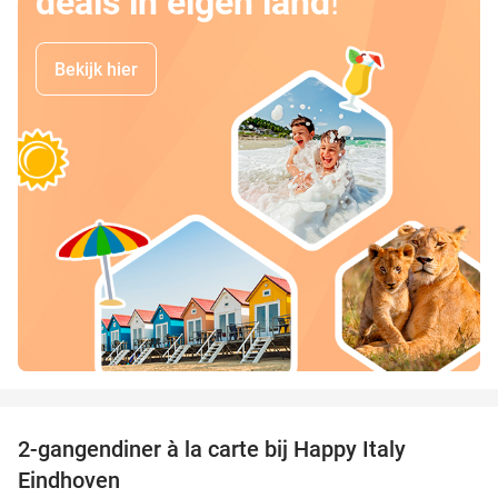
deals in eigen land
!
Bekijk hier
favorite_border
2-gangendiner à la carte bij Happy Italy
35%
Eindhoven