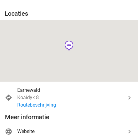
Locaties
hotel
Earnewald
Koaidyk 8
Routebeschrijving
Meer informatie
Website