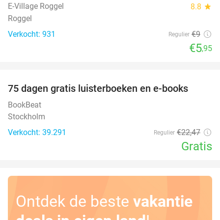
E-Village Roggel
8.8
star
Roggel
Verkocht: 931
€9
Regulier
€5
,95
favorite_border
100%
75 dagen gratis luisterboeken en e-books
BookBeat
Stockholm
Verkocht: 39.291
€22
,47
Regulier
Gratis
Ontdek de beste
vakantie