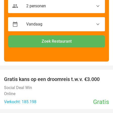
Zoek Restaurant
favorite_border
Gratis kans op een droomreis t.w.v. €3.000
Social Deal Win
Online
Gratis
Verkocht: 185.198
favorite_border