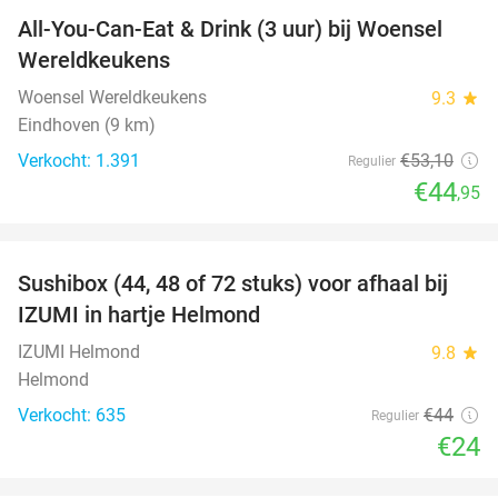
All-You-Can-Eat & Drink (3 uur) bij Woensel
15%
Wereldkeukens
Woensel Wereldkeukens
9.3
star
Eindhoven (9 km)
Verkocht: 1.391
€53
,10
Regulier
€44
,95
favorite_border
Sushibox (44, 48 of 72 stuks) voor afhaal bij
45%
IZUMI in hartje Helmond
IZUMI Helmond
9.8
star
Helmond
Verkocht: 635
€44
Regulier
€24
favorite_border