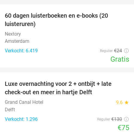
favorite_border
100%
60 dagen luisterboeken en e-books (20
luisteruren)
Nextory
Amsterdam
Verkocht: 6.419
€24
Regulier
Gratis
favorite_border
Luxe overnachting voor 2 + ontbijt + late
42%
check-out en meer in hartje Delft
Grand Canal Hotel
9.6
star
Delft
Verkocht: 1.296
€130
Regulier
€75