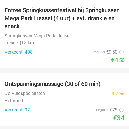
Entree Springkussenfestival bij Springkussen
53%
Mega Park Liessel (4 uur) + evt. drankje en
snack
Springkussen Mega Park Liessel
Liessel (12 km)
Verkocht: 408
€9
,50
Regulier
€4
,50
favorite_border
Ontspanningsmassage (30 of 60 min)
55%
De Huidspecialisten
9.2
star
Helmond
Verkocht: 32
€75
Regulier
€34
favorite_border