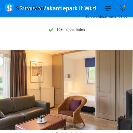
Ontdek 15.000+ deals

Summio Vakantiepark It Wiid
7 dagen per week beschikbaar
Za bereikbaar vanaf 08:00
10+ miljoen leden
9,4
op basis van
206.108 reviews
Ontdek 15.000+ deals
7 dagen per week beschikbaar
10+ miljoen leden