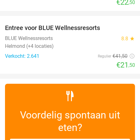
€22
,50
favorite_border
Entree voor BLUE Wellnessresorts
48%
BLUE Wellnessresorts
8.8
star
Helmond (+4 locaties)
Verkocht: 2.641
€41
,50
Regulier
€21
,50
Voordelig spontaan uit
eten?