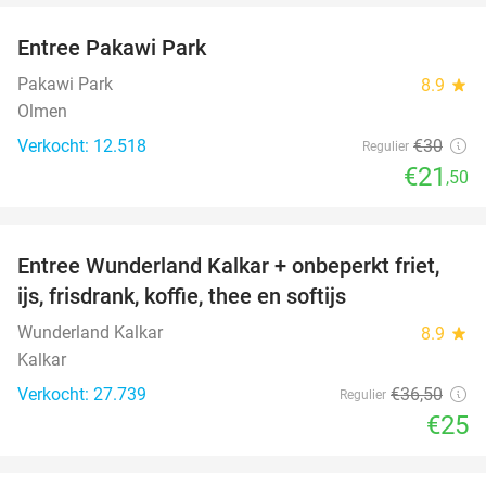
Entree Pakawi Park
28%
Pakawi Park
8.9
star
Olmen
Verkocht: 12.518
€30
Regulier
€21
,50
favorite_border
Entree Wunderland Kalkar + onbeperkt friet,
32%
ijs, frisdrank, koffie, thee en softijs
Wunderland Kalkar
8.9
star
Kalkar
Verkocht: 27.739
€36
,50
Regulier
€25
favorite_border