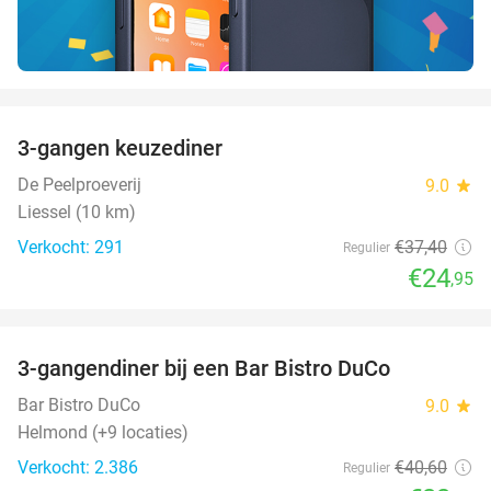
favorite_border
3-gangen keuzediner
33%
De Peelproeverij
9.0
star
Liessel (10 km)
Verkocht: 291
€37
,40
Regulier
€24
,95
favorite_border
3-gangendiner bij een Bar Bistro DuCo
45%
Bar Bistro DuCo
9.0
star
Helmond (+9 locaties)
Verkocht: 2.386
€40
,60
Regulier