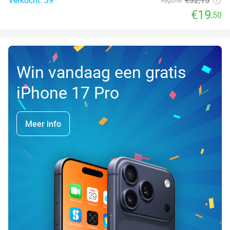
Verkocht: 39
€32
,15
Regulier
€19
,50
Win vandaag een gratis
iPhone 17 Pro
Meer info