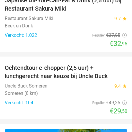
Japanse All-You-Can-Eat & Drink (2,5 uur) bij
13%
Restaurant Sakura Miki
Restaurant Sakura Miki
9.7
star
Beek en Donk
Verkocht: 1.022
€37
,95
Regulier
€32
,95
favorite_border
Ochtendtour e-chopper (2,5 uur) +
40%
lunchgerecht naar keuze bij Uncle Buck
Uncle Buck Someren
9.4
star
Someren (8 km)
Verkocht: 104
€49
,25
Regulier
€29
,50