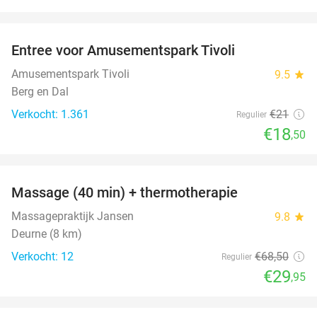
favorite_border
Entree voor Amusementspark Tivoli
12%
Amusementspark Tivoli
9.5
star
Berg en Dal
Verkocht: 1.361
€21
Regulier
€18
,50
favorite_border
Massage (40 min) + thermotherapie
56%
Massagepraktijk Jansen
9.8
star
Deurne (8 km)
Verkocht: 12
€68
,50
Regulier
€29
,95
favorite_border