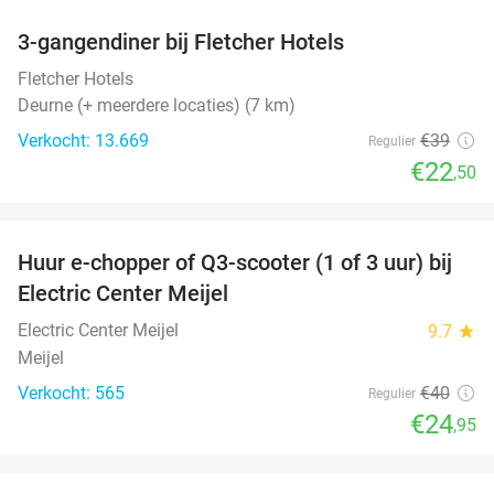
3-gangendiner bij Fletcher Hotels
42%
Fletcher Hotels
Deurne (+ meerdere locaties) (7 km)
Verkocht: 13.669
€39
Regulier
€22
,50
favorite_border
Huur e-chopper of Q3-scooter (1 of 3 uur) bij
38%
Electric Center Meijel
Electric Center Meijel
9.7
star
Meijel
Verkocht: 565
€40
Regulier
€24
,95
favorite_border