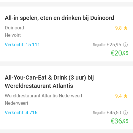
favorite_border
All-in spelen, eten en drinken bij Duinoord
19%
Duinoord
9.8
star
Helvoirt
Verkocht: 15.111
€25
,95
Regulier
€20
,95
favorite_border
All-You-Can-Eat & Drink (3 uur) bij
19%
Wereldrestaurant Atlantis
Wereldrestaurant Atlantis Nederweert
9.4
star
Nederweert
Verkocht: 4.716
€45
,50
Regulier
€36
,95
favorite_border