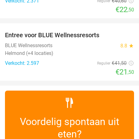
Verkocht: 2.371
€40
,60
Regulier
€22
,50
favorite_border
Entree voor BLUE Wellnessresorts
48%
BLUE Wellnessresorts
8.8
star
Helmond (+4 locaties)
Verkocht: 2.597
€41
,50
Regulier
€21
,50
Voordelig spontaan uit
eten?