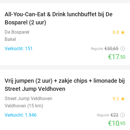
All-You-Can-Eat & Drink lunchbuffet bij De
43%
Bosparel (2 uur)
De Bosparel
8.8
star
Bakel
Verkocht: 151
€30
,65
Regulier
€17
,50
favorite_border
Vrij jumpen (2 uur) + zakje chips + limonade bij
50%
Street Jump Veldhoven
Street Jump Veldhoven
9.3
star
Veldhoven (15 km)
Verkocht: 1.946
€22
Regulier
€10
,95