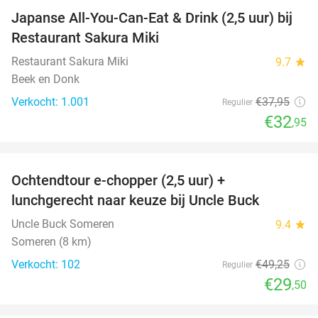
Japanse All-You-Can-Eat & Drink (2,5 uur) bij
13%
Restaurant Sakura Miki
Restaurant Sakura Miki
9.7
star
Beek en Donk
Verkocht: 1.001
€37
,95
Regulier
€32
,95
favorite_border
Ochtendtour e-chopper (2,5 uur) +
40%
lunchgerecht naar keuze bij Uncle Buck
Uncle Buck Someren
9.4
star
Someren (8 km)
Verkocht: 102
€49
,25
Regulier
€29
,50