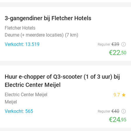
favorite_border
3-gangendiner bij Fletcher Hotels
42%
Fletcher Hotels
Deurne (+ meerdere locaties) (7 km)
Verkocht: 13.519
€39
Regulier
€22
,50
favorite_border
Huur e-chopper of Q3-scooter (1 of 3 uur) bij
38%
Electric Center Meijel
Electric Center Meijel
9.7
star
Meijel
Verkocht: 565
€40
Regulier
€24
,95
favorite_border