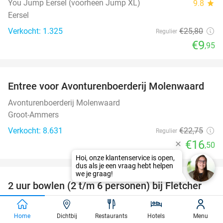
You Jump Eersel (voorheen Jump XL)
9.8
star
Eersel
Verkocht: 1.325
€25
,80
Regulier
€9
,95
favorite_border
Entree voor Avonturenboerderij Molenwaard
27%
Avonturenboerderij Molenwaard
Groot-Ammers
Verkocht: 8.631
€22
,75
Regulier
€16
,50
favorite_border
2 uur bowlen (2 t/m 6 personen) bij Fletcher
50%
Fletcher Bowling
Helmond (+4 locaties)
Home
Dichtbij
Restaurants
Hotels
Menu