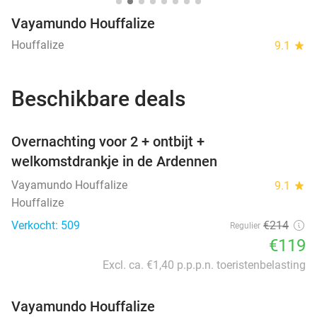
Vayamundo Houffalize
Houffalize
9.1
star
Beschikbare deals
favorite_border
Overnachting voor 2 + ontbijt +
welkomstdrankje in de Ardennen
Vayamundo Houffalize
9.1
star
Houffalize
Verkocht: 509
€214
Regulier
€119
Excl. ca. €1,40 p.p.p.n. toeristenbelasting
Vayamundo Houffalize