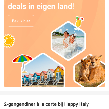
deals in eigen land
!
Bekijk hier
favorite_border
2-gangendiner à la carte bij Happy Italy
35%