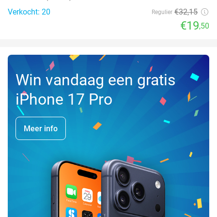
Verkocht: 20
€32
,15
Regulier
€19
,50
Win vandaag een gratis
iPhone 17 Pro
Meer info