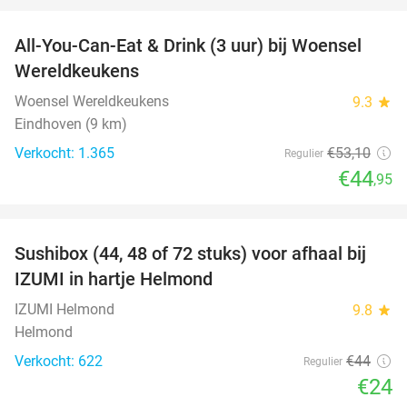
All-You-Can-Eat & Drink (3 uur) bij Woensel
15%
Wereldkeukens
Woensel Wereldkeukens
9.3
star
Eindhoven (9 km)
Verkocht: 1.365
€53
,10
Regulier
€44
,95
favorite_border
Sushibox (44, 48 of 72 stuks) voor afhaal bij
45%
IZUMI in hartje Helmond
IZUMI Helmond
9.8
star
Helmond
Verkocht: 622
€44
Regulier
€24