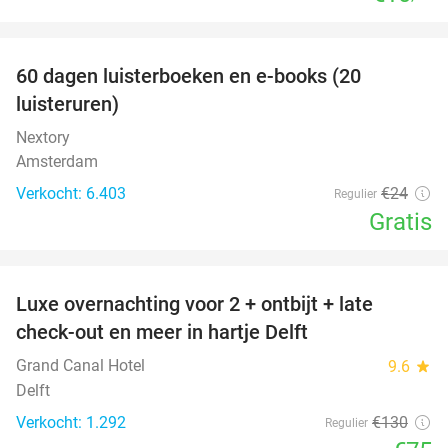
favorite_border
100%
60 dagen luisterboeken en e-books (20
luisteruren)
Nextory
Amsterdam
Verkocht: 6.403
€24
Regulier
Gratis
favorite_border
Luxe overnachting voor 2 + ontbijt + late
42%
check-out en meer in hartje Delft
Grand Canal Hotel
9.6
star
Delft
Verkocht: 1.292
€130
Regulier