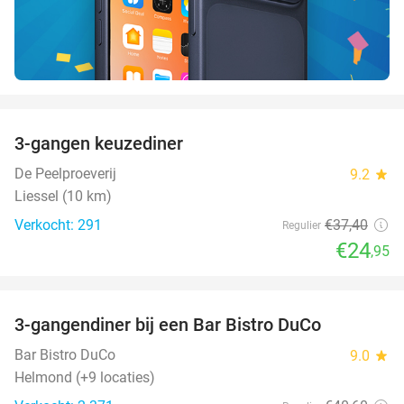
favorite_border
3-gangen keuzediner
33%
De Peelproeverij
9.2
star
Liessel (10 km)
Verkocht: 291
€37
,40
Regulier
€24
,95
favorite_border
3-gangendiner bij een Bar Bistro DuCo
45%
Bar Bistro DuCo
9.0
star
Helmond (+9 locaties)