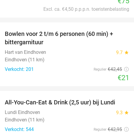
€75
Excl. ca. €4,50 p.p.p.n. toeristenbelasting
favorite_border
Bowlen voor 2 t/m 6 personen (60 min) +
51%
bittergarnituur
Hart van Eindhoven
9.7
star
Eindhoven (11 km)
Verkocht: 201
€42
,45
Regulier
€21
favorite_border
All-You-Can-Eat & Drink (2,5 uur) bij Lundi
14%
Lundi Eindhoven
9.3
star
Eindhoven (11 km)
Verkocht: 544
€42
,95
Regulier