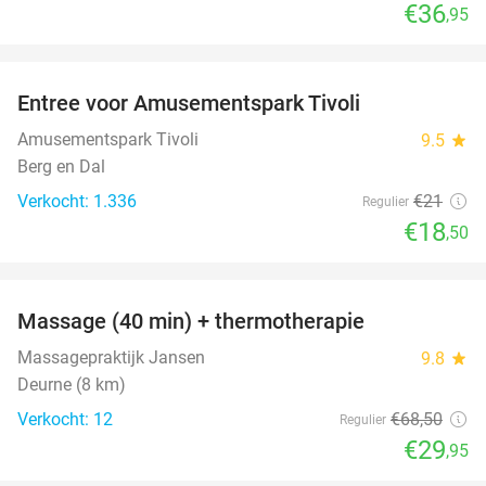
€36
,95
favorite_border
Entree voor Amusementspark Tivoli
12%
Amusementspark Tivoli
9.5
star
Berg en Dal
Verkocht: 1.336
€21
Regulier
€18
,50
favorite_border
Massage (40 min) + thermotherapie
56%
Massagepraktijk Jansen
9.8
star
Deurne (8 km)
Verkocht: 12
€68
,50
Regulier
€29
,95
favorite_border