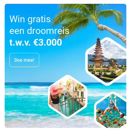
Win gratis
een droomreis
t.w.v. €3.000
Doe mee!