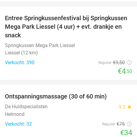
favorite_border
Entree Springkussenfestival bij Springkussen
53%
Mega Park Liessel (4 uur) + evt. drankje en
snack
Springkussen Mega Park Liessel
Liessel (12 km)
Verkocht: 390
€9
,50
Regulier
€4
,50
favorite_border
Ontspanningsmassage (30 of 60 min)
55%
De Huidspecialisten
9.2
star
Helmond
Verkocht: 32
€75
Regulier
€34