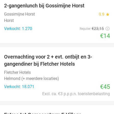
2-gangenlunch bij Gossimijne Horst
40%
Gossimijne Horst
9.9
star
Horst
Verkocht: 1.270
€23
,15
Regulier
€14
favorite_border
Overnachting voor 2 + evt. ontbijt en 3-
gangendiner bij Fletcher Hotels
Fletcher Hotels
Helmond (+ meerdere locaties)
€45
Verkocht: 18.071
Excl. ca. €3 p.p.p.n. toeristenbelasting
favorite_border