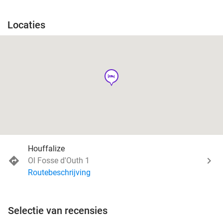
Locaties
hotel
Houffalize
Ol Fosse d'Outh 1
Routebeschrijving
Selectie van recensies