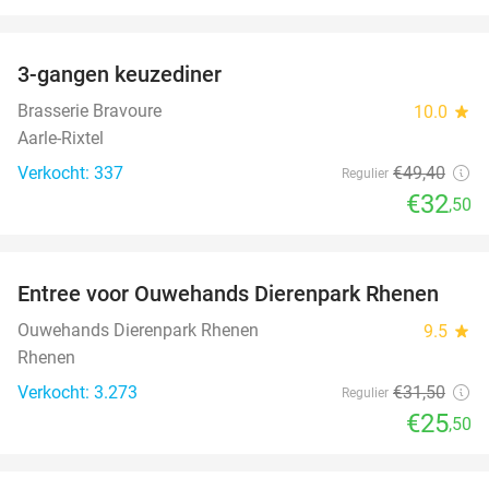
favorite_border
3-gangen keuzediner
34%
Brasserie Bravoure
10.0
star
Aarle-Rixtel
Verkocht: 337
€49
,40
Regulier
€32
,50
favorite_border
Entree voor Ouwehands Dierenpark Rhenen
19%
Ouwehands Dierenpark Rhenen
9.5
star
Rhenen
Verkocht: 3.273
€31
,50
Regulier
€25
,50
favorite_border