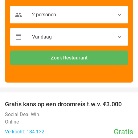
Zoek Restaurant
favorite_border
Gratis kans op een droomreis t.w.v. €3.000
Social Deal Win
Online
Gratis
Verkocht: 184.132