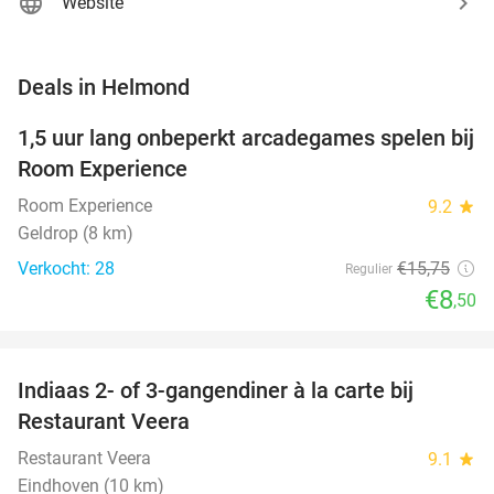
Website
favorite_border
Deals in Helmond
1,5 uur lang onbeperkt arcadegames spelen bij
46%
NEW
Room Experience
TODAY
Room Experience
9.2
star
Geldrop (8 km)
Verkocht: 28
€15
,75
Regulier
€8
,50
favorite_border
Indiaas 2- of 3-gangendiner à la carte bij
39%
NEW
Restaurant Veera
TODAY
Restaurant Veera
9.1
star
Eindhoven (10 km)