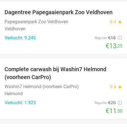
Dagentree Papegaaienpark Zoo Veldhoven
26%
Papegaaienpark Zoo Veldhoven
9.4
star
Veldhoven
Verkocht: 9.245
€18
Regulier
€13
,25
favorite_border
Complete carwash bij Washin7 Helmond
43%
(voorheen CarPro)
Washin7 Helmond (voorheen CarPro)
9.4
star
Helmond
Verkocht: 1.923
€20
Regulier
€11
,50
favorite_border