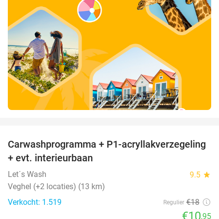
favorite_border
Carwashprogramma + P1-acryllakverzegeling
39%
+ evt. interieurbaan
Let´s Wash
9.5
star
Veghel (+2 locaties) (13 km)
Verkocht: 1.519
€18
Regulier
€10
,95