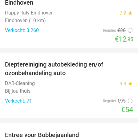
Eindhoven
Happy Italy Eindhoven
7.9
star
Eindhoven (10 km)
Verkocht: 3.260
€20
Regulier
€12
,95
favorite_border
Dieptereiniging autobekleding en/of
43%
ozonbehandeling auto
DAB-Cleaning
9.8
star
Bij jou thuis
Verkocht: 71
€95
Regulier
€54
favorite_border
Entree voor Bobbejaanland
40%