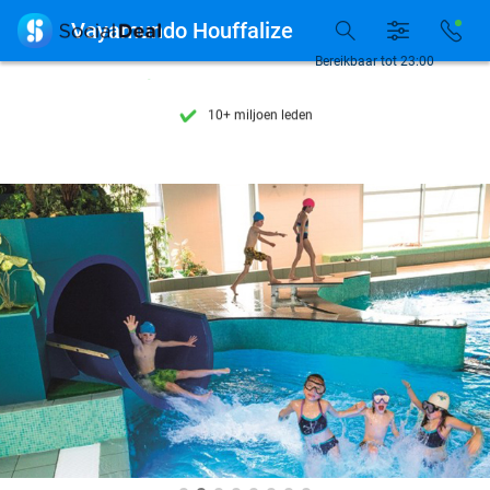
Ontdek 15.000+ deals

Vayamundo Houffalize
7 dagen per week beschikbaar
Bereikbaar tot 23:00
10+ miljoen leden
9,4
op basis van
206.001 reviews
Ontdek 15.000+ deals
7 dagen per week beschikbaar
10+ miljoen leden