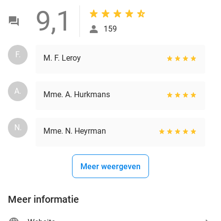
9,1
159
F.
M. F. Leroy
A.
Mme. A. Hurkmans
N.
Mme. N. Heyrman
Meer weergeven
Meer informatie