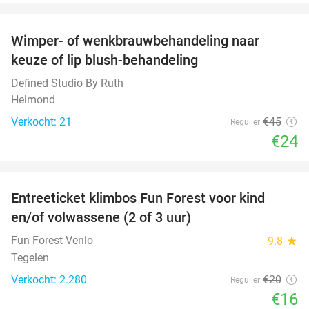
favorite_border
Wimper- of wenkbrauwbehandeling naar
47%
keuze of lip blush-behandeling
Defined Studio By Ruth
Helmond
Verkocht: 21
€45
Regulier
€24
favorite_border
Entreeticket klimbos Fun Forest voor kind
20%
en/of volwassene (2 of 3 uur)
Fun Forest Venlo
9.8
star
Tegelen
Verkocht: 2.280
€20
Regulier
€16