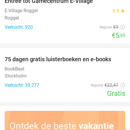
Entree tot Gamecentrum E-Village
34%
E-Village Roggel
8.8
star
Roggel
Verkocht: 920
€9
Regulier
€5
,95
favorite_border
100%
75 dagen gratis luisterboeken en e-books
BookBeat
Stockholm
Verkocht: 39.277
€22
,47
Regulier
Gratis
Ontdek de beste
vakantie