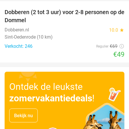
Dobberen (2 tot 3 uur) voor 2-8 personen op de
29%
Dommel
Dobberen.nl
10.0
star
Sint-Oedenrode (10 km)
Verkocht: 246
€69
Regulier
€49
Ontdek de leukste
zomervakantiedeals
!
Bekijk nu