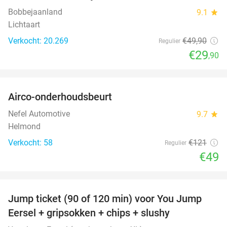
Bobbejaanland
9.1
star
Lichtaart
Verkocht: 20.269
€49
,90
Regulier
€29
,90
favorite_border
Airco-onderhoudsbeurt
60%
Nefel Automotive
9.7
star
Helmond
Verkocht: 58
€121
Regulier
€49
favorite_border
Jump ticket (90 of 120 min) voor You Jump
61%
Eersel + gripsokken + chips + slushy