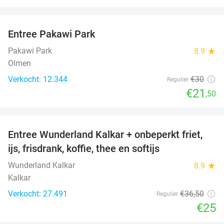
favorite_border
Entree Pakawi Park
28%
Pakawi Park
8.9
star
Olmen
Verkocht: 12.344
€30
Regulier
€21
,50
favorite_border
Entree Wunderland Kalkar + onbeperkt friet,
32%
ijs, frisdrank, koffie, thee en softijs
Wunderland Kalkar
8.9
star
Kalkar
Verkocht: 27.491
€36
,50
Regulier
€25
favorite_border