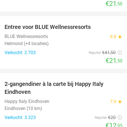
€21
,50
favorite_border
Entree voor BLUE Wellnessresorts
48%
BLUE Wellnessresorts
8.8
star
Helmond (+4 locaties)
Verkocht: 2.703
€41
,50
Regulier
€21
,50
favorite_border
2-gangendiner à la carte bij Happy Italy
35%
Eindhoven
Happy Italy Eindhoven
7.9
star
Eindhoven (10 km)
Verkocht: 3.323
€20
Regulier
€12
,95