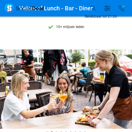
Ontdek 15.000+ deals

Velosoof Lunch - Bar - Diner
7 dagen per week beschikbaar
Bereikbaar tot 21:00
10+ miljoen leden
9,4
op basis van
206.274 reviews
Ontdek 15.000+ deals
7 dagen per week beschikbaar
10+ miljoen leden