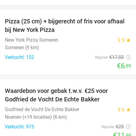
favorite_border
Pizza (25 cm) + bijgerecht of fris voor afhaal
60%
bij New York Pizza
New York Pizza Someren
9.5
star
Someren (9 km)
Verkocht: 152
€17
,55
Regulier
€6
,99
favorite_border
Waardebon voor gebak t.w.v. €25 voor
52%
Godfried de Vocht De Echte Bakker
Godfried de Vocht De Echte Bakker
9.6
star
Nuenen (+19 locaties) (6 km)
Verkocht: 975
€25
Regulier
€11
,99