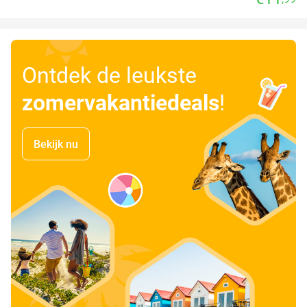
Ontdek de leukste
zomervakantiedeals
!
Bekijk nu