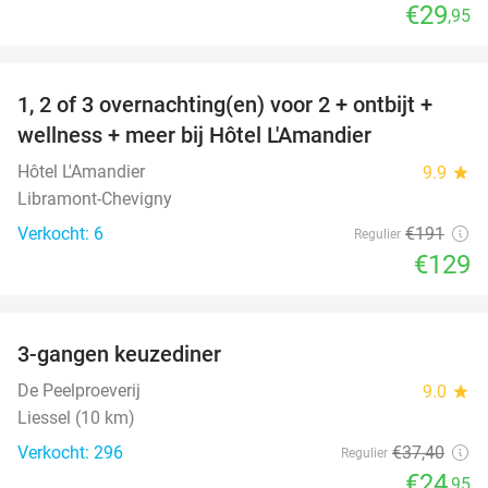
€29
,95
favorite_border
1, 2 of 3 overnachting(en) voor 2 + ontbijt +
32%
NEW
wellness + meer bij Hôtel L'Amandier
TODAY
Hôtel L'Amandier
9.9
star
Libramont-Chevigny
Verkocht: 6
€191
Regulier
€129
favorite_border
3-gangen keuzediner
33%
De Peelproeverij
9.0
star
Liessel (10 km)
Verkocht: 296
€37
,40
Regulier
€24
,95