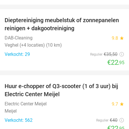
favorite_border
Dieptereiniging meubelstuk of zonnepanelen
35%
reinigen + dakgootreiniging
DAB-Cleaning
9.8
star
Veghel (+4 locaties) (10 km)
Verkocht: 29
€35
,50
Regulier
€22
,95
favorite_border
Huur e-chopper of Q3-scooter (1 of 3 uur) bij
43%
Electric Center Meijel
Electric Center Meijel
9.7
star
Meijel
Verkocht: 562
€40
Regulier
€22
,95