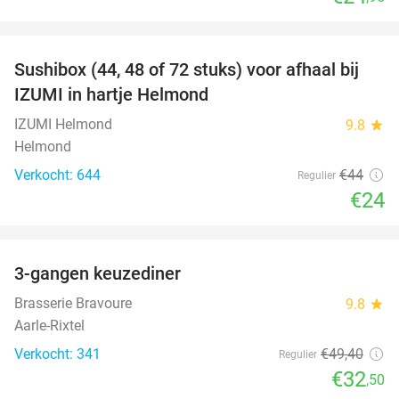
favorite_border
Sushibox (44, 48 of 72 stuks) voor afhaal bij
45%
IZUMI in hartje Helmond
IZUMI Helmond
9.8
star
Helmond
Verkocht: 644
€44
Regulier
€24
favorite_border
3-gangen keuzediner
34%
Brasserie Bravoure
9.8
star
Aarle-Rixtel
Verkocht: 341
€49
,40
Regulier
€32
,50