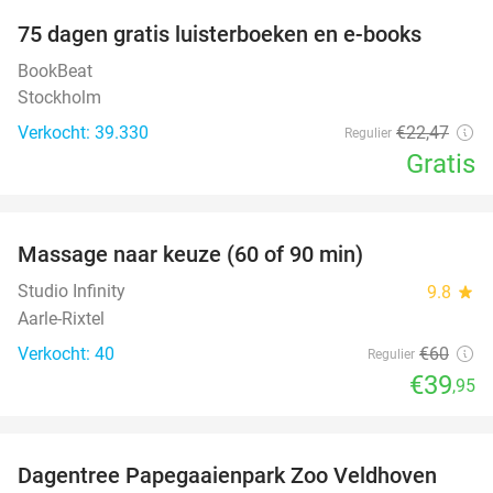
100%
75 dagen gratis luisterboeken en e-books
BookBeat
Stockholm
Verkocht: 39.330
€22
,47
Regulier
Gratis
favorite_border
Massage naar keuze (60 of 90 min)
33%
Studio Infinity
9.8
star
Aarle-Rixtel
Verkocht: 40
€60
Regulier
€39
,95
favorite_border
Dagentree Papegaaienpark Zoo Veldhoven
26%