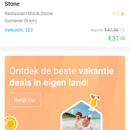
Stone
Restaurant Black Stone
9.7
star
Someren (8 km)
Verkocht: 153
€47
,50
Regulier
€31
,50
Ontdek de beste
vakantie
deals in eigen land
!
Bekijk hier