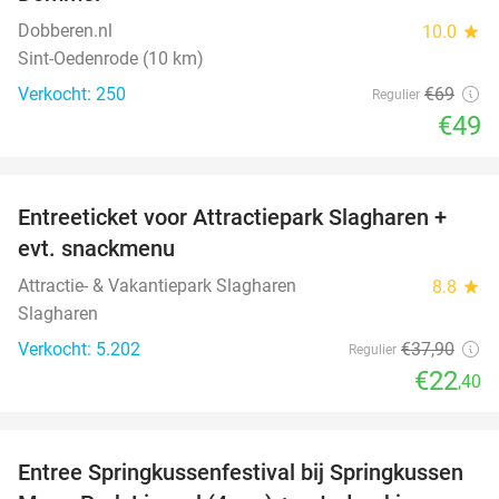
Dobberen.nl
10.0
star
Sint-Oedenrode (10 km)
Verkocht: 250
€69
Regulier
€49
favorite_border
Entreeticket voor Attractiepark Slagharen +
41%
evt. snackmenu
Attractie- & Vakantiepark Slagharen
8.8
star
Slagharen
Verkocht: 5.202
€37
,90
Regulier
€22
,40
favorite_border
Entree Springkussenfestival bij Springkussen
53%