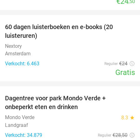
€24
,50
favorite_border
100%
60 dagen luisterboeken en e-books (20
luisteruren)
Nextory
Amsterdam
Verkocht: 6.463
€24
Regulier
Gratis
favorite_border
Dagentree voor park Mondo Verde +
25%
onbeperkt eten en drinken
Mondo Verde
8.3
star
Landgraaf
Verkocht: 34.879
€28
,50
Regulier