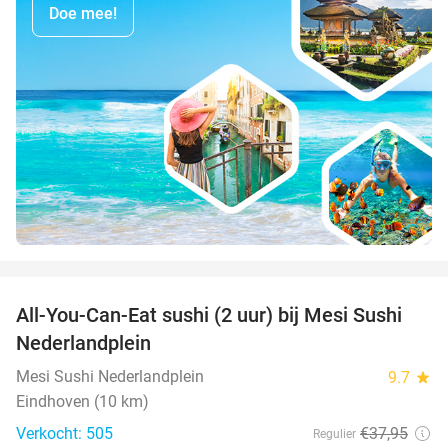
Doe mee!
favorite_border
All-You-Can-Eat sushi (2 uur) bij Mesi Sushi
21%
Nederlandplein
Mesi Sushi Nederlandplein
9.7
star
Eindhoven (10 km)
Verkocht: 505
€37
,95
Regulier