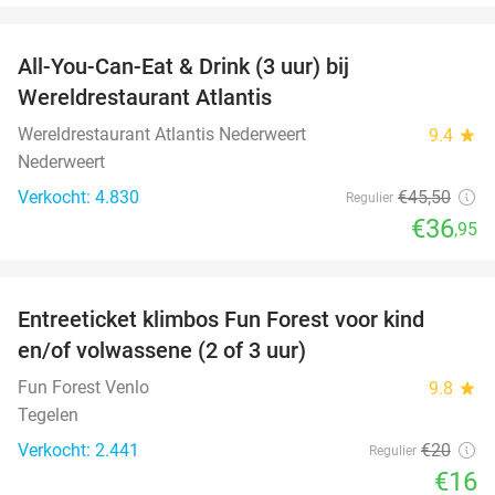
favorite_border
All-You-Can-Eat & Drink (3 uur) bij
19%
Wereldrestaurant Atlantis
Wereldrestaurant Atlantis Nederweert
9.4
star
Nederweert
Verkocht: 4.830
€45
,50
Regulier
€36
,95
favorite_border
Entreeticket klimbos Fun Forest voor kind
20%
en/of volwassene (2 of 3 uur)
Fun Forest Venlo
9.8
star
Tegelen
Verkocht: 2.441
€20
Regulier
€16