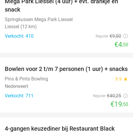
Mega Park Liessel (4 uur) + evt. drankje en
snack
Springkussen Mega Park Liessel
Liessel (12 km)
Verkocht: 410
€9
,50
Regulier
€4
,50
favorite_border
Bowlen voor 2 t/m 7 personen (1 uur) + snacks
52%
Pins & Pints Bowling
9.9
star
Nederweert
Verkocht: 711
€40
,25
Regulier
€19
,50
favorite_border
4-gangen keuzediner bij Restaurant Black
34%