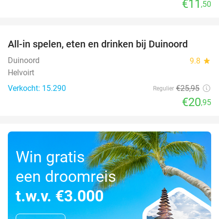
€11
,50
favorite_border
All-in spelen, eten en drinken bij Duinoord
19%
Duinoord
9.8
star
Helvoirt
Verkocht: 15.290
€25
,95
Regulier
€20
,95
Win gratis
een droomreis
t.w.v. €3.000