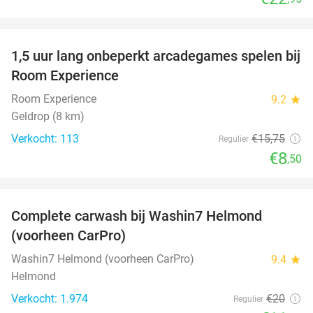
favorite_border
1,5 uur lang onbeperkt arcadegames spelen bij
46%
Room Experience
Room Experience
9.2
star
Geldrop (8 km)
Verkocht: 113
€15
,75
Regulier
€8
,50
favorite_border
Complete carwash bij Washin7 Helmond
43%
(voorheen CarPro)
Washin7 Helmond (voorheen CarPro)
9.4
star
Helmond
Verkocht: 1.974
€20
Regulier