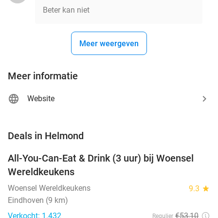
Beter kan niet
Meer weergeven
Meer informatie
Website
favorite_border
Deals in Helmond
All-You-Can-Eat & Drink (3 uur) bij Woensel
15%
Wereldkeukens
Woensel Wereldkeukens
9.3
star
Eindhoven (9 km)
Verkocht: 1.432
€53
,10
Regulier