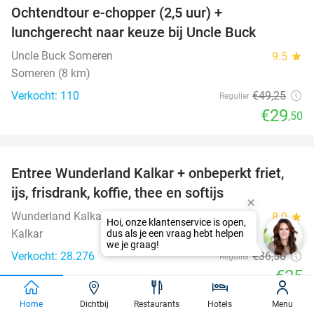
Ochtendtour e-chopper (2,5 uur) +
40%
lunchgerecht naar keuze bij Uncle Buck
Uncle Buck Someren
9.5
star
Someren (8 km)
Verkocht: 110
€49
,25
Regulier
€29
,50
favorite_border
Entree Wunderland Kalkar + onbeperkt friet,
32%
ijs, frisdrank, koffie, thee en softijs
Wunderland Kalkar
8.9
star
Kalkar
Verkocht: 28.276
€36
,50
Regulier
€25
favorite_border
Home
Dichtbij
Restaurants
Hotels
Menu