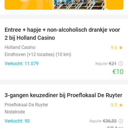
favorite_border
Entree + hapje + non-alcoholisch drankje voor
52%
2 bij Holland Casino
Holland Casino
9.6
star
Eindhoven (+12 locaties) (10 km)
Verkocht: 11.079
€21
Regulier
€10
favorite_border
3-gangen keuzediner bij Proeflokaal De Ruyter
33%
Proeflokaal De Ruyter
9.5
star
Nistelrode
Verkocht: 90
€36
,55
Regulier