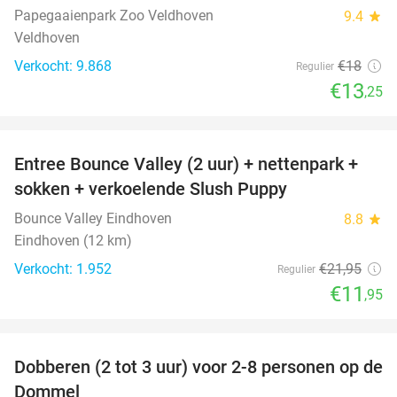
Papegaaienpark Zoo Veldhoven
9.4
star
Veldhoven
Verkocht: 9.868
€18
Regulier
€13
,25
favorite_border
Entree Bounce Valley (2 uur) + nettenpark +
46%
sokken + verkoelende Slush Puppy
Bounce Valley Eindhoven
8.8
star
Eindhoven (12 km)
Verkocht: 1.952
€21
,95
Regulier
€11
,95
favorite_border
Dobberen (2 tot 3 uur) voor 2-8 personen op de
29%
Dommel