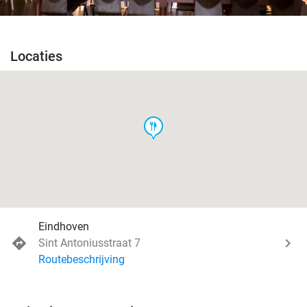
Locaties
food
Eindhoven
Sint Antoniusstraat 7
Routebeschrijving