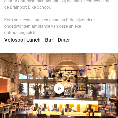
cultuur ontbreekt hier niet dankzij de unieke connectie met
de Brainport Bike School.
Kom snel eens langs en ervaar zelf de bijzondere,
ongedwongen ambiance van deze unieke
ontmoetingsplek!
Velosoof Lunch - Bar - Diner
play_circle