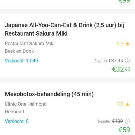
€99
favorite_border
Japanse All-You-Can-Eat & Drink (2,5 uur) bij
13%
Restaurant Sakura Miki
Restaurant Sakura Miki
9.7
star
Beek en Donk
Verkocht: 1.049
€37
,95
Regulier
€32
,95
favorite_border
Mesobotox-behandeling (45 min)
58%
NEW
TODAY
Clinic One Helmond
7.5
star
Helmond
Verkocht: 0
€139
Regulier
€59