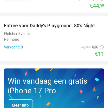
€44
,95
favorite_border
Entree voor Daddy's Playground: 80's Night
45%
NEW
TODAY
Fletcher Events
Helmond
Verkocht: 0
€20
Regulier
€11
Win vandaag een gratis
iPhone 17 Pro
Meer info