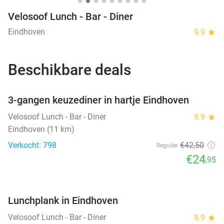
Velosoof Lunch - Bar - Diner
Eindhoven
9.9
star
Beschikbare deals
favorite_border
3-gangen keuzediner in hartje Eindhoven
Velosoof Lunch - Bar - Diner
9.9
star
Eindhoven (11 km)
Verkocht: 798
€42
,50
Regulier
€24
,95
favorite_border
Lunchplank in Eindhoven
Velosoof Lunch - Bar - Diner
9.9
star