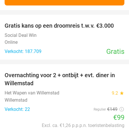
favorite_border
Gratis kans op een droomreis t.w.v. €3.000
Social Deal Win
Online
Gratis
Verkocht: 187.709
favorite_border
Overnachting voor 2 + ontbijt + evt. diner in
34%
Willemstad
Het Wapen van Willemstad
9.2
star
Willemstad
Verkocht: 22
€149
Regulier
€99
Excl. ca. €1,26 p.p.p.n. toeristenbelasting