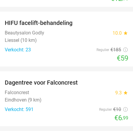
favorite_border
HIFU facelift-behandeling
68%
Beautysalon Godly
10.0
star
Liessel (10 km)
Verkocht: 23
€185
Regulier
€59
favorite_border
Dagentree voor Falconcrest
30%
Falconcrest
9.3
star
Eindhoven (9 km)
Verkocht: 591
€10
Regulier
€6
,99
favorite_border