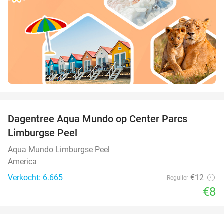
favorite_border
Dagentree Aqua Mundo op Center Parcs
33%
Limburgse Peel
Aqua Mundo Limburgse Peel
America
Verkocht: 6.665
€12
Regulier
€8
favorite_border