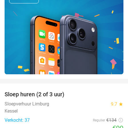
favorite_border
Sloep huren (2 of 3 uur)
26%
Sloepverhuur Limburg
9.7
star
Kessel
Verkocht: 37
€134
Regulier