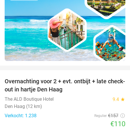
favorite_border
Overnachting voor 2 + evt. ontbijt + late check-
30%
out in hartje Den Haag
The ALD Boutique Hotel
9.4
star
Den Haag (12 km)
Verkocht: 1.238
€157
Regulier
€110