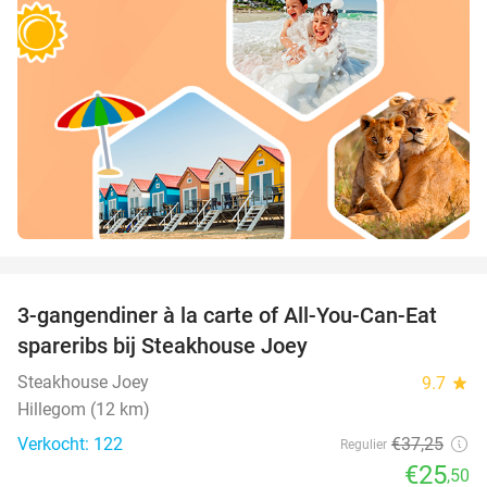
favorite_border
3-gangendiner à la carte of All-You-Can-Eat
32%
spareribs bij Steakhouse Joey
Steakhouse Joey
9.7
star
Hillegom (12 km)
Verkocht: 122
€37
,25
Regulier
€25
,50