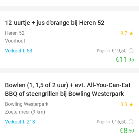
favorite_border
12-uurtje + jus d'orange bij Heren 52
39%
Heren 52
9.7
star
Voorhout
Verkocht: 53
€19
,50
Regulier
€11
,95
favorite_border
Bowlen (1, 1,5 of 2 uur) + evt. All-You-Can-Eat
48%
BBQ of steengrillen bij Bowling Westerpark
Bowling Westerpark
8.3
star
Zoetermeer (9 km)
Verkocht: 213
€16
,50
Regulier
€8
,50