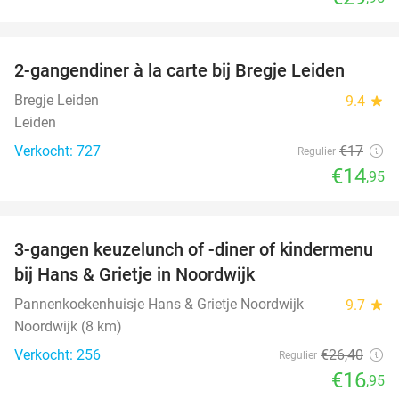
favorite_border
2-gangendiner à la carte bij Bregje Leiden
12%
Bregje Leiden
9.4
star
Leiden
Verkocht: 727
€17
Regulier
€14
,95
favorite_border
3-gangen keuzelunch of -diner of kindermenu
36%
bij Hans & Grietje in Noordwijk
Pannenkoekenhuisje Hans & Grietje Noordwijk
9.7
star
Noordwijk (8 km)
Verkocht: 256
€26
,40
Regulier
€16
,95