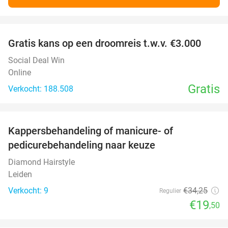
favorite_border
Gratis kans op een droomreis t.w.v. €3.000
Social Deal Win
Online
Gratis
Verkocht: 188.508
favorite_border
Kappersbehandeling of manicure- of
43%
pedicurebehandeling naar keuze
Diamond Hairstyle
Leiden
Verkocht: 9
€34
,25
Regulier
€19
,50
favorite_border