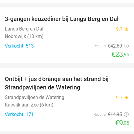
favorite_border
3-gangen keuzediner bij Langs Berg en Dal
44%
Langs Berg en Dal
9.7
star
Noordwijk (10 km)
Verkocht: 513
€42
,60
Regulier
€23
,95
favorite_border
Ontbijt + jus d'orange aan het strand bij
33%
Strandpaviljoen de Watering
Strandpaviljoen de Watering
9.7
star
Katwijk aan Zee (6 km)
Verkocht: 171
€14
,95
Regulier
€9
,95