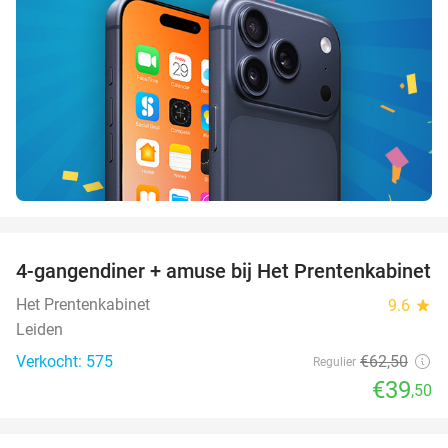
favorite_border
4-gangendiner + amuse bij Het Prentenkabinet
37%
Het Prentenkabinet
9.6
star
Leiden
Verkocht: 575
€62
,50
Regulier
€39
,50
favorite_border