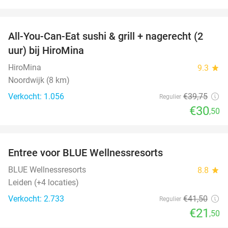
favorite_border
All-You-Can-Eat sushi & grill + nagerecht (2
23%
uur) bij HiroMina
HiroMina
9.3
star
Noordwijk (8 km)
Verkocht: 1.056
€39
,75
Regulier
€30
,50
favorite_border
Entree voor BLUE Wellnessresorts
48%
BLUE Wellnessresorts
8.8
star
Leiden (+4 locaties)
Verkocht: 2.733
€41
,50
Regulier
€21
,50