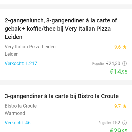
favorite_border
2-gangenlunch, 3-gangendiner à la carte of
38%
gebak + koffie/thee bij Very Italian Pizza
Leiden
Very Italian Pizza Leiden
9.6
star
Leiden
Verkocht: 1.217
€24
,30
Regulier
€14
,95
favorite_border
3-gangendiner à la carte bij Bistro la Croute
42%
Bistro la Croute
9.7
star
Warmond
Verkocht: 46
€52
Regulier
€29
,95