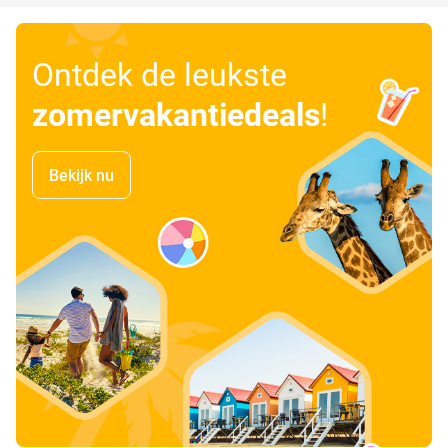
Ontdek de leukste
zomervakantiedeals
!
Bekijk nu