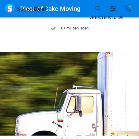
Ontdek 15.000+ deals

Piece of Cake Moving
7 dagen per week beschikbaar
Bereikbaar tot 21:00
10+ miljoen leden
9,4
op basis van
206.322 reviews
Ontdek 15.000+ deals
7 dagen per week beschikbaar
10+ miljoen leden