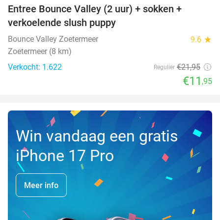
Entree Bounce Valley (2 uur) + sokken +
46%
verkoelende slush puppy
Bounce Valley Zoetermeer
9.6
star
Zoetermeer (8 km)
Verkocht: 1.622
€21
,95
Regulier
€11
,95
Win vandaag een gratis
iPhone 17 Pro
Meer info