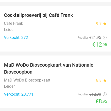
favorite_border
Cocktailproeverij bij Café Frank
41%
Café Frank
9.7
star
Leiden
Verkocht: 372
€21
,95
Regulier
€12
,95
favorite_border
MaDiWoDo Bioscoopkaart van Nationale
31%
Bioscoopbon
MaDiWoDo Bioscoopkaart
8.8
star
Leiden
Verkocht: 20.771
€12
,90
Regulier
€8
,95
favorite_border