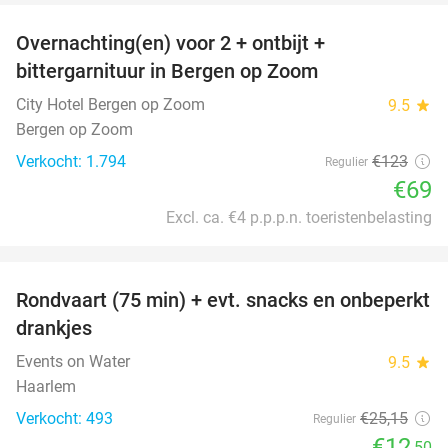
Overnachting(en) voor 2 + ontbijt +
44%
bittergarnituur in Bergen op Zoom
City Hotel Bergen op Zoom
9.5
star
Bergen op Zoom
Verkocht: 1.794
€123
Regulier
€69
Excl. ca. €4 p.p.p.n. toeristenbelasting
favorite_border
Rondvaart (75 min) + evt. snacks en onbeperkt
50%
drankjes
Events on Water
9.5
star
Haarlem
Verkocht: 493
€25
,15
Regulier
€12
,50