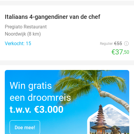
favorite_border
Italiaans 4-gangendiner van de chef
32%
Pregiato Restaurant
Noordwijk (8 km)
Verkocht: 15
€55
Regulier
€37
,50
Win gratis
een droomreis
t.w.v. €3.000
Doe mee!