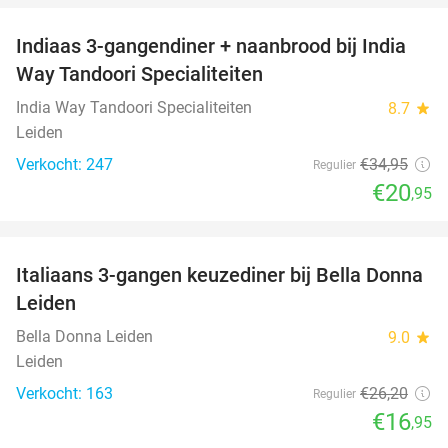
Indiaas 3-gangendiner + naanbrood bij India
40%
Way Tandoori Specialiteiten
India Way Tandoori Specialiteiten
8.7
star
Leiden
Verkocht: 247
€34
,95
Regulier
€20
,95
favorite_border
Italiaans 3-gangen keuzediner bij Bella Donna
35%
Leiden
Bella Donna Leiden
9.0
star
Leiden
Verkocht: 163
€26
,20
Regulier
€16
,95