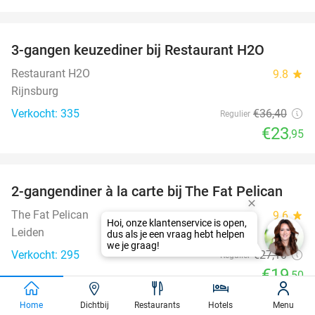
favorite_border
3-gangen keuzediner bij Restaurant H2O
34%
Restaurant H2O
9.8
star
Rijnsburg
Verkocht: 335
€36
,40
Regulier
€23
,95
favorite_border
2-gangendiner à la carte bij The Fat Pelican
28%
The Fat Pelican
9.6
star
Leiden
Verkocht: 295
€27
,10
Regulier
€19
,50
favorite_border
Home
Dichtbij
Restaurants
Hotels
Menu