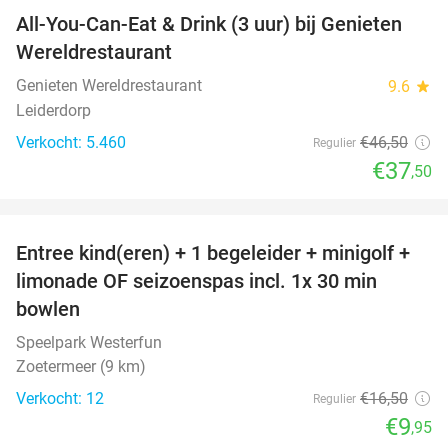
All-You-Can-Eat & Drink (3 uur) bij Genieten
19%
Wereldrestaurant
Genieten Wereldrestaurant
9.6
star
Leiderdorp
Verkocht: 5.460
€46
,50
Regulier
€37
,50
favorite_border
Entree kind(eren) + 1 begeleider + minigolf +
40%
NEW
limonade OF seizoenspas incl. 1x 30 min
TODAY
bowlen
Speelpark Westerfun
Zoetermeer (9 km)
Verkocht: 12
€16
,50
Regulier
€9
,95