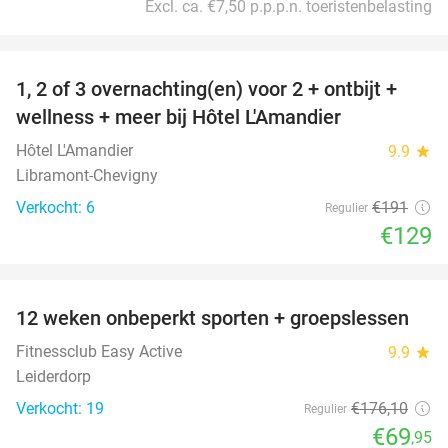
Excl. ca. €7,50 p.p.p.n. toeristenbelasting
favorite_border
1, 2 of 3 overnachting(en) voor 2 + ontbijt +
32%
NEW
wellness + meer bij Hôtel L'Amandier
TODAY
Hôtel L'Amandier
9.9
star
Libramont-Chevigny
Verkocht: 6
€191
Regulier
€129
favorite_border
12 weken onbeperkt sporten + groepslessen
60%
Fitnessclub Easy Active
9.9
star
Leiderdorp
Verkocht: 19
€176
,10
Regulier
€69
,95