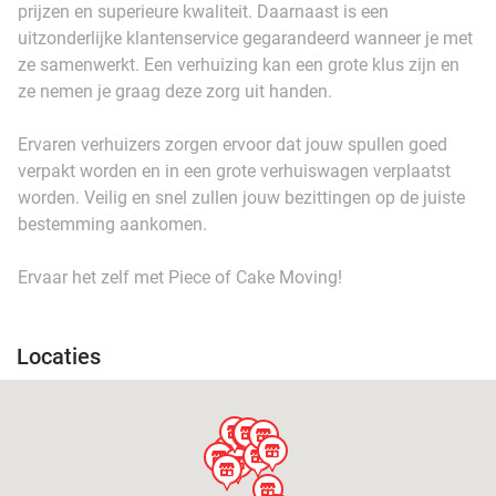
prijzen en superieure kwaliteit. Daarnaast is een
uitzonderlijke klantenservice gegarandeerd wanneer je met
ze samenwerkt. Een verhuizing kan een grote klus zijn en
ze nemen je graag deze zorg uit handen.
Ervaren verhuizers zorgen ervoor dat jouw spullen goed
verpakt worden en in een grote verhuiswagen verplaatst
worden. Veilig en snel zullen jouw bezittingen op de juiste
bestemming aankomen.
Ervaar het zelf met Piece of Cake Moving!
Locaties
store
store
store
store
store
store
store
store
store
store
store