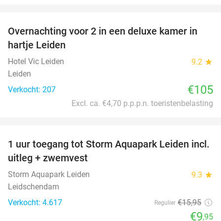
favorite_border
Overnachting voor 2 in een deluxe kamer in
hartje Leiden
Hotel Vic Leiden
9.2
star
Leiden
€105
Verkocht: 207
Excl. ca. €4,70 p.p.p.n. toeristenbelasting
favorite_border
1 uur toegang tot Storm Aquapark Leiden incl.
38%
uitleg + zwemvest
Storm Aquapark Leiden
9.3
star
Leidschendam
Verkocht: 4.617
€15
,95
Regulier
€9
,95