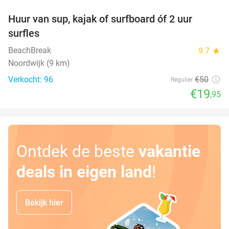
Huur van sup, kajak of surfboard óf 2 uur
60%
surfles
BeachBreak
9.7
star
Noordwijk (9 km)
Verkocht: 96
€50
Regulier
€19
,95
Ontdek de beste
vakantie
deals in eigen land
!
Bekijk hier