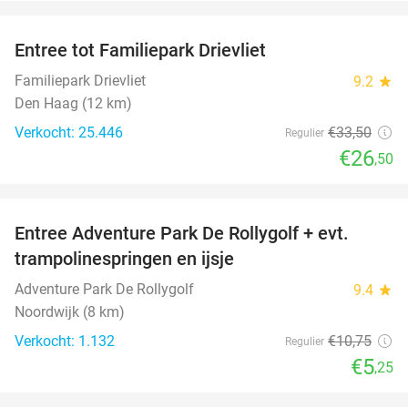
favorite_border
Entree tot Familiepark Drievliet
21%
Familiepark Drievliet
9.2
star
Den Haag (12 km)
Verkocht: 25.446
€33
,50
Regulier
€26
,50
favorite_border
Entree Adventure Park De Rollygolf + evt.
51%
trampolinespringen en ijsje
Adventure Park De Rollygolf
9.4
star
Noordwijk (8 km)
Verkocht: 1.132
€10
,75
Regulier
€5
,25
favorite_border