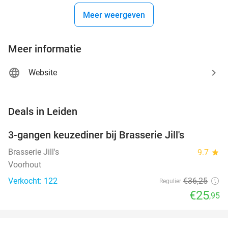
Meer weergeven
Meer informatie
Website
favorite_border
Deals in Leiden
3-gangen keuzediner bij Brasserie Jill's
28%
Brasserie Jill's
9.7
star
Voorhout
Verkocht: 122
€36
,25
Regulier
€25
,95
favorite_border