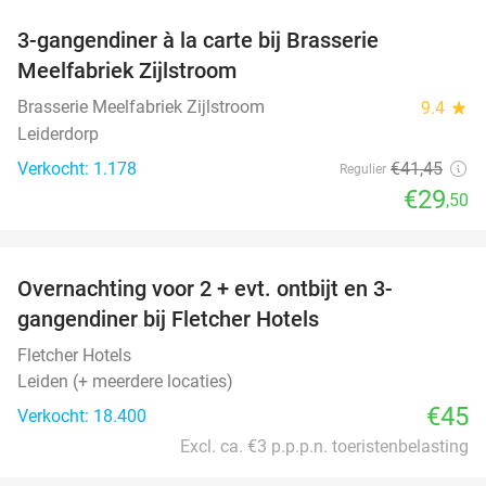
3-gangendiner à la carte bij Brasserie
29%
Meelfabriek Zijlstroom
Brasserie Meelfabriek Zijlstroom
9.4
star
Leiderdorp
Verkocht: 1.178
€41
,45
Regulier
€29
,50
favorite_border
Overnachting voor 2 + evt. ontbijt en 3-
gangendiner bij Fletcher Hotels
Fletcher Hotels
Leiden (+ meerdere locaties)
€45
Verkocht: 18.400
Excl. ca. €3 p.p.p.n. toeristenbelasting
favorite_border