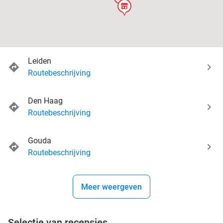
store
Leiden
Routebeschrijving
Den Haag
Routebeschrijving
Gouda
Routebeschrijving
Meer weergeven
Selectie van recensies