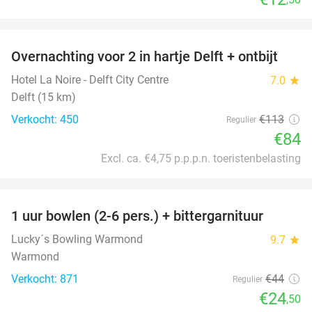
favorite_border
Overnachting voor 2 in hartje Delft + ontbijt
26%
Hotel La Noire - Delft City Centre
7.0
star
Delft (15 km)
Verkocht: 450
€113
Regulier
€84
Excl. ca. €4,75 p.p.p.n. toeristenbelasting
favorite_border
1 uur bowlen (2-6 pers.) + bittergarnituur
44%
Lucky´s Bowling Warmond
9.7
star
Warmond
Verkocht: 871
€44
Regulier
€24
,50