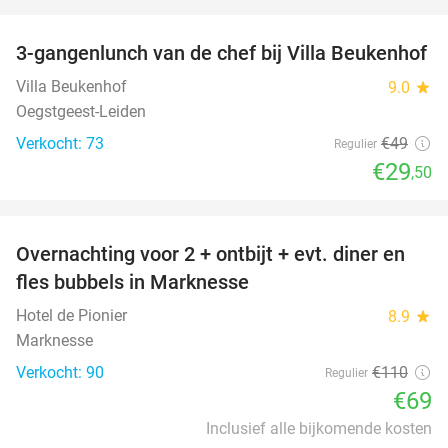
favorite_border
3-gangenlunch van de chef bij Villa Beukenhof
40%
Villa Beukenhof
9.0
star
Oegstgeest-Leiden
Verkocht: 73
€49
Regulier
€29
,50
favorite_border
Overnachting voor 2 + ontbijt + evt. diner en
37%
fles bubbels in Marknesse
Hotel de Pionier
8.9
star
Marknesse
Verkocht: 90
€110
Regulier
€69
Inclusief alle bijkomende kosten