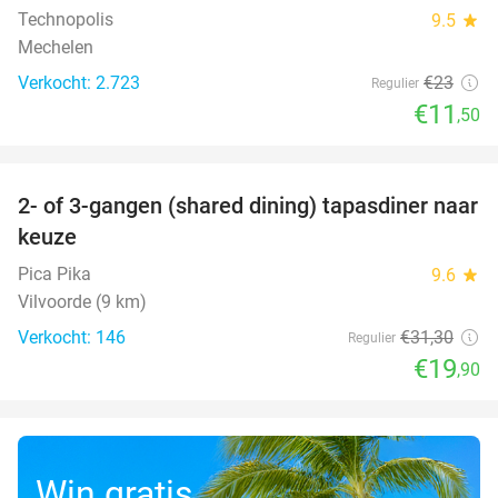
Technopolis
9.5
star
Mechelen
Verkocht: 2.723
€23
Regulier
€11
,50
favorite_border
2- of 3-gangen (shared dining) tapasdiner naar
36%
keuze
Pica Pika
9.6
star
Vilvoorde (9 km)
Verkocht: 146
€31
,30
Regulier
€19
,90
Win gratis