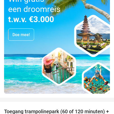
een droomreis
t.w.v. €3.000
Doe mee!
favorite_border
Toegang trampolinepark (60 of 120 minuten) +
47%