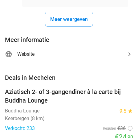
Meer weergeven
Meer informatie
Website
favorite_border
Deals in Mechelen
Aziatisch 2- of 3-gangendiner à la carte bij
31%
Buddha Lounge
Buddha Lounge
9.5
star
Keerbergen (8 km)
Verkocht: 233
€36
Regulier
€24
,90