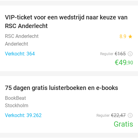
favorite_border
VIP-ticket voor een wedstrijd naar keuze van
70%
RSC Anderlecht
RSC Anderlecht
8.9
star
Anderlecht
Verkocht: 364
€165
Regulier
€49
,90
favorite_border
100%
75 dagen gratis luisterboeken en e-books
BookBeat
Stockholm
Verkocht: 39.262
€22
,47
Regulier
Gratis
favorite_border