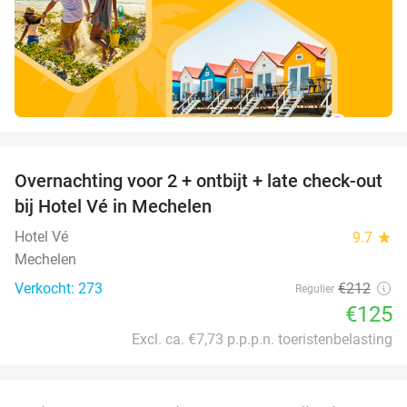
favorite_border
Overnachting voor 2 + ontbijt + late check-out
41%
bij Hotel Vé in Mechelen
Hotel Vé
9.7
star
Mechelen
Verkocht: 273
€212
Regulier
€125
Excl. ca. €7,73 p.p.p.n. toeristenbelasting
favorite_border