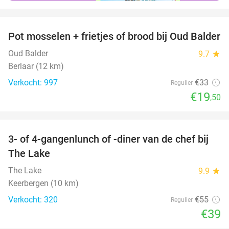
favorite_border
Pot mosselen + frietjes of brood bij Oud Balder
41%
Oud Balder
9.7
star
Berlaar (12 km)
Verkocht: 997
€33
Regulier
€19
,50
favorite_border
3- of 4-gangenlunch of -diner van de chef bij
29%
The Lake
The Lake
9.9
star
Keerbergen (10 km)
Verkocht: 320
€55
Regulier
€39