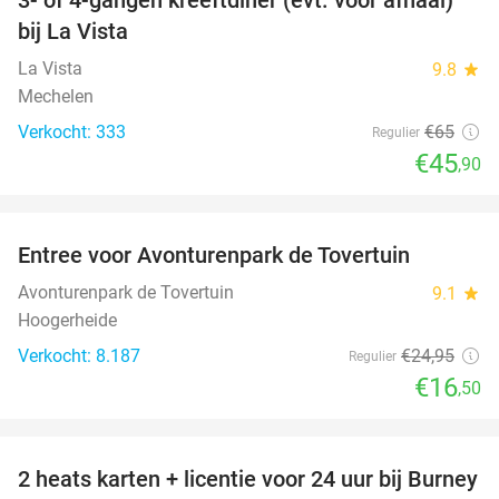
29%
bij La Vista
La Vista
9.8
star
Mechelen
Verkocht: 333
€65
Regulier
€45
,90
favorite_border
Entree voor Avonturenpark de Tovertuin
34%
Avonturenpark de Tovertuin
9.1
star
Hoogerheide
Verkocht: 8.187
€24
,95
Regulier
€16
,50
favorite_border
2 heats karten + licentie voor 24 uur bij Burney
37%