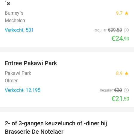
´s
Burney´s
9.7
star
Mechelen
Verkocht: 501
€39
,50
Regulier
€24
,90
favorite_border
Entree Pakawi Park
28%
Pakawi Park
8.9
star
Olmen
Verkocht: 12.195
€30
Regulier
€21
,50
favorite_border
2- of 3-gangen keuzelunch of -diner bij
39%
Brasserie De Notelaer