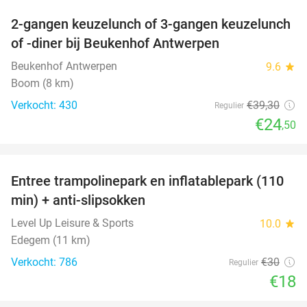
2-gangen keuzelunch of 3-gangen keuzelunch
38%
of -diner bij Beukenhof Antwerpen
Beukenhof Antwerpen
9.6
star
Boom (8 km)
Verkocht: 430
€39
,30
Regulier
€24
,50
favorite_border
Entree trampolinepark en inflatablepark (110
40%
min) + anti-slipsokken
Level Up Leisure & Sports
10.0
star
Edegem (11 km)
Verkocht: 786
€30
Regulier
€18
favorite_border