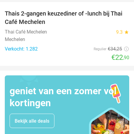
Thais 2-gangen keuzediner of -lunch bij Thai
33%
Café Mechelen
Thai Café Mechelen
9.3
star
Mechelen
Verkocht: 1.282
€34
,25
Regulier
€22
,90
geniet van een zomer vol
kortingen
Bekijk alle deals