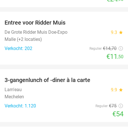
favorite_border
Entree voor Ridder Muis
22%
NEW
TODAY
De Grote Ridder Muis Doe-Expo
9.3
star
Malle (+2 locaties)
Verkocht: 202
€14
,70
Regulier
€11
,50
favorite_border
3-gangenlunch of -diner à la carte
28%
Lam'eau
9.9
star
Mechelen
Verkocht: 1.120
€75
Regulier
€54
favorite_border