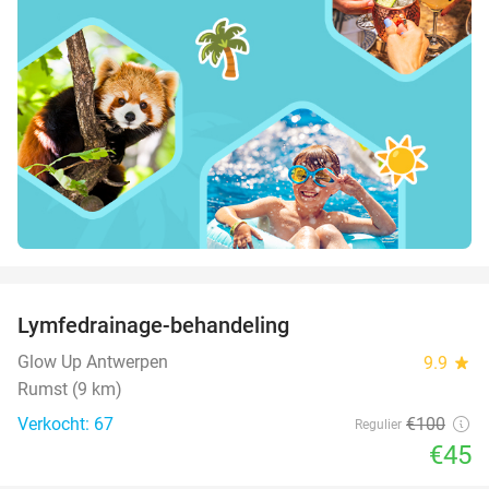
favorite_border
Lymfedrainage-behandeling
55%
Glow Up Antwerpen
9.9
star
Rumst (9 km)
Verkocht: 67
€100
Regulier
€45