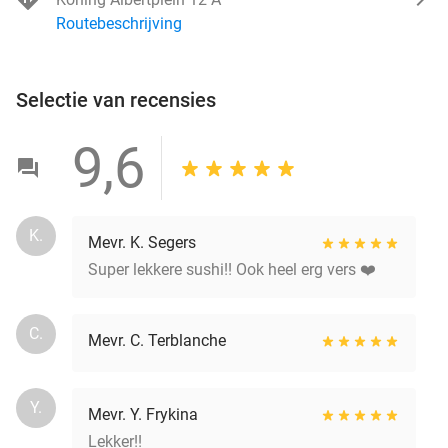
Routebeschrijving
Selectie van recensies
9,6
K.
Mevr. K. Segers
Super lekkere sushi!! Ook heel erg vers ❤️
C.
Mevr. C. Terblanche
Y.
Mevr. Y. Frykina
Lekker!!