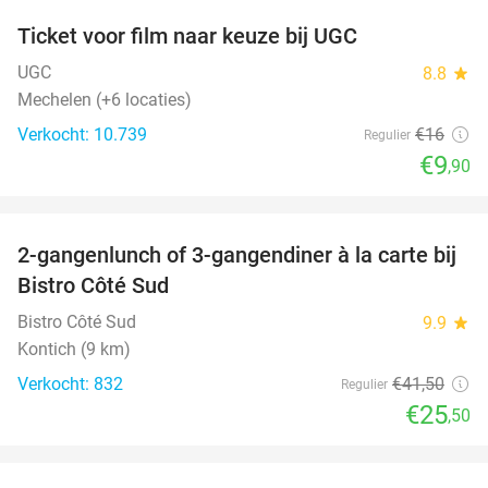
Ticket voor film naar keuze bij UGC
38%
UGC
8.8
star
Mechelen (+6 locaties)
Verkocht: 10.739
€16
Regulier
€9
,90
favorite_border
2-gangenlunch of 3-gangendiner à la carte bij
39%
Bistro Côté Sud
Bistro Côté Sud
9.9
star
Kontich (9 km)
Verkocht: 832
€41
,50
Regulier
€25
,50
favorite_border