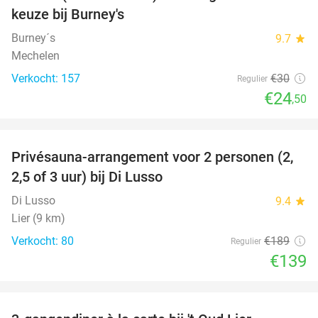
keuze bij Burney's
Burney´s
9.7
star
Mechelen
Verkocht: 157
€30
Regulier
€24
,50
favorite_border
Privésauna-arrangement voor 2 personen (2,
26%
2,5 of 3 uur) bij Di Lusso
Di Lusso
9.4
star
Lier (9 km)
Verkocht: 80
€189
Regulier
€139
favorite_border