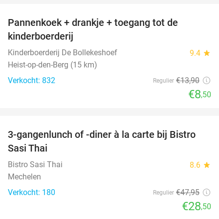
Pannenkoek + drankje + toegang tot de
39%
kinderboerderij
Kinderboerderij De Bollekeshoef
9.4
star
Heist-op-den-Berg (15 km)
Verkocht: 832
€13
,90
Regulier
€8
,50
favorite_border
3-gangenlunch of -diner à la carte bij Bistro
41%
Sasi Thai
Bistro Sasi Thai
8.6
star
Mechelen
Verkocht: 180
€47
,95
Regulier
€28
,50