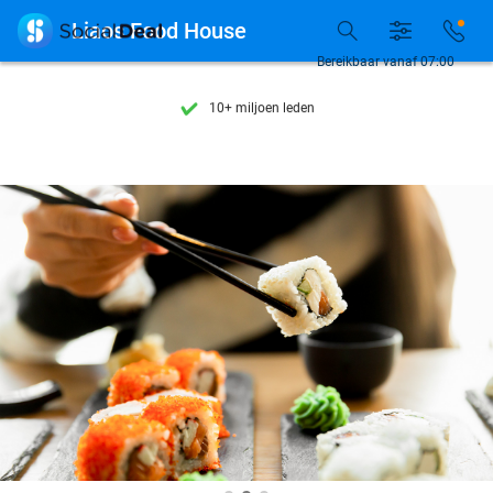
Ontdek 15.000+ deals

Liaos Food House
7 dagen per week beschikbaar
Bereikbaar vanaf 07:00
10+ miljoen leden
9,4
op basis van
205.972 reviews
Ontdek 15.000+ deals
7 dagen per week beschikbaar
10+ miljoen leden