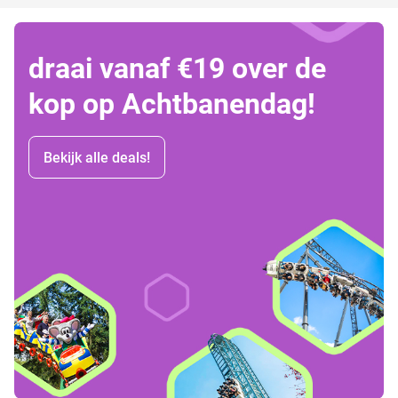
draai vanaf €19 over de
kop op Achtbanendag!
Bekijk alle deals!