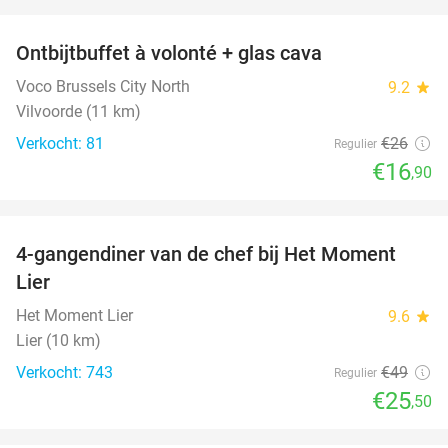
favorite_border
Ontbijtbuffet à volonté + glas cava
35%
Voco Brussels City North
9.2
star
Vilvoorde (11 km)
Verkocht: 81
€26
Regulier
€16
,90
favorite_border
4-gangendiner van de chef bij Het Moment
48%
Lier
Het Moment Lier
9.6
star
Lier (10 km)
Verkocht: 743
€49
Regulier
€25
,50
favorite_border