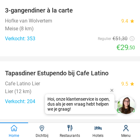
3-gangendiner à la carte
42%
Hofke van Wolvertem
9.4
star
Meise (8 km)
Verkocht: 353
€51
,30
Regulier
€29
,50
favorite_border
Tapasdiner Estupendo bij Cafe Latino
41%
Cafe Latino Lier
9.5
star
Lier (12 km)
Hoi, onze klantenservice is open,
Verkocht: 204
€51
Regulier
dus als je een vraag hebt helpen
€29
we je graag!
,90
favorite_border
3-gangendiner à la carte bij Pand 11
43%
Home
Dichtbij
Restaurants
Hotels
Menu