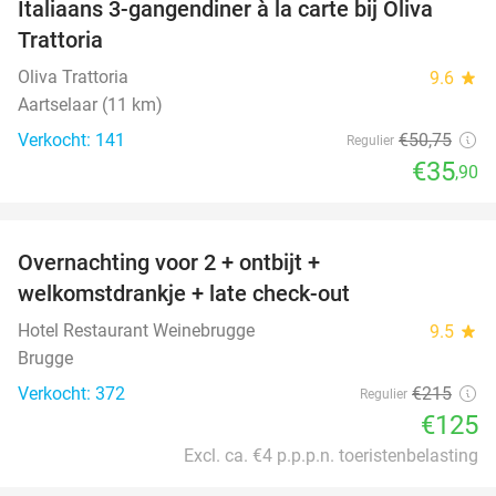
Italiaans 3-gangendiner à la carte bij Oliva
29%
Trattoria
Oliva Trattoria
9.6
star
Aartselaar (11 km)
Verkocht: 141
€50
,75
Regulier
€35
,90
favorite_border
Overnachting voor 2 + ontbijt +
42%
welkomstdrankje + late check-out
Hotel Restaurant Weinebrugge
9.5
star
Brugge
Verkocht: 372
€215
Regulier
€125
Excl. ca. €4 p.p.p.n. toeristenbelasting
favorite_border