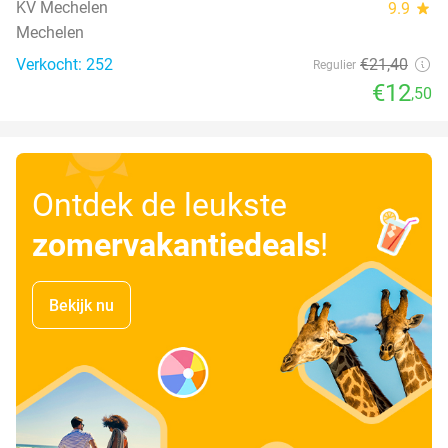
KV Mechelen
9.9
star
Mechelen
Verkocht: 252
€21
,40
Regulier
€12
,50
Ontdek de leukste
zomervakantiedeals
!
Bekijk nu