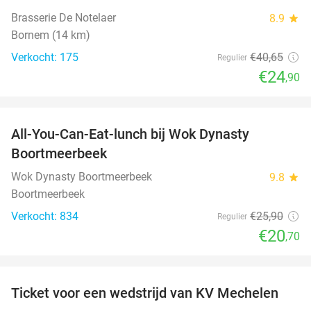
Brasserie De Notelaer
8.9
star
Bornem (14 km)
Verkocht: 175
€40
,65
Regulier
€24
,90
favorite_border
All-You-Can-Eat-lunch bij Wok Dynasty
20%
Boortmeerbeek
Wok Dynasty Boortmeerbeek
9.8
star
Boortmeerbeek
Verkocht: 834
€25
,90
Regulier
€20
,70
favorite_border
Ticket voor een wedstrijd van KV Mechelen
42%