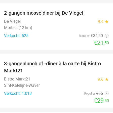
favorite_border
2-gangen mosseldiner bij De Vlegel
38%
De Vlegel
9.4
star
Mortsel (12 km)
Verkocht: 525
€34
,50
Regulier
€21
,50
favorite_border
3-gangenlunch of -diner à la carte bij Bistro
46%
Markt21
Bistro Markt21
9.6
star
Sint-Katelijne-Waver
Verkocht: 1.013
€55
Regulier
€29
,50
favorite_border