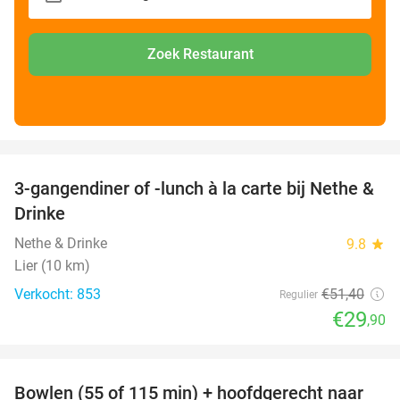
Zoek Restaurant
favorite_border
3-gangendiner of -lunch à la carte bij Nethe &
42%
Drinke
Nethe & Drinke
9.8
star
Lier (10 km)
Verkocht: 853
€51
,40
Regulier
€29
,90
favorite_border
Bowlen (55 of 115 min) + hoofdgerecht naar
18%