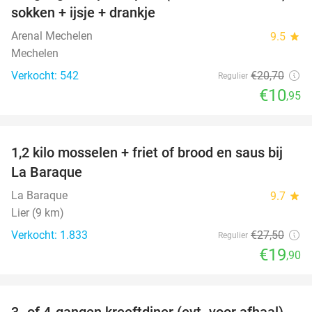
sokken + ijsje + drankje
Arenal Mechelen
9.5
star
Mechelen
Verkocht: 542
€20
,70
Regulier
€10
,95
favorite_border
1,2 kilo mosselen + friet of brood en saus bij
28%
La Baraque
La Baraque
9.7
star
Lier (9 km)
Verkocht: 1.833
€27
,50
Regulier
€19
,90
favorite_border
3- of 4-gangen kreeftdiner (evt. voor afhaal)