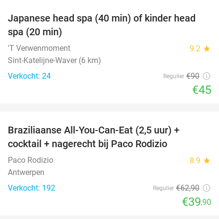
Japanese head spa (40 min) of kinder head
50%
spa (20 min)
'T Verwenmoment
9.2
star
Sint-Katelijne-Waver (6 km)
Verkocht: 24
€90
Regulier
€45
favorite_border
Braziliaanse All-You-Can-Eat (2,5 uur) +
37%
cocktail + nagerecht bij Paco Rodizio
Paco Rodizio
8.9
star
Antwerpen
Verkocht: 192
€62
,90
Regulier
€39
,90