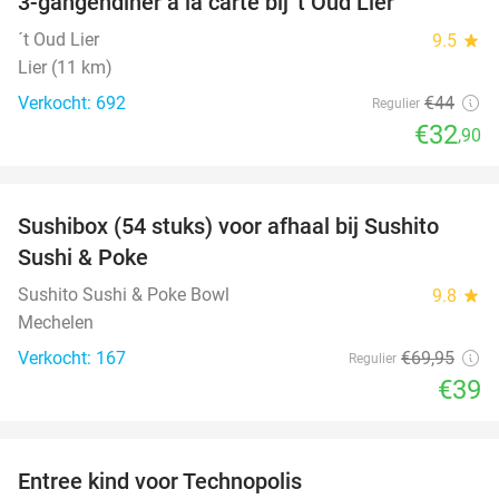
3-gangendiner à la carte bij 't Oud Lier
25%
´t Oud Lier
9.5
star
Lier (11 km)
Verkocht: 692
€44
Regulier
€32
,90
favorite_border
Sushibox (54 stuks) voor afhaal bij Sushito
44%
Sushi & Poke
Sushito Sushi & Poke Bowl
9.8
star
Mechelen
Verkocht: 167
€69
,95
Regulier
€39
favorite_border
Entree kind voor Technopolis
50%