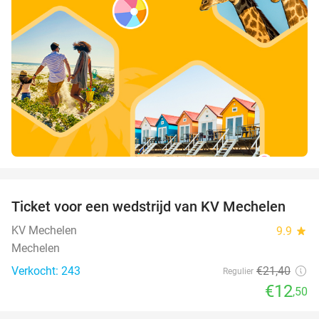
favorite_border
Ticket voor een wedstrijd van KV Mechelen
42%
KV Mechelen
9.9
star
Mechelen
Verkocht: 243
€21
,40
Regulier
€12
,50
favorite_border