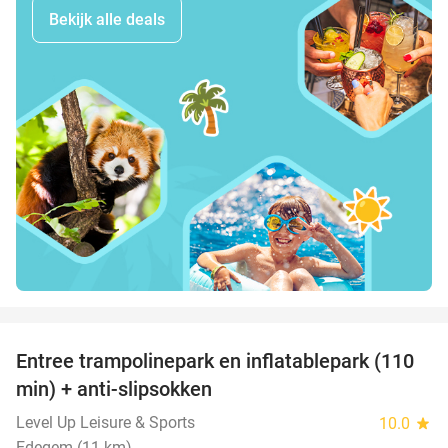
Bekijk alle deals
favorite_border
Entree trampolinepark en inflatablepark (110
40%
min) + anti-slipsokken
Level Up Leisure & Sports
10.0
star
Edegem (11 km)