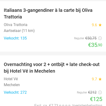
Italiaans 3-gangendiner à la carte bij Oliva
29%
Trattoria
Oliva Trattoria
9.6
star
Aartselaar (11 km)
Verkocht: 135
€50
,75
Regulier
€35
,90
favorite_border
Overnachting voor 2 + ontbijt + late check-out
41%
bij Hotel Vé in Mechelen
Hotel Vé
9.7
star
Mechelen
Verkocht: 272
€212
Regulier
€125
Excl. ca. €7,73 p.p.p.n. toeristenbelasting