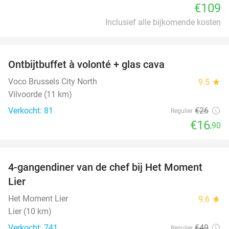
€109
Inclusief alle bijkomende kosten
favorite_border
Ontbijtbuffet à volonté + glas cava
35%
Voco Brussels City North
9.5
star
Vilvoorde (11 km)
Verkocht: 81
€26
Regulier
€16
,90
favorite_border
4-gangendiner van de chef bij Het Moment
48%
Lier
Het Moment Lier
9.6
star
Lier (10 km)
Verkocht: 741
€49
Regulier