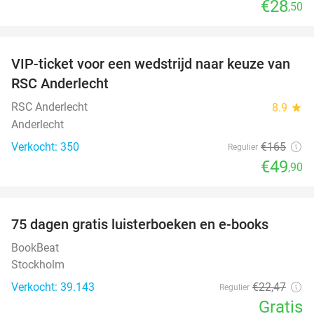
€28
,50
favorite_border
VIP-ticket voor een wedstrijd naar keuze van
70%
RSC Anderlecht
RSC Anderlecht
8.9
star
Anderlecht
Verkocht: 350
€165
Regulier
€49
,90
favorite_border
100%
75 dagen gratis luisterboeken en e-books
BookBeat
Stockholm
Verkocht: 39.143
€22
,47
Regulier
Gratis