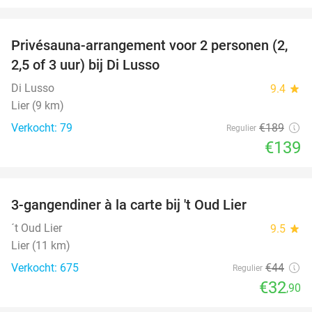
favorite_border
Privésauna-arrangement voor 2 personen (2,
26%
2,5 of 3 uur) bij Di Lusso
Di Lusso
9.4
star
Lier (9 km)
Verkocht: 79
€189
Regulier
€139
favorite_border
3-gangendiner à la carte bij 't Oud Lier
25%
´t Oud Lier
9.5
star
Lier (11 km)
Verkocht: 675
€44
Regulier
€32
,90
favorite_border