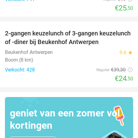
€25
,50
favorite_border
2-gangen keuzelunch of 3-gangen keuzelunch
38%
of -diner bij Beukenhof Antwerpen
Beukenhof Antwerpen
9.6
star
Boom (8 km)
Verkocht: 428
€39
,30
Regulier
€24
,50
geniet van een zomer vol
kortingen