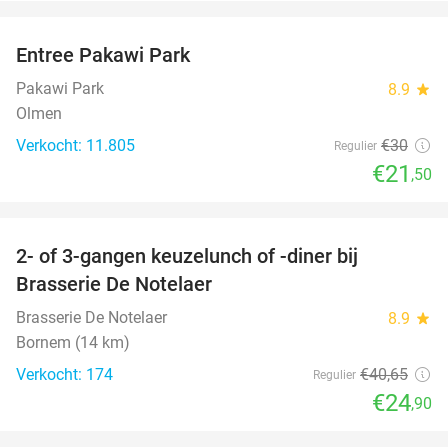
favorite_border
Entree Pakawi Park
28%
Pakawi Park
8.9
star
Olmen
Verkocht: 11.805
€30
Regulier
€21
,50
favorite_border
2- of 3-gangen keuzelunch of -diner bij
39%
Brasserie De Notelaer
Brasserie De Notelaer
8.9
star
Bornem (14 km)
Verkocht: 174
€40
,65
Regulier
€24
,90
favorite_border