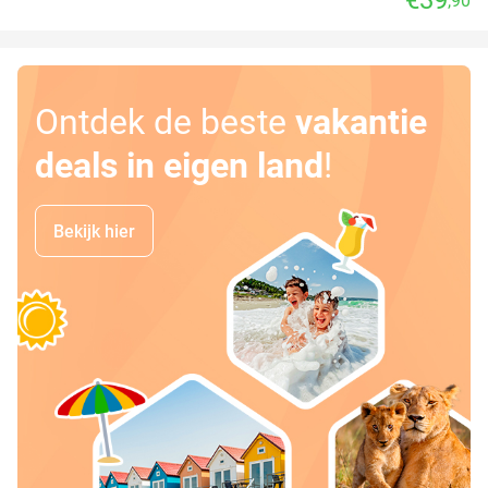
,90
Ontdek de beste
vakantie
deals in eigen land
!
Bekijk hier