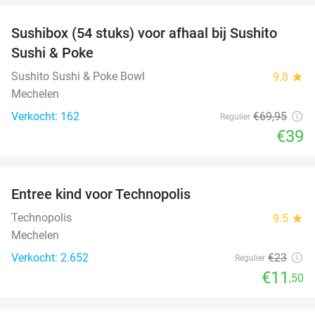
Sushibox (54 stuks) voor afhaal bij Sushito
44%
Sushi & Poke
Sushito Sushi & Poke Bowl
9.8
star
Mechelen
Verkocht: 162
€69
,95
Regulier
€39
favorite_border
Entree kind voor Technopolis
50%
Technopolis
9.5
star
Mechelen
Verkocht: 2.652
€23
Regulier
€11
,50