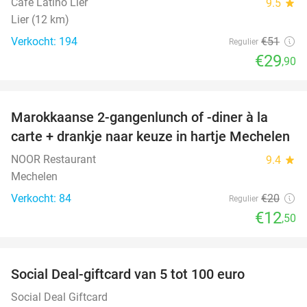
Cafe Latino Lier
9.5
star
Lier (12 km)
Verkocht: 194
€51
Regulier
€29
,90
favorite_border
Marokkaanse 2-gangenlunch of -diner à la
38%
carte + drankje naar keuze in hartje Mechelen
NOOR Restaurant
9.4
star
Mechelen
Verkocht: 84
€20
Regulier
€12
,50
favorite_border
Social Deal-giftcard van 5 tot 100 euro
Social Deal Giftcard