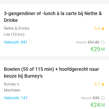
favorite_border
3-gangendiner of -lunch à la carte bij Nethe &
42%
Drinke
Nethe & Drinke
9.8
star
Lier (10 km)
Verkocht: 841
€51
,40
Regulier
€29
,90
favorite_border
Bowlen (55 of 115 min) + hoofdgerecht naar
18%
keuze bij Burney's
Burney´s
9.7
star
Mechelen
Verkocht: 147
€30
Regulier
€24
,50