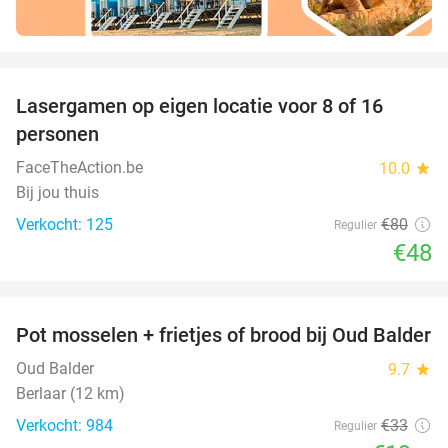
favorite_border
Lasergamen op eigen locatie voor 8 of 16
40%
personen
FaceTheAction.be
10.0
star
Bij jou thuis
Verkocht: 125
€80
Regulier
€48
favorite_border
Pot mosselen + frietjes of brood bij Oud Balder
41%
Oud Balder
9.7
star
Berlaar (12 km)
Verkocht: 984
€33
Regulier