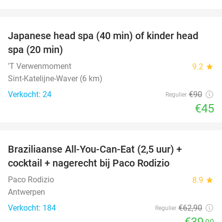
favorite_border
Japanese head spa (40 min) of kinder head
50%
spa (20 min)
'T Verwenmoment
9.2
star
Sint-Katelijne-Waver (6 km)
Verkocht: 24
€90
Regulier
€45
favorite_border
Braziliaanse All-You-Can-Eat (2,5 uur) +
37%
cocktail + nagerecht bij Paco Rodizio
Paco Rodizio
8.9
star
Antwerpen
Verkocht: 184
€62
,90
Regulier
€39