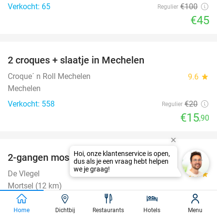
Verkocht: 65
€100
Regulier
€45
favorite_border
2 croques + slaatje in Mechelen
21%
Croque´ n Roll Mechelen
9.6
star
Mechelen
Verkocht: 558
€20
Regulier
€15
,90
favorite_border
2-gangen mosseldiner bij De Vlegel
38%
De Vlegel
9.4
star
Mortsel (12 km)
Verkocht: 521
€34
,50
Regulier
Home
Dichtbij
Restaurants
Hotels
Menu
€21
,50