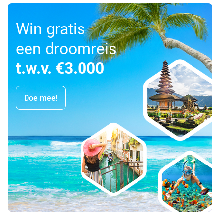
Win gratis
een droomreis
t.w.v. €3.000
Doe mee!