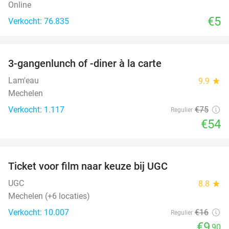
Online
€5
Verkocht: 76.835
favorite_border
3-gangenlunch of -diner à la carte
28%
Lam'eau
9.9
star
Mechelen
Verkocht: 1.117
€75
Regulier
€54
favorite_border
Ticket voor film naar keuze bij UGC
38%
UGC
8.8
star
Mechelen (+6 locaties)
Verkocht: 10.007
€16
Regulier
€9
,90