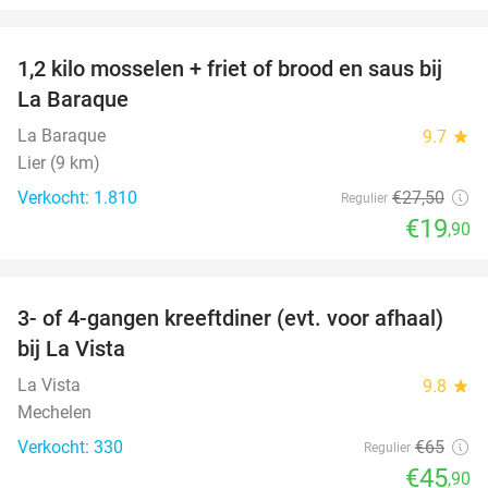
favorite_border
1,2 kilo mosselen + friet of brood en saus bij
28%
La Baraque
La Baraque
9.7
star
Lier (9 km)
Verkocht: 1.810
€27
,50
Regulier
€19
,90
favorite_border
3- of 4-gangen kreeftdiner (evt. voor afhaal)
29%
bij La Vista
La Vista
9.8
star
Mechelen
Verkocht: 330
€65
Regulier
€45
,90