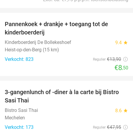
favorite_border
Pannenkoek + drankje + toegang tot de
39%
kinderboerderij
Kinderboerderij De Bollekeshoef
9.4
star
Heist-op-den-Berg (15 km)
Verkocht: 823
€13
,90
Regulier
€8
,50
favorite_border
3-gangenlunch of -diner à la carte bij Bistro
41%
Sasi Thai
Bistro Sasi Thai
8.6
star
Mechelen
Verkocht: 173
€47
,95
Regulier