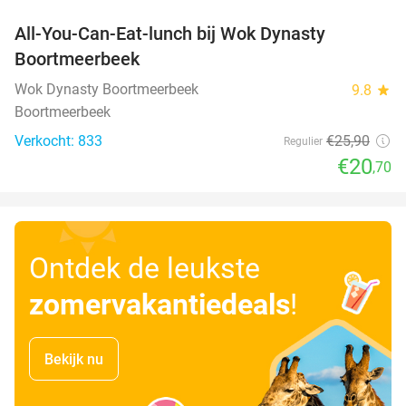
All-You-Can-Eat-lunch bij Wok Dynasty
20%
Boortmeerbeek
Wok Dynasty Boortmeerbeek
9.8
star
Boortmeerbeek
Verkocht: 833
€25
,90
Regulier
€20
,70
Ontdek de leukste
zomervakantiedeals
!
Bekijk nu