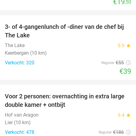
€19
,50
favorite_border
3- of 4-gangenlunch of -diner van de chef bij
29%
The Lake
The Lake
9.9
star
Keerbergen (10 km)
Verkocht: 320
€55
Regulier
€39
favorite_border
Voor 2 personen: overnachting in extra large
41%
double kamer + ontbijt
Hof van Aragon
9.4
star
Lier (10 km)
Verkocht: 478
€186
Regulier