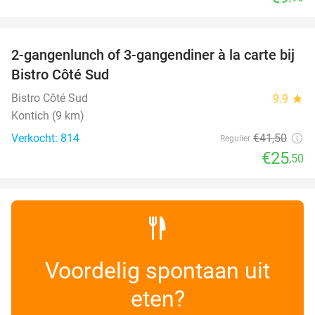
favorite_border
2-gangenlunch of 3-gangendiner à la carte bij
39%
Bistro Côté Sud
Bistro Côté Sud
9.9
star
Kontich (9 km)
Verkocht: 814
€41
,50
Regulier
€25
,50
Voordelig spontaan uit
eten?