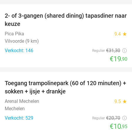
favorite_border
2- of 3-gangen (shared dining) tapasdiner naar
36%
keuze
Pica Pika
9.4
star
Vilvoorde (9 km)
Verkocht: 146
€31
,30
Regulier
€19
,90
favorite_border
Toegang trampolinepark (60 of 120 minuten) +
47%
sokken + ijsje + drankje
Arenal Mechelen
9.5
star
Mechelen
Verkocht: 529
€20
,70
Regulier
€10
,95