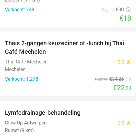
Verkocht: 748
€30
Regulier
€18
favorite_border
Thais 2-gangen keuzediner of -lunch bij Thai
33%
Café Mechelen
Thai Café Mechelen
9.3
star
Mechelen
Verkocht: 1.278
€34
,25
Regulier
€22
,90
favorite_border
Lymfedrainage-behandeling
55%
Glow Up Antwerpen
9.9
star
Rumst (9 km)