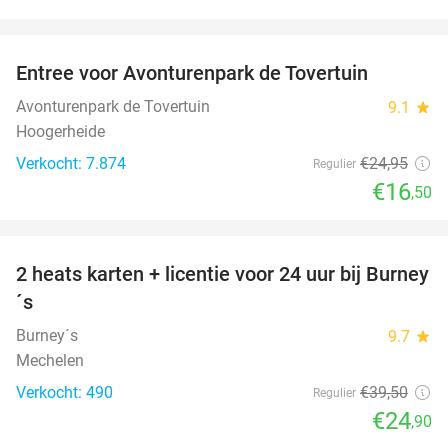
favorite_border
Entree voor Avonturenpark de Tovertuin
34%
Avonturenpark de Tovertuin
9.1
star
Hoogerheide
Verkocht: 7.874
€24
,95
Regulier
€16
,50
favorite_border
2 heats karten + licentie voor 24 uur bij Burney
37%
´s
Burney´s
9.7
star
Mechelen
Verkocht: 490
€39
,50
Regulier
€24
,90