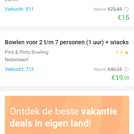
Verkocht: 811
€25
,45
Regulier
€15
favorite_border
Bowlen voor 2 t/m 7 personen (1 uur) + snacks
52%
Pins & Pints Bowling
9.9
star
Nederweert
Verkocht: 715
€40
,25
Regulier
€19
,50
Ontdek de beste
vakantie
deals in eigen land
!