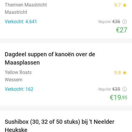
Thermen Maastricht
9.7
star
Maastricht
Verkocht: 4.641
€36
Regulier
€27
favorite_border
Dagdeel suppen of kanoën over de
43%
Maasplassen
Yellow Boats
9.8
star
Wessem
Verkocht: 162
€35
Regulier
€19
,95
favorite_border
Sushibox (30, 32 of 50 stuks) bij 't Neelder
34%
Heukske