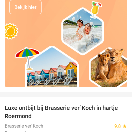
Bekijk hier
favorite_border
Luxe ontbijt bij Brasserie ver´Koch in hartje
26%
Roermond
Brasserie ver´Koch
9.8
star