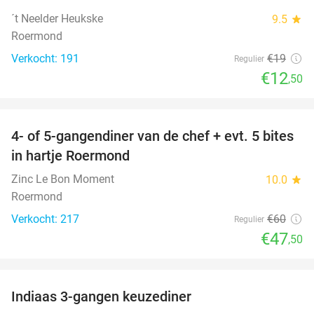
´t Neelder Heukske
9.5
star
Roermond
Verkocht: 191
€19
Regulier
€12
,50
favorite_border
4- of 5-gangendiner van de chef + evt. 5 bites
21%
in hartje Roermond
Zinc Le Bon Moment
10.0
star
Roermond
Verkocht: 217
€60
Regulier
€47
,50
favorite_border
Indiaas 3-gangen keuzediner
30%