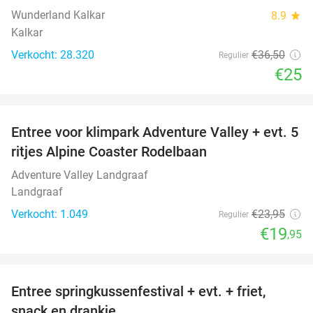
Wunderland Kalkar
8.9
star
Kalkar
Verkocht: 28.320
€36
,50
Regulier
€25
favorite_border
Entree voor klimpark Adventure Valley + evt. 5
17%
ritjes Alpine Coaster Rodelbaan
Adventure Valley Landgraaf
Landgraaf
Verkocht: 1.049
€23
,95
Regulier
€19
,95
favorite_border
Entree springkussenfestival + evt. + friet,
50%
snack en drankje