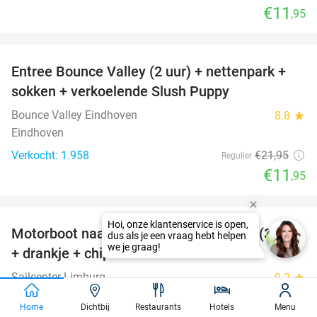
€11
,95
favorite_border
Entree Bounce Valley (2 uur) + nettenpark +
46%
sokken + verkoelende Slush Puppy
Bounce Valley Eindhoven
8.8
star
Eindhoven
Verkocht: 1.958
€21
,95
Regulier
€11
,95
favorite_border
Motorboot naar keuze voor 4 personen (3 uur)
31%
+ drankje + chips
Sailcenter Limburg
9.2
star
Ophoven - Kinrooi (België)
Home
Dichtbij
Restaurants
Hotels
Menu