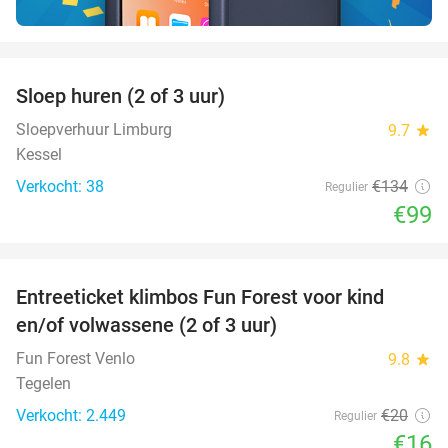
favorite_border
Sloep huren (2 of 3 uur)
26%
Sloepverhuur Limburg
9.7
star
Kessel
Verkocht: 38
€134
Regulier
€99
favorite_border
Entreeticket klimbos Fun Forest voor kind
20%
en/of volwassene (2 of 3 uur)
Fun Forest Venlo
9.8
star
Tegelen
Verkocht: 2.449
€20
Regulier
€16