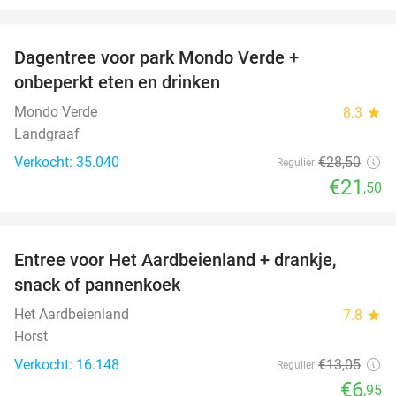
favorite_border
Dagentree voor park Mondo Verde +
25%
onbeperkt eten en drinken
Mondo Verde
8.3
star
Landgraaf
Verkocht: 35.040
€28
,50
Regulier
€21
,50
favorite_border
Entree voor Het Aardbeienland + drankje,
47%
snack of pannenkoek
Het Aardbeienland
7.8
star
Horst
Verkocht: 16.148
€13
,05
Regulier
€6
,95