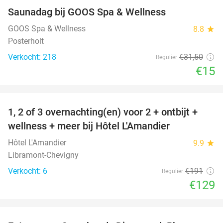
Saunadag bij GOOS Spa & Wellness
52%
GOOS Spa & Wellness
8.8
star
Posterholt
Verkocht: 218
€31
,50
Regulier
€15
favorite_border
1, 2 of 3 overnachting(en) voor 2 + ontbijt +
32%
NEW
wellness + meer bij Hôtel L'Amandier
TODAY
Hôtel L'Amandier
9.9
star
Libramont-Chevigny
Verkocht: 6
€191
Regulier
€129
favorite_border