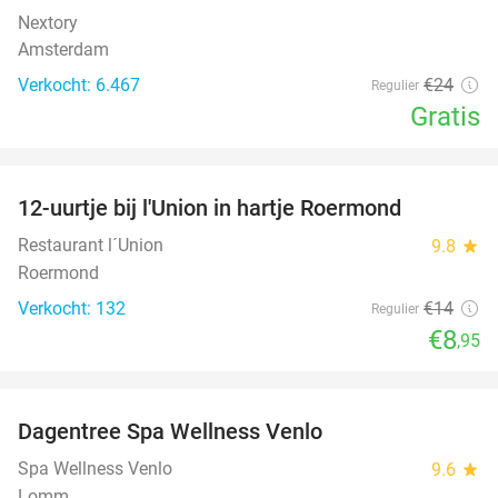
Nextory
Amsterdam
Verkocht: 6.467
€24
Regulier
Gratis
favorite_border
12-uurtje bij l'Union in hartje Roermond
36%
Restaurant l´Union
9.8
star
Roermond
Verkocht: 132
€14
Regulier
€8
,95
favorite_border
Dagentree Spa Wellness Venlo
41%
Spa Wellness Venlo
9.6
star
Lomm