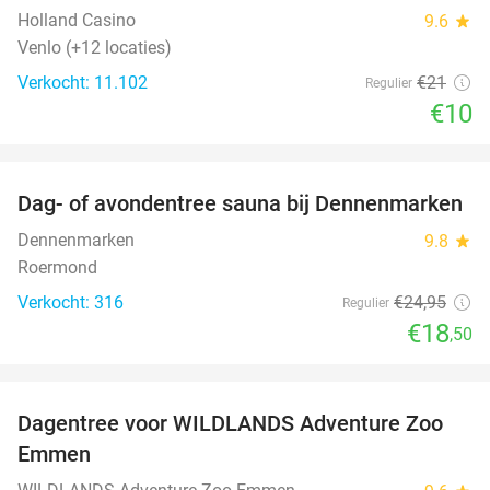
Holland Casino
9.6
star
Venlo (+12 locaties)
Verkocht: 11.102
€21
Regulier
€10
favorite_border
Dag- of avondentree sauna bij Dennenmarken
26%
Dennenmarken
9.8
star
Roermond
Verkocht: 316
€24
,95
Regulier
€18
,50
favorite_border
Dagentree voor WILDLANDS Adventure Zoo
24%
Emmen