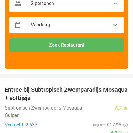
Zoek Restaurant
favorite_border
Entree bij Subtropisch Zwemparadijs Mosaqua
25%
+ softijsje
Subtropisch Zwemparadijs Mosaqua
8.2
star
Gulpen
Verkocht: 2.637
€17
,95
Regulier