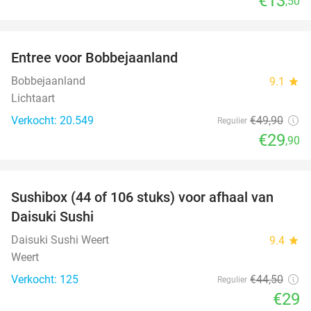
€13
,50
favorite_border
Entree voor Bobbejaanland
40%
Bobbejaanland
9.1
star
Lichtaart
Verkocht: 20.549
€49
,90
Regulier
€29
,90
favorite_border
Sushibox (44 of 106 stuks) voor afhaal van
35%
Daisuki Sushi
Daisuki Sushi Weert
9.4
star
Weert
Verkocht: 125
€44
,50
Regulier
€29