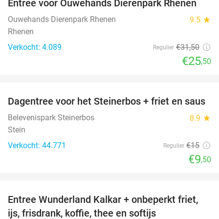
Entree voor Ouwehands Dierenpark Rhenen
19%
Ouwehands Dierenpark Rhenen
9.5
star
Rhenen
Verkocht: 4.089
€31
,50
Regulier
€25
,50
favorite_border
Dagentree voor het Steinerbos + friet en saus
37%
Belevenispark Steinerbos
8.9
star
Stein
Verkocht: 44.771
€15
Regulier
€9
,50
favorite_border
Entree Wunderland Kalkar + onbeperkt friet,
32%
ijs, frisdrank, koffie, thee en softijs