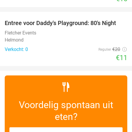
favorite_border
Entree voor Daddy's Playground: 80's Night
45%
NEW
TODAY
Fletcher Events
Helmond
Verkocht: 0
€20
Regulier
€11
Voordelig spontaan uit
eten?