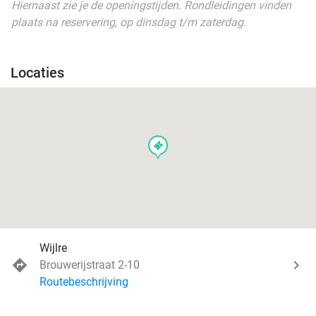
Hiernaast zie je de openingstijden. Rondleidingen vinden
plaats na reservering, op dinsdag t/m zaterdag.
Locaties
events
Wijlre
Brouwerijstraat 2-10
Routebeschrijving