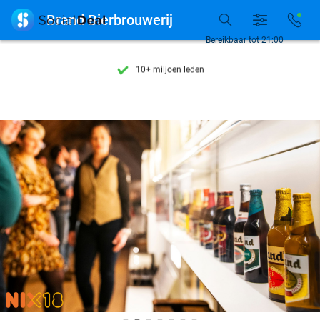
Ontdek 15.000+ deals

Brand Bierbrouwerij
7 dagen per week beschikbaar
Bereikbaar tot 21:00
10+ miljoen leden
9,4
op basis van
206.305 reviews
Ontdek 15.000+ deals
7 dagen per week beschikbaar
10+ miljoen leden