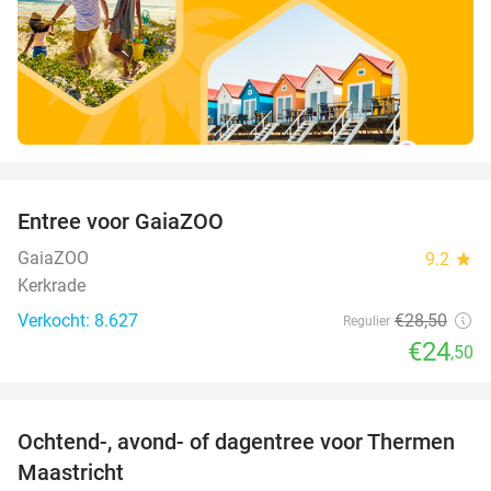
favorite_border
Entree voor GaiaZOO
14%
GaiaZOO
9.2
star
Kerkrade
Verkocht: 8.627
€28
,50
Regulier
€24
,50
favorite_border
Ochtend-, avond- of dagentree voor Thermen
25%
Maastricht