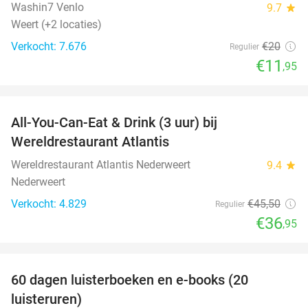
Washin7 Venlo
9.7
star
Weert (+2 locaties)
Verkocht: 7.676
€20
Regulier
€11
,95
favorite_border
All-You-Can-Eat & Drink (3 uur) bij
19%
Wereldrestaurant Atlantis
Wereldrestaurant Atlantis Nederweert
9.4
star
Nederweert
Verkocht: 4.829
€45
,50
Regulier
€36
,95
favorite_border
100%
60 dagen luisterboeken en e-books (20
luisteruren)