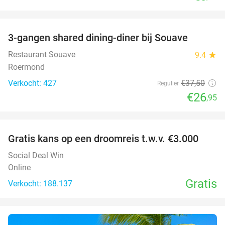
favorite_border
3-gangen shared dining-diner bij Souave
28%
Restaurant Souave
9.4
star
Roermond
Verkocht: 427
€37
,50
Regulier
€26
,95
favorite_border
Gratis kans op een droomreis t.w.v. €3.000
Social Deal Win
Online
Gratis
Verkocht: 188.137