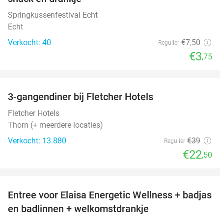
Springkussenfestival Echt
Echt
Verkocht: 40
€7
,50
Regulier
€3
,75
favorite_border
3-gangendiner bij Fletcher Hotels
42%
Fletcher Hotels
Thorn (+ meerdere locaties)
Verkocht: 13.880
€39
Regulier
€22
,50
favorite_border
Entree voor Elaisa Energetic Wellness + badjas
34%
en badlinnen + welkomstdrankje