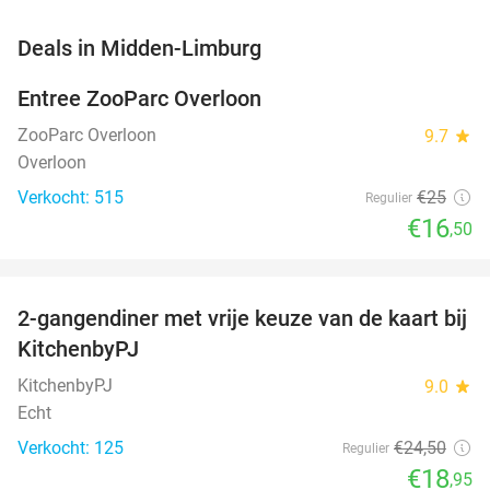
favorite_border
Deals in Midden-Limburg
Entree ZooParc Overloon
34%
NEW
TODAY
ZooParc Overloon
9.7
star
Overloon
Verkocht: 515
€25
Regulier
€16
,50
favorite_border
2-gangendiner met vrije keuze van de kaart bij
23%
KitchenbyPJ
KitchenbyPJ
9.0
star
Echt
Verkocht: 125
€24
,50
Regulier
€18
,95