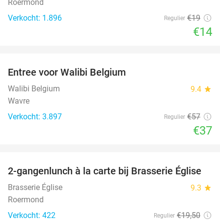
Roermond
Verkocht: 1.896
€19
Regulier
€14
favorite_border
Entree voor Walibi Belgium
35%
Walibi Belgium
9.4
star
Wavre
Verkocht: 3.897
€57
Regulier
€37
favorite_border
2-gangenlunch à la carte bij Brasserie Église
39%
Brasserie Église
9.3
star
Roermond
Verkocht: 422
€19
,50
Regulier