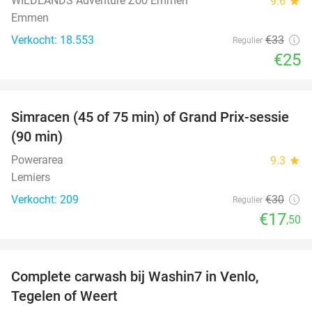
WILDLANDS Adventure Zoo Emmen
9.6
star
Emmen
Verkocht: 18.553
€33
Regulier
€25
favorite_border
Simracen (45 of 75 min) of Grand Prix-sessie
42%
(90 min)
Powerarea
9.3
star
Lemiers
Verkocht: 209
€30
Regulier
€17
,50
favorite_border
Complete carwash bij Washin7 in Venlo,
40%
Tegelen of Weert