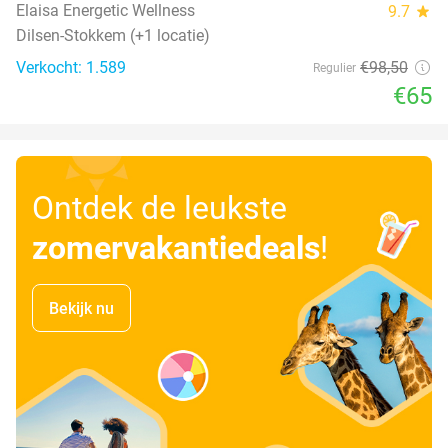
Elaisa Energetic Wellness
9.7
star
Dilsen-Stokkem (+1 locatie)
Verkocht: 1.589
€98
,50
Regulier
€65
Ontdek de leukste
zomervakantiedeals
!
Bekijk nu