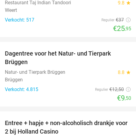
Restaurant Taj Indian Tandoori
9.8
star
Weert
Verkocht: 517
€37
Regulier
€25
,95
favorite_border
Dagentree voor het Natur- und Tierpark
24%
Brüggen
Natur- und Tierpark Brüggen
8.8
star
Brüggen
Verkocht: 4.815
€12
,50
Regulier
€9
,50
favorite_border
Entree + hapje + non-alcoholisch drankje voor
52%
2 bij Holland Casino