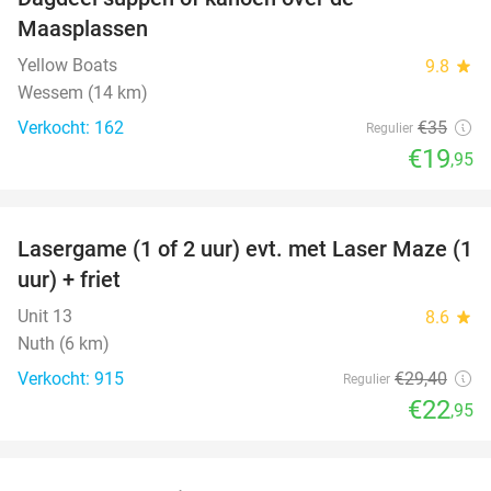
43%
Maasplassen
Yellow Boats
9.8
star
Wessem (14 km)
Verkocht: 162
€35
Regulier
€19
,95
favorite_border
Lasergame (1 of 2 uur) evt. met Laser Maze (1
22%
uur) + friet
Unit 13
8.6
star
Nuth (6 km)
Verkocht: 915
€29
,40
Regulier
€22
,95
favorite_border