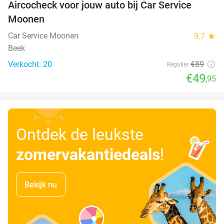
Aircocheck voor jouw auto bij Car Service
44%
Moonen
Car Service Moonen
9.7
star
Beek
Verkocht: 20
€89
Regulier
€49
,95
Ontdek de leukste
zomervakantiedeals
!
Bekijk nu