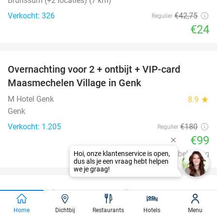
Brunssum (+2 locaties) (7 km)
Verkocht: 326
€42
,75
Regulier
€24
favorite_border
Overnachting voor 2 + ontbijt + VIP-card
45%
Maasmechelen Village in Genk
M Hotel Genk
8.9
star
Genk
Verkocht: 1.205
€180
Regulier
€99
Excl. ca. €8 p.p.p.n. toeristenbelasting
favorite_border
Overnachting voor 2 + ontbijt + late check-out
51%
OF early check-in + evt. parkeren in Antwerpen
Home
Dichtbij
Restaurants
Hotels
Menu