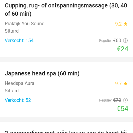
Cupping, rug- of ontspanningsmassage (30, 40
60%
of 60 min)
Praktijk You Sound
9.2
star
Sittard
Verkocht: 154
€60
Regulier
€24
favorite_border
Japanese head spa (60 min)
23%
Headspa Aura
9.7
star
Sittard
Verkocht: 52
€70
Regulier
€54
favorite_border
2-gangendiner met vrije keuze van de kaart bij