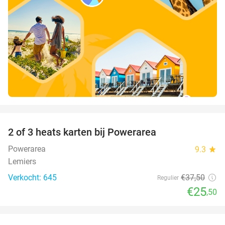
favorite_border
2 of 3 heats karten bij Powerarea
32%
Powerarea
9.3
star
Lemiers
Verkocht: 645
€37
,50
Regulier
€25
,50
favorite_border