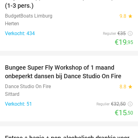
(1-3 pers.)
BudgetBoats Limburg
9.8
star
Herten
Verkocht: 434
€35
Regulier
€19
,95
favorite_border
Bungee Super Fly Workshop of 1 maand
52%
onbeperkt dansen bij Dance Studio On Fire
Dance Studio On Fire
8.8
star
Sittard
Verkocht: 51
€32
,50
Regulier
€15
,50
favorite_border
Entree + hapje + non-alcoholisch drankje voor