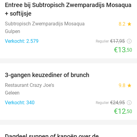
Entree bij Subtropisch Zwemparadijs Mosaqua
25%
+ softijsje
Subtropisch Zwemparadijs Mosaqua
8.2
star
Gulpen
Verkocht: 2.579
€17
,95
Regulier
€13
,50
favorite_border
3-gangen keuzediner of brunch
50%
Restaurant Crazy Joe's
9.8
star
Geleen
Verkocht: 340
€24
,95
Regulier
€12
,50
favorite_border
Dagdeel suppen of kanoën over de