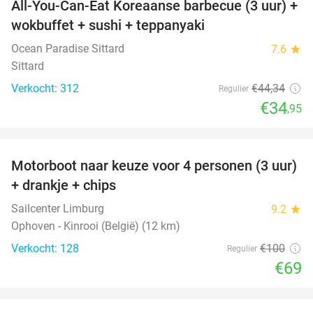
All-You-Can-Eat Koreaanse barbecue (3 uur) +
21%
wokbuffet + sushi + teppanyaki
Ocean Paradise Sittard
7.6
star
Sittard
Verkocht: 312
€44
,34
Regulier
€34
,95
favorite_border
Motorboot naar keuze voor 4 personen (3 uur)
31%
+ drankje + chips
Sailcenter Limburg
9.2
star
Ophoven - Kinrooi (België) (12 km)
Verkocht: 128
€100
Regulier
€69
favorite_border