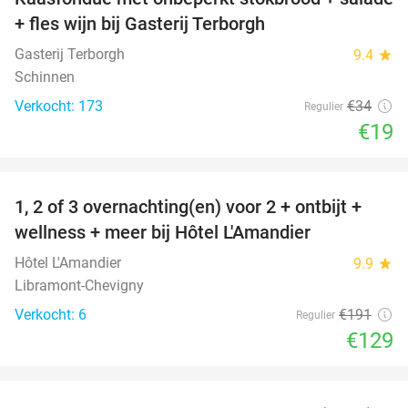
44%
+ fles wijn bij Gasterij Terborgh
Gasterij Terborgh
9.4
star
Schinnen
Verkocht: 173
€34
Regulier
€19
favorite_border
1, 2 of 3 overnachting(en) voor 2 + ontbijt +
32%
NEW
wellness + meer bij Hôtel L'Amandier
TODAY
Hôtel L'Amandier
9.9
star
Libramont-Chevigny
Verkocht: 6
€191
Regulier
€129
favorite_border