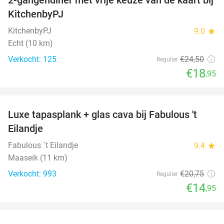
23%
KitchenbyPJ
KitchenbyPJ
9.0
star
Echt (10 km)
Verkocht: 125
€24
,50
Regulier
€18
,95
favorite_border
Luxe tapasplank + glas cava bij Fabulous 't
28%
Eilandje
Fabulous ´t Eilandje
9.4
star
Maaseik (11 km)
Verkocht: 993
€20
,75
Regulier
€14
,95
favorite_border