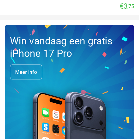
€3
,75
Win vandaag een gratis
iPhone 17 Pro
Meer info