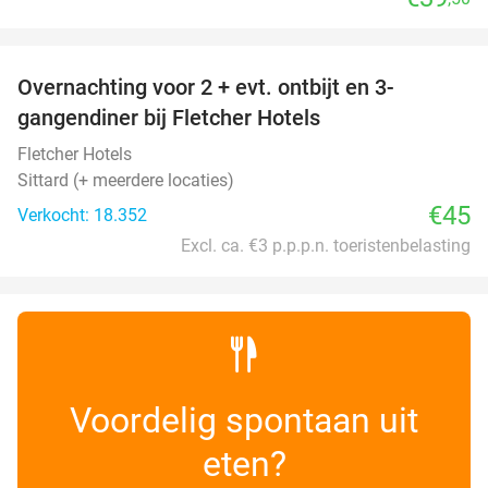
favorite_border
Overnachting voor 2 + evt. ontbijt en 3-
gangendiner bij Fletcher Hotels
Fletcher Hotels
Sittard (+ meerdere locaties)
€45
Verkocht: 18.352
Excl. ca. €3 p.p.p.n. toeristenbelasting
Voordelig spontaan uit
eten?