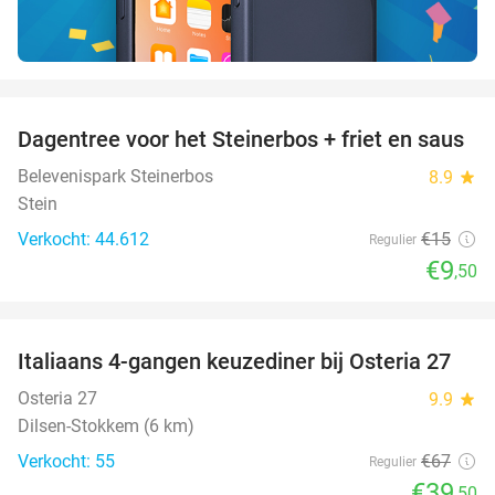
favorite_border
Dagentree voor het Steinerbos + friet en saus
37%
Belevenispark Steinerbos
8.9
star
Stein
Verkocht: 44.612
€15
Regulier
€9
,50
favorite_border
Italiaans 4-gangen keuzediner bij Osteria 27
41%
Osteria 27
9.9
star
Dilsen-Stokkem (6 km)
Verkocht: 55
€67
Regulier
€39
,50