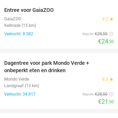
Entree voor GaiaZOO
14%
GaiaZOO
9.2
star
Kerkrade (15 km)
Verkocht: 8.582
€28
,50
Regulier
€24
,50
favorite_border
Dagentree voor park Mondo Verde +
25%
onbeperkt eten en drinken
Mondo Verde
8.3
star
Landgraaf (13 km)
Verkocht: 34.817
€28
,50
Regulier
€21
,50
favorite_border