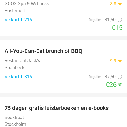
GOOS Spa & Wellness
8.8
star
Posterholt
Verkocht: 216
€31
,50
Regulier
€15
favorite_border
All-You-Can-Eat brunch of BBQ
29%
Restaurant Jack's
9.9
star
Spaubeek
Verkocht: 816
€37
,50
Regulier
€26
,50
favorite_border
100%
75 dagen gratis luisterboeken en e-books
BookBeat
Stockholm