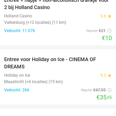
52%
2 bij Holland Casino
Holland Casino
9.6
star
Valkenburg (+12 locaties) (11 km)
Verkocht: 11.076
€21
Regulier
€10
favorite_border
Entree voor Holiday on Ice - CINEMA OF
25%
DREAMS
Holiday on Ice
9.5
star
Maastricht (+4 locaties) (15 km)
Verkocht: 266
€47
,95
Regulier
€35
,95
favorite_border