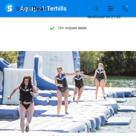
Ontdek 15.000+ deals

Aquapark Terhills
7 dagen per week beschikbaar
Bereikbaar tot 21:00
10+ miljoen leden
9,4
op basis van
206.274 reviews
Ontdek 15.000+ deals
7 dagen per week beschikbaar
10+ miljoen leden