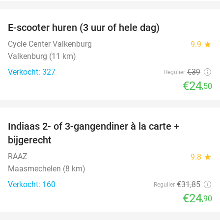
favorite_border
E-scooter huren (3 uur of hele dag)
37%
Cycle Center Valkenburg
9.9
star
Valkenburg (11 km)
Verkocht: 327
€39
Regulier
€24
,50
favorite_border
Indiaas 2- of 3-gangendiner à la carte +
22%
bijgerecht
RAAZ
9.8
star
Maasmechelen (8 km)
Verkocht: 160
€31
,85
Regulier
€24
,90
favorite_border