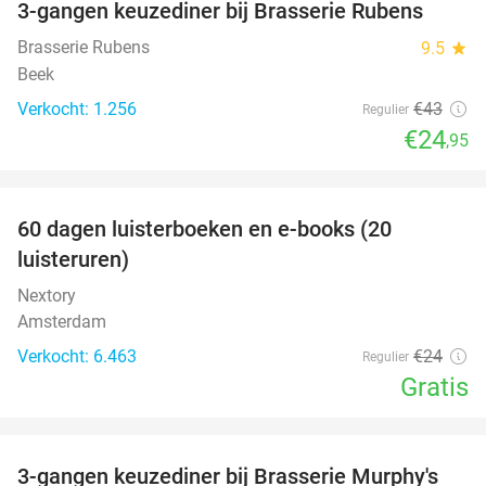
3-gangen keuzediner bij Brasserie Rubens
42%
Brasserie Rubens
9.5
star
Beek
Verkocht: 1.256
€43
Regulier
€24
,95
favorite_border
100%
60 dagen luisterboeken en e-books (20
luisteruren)
Nextory
Amsterdam
Verkocht: 6.463
€24
Regulier
Gratis
favorite_border
3-gangen keuzediner bij Brasserie Murphy's
35%