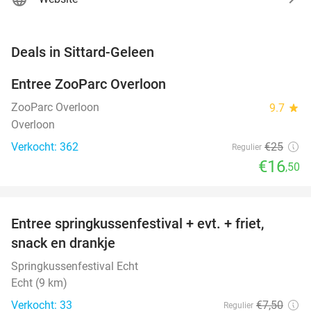
favorite_border
Deals in Sittard-Geleen
Entree ZooParc Overloon
34%
NEW
TODAY
ZooParc Overloon
9.7
star
Overloon
Verkocht: 362
€25
Regulier
€16
,50
favorite_border
Entree springkussenfestival + evt. + friet,
50%
NEW
snack en drankje
TODAY
Springkussenfestival Echt
Echt (9 km)
Verkocht: 33
€7
,50
Regulier