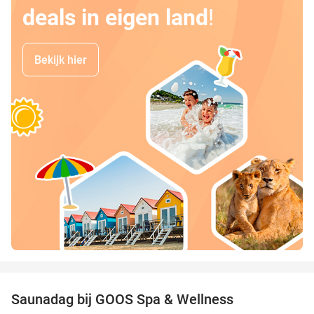
deals in eigen land
!
Bekijk hier
favorite_border
Saunadag bij GOOS Spa & Wellness
52%