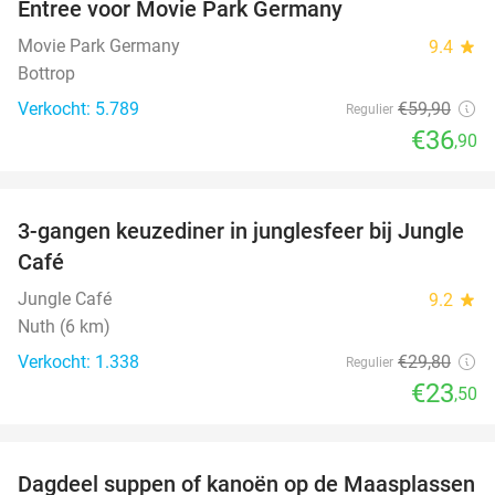
Entree voor Movie Park Germany
38%
Movie Park Germany
9.4
star
Bottrop
Verkocht: 5.789
€59
,90
Regulier
€36
,90
favorite_border
3-gangen keuzediner in junglesfeer bij Jungle
21%
Café
Jungle Café
9.2
star
Nuth (6 km)
Verkocht: 1.338
€29
,80
Regulier
€23
,50
favorite_border
Dagdeel suppen of kanoën op de Maasplassen
43%