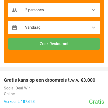
Zoek Restaurant
favorite_border
Gratis kans op een droomreis t.w.v. €3.000
Social Deal Win
Online
Gratis
Verkocht: 187.623