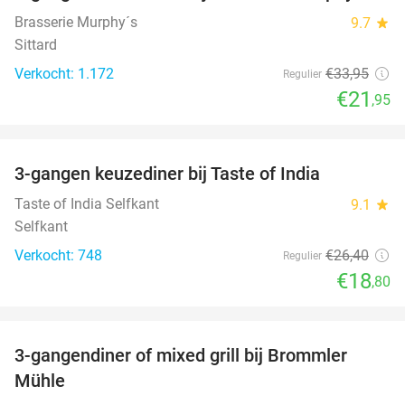
Brasserie Murphy´s
9.7
star
Sittard
Verkocht: 1.172
€33
,95
Regulier
€21
,95
favorite_border
3-gangen keuzediner bij Taste of India
29%
Taste of India Selfkant
9.1
star
Selfkant
Verkocht: 748
€26
,40
Regulier
€18
,80
favorite_border
3-gangendiner of mixed grill bij Brommler
28%
Mühle