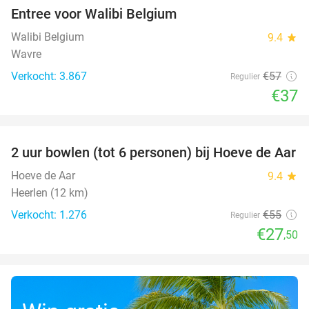
Entree voor Walibi Belgium
35%
Walibi Belgium
9.4
star
Wavre
Verkocht: 3.867
€57
Regulier
€37
favorite_border
2 uur bowlen (tot 6 personen) bij Hoeve de Aar
50%
Hoeve de Aar
9.4
star
Heerlen (12 km)
Verkocht: 1.276
€55
Regulier
€27
,50