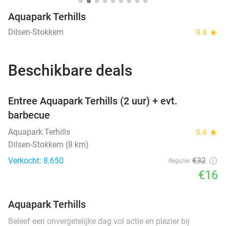
Aquapark Terhills
Dilsen-Stokkem
9.4
star
Beschikbare deals
favorite_border
Entree Aquapark Terhills (2 uur) + evt.
SOLD
barbecue
OUT
Aquapark Terhills
9.4
star
Dilsen-Stokkem (8 km)
Verkocht: 8.650
€32
Regulier
€16
Aquapark Terhills
Beleef een onvergetelijke dag vol actie en plezier bij