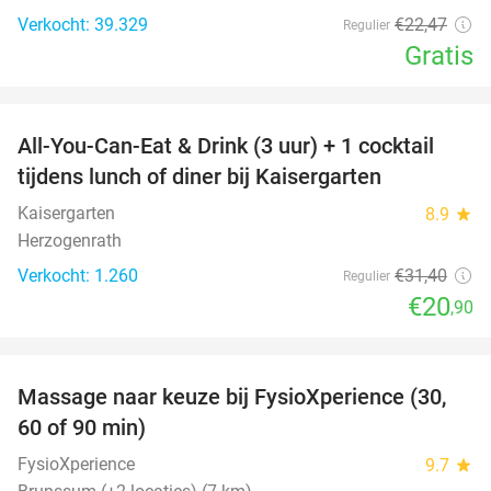
Verkocht: 39.329
€22
,47
Regulier
Gratis
favorite_border
All-You-Can-Eat & Drink (3 uur) + 1 cocktail
33%
tijdens lunch of diner bij Kaisergarten
Kaisergarten
8.9
star
Herzogenrath
Verkocht: 1.260
€31
,40
Regulier
€20
,90
favorite_border
Massage naar keuze bij FysioXperience (30,
44%
60 of 90 min)
FysioXperience
9.7
star