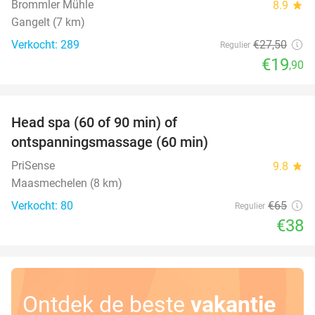
Brommler Mühle
8.9
star
Gangelt (7 km)
Verkocht: 289
€27
,50
Regulier
€19
,90
favorite_border
Head spa (60 of 90 min) of
42%
ontspanningsmassage (60 min)
PriSense
9.8
star
Maasmechelen (8 km)
Verkocht: 80
€65
Regulier
€38
Ontdek de beste
vakantie