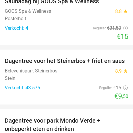
Saunadag bij GOOS Spa & Wellness
52%
NEW
TODAY
GOOS Spa & Wellness
8.8
star
Posterholt
Verkocht: 4
€31
,50
Regulier
€15
favorite_border
Dagentree voor het Steinerbos + friet en saus
37%
Belevenispark Steinerbos
8.9
star
Stein
Verkocht: 43.575
€15
Regulier
€9
,50
favorite_border
Dagentree voor park Mondo Verde +
25%
onbeperkt eten en drinken