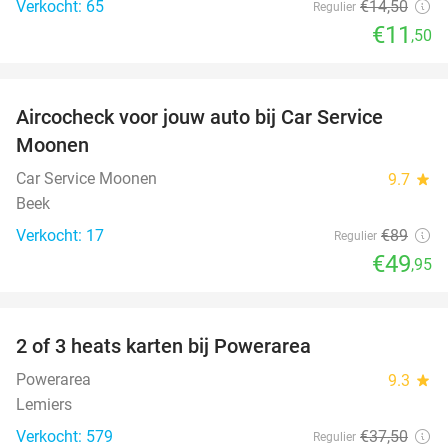
Verkocht: 65
€14
,50
Regulier
€11
,50
favorite_border
Aircocheck voor jouw auto bij Car Service
44%
Moonen
Car Service Moonen
9.7
star
Beek
Verkocht: 17
€89
Regulier
€49
,95
favorite_border
2 of 3 heats karten bij Powerarea
32%
Powerarea
9.3
star
Lemiers
Verkocht: 579
€37
,50
Regulier