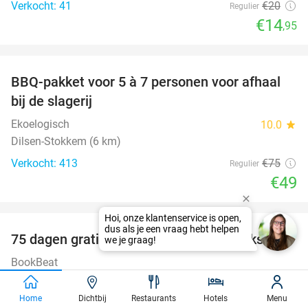
Verkocht: 41
€20
Regulier
€14
,95
favorite_border
BBQ-pakket voor 5 à 7 personen voor afhaal
35%
bij de slagerij
Ekoelogisch
10.0
star
Dilsen-Stokkem (6 km)
Verkocht: 413
€75
Regulier
€49
favorite_border
100%
75 dagen gratis luisterboeken en e-books
BookBeat
Stockholm
Home
Dichtbij
Restaurants
Hotels
Menu
Verkocht: 39.265
€22
,47
Regulier