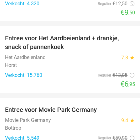
Verkocht: 4.320
€12
,50
Regulier
€9
,50
favorite_border
Entree voor Het Aardbeienland + drankje,
47%
snack of pannenkoek
Het Aardbeienland
7.8
star
Horst
Verkocht: 15.760
€13
,05
Regulier
€6
,95
favorite_border
Entree voor Movie Park Germany
38%
Movie Park Germany
9.4
star
Bottrop
Verkocht: 5.549
€59
,90
Regulier