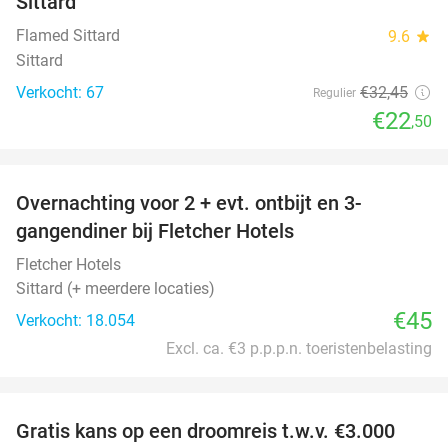
Sittard
Flamed Sittard
9.6
star
Sittard
Verkocht: 67
€32
,45
Regulier
€22
,50
favorite_border
Overnachting voor 2 + evt. ontbijt en 3-
gangendiner bij Fletcher Hotels
Fletcher Hotels
Sittard (+ meerdere locaties)
€45
Verkocht: 18.054
Excl. ca. €3 p.p.p.n. toeristenbelasting
favorite_border
Gratis kans op een droomreis t.w.v. €3.000