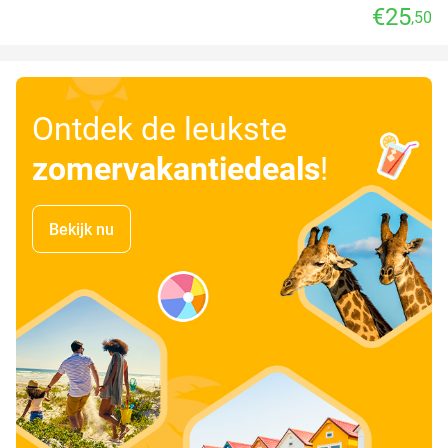
€25
,50
Ontdek de leukste
zomervakantiedeals
!
Bekijk nu