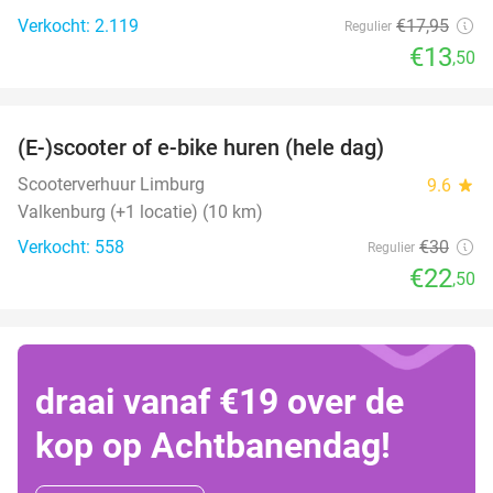
Verkocht: 2.119
€17
,95
Regulier
€13
,50
favorite_border
(E-)scooter of e-bike huren (hele dag)
25%
Scooterverhuur Limburg
9.6
star
Valkenburg (+1 locatie) (10 km)
Verkocht: 558
€30
Regulier
€22
,50
draai vanaf €19 over de
kop op Achtbanendag!