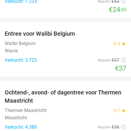
Verkocht: 1.233
€43
Regulier
€24
,95
favorite_border
Entree voor Walibi Belgium
35%
Walibi Belgium
9.4
star
Wavre
Verkocht: 3.725
€57
Regulier
€37
favorite_border
Ochtend-, avond- of dagentree voor Thermen
25%
Maastricht
Thermen Maastricht
9.7
star
Maastricht
Verkocht: 4.380
€36
Regulier