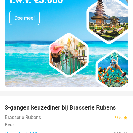
Doe mee!
favorite_border
3-gangen keuzediner bij Brasserie Rubens
42%
Brasserie Rubens
9.5
star
Beek