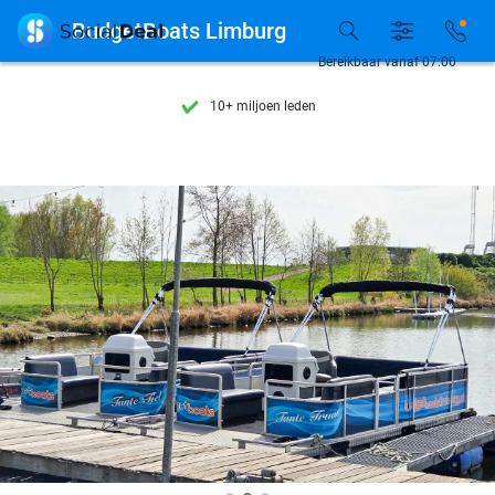
Ontdek 15.000+ deals

BudgetBoats Limburg
7 dagen per week beschikbaar
Bereikbaar vanaf 07:00
10+ miljoen leden
9,4
op basis van
205.978 reviews
Ontdek 15.000+ deals
7 dagen per week beschikbaar
10+ miljoen leden