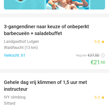
favorite_border
3-gangendiner naar keuze of onbeperkt
42%
barbecueën + saladebuffet
Landgasthof Lutgen
9.8
star
Waldfeucht (13 km)
Verkocht: 61
€37
,50
Regulier
€21
,90
favorite_border
Gehele dag vrij klimmen of 1,5 uur met
25%
instructeur
IVY climbing
9.3
star
Sittard