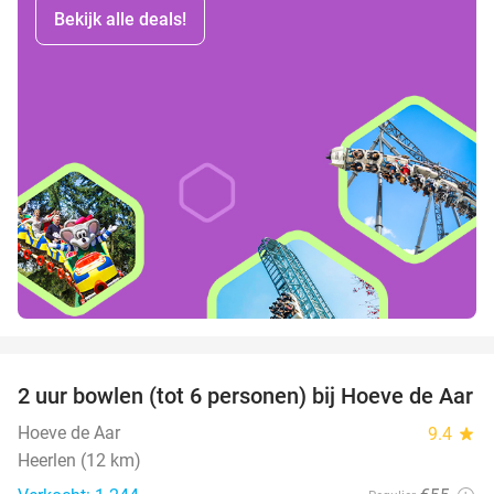
Bekijk alle deals!
favorite_border
2 uur bowlen (tot 6 personen) bij Hoeve de Aar
50%
Hoeve de Aar
9.4
star
Heerlen (12 km)