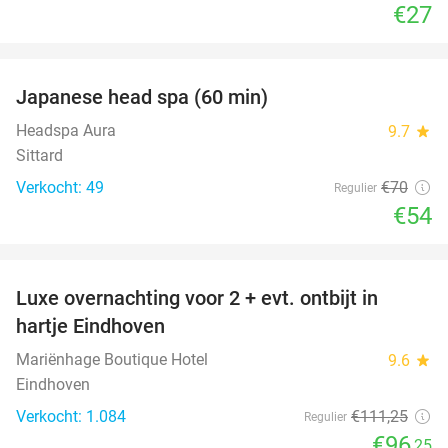
€27
favorite_border
Japanese head spa (60 min)
23%
Headspa Aura
9.7
star
Sittard
Verkocht: 49
€70
Regulier
€54
favorite_border
Luxe overnachting voor 2 + evt. ontbijt in
14%
hartje Eindhoven
Mariënhage Boutique Hotel
9.6
star
Eindhoven
Verkocht: 1.084
€111
,25
Regulier
€96
,25