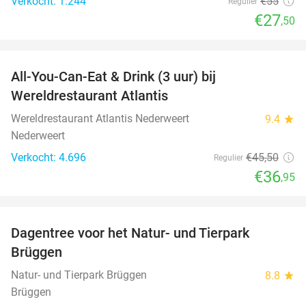
Verkocht: 1.244
€55
Regulier
€27
,50
favorite_border
All-You-Can-Eat & Drink (3 uur) bij
19%
Wereldrestaurant Atlantis
Wereldrestaurant Atlantis Nederweert
9.4
star
Nederweert
Verkocht: 4.696
€45
,50
Regulier
€36
,95
favorite_border
Dagentree voor het Natur- und Tierpark
24%
Brüggen
Natur- und Tierpark Brüggen
8.8
star
Brüggen