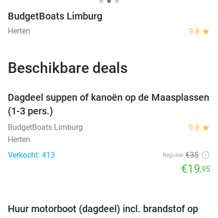
BudgetBoats Limburg
Herten
9.8
star
Beschikbare deals
favorite_border
Dagdeel suppen of kanoën op de Maasplassen
(1-3 pers.)
BudgetBoats Limburg
9.8
star
Herten
Verkocht: 413
€35
Regulier
€19
,95
favorite_border
Huur motorboot (dagdeel) incl. brandstof op