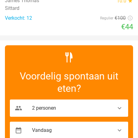
James Thomas
10.0
star
Sittard
Verkocht: 12
€100
Regulier
€44
Voordelig spontaan uit
eten?