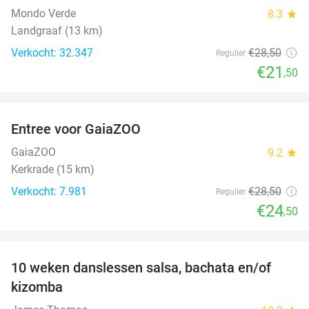
Mondo Verde
8.3
star
Landgraaf (13 km)
Verkocht: 32.347
€28
,50
Regulier
€21
,50
favorite_border
Entree voor GaiaZOO
14%
GaiaZOO
9.2
star
Kerkrade (15 km)
Verkocht: 7.981
€28
,50
Regulier
€24
,50
favorite_border
10 weken danslessen salsa, bachata en/of
56%
kizomba