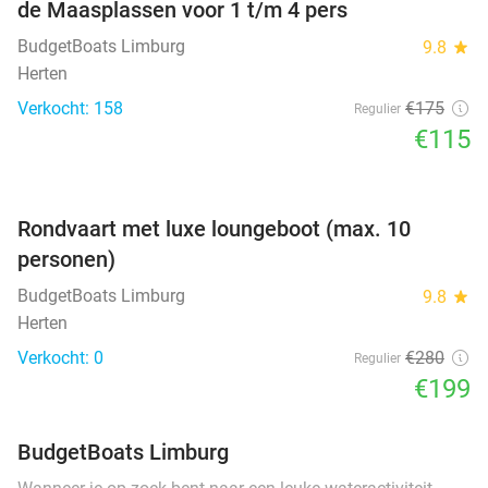
de Maasplassen voor 1 t/m 4 pers
BudgetBoats Limburg
9.8
star
Herten
Verkocht: 158
€175
Regulier
€115
favorite_border
Rondvaart met luxe loungeboot (max. 10
personen)
BudgetBoats Limburg
9.8
star
Herten
Verkocht: 0
€280
Regulier
€199
BudgetBoats Limburg