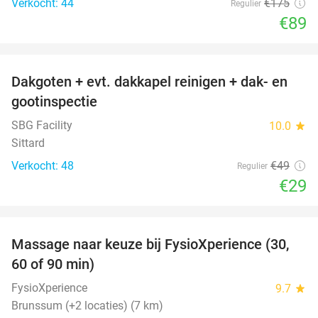
Verkocht: 44
€175
Regulier
€89
favorite_border
Dakgoten + evt. dakkapel reinigen + dak- en
41%
gootinspectie
SBG Facility
10.0
star
Sittard
Verkocht: 48
€49
Regulier
€29
favorite_border
Massage naar keuze bij FysioXperience (30,
44%
60 of 90 min)
FysioXperience
9.7
star
Brunssum (+2 locaties) (7 km)