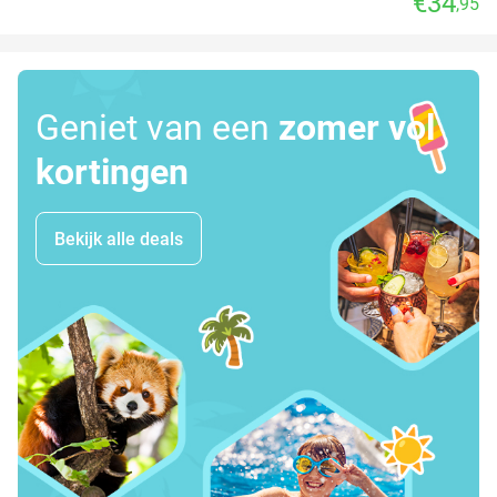
€34
,95
Geniet van een
zomer vol
kortingen
Bekijk alle deals