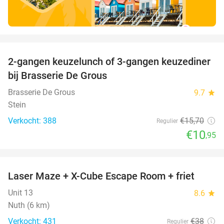
favorite_border
2-gangen keuzelunch of 3-gangen keuzediner
30%
bij Brasserie De Grous
Brasserie De Grous
9.7
star
Stein
Verkocht: 388
€15
,70
Regulier
€10
,95
favorite_border
Laser Maze + X-Cube Escape Room + friet
39%
Unit 13
8.6
star
Nuth (6 km)
Verkocht: 431
€38
Regulier