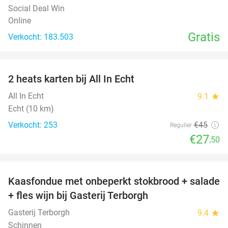
Social Deal Win
Online
Gratis
Verkocht: 183.503
favorite_border
2 heats karten bij All In Echt
39%
All In Echt
9.1
star
Echt (10 km)
Verkocht: 253
€45
Regulier
€27
,50
favorite_border
Kaasfondue met onbeperkt stokbrood + salade
44%
+ fles wijn bij Gasterij Terborgh
Gasterij Terborgh
9.4
star
Schinnen