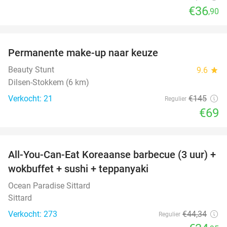
€36
,90
favorite_border
Permanente make-up naar keuze
52%
Beauty Stunt
9.6
star
Dilsen-Stokkem (6 km)
Verkocht: 21
€145
Regulier
€69
favorite_border
All-You-Can-Eat Koreaanse barbecue (3 uur) +
21%
wokbuffet + sushi + teppanyaki
Ocean Paradise Sittard
Sittard
Verkocht: 273
€44
,34
Regulier