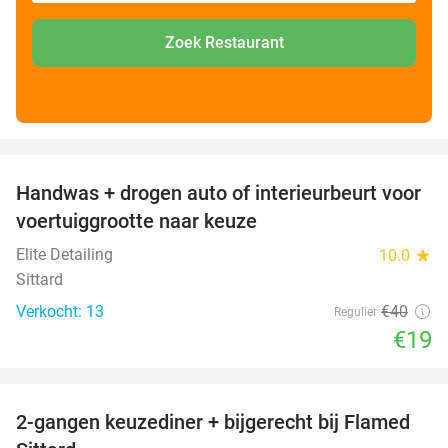
Zoek Restaurant
favorite_border
Handwas + drogen auto of interieurbeurt voor
53%
voertuiggrootte naar keuze
Elite Detailing
10.0
star
Sittard
Verkocht: 13
€40
Regulier
€19
favorite_border
2-gangen keuzediner + bijgerecht bij Flamed
31%