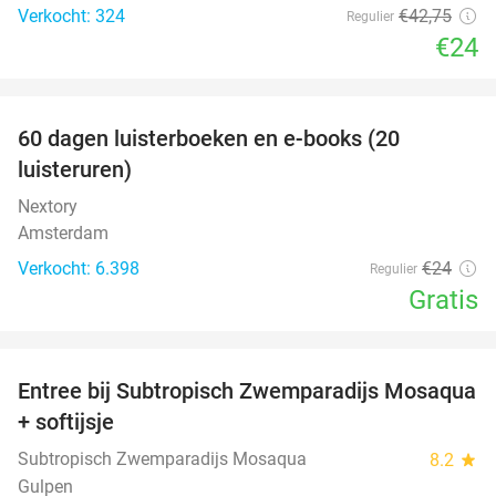
Verkocht: 324
€42
,75
Regulier
€24
favorite_border
100%
60 dagen luisterboeken en e-books (20
luisteruren)
Nextory
Amsterdam
Verkocht: 6.398
€24
Regulier
Gratis
favorite_border
Entree bij Subtropisch Zwemparadijs Mosaqua
25%
+ softijsje
Subtropisch Zwemparadijs Mosaqua
8.2
star
Gulpen