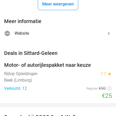
Meer weergeven
Meer informatie
Website
favorite_border
Deals in Sittard-Geleen
Motor- of autorijlespakket naar keuze
72%
Rijtop Opleidingen
7.7
star
Beek (Limburg)
Verkocht: 12
€90
Regulier
€25
favorite_border