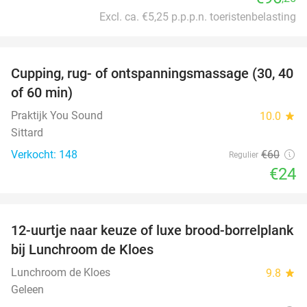
Excl. ca. €5,25 p.p.p.n. toeristenbelasting
favorite_border
Cupping, rug- of ontspanningsmassage (30, 40
60%
of 60 min)
Praktijk You Sound
10.0
star
Sittard
Verkocht: 148
€60
Regulier
€24
favorite_border
12-uurtje naar keuze of luxe brood-borrelplank
21%
bij Lunchroom de Kloes
Lunchroom de Kloes
9.8
star
Geleen