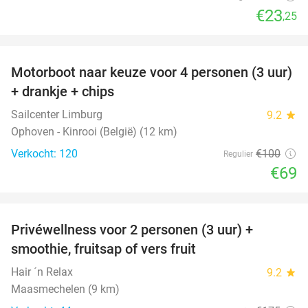
€23
,25
favorite_border
Motorboot naar keuze voor 4 personen (3 uur)
31%
+ drankje + chips
Sailcenter Limburg
9.2
star
Ophoven - Kinrooi (België) (12 km)
Verkocht: 120
€100
Regulier
€69
favorite_border
Privéwellness voor 2 personen (3 uur) +
49%
smoothie, fruitsap of vers fruit
Hair ´n Relax
9.2
star
Maasmechelen (9 km)