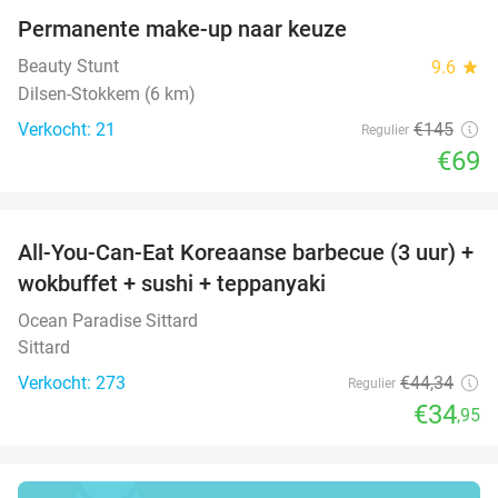
Permanente make-up naar keuze
52%
Beauty Stunt
9.6
star
Dilsen-Stokkem (6 km)
Verkocht: 21
€145
Regulier
€69
favorite_border
All-You-Can-Eat Koreaanse barbecue (3 uur) +
21%
wokbuffet + sushi + teppanyaki
Ocean Paradise Sittard
Sittard
Verkocht: 273
€44
,34
Regulier
€34
,95