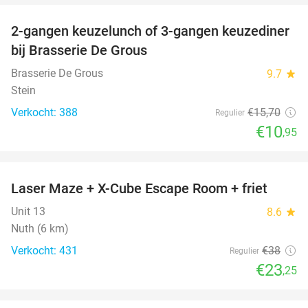
2-gangen keuzelunch of 3-gangen keuzediner
30%
bij Brasserie De Grous
Brasserie De Grous
9.7
star
Stein
Verkocht: 388
€15
,70
Regulier
€10
,95
favorite_border
Laser Maze + X-Cube Escape Room + friet
39%
Unit 13
8.6
star
Nuth (6 km)
Verkocht: 431
€38
Regulier
€23
,25
favorite_border