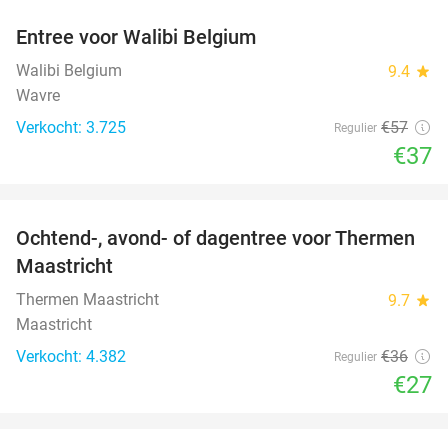
Entree voor Walibi Belgium
35%
Walibi Belgium
9.4
star
Wavre
Verkocht: 3.725
€57
Regulier
€37
favorite_border
Ochtend-, avond- of dagentree voor Thermen
25%
Maastricht
Thermen Maastricht
9.7
star
Maastricht
Verkocht: 4.382
€36
Regulier
€27
favorite_border