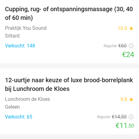
Cupping, rug- of ontspanningsmassage (30, 40
60%
of 60 min)
Praktijk You Sound
10.0
star
Sittard
Verkocht: 148
€60
Regulier
€24
favorite_border
12-uurtje naar keuze of luxe brood-borrelplank
21%
bij Lunchroom de Kloes
Lunchroom de Kloes
9.8
star
Geleen
Verkocht: 65
€14
,50
Regulier
€11
,50
favorite_border