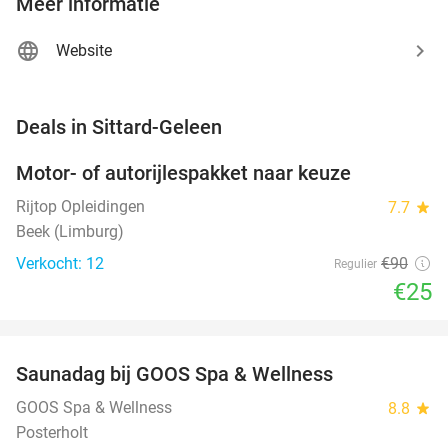
Meer informatie
Website
favorite_border
Deals in Sittard-Geleen
Motor- of autorijlespakket naar keuze
72%
Rijtop Opleidingen
7.7
star
Beek (Limburg)
Verkocht: 12
€90
Regulier
€25
favorite_border
Saunadag bij GOOS Spa & Wellness
52%
NEW
TODAY
GOOS Spa & Wellness
8.8
star
Posterholt