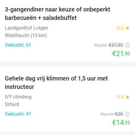
3-gangendiner naar keuze of onbeperkt
42%
barbecueën + saladebuffet
Landgasthof Lutgen
9.8
star
Waldfeucht (13 km)
Verkocht: 61
€37
,50
Regulier
€21
,90
favorite_border
Gehele dag vrij klimmen of 1,5 uur met
25%
instructeur
IVY climbing
9.3
star
Sittard
Verkocht: 41
€20
Regulier
€14
,95
favorite_border