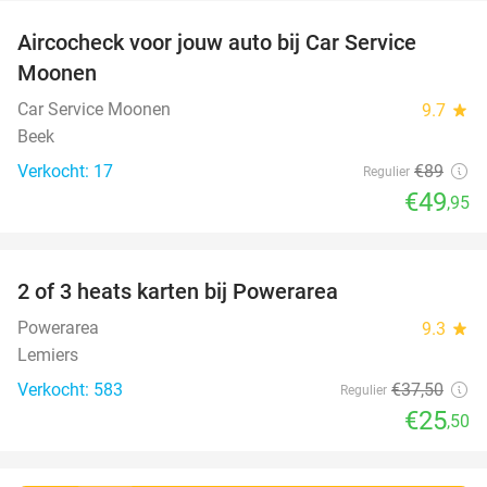
Aircocheck voor jouw auto bij Car Service
44%
Moonen
Car Service Moonen
9.7
star
Beek
Verkocht: 17
€89
Regulier
€49
,95
favorite_border
2 of 3 heats karten bij Powerarea
32%
Powerarea
9.3
star
Lemiers
Verkocht: 583
€37
,50
Regulier
€25
,50