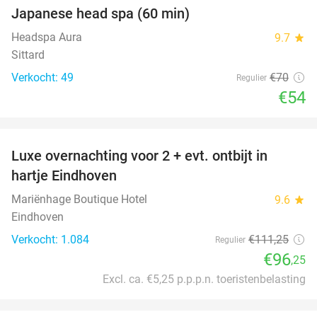
Japanese head spa (60 min)
23%
Headspa Aura
9.7
star
Sittard
Verkocht: 49
€70
Regulier
€54
favorite_border
Luxe overnachting voor 2 + evt. ontbijt in
14%
hartje Eindhoven
Mariënhage Boutique Hotel
9.6
star
Eindhoven
Verkocht: 1.084
€111
,25
Regulier
€96
,25
Excl. ca. €5,25 p.p.p.n. toeristenbelasting
favorite_border