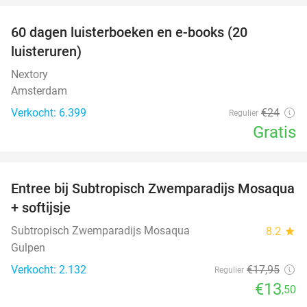
100%
60 dagen luisterboeken en e-books (20
luisteruren)
Nextory
Amsterdam
Verkocht: 6.399
€24
Regulier
Gratis
favorite_border
Entree bij Subtropisch Zwemparadijs Mosaqua
25%
+ softijsje
Subtropisch Zwemparadijs Mosaqua
8.2
star
Gulpen
Verkocht: 2.132
€17
,95
Regulier
€13
,50