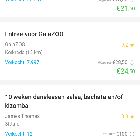
€21
,50
favorite_border
Entree voor GaiaZOO
14%
GaiaZOO
9.2
star
Kerkrade (15 km)
Verkocht: 7.997
€28
,50
Regulier
€24
,50
favorite_border
10 weken danslessen salsa, bachata en/of
56%
kizomba
James Thomas
10.0
star
Sittard
Verkocht: 12
€100
Regulier