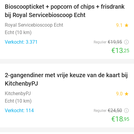
Bioscoopticket + popcorn of chips + frisdrank
34%
bij Royal Servicebioscoop Echt
Royal Servicebioscoop Echt
9.1
star
Echt (10 km)
Verkocht: 3.371
€19
,95
Regulier
€13
,25
favorite_border
2-gangendiner met vrije keuze van de kaart bij
23%
KitchenbyPJ
KitchenbyPJ
9.0
star
Echt (10 km)
Verkocht: 114
€24
,50
Regulier
€18
,95
favorite_border