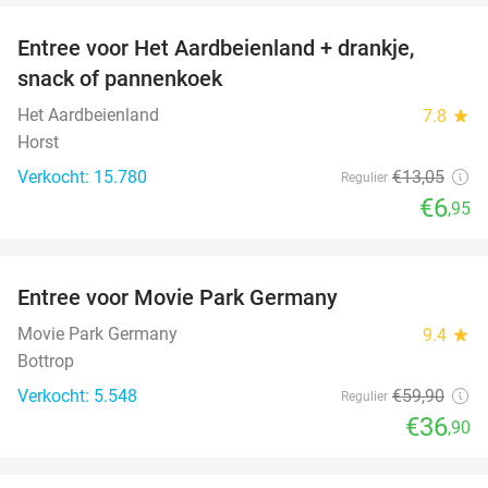
Entree voor Het Aardbeienland + drankje,
47%
snack of pannenkoek
Het Aardbeienland
7.8
star
Horst
Verkocht: 15.780
€13
,05
Regulier
€6
,95
favorite_border
Entree voor Movie Park Germany
38%
Movie Park Germany
9.4
star
Bottrop
Verkocht: 5.548
€59
,90
Regulier
€36
,90
favorite_border