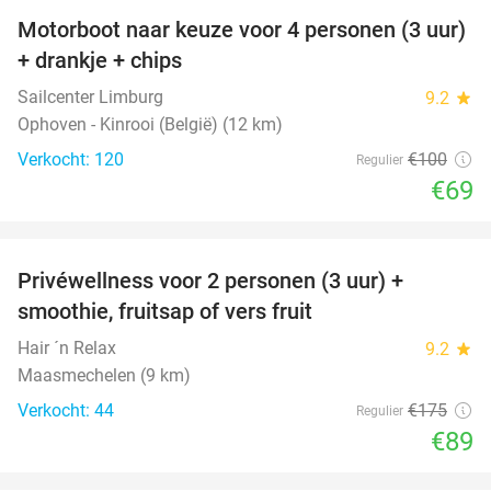
Motorboot naar keuze voor 4 personen (3 uur)
31%
+ drankje + chips
Sailcenter Limburg
9.2
star
Ophoven - Kinrooi (België) (12 km)
Verkocht: 120
€100
Regulier
€69
favorite_border
Privéwellness voor 2 personen (3 uur) +
49%
smoothie, fruitsap of vers fruit
Hair ´n Relax
9.2
star
Maasmechelen (9 km)
Verkocht: 44
€175
Regulier
€89
favorite_border