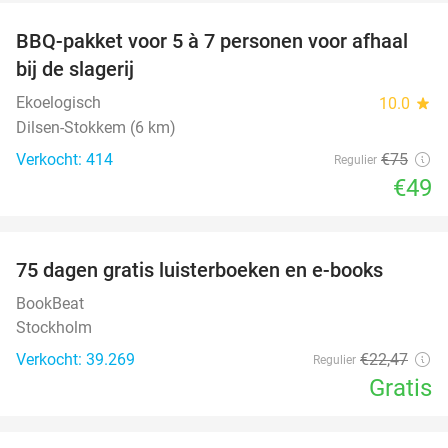
BBQ-pakket voor 5 à 7 personen voor afhaal
35%
bij de slagerij
Ekoelogisch
10.0
star
Dilsen-Stokkem (6 km)
Verkocht: 414
€75
Regulier
€49
favorite_border
100%
75 dagen gratis luisterboeken en e-books
BookBeat
Stockholm
Verkocht: 39.269
€22
,47
Regulier
Gratis
favorite_border