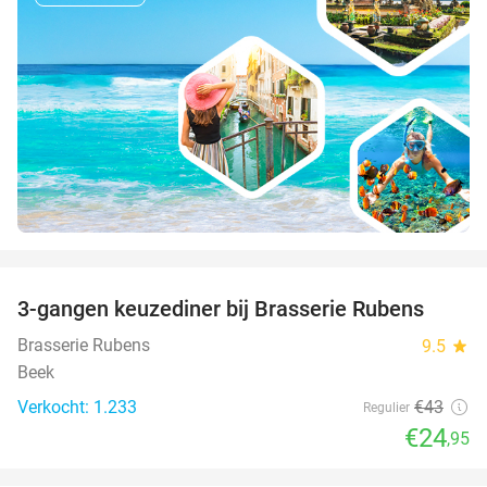
favorite_border
3-gangen keuzediner bij Brasserie Rubens
42%
Brasserie Rubens
9.5
star
Beek
Verkocht: 1.233
€43
Regulier
€24
,95
favorite_border