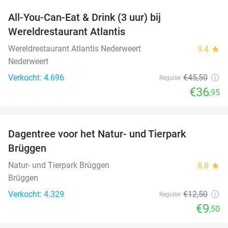
All-You-Can-Eat & Drink (3 uur) bij
19%
Wereldrestaurant Atlantis
Wereldrestaurant Atlantis Nederweert
9.4
star
Nederweert
Verkocht: 4.696
€45
,50
Regulier
€36
,95
favorite_border
Dagentree voor het Natur- und Tierpark
24%
Brüggen
Natur- und Tierpark Brüggen
8.8
star
Brüggen
Verkocht: 4.329
€12
,50
Regulier
€9
,50
favorite_border