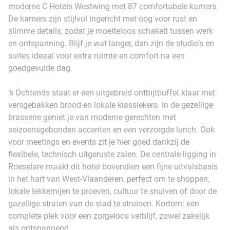
moderne C-Hotels Westwing met 87 comfortabele kamers.
De kamers zijn stijlvol ingericht met oog voor rust en
slimme details, zodat je moeiteloos schakelt tussen werk
en ontspanning. Blijf je wat langer, dan zijn de studio’s en
suites ideaal voor extra ruimte en comfort na een
goedgevulde dag.
’s Ochtends staat er een uitgebreid ontbijtbuffet klaar met
versgebakken brood en lokale klassiekers. In de gezellige
brasserie geniet je van moderne gerechten met
seizoensgebonden accenten en een verzorgde lunch. Ook
voor meetings en events zit je hier goed dankzij de
flexibele, technisch uitgeruste zalen. De centrale ligging in
Roeselare maakt dit hotel bovendien een fijne uitvalsbasis
in het hart van West-Vlaanderen, perfect om te shoppen,
lokale lekkernijen te proeven, cultuur te snuiven of door de
gezellige straten van de stad te struinen. Kortom: een
complete plek voor een zorgeloos verblijf, zowel zakelijk
als ontspannend.