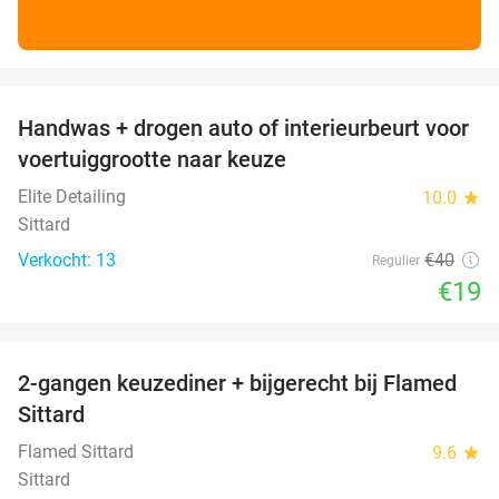
favorite_border
Handwas + drogen auto of interieurbeurt voor
53%
voertuiggrootte naar keuze
Elite Detailing
10.0
star
Sittard
Verkocht: 13
€40
Regulier
€19
favorite_border
2-gangen keuzediner + bijgerecht bij Flamed
31%
Sittard
Flamed Sittard
9.6
star
Sittard