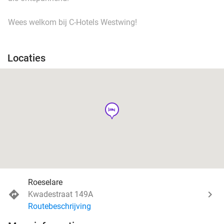
Wees welkom bij C-Hotels Westwing!
Locaties
hotel
Roeselare
Kwadestraat 149A
Routebeschrijving