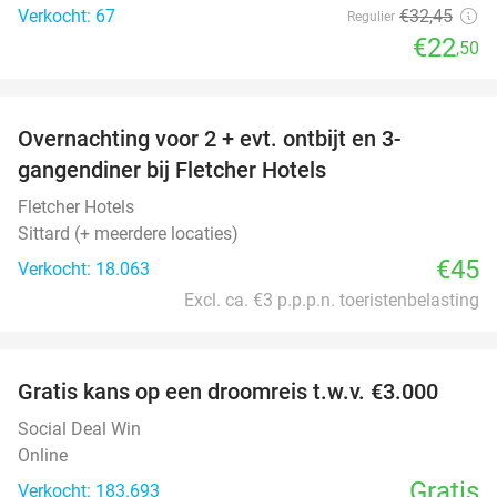
Verkocht: 67
€32
,45
Regulier
€22
,50
favorite_border
Overnachting voor 2 + evt. ontbijt en 3-
gangendiner bij Fletcher Hotels
Fletcher Hotels
Sittard (+ meerdere locaties)
€45
Verkocht: 18.063
Excl. ca. €3 p.p.p.n. toeristenbelasting
favorite_border
Gratis kans op een droomreis t.w.v. €3.000
Social Deal Win
Online
Gratis
Verkocht: 183.693