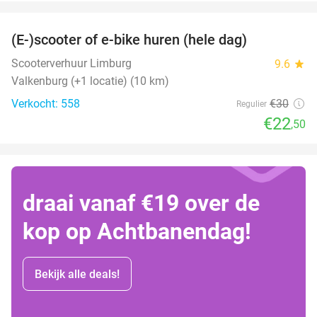
favorite_border
(E-)scooter of e-bike huren (hele dag)
25%
Scooterverhuur Limburg
9.6
star
Valkenburg (+1 locatie) (10 km)
Verkocht: 558
€30
Regulier
€22
,50
draai vanaf €19 over de
kop op Achtbanendag!
Bekijk alle deals!