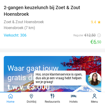
2-gangen keuzelunch bij Zoet & Zout
48%
Hoensbroek
Zoet & Zout Hoensbroek
9.4
star
Hoensbroek (7 km)
Verkocht: 306
€12
,50
Regulier
€6
,50
Waar gaat jouw
gratis droomreis
t.w.v. €3.000
naartoe?
Home
Dichtbij
Restaurants
Hotels
Menu