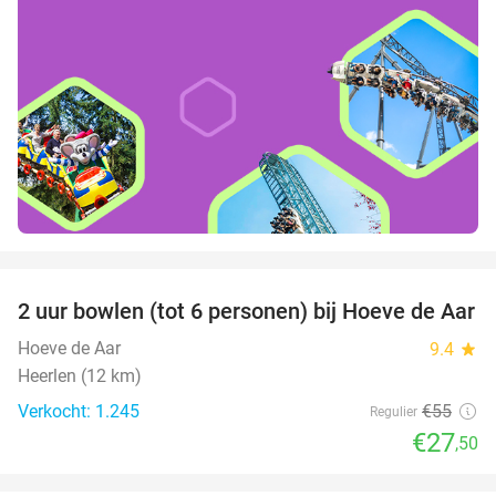
favorite_border
2 uur bowlen (tot 6 personen) bij Hoeve de Aar
50%
Hoeve de Aar
9.4
star
Heerlen (12 km)
Verkocht: 1.245
€55
Regulier
€27
,50
favorite_border