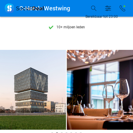
Ontdek 15.000+ deals

C-Hotels Westwing
7 dagen per week beschikbaar
Bereikbaar tot 23:00
10+ miljoen leden
9,4
op basis van
205.983 reviews
Ontdek 15.000+ deals
7 dagen per week beschikbaar
10+ miljoen leden