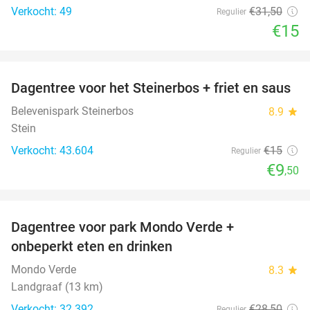
Verkocht: 49
€31
,50
Regulier
€15
favorite_border
Dagentree voor het Steinerbos + friet en saus
37%
Belevenispark Steinerbos
8.9
star
Stein
Verkocht: 43.604
€15
Regulier
€9
,50
favorite_border
Dagentree voor park Mondo Verde +
25%
onbeperkt eten en drinken
Mondo Verde
8.3
star
Landgraaf (13 km)
Verkocht: 32.392
€28
,50
Regulier