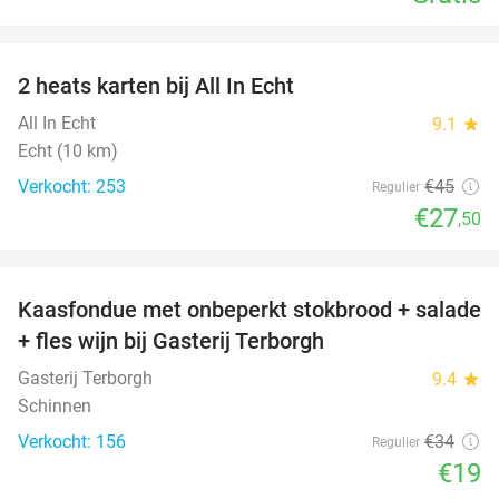
favorite_border
2 heats karten bij All In Echt
39%
All In Echt
9.1
star
Echt (10 km)
Verkocht: 253
€45
Regulier
€27
,50
favorite_border
Kaasfondue met onbeperkt stokbrood + salade
44%
+ fles wijn bij Gasterij Terborgh
Gasterij Terborgh
9.4
star
Schinnen
Verkocht: 156
€34
Regulier
€19