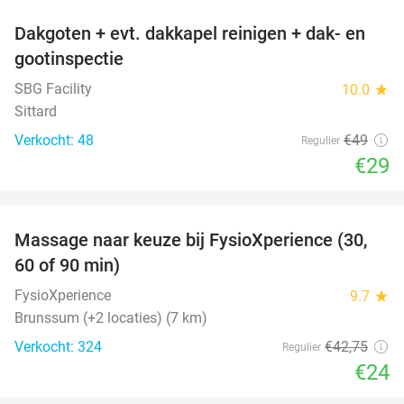
Dakgoten + evt. dakkapel reinigen + dak- en
41%
gootinspectie
SBG Facility
10.0
star
Sittard
Verkocht: 48
€49
Regulier
€29
favorite_border
Massage naar keuze bij FysioXperience (30,
44%
60 of 90 min)
FysioXperience
9.7
star
Brunssum (+2 locaties) (7 km)
Verkocht: 324
€42
,75
Regulier
€24
favorite_border