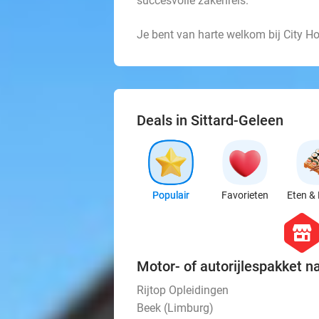
succesvolle zakenreis.
Je bent van harte welkom bij City Ho
Deals in Sittard-Geleen
Populair
Favorieten
Eten & 
hexago
store
Motor- of autorijlespakket n
Rijtop Opleidingen
Beek (Limburg)