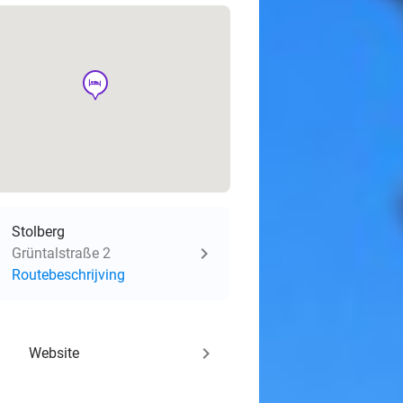
hotel
Stolberg
Grüntalstraße 2
Routebeschrijving
keyboard_arrow_right
Website