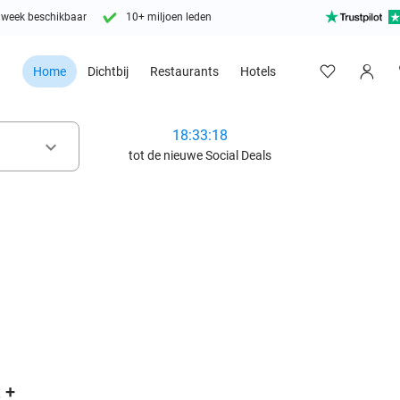
 week beschikbaar
10+ miljoen leden
Home
Dichtbij
Restaurants
Hotels
18:33:17
keyboard_arrow_down
tot de nieuwe Social Deals
favorite_border
 +