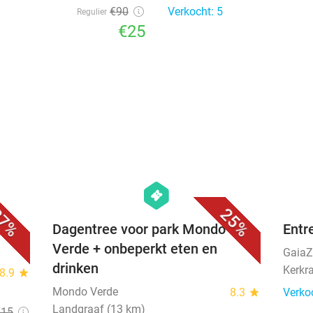
€90
Verkocht: 5
Regulier
€25
favorite_border
favorite_border
hexagon
events
7%
25%
os +
Dagentree voor park Mondo
Entr
Verde + onbeperkt eten en
Gaia
drinken
Kerkr
8.9
star
Mondo Verde
8.3
star
Verko
Landgraaf (13 km)
€15