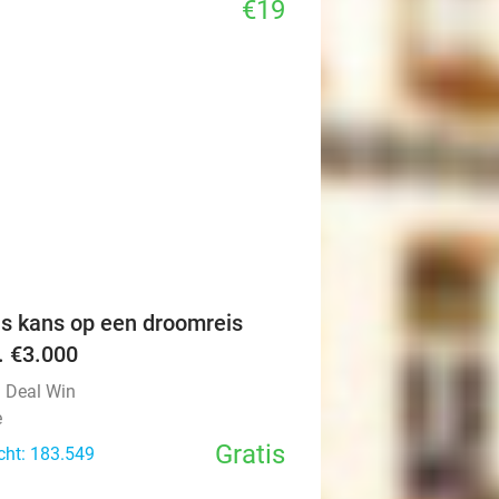
€19
favorite_border
is kans op een droomreis
v. €3.000
l Deal Win
e
Gratis
cht: 183.549