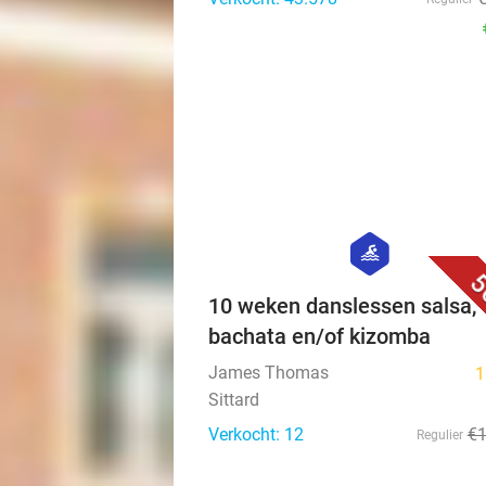
hexagon
sport
5
10 weken danslessen salsa,
bachata en/of kizomba
James Thomas
1
Sittard
Verkocht: 12
€
Regulier