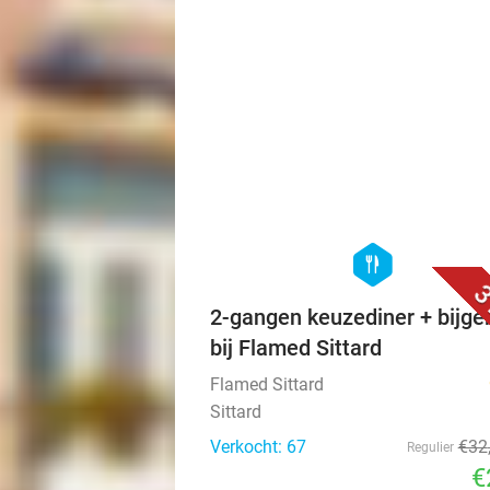
hexagon
food
3
2-gangen keuzediner + bijge
bij Flamed Sittard
Flamed Sittard
Sittard
Verkocht: 67
€32
Regulier
€