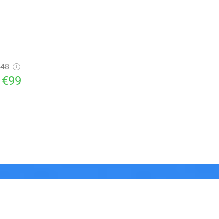
148
€99