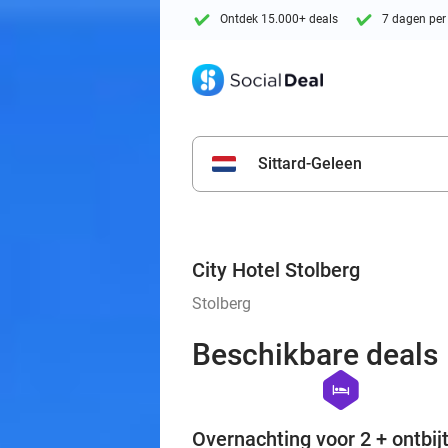
Ontdek 15.000+ deals
7 dagen per
Sittard-Geleen
City Hotel Stolberg
Stolberg
Beschikbare deals
hexagon
hotel
Overnachting voor 2 + ontbijt