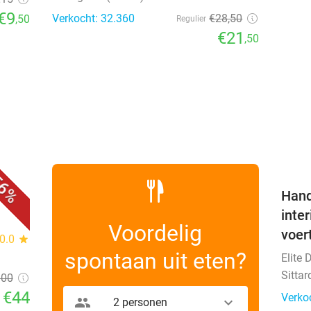
€9
Verkocht: 32.360
€28
,50
,50
Regulier
€21
,50
favorite_border
6%
Hand
inte
Voordelig
voer
0.0
star
spontaan uit eten?
Elite 
Sittar
100
€44
Verko
2 personen