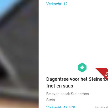
Verkocht: 12
hexagon
events
3
Dagentree voor het Steinerb
friet en saus
Belevenispark Steinerbos
Stein
Verkocht: 43.578
Regulier