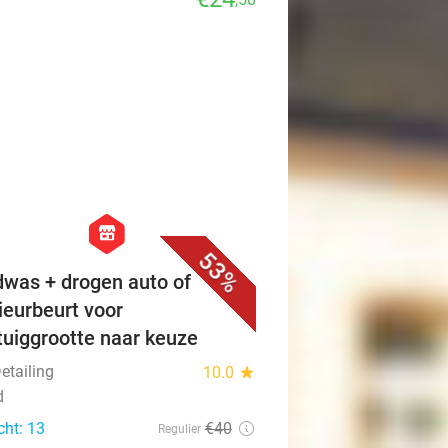
favorite_border
hexagon
store
53%
was + drogen auto of
rieurbeurt voor
tuiggrootte naar keuze
Detailing
10.0
star
d
cht: 13
€40
Regulier