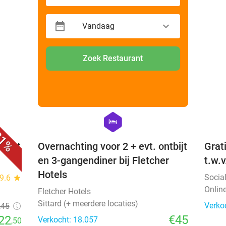
Vandaag
Zoek Restaurant
favorite_border
favorite_border
hexagon
hotel
1%
recht
Overnachting voor 2 + evt. ontbijt
Grat
en 3-gangendiner bij Fletcher
t.w.
Hotels
Socia
9.6
star
Onlin
Fletcher Hotels
Sittard (+ meerdere locaties)
Verko
,45
€45
22
Verkocht: 18.057
,50