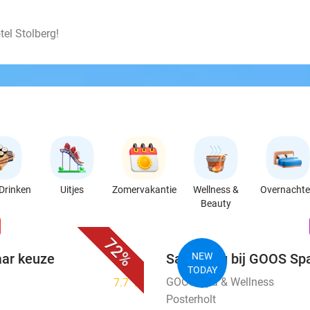
tel Stolberg!
Drinken
Uitjes
Zomervakantie
Wellness &
Overnacht
Beauty
favorite_border
n
72%
aar keuze
Saunadag bij GOOS Sp
NEW
TODAY
GOOS Spa & Wellness
7.7
star
Posterholt