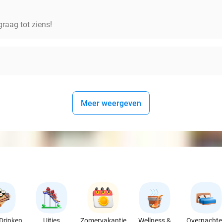
raag tot ziens!
Meer weergeven
Drinken
Uitjes
Zomervakantie
Wellness &
Overnacht