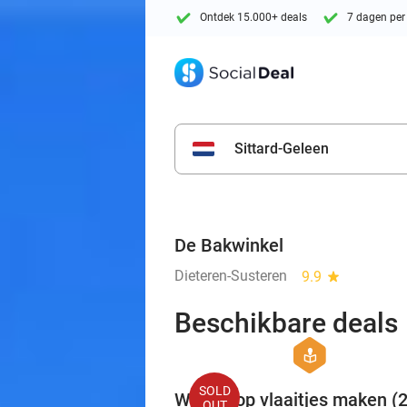
Ontdek 15.000+ deals
7 dagen per
Sittard-Geleen
De Bakwinkel
Dieteren-Susteren
9.9
star
Beschikbare deals
hexagon
course
SOLD
Workshop vlaaitjes maken (2
OUT