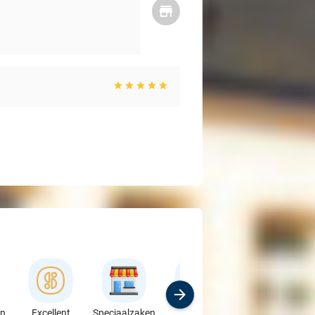
en
Excellent
Speciaalzaken
Sport
Cursussen &