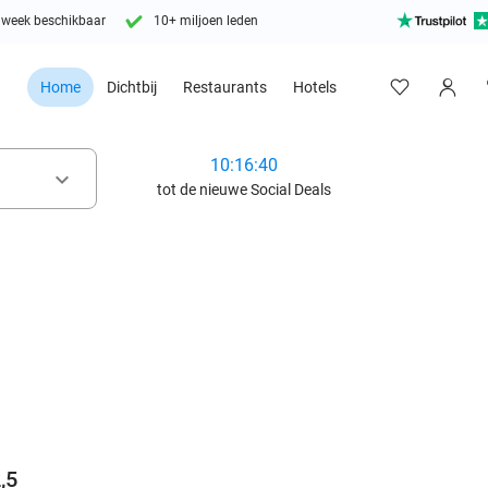
 week beschikbaar
10+ miljoen leden
Home
Dichtbij
Restaurants
Hotels
10:16:38
keyboard_arrow_down
tot de nieuwe Social Deals
favorite_border
,5