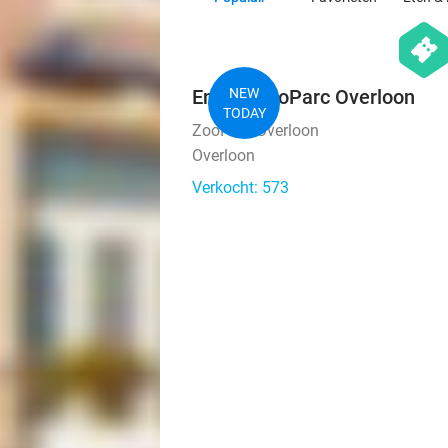
hexago
events
Entree ZooParc Overloon
NEW
TODAY
ZooParc Overloon
Overloon
Verkocht: 573