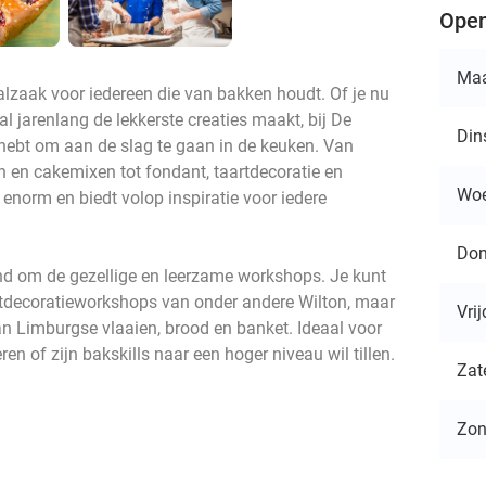
Open
Ma
alzaak voor iedereen die van bakken houdt. Of je nu
l jarenlang de lekkerste creaties maakt, bij De
Din
 hebt om aan de slag te gaan in de keuken. Van
n en cakemixen tot fondant, taartdecoratie en
Wo
 enorm en biedt volop inspiratie voor iedere
Don
d om de gezellige en leerzame workshops. Je kunt
aartdecoratieworkshops van onder andere Wilton, maar
Vri
n Limburgse vlaaien, brood en banket. Ideaal voor
ren of zijn bakskills naar een hoger niveau wil tillen.
Zat
Zo