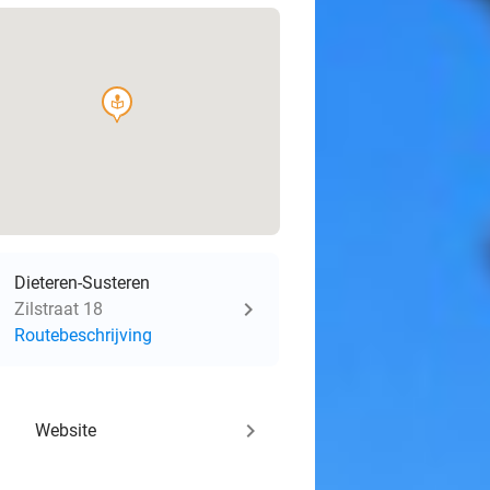
course
Dieteren-Susteren
Zilstraat 18
Routebeschrijving
keyboard_arrow_right
Website