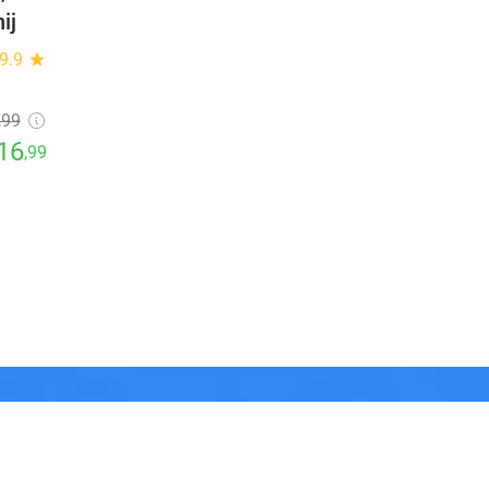
ij
9.9
star
,99
16
,99