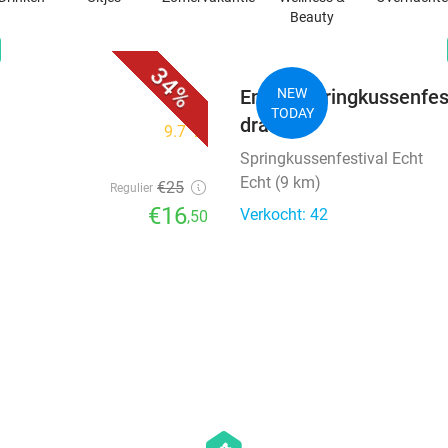
Beauty
favorite_border
n
34%
Entree springkussenfesti
NEW
TODAY
drankje
9.7
star
Springkussenfestival Echt
Echt (9 km)
€25
Regulier
€16
Verkocht: 42
,50
favorite_border