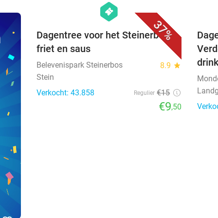
hexagon
events
37%
n
Dagentree voor het Steinerbos +
Dage
friet en saus
Verd
drin
Belevenispark Steinerbos
8.9
star
Stein
Mond
Landg
Verkocht: 43.858
€15
Regulier
€9
Verko
,50