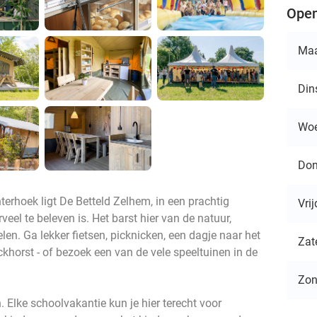
Open
Ma
Din
Wo
Don
erhoek ligt De Betteld Zelhem, in een prachtig
Vri
eel te beleven is. Het barst hier van de natuur,
en. Ga lekker fietsen, picknicken, een dagje naar het
Zat
ckhorst - of bezoek een van de vele speeltuinen in de
Zo
. Elke schoolvakantie kun je hier terecht voor