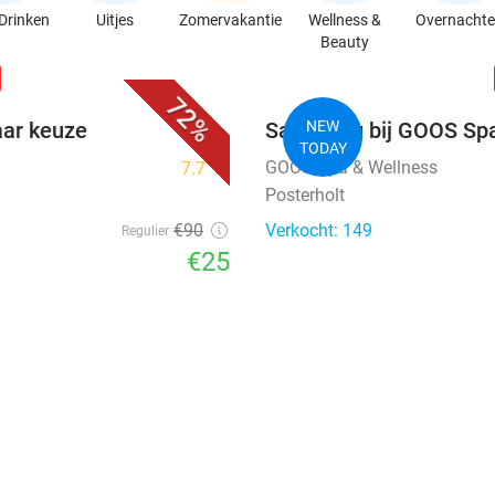
Drinken
Uitjes
Zomervakantie
Wellness &
Overnacht
Beauty
favorite_border
n
72%
aar keuze
Saunadag bij GOOS Sp
NEW
TODAY
GOOS Spa & Wellness
7.7
star
Posterholt
€90
Verkocht: 149
Regulier
€25
favorite_border