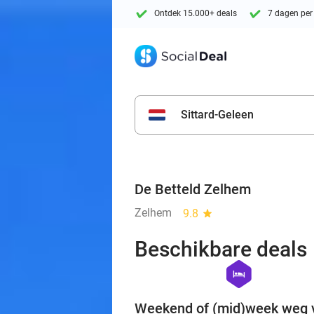
Ontdek 15.000+ deals
7 dagen per
Sittard-Geleen
De Betteld Zelhem
Zelhem
9.8
star
Beschikbare deals
hexagon
hotel
Weekend of (mid)week weg 