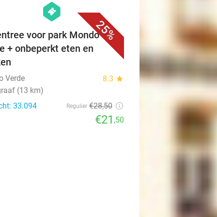
hexagon
events
25%
ntree voor park Mondo
e + onbeperkt eten en
ken
o Verde
8.3
star
raaf (13 km)
cht: 33.094
€28
,50
Regulier
€21
,50