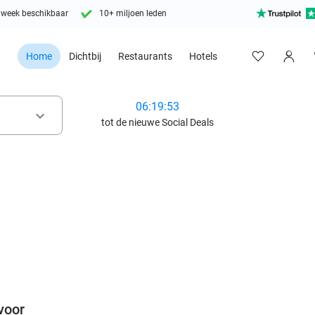
 week beschikbaar
10+ miljoen leden
Home
Dichtbij
Restaurants
Hotels
06:19:51
keyboard_arrow_down
tot de nieuwe Social Deals
favorite_border
voor