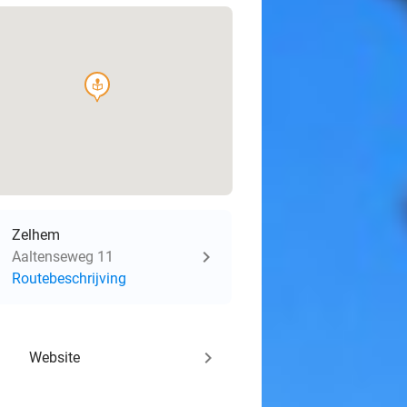
course
Zelhem
Aaltenseweg 11
Routebeschrijving
keyboard_arrow_right
Website