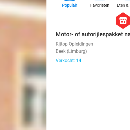
Populair
Favorieten
Eten & 
hexago
store
Motor- of autorijlespakket n
Rijtop Opleidingen
Beek (Limburg)
Verkocht: 14