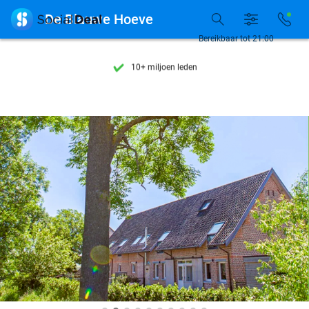
Ontdek 15.000+ deals

De Blauwe Hoeve
7 dagen per week beschikbaar
Bereikbaar tot 21:00
10+ miljoen leden
9,4
op basis van
206.274 reviews
Ontdek 15.000+ deals
7 dagen per week beschikbaar
10+ miljoen leden