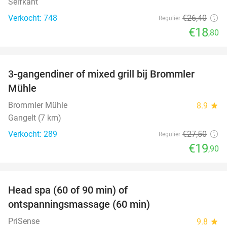
Selfkant
Verkocht: 748
€26
,40
Regulier
€18
,80
favorite_border
3-gangendiner of mixed grill bij Brommler
28%
Mühle
Brommler Mühle
8.9
star
Gangelt (7 km)
Verkocht: 289
€27
,50
Regulier
€19
,90
favorite_border
Head spa (60 of 90 min) of
42%
ontspanningsmassage (60 min)
PriSense
9.8
star