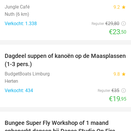
Jungle Café
9.2
star
Nuth (6 km)
Verkocht: 1.338
€29
,80
Regulier
€23
,50
favorite_border
Dagdeel suppen of kanoën op de Maasplassen
43%
(1-3 pers.)
BudgetBoats Limburg
9.8
star
Herten
Verkocht: 434
€35
Regulier
€19
,95
favorite_border
Bungee Super Fly Workshop of 1 maand
52%
onbeperkt dansen bij Dance Studio On Fire