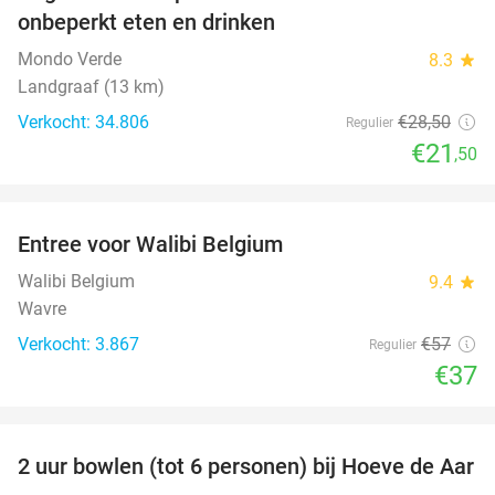
onbeperkt eten en drinken
Mondo Verde
8.3
star
Landgraaf (13 km)
Verkocht: 34.806
€28
,50
Regulier
€21
,50
favorite_border
Entree voor Walibi Belgium
35%
Walibi Belgium
9.4
star
Wavre
Verkocht: 3.867
€57
Regulier
€37
favorite_border
2 uur bowlen (tot 6 personen) bij Hoeve de Aar
50%