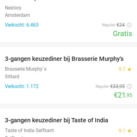
Nextory
Amsterdam
Verkocht: 6.463
€24
Regulier
Gratis
favorite_border
3-gangen keuzediner bij Brasserie Murphy's
35%
Brasserie Murphy´s
9.7
star
Sittard
Verkocht: 1.172
€33
,95
Regulier
€21
,95
favorite_border
3-gangen keuzediner bij Taste of India
29%
Taste of India Selfkant
9.1
star