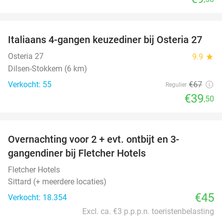
favorite_border
Italiaans 4-gangen keuzediner bij Osteria 27
41%
Osteria 27
9.9
star
Dilsen-Stokkem (6 km)
Verkocht: 55
€67
Regulier
€39
,50
favorite_border
Overnachting voor 2 + evt. ontbijt en 3-
gangendiner bij Fletcher Hotels
Fletcher Hotels
Sittard (+ meerdere locaties)
€45
Verkocht: 18.354
Excl. ca. €3 p.p.p.n. toeristenbelasting