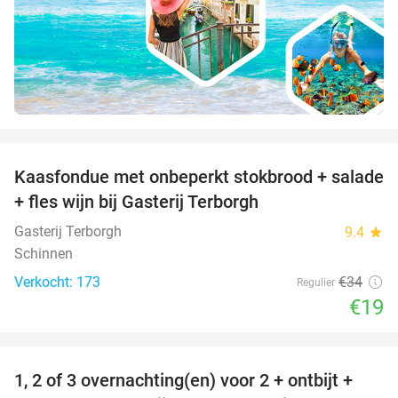
favorite_border
Kaasfondue met onbeperkt stokbrood + salade
44%
+ fles wijn bij Gasterij Terborgh
Gasterij Terborgh
9.4
star
Schinnen
Verkocht: 173
€34
Regulier
€19
favorite_border
1, 2 of 3 overnachting(en) voor 2 + ontbijt +
32%
NEW