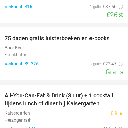
Verkocht: 816
€37
,50
Regulier
€26
,50
favorite_border
100%
75 dagen gratis luisterboeken en e-books
BookBeat
Stockholm
Verkocht: 39.326
€22
,47
Regulier
Gratis
favorite_border
All-You-Can-Eat & Drink (3 uur) + 1 cocktail
33%
tijdens lunch of diner bij Kaisergarten
Kaisergarten
8.9
star
Herzogenrath