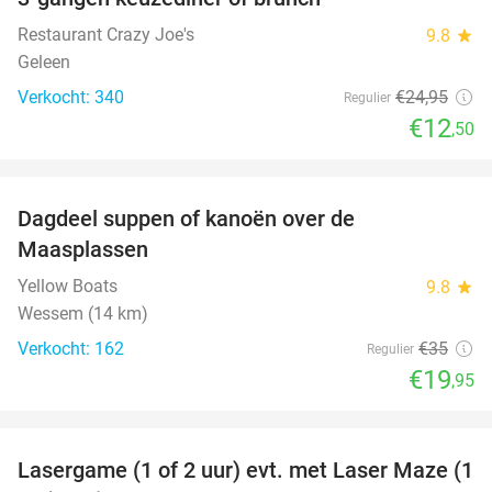
50%
Restaurant Crazy Joe's
9.8
star
Geleen
Verkocht: 340
€24
,95
Regulier
€12
,50
favorite_border
Dagdeel suppen of kanoën over de
43%
Maasplassen
Yellow Boats
9.8
star
Wessem (14 km)
Verkocht: 162
€35
Regulier
€19
,95
favorite_border
Lasergame (1 of 2 uur) evt. met Laser Maze (1
22%