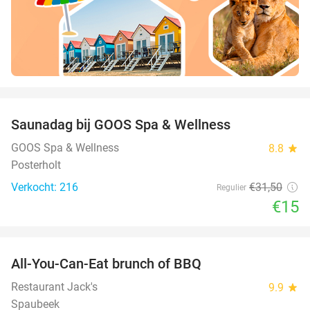
favorite_border
Saunadag bij GOOS Spa & Wellness
52%
GOOS Spa & Wellness
8.8
star
Posterholt
Verkocht: 216
€31
,50
Regulier
€15
favorite_border
All-You-Can-Eat brunch of BBQ
29%
Restaurant Jack's
9.9
star
Spaubeek