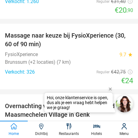
Verkocht: 1.260
€31
,40
Regulier
€20
,90
favorite_border
Massage naar keuze bij FysioXperience (30,
44%
60 of 90 min)
FysioXperience
9.7
star
Brunssum (+2 locaties) (7 km)
Verkocht: 326
€42
,75
Regulier
€24
favorite_border
Hoi, onze klantenservice is open,
dus als je een vraag hebt helpen
Overnachting voor 2 + ontbijt + VIP-card
45%
we je graag!
Maasmechelen Village in Genk
M Hotel Genk
8.9
star
Genk
Home
Dichtbij
Restaurants
Hotels
Menu