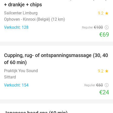
+ drankje + chips
Sailcenter Limburg
9.2
star
Ophoven - Kinrooi (België) (12 km)
Verkocht: 128
€100
Regulier
€69
favorite_border
Cupping, rug- of ontspanningsmassage (30, 40
60%
of 60 min)
Praktijk You Sound
9.2
star
Sittard
Verkocht: 154
€60
Regulier
€24
favorite_border
Japanese head spa (60 min)