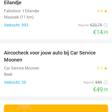
Eilandje
Fabulous ´t Eilandje
9.4
star
Maaseik (11 km)
Verkocht: 993
€20
,75
Regulier
€14
,95
favorite_border
Aircocheck voor jouw auto bij Car Service
44%
Moonen
Car Service Moonen
9.7
star
Beek
Verkocht: 20
€89
Regulier
€49
,95