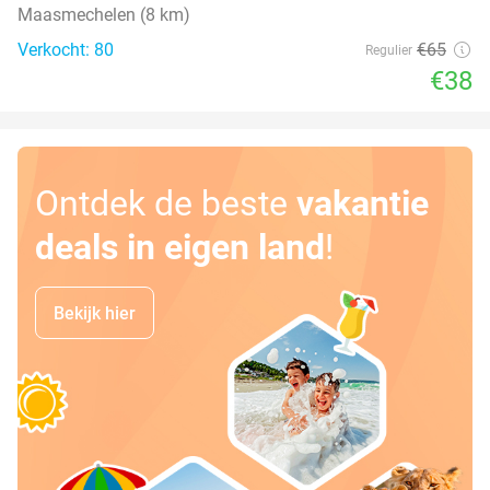
Maasmechelen (8 km)
Verkocht: 80
€65
Regulier
€38
Ontdek de beste
vakantie
deals in eigen land
!
Bekijk hier