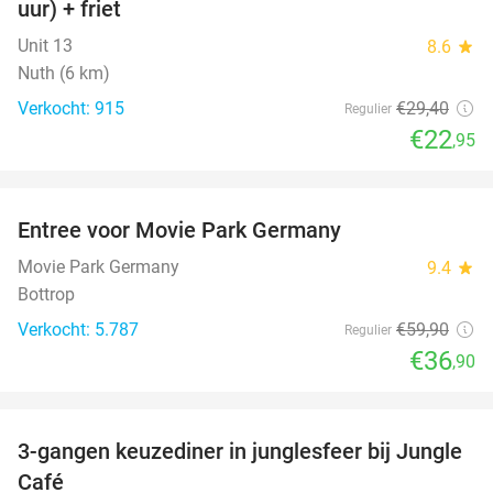
uur) + friet
Unit 13
8.6
star
Nuth (6 km)
Verkocht: 915
€29
,40
Regulier
€22
,95
favorite_border
Entree voor Movie Park Germany
38%
Movie Park Germany
9.4
star
Bottrop
Verkocht: 5.787
€59
,90
Regulier
€36
,90
favorite_border
3-gangen keuzediner in junglesfeer bij Jungle
21%
Café