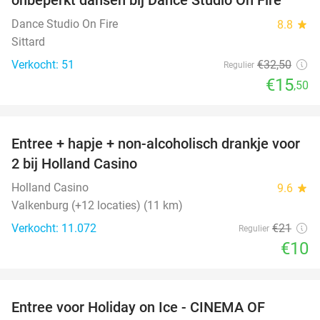
Dance Studio On Fire
8.8
star
Sittard
Verkocht: 51
€32
,50
Regulier
€15
,50
favorite_border
Entree + hapje + non-alcoholisch drankje voor
52%
2 bij Holland Casino
Holland Casino
9.6
star
Valkenburg (+12 locaties) (11 km)
Verkocht: 11.072
€21
Regulier
€10
favorite_border
Entree voor Holiday on Ice - CINEMA OF
25%