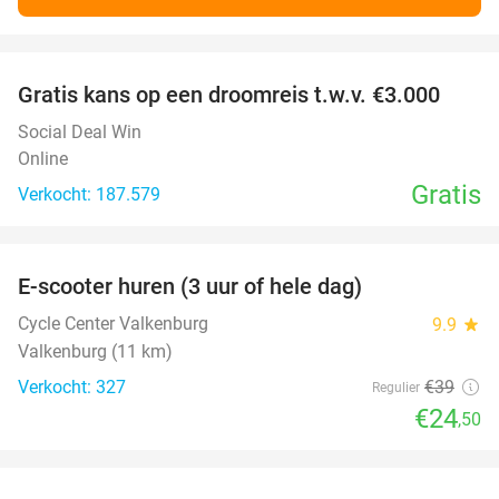
favorite_border
Gratis kans op een droomreis t.w.v. €3.000
Social Deal Win
Online
Gratis
Verkocht: 187.579
favorite_border
E-scooter huren (3 uur of hele dag)
37%
Cycle Center Valkenburg
9.9
star
Valkenburg (11 km)
Verkocht: 327
€39
Regulier
€24
,50
favorite_border