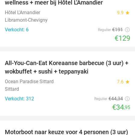
wellness + meer bij Hôtel L'Amandier
TODAY
Hôtel L'Amandier
9.9
star
Libramont-Chevigny
Verkocht: 6
€191
Regulier
€129
favorite_border
All-You-Can-Eat Koreaanse barbecue (3 uur) +
21%
wokbuffet + sushi + teppanyaki
Ocean Paradise Sittard
7.6
star
Sittard
Verkocht: 312
€44
,34
Regulier
€34
,95
favorite_border
Motorboot naar keuze voor 4 personen (3 uur)
31%