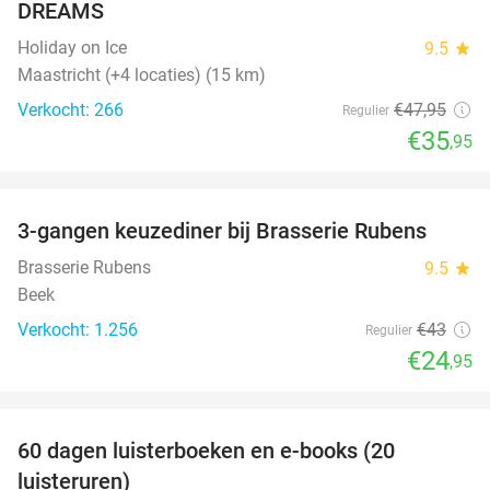
DREAMS
Holiday on Ice
9.5
star
Maastricht (+4 locaties) (15 km)
Verkocht: 266
€47
,95
Regulier
€35
,95
favorite_border
3-gangen keuzediner bij Brasserie Rubens
42%
Brasserie Rubens
9.5
star
Beek
Verkocht: 1.256
€43
Regulier
€24
,95
favorite_border
100%
60 dagen luisterboeken en e-books (20
luisteruren)