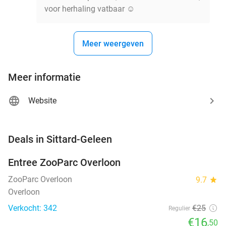
voor herhaling vatbaar ☺️
Meer weergeven
Meer informatie
Website
favorite_border
Deals in Sittard-Geleen
Entree ZooParc Overloon
34%
NEW
TODAY
ZooParc Overloon
9.7
star
Overloon
Verkocht: 342
€25
Regulier
€16
,50