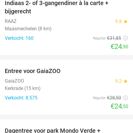
Indiaas 2- of 3-gangendiner à la carte +
22%
bijgerecht
RAAZ
9.8
star
Maasmechelen (8 km)
Verkocht: 160
€31
,85
Regulier
€24
,90
favorite_border
Entree voor GaiaZOO
14%
GaiaZOO
9.2
star
Kerkrade (15 km)
Verkocht: 8.575
€28
,50
Regulier
€24
,50
favorite_border
Dagentree voor park Mondo Verde +
25%