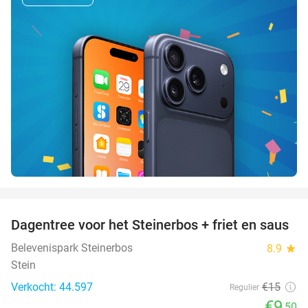
favorite_border
Dagentree voor het Steinerbos + friet en saus
37%
Belevenispark Steinerbos
8.9
star
Stein
Verkocht: 44.597
€15
Regulier
€9
,50