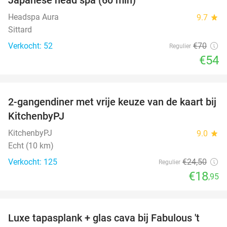
23%
Headspa Aura
9.7
star
Sittard
Verkocht: 52
€70
Regulier
€54
favorite_border
2-gangendiner met vrije keuze van de kaart bij
23%
KitchenbyPJ
KitchenbyPJ
9.0
star
Echt (10 km)
Verkocht: 125
€24
,50
Regulier
€18
,95
favorite_border
Luxe tapasplank + glas cava bij Fabulous 't
28%