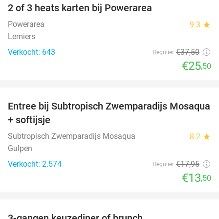
2 of 3 heats karten bij Powerarea
32%
Powerarea
9.3
star
Lemiers
Verkocht: 643
€37
,50
Regulier
€25
,50
favorite_border
Entree bij Subtropisch Zwemparadijs Mosaqua
25%
+ softijsje
Subtropisch Zwemparadijs Mosaqua
8.2
star
Gulpen
Verkocht: 2.574
€17
,95
Regulier
€13
,50
favorite_border
3-gangen keuzediner of brunch