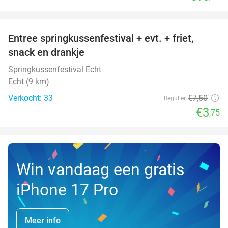
favorite_border
Entree springkussenfestival + evt. + friet,
50%
NEW
snack en drankje
TODAY
Springkussenfestival Echt
Echt (9 km)
Verkocht: 33
€7
,50
Regulier
€3
,75
Win vandaag een gratis
iPhone 17 Pro
Meer info