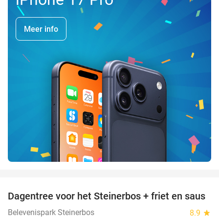
Meer info
favorite_border
Dagentree voor het Steinerbos + friet en saus
37%
Belevenispark Steinerbos
8.9
star