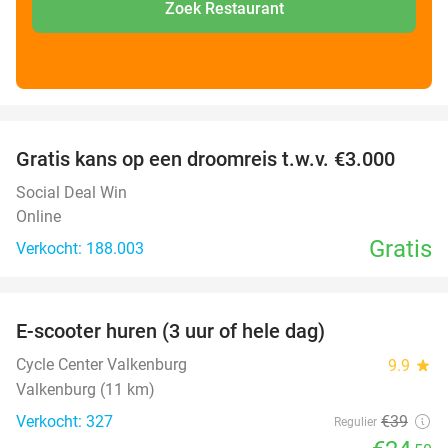
Zoek Restaurant
favorite_border
Gratis kans op een droomreis t.w.v. €3.000
Social Deal Win
Online
Gratis
Verkocht: 188.003
favorite_border
E-scooter huren (3 uur of hele dag)
37%
Cycle Center Valkenburg
9.9
star
Valkenburg (11 km)
Verkocht: 327
€39
Regulier