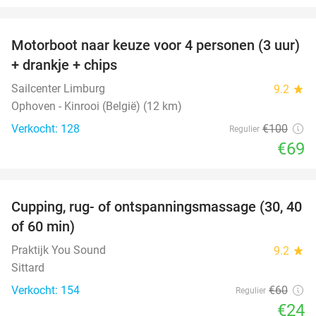
favorite_border
Motorboot naar keuze voor 4 personen (3 uur)
31%
+ drankje + chips
Sailcenter Limburg
9.2
star
Ophoven - Kinrooi (België) (12 km)
Verkocht: 128
€100
Regulier
€69
favorite_border
Cupping, rug- of ontspanningsmassage (30, 40
60%
of 60 min)
Praktijk You Sound
9.2
star
Sittard
Verkocht: 154
€60
Regulier
€24