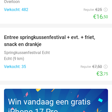
Overloon
Verkocht: 482
€25
Regulier
€16
,50
favorite_border
Entree springkussenfestival + evt. + friet,
50%
NEW
snack en drankje
TODAY
Springkussenfestival Echt
Echt (9 km)
Verkocht: 35
€7
,50
Regulier
€3
,75
Win vandaag een gratis
iPhone 17 Pro