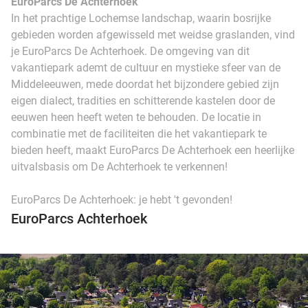
EuroParcs De Achterhoek
In het prachtige Lochemse landschap, waarin bosrijke
gebieden worden afgewisseld met weidse graslanden, vind
je EuroParcs De Achterhoek. De omgeving van dit
vakantiepark ademt de cultuur en mystieke sfeer van de
Middeleeuwen, mede doordat het bijzondere gebied zijn
eigen dialect, tradities en schitterende kastelen door de
eeuwen heen heeft weten te behouden. De locatie in
combinatie met de faciliteiten die het vakantiepark te
bieden heeft, maakt EuroParcs De Achterhoek een heerlijke
uitvalsbasis om De Achterhoek te verkennen!
EuroParcs De Achterhoek: je hebt 't gevonden!
EuroParcs Achterhoek