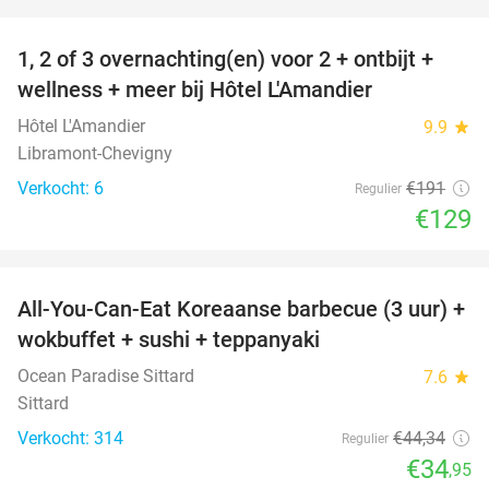
favorite_border
1, 2 of 3 overnachting(en) voor 2 + ontbijt +
32%
NEW
wellness + meer bij Hôtel L'Amandier
TODAY
Hôtel L'Amandier
9.9
star
Libramont-Chevigny
Verkocht: 6
€191
Regulier
€129
favorite_border
All-You-Can-Eat Koreaanse barbecue (3 uur) +
21%
wokbuffet + sushi + teppanyaki
Ocean Paradise Sittard
7.6
star
Sittard
Verkocht: 314
€44
,34
Regulier
€34
,95