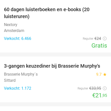
100%
60 dagen luisterboeken en e-books (20
luisteruren)
Nextory
Amsterdam
Verkocht: 6.466
€24
Regulier
Gratis
favorite_border
3-gangen keuzediner bij Brasserie Murphy's
35%
Brasserie Murphy´s
9.7
star
Sittard
Verkocht: 1.172
€33
,95
Regulier
€21
,95
favorite_border