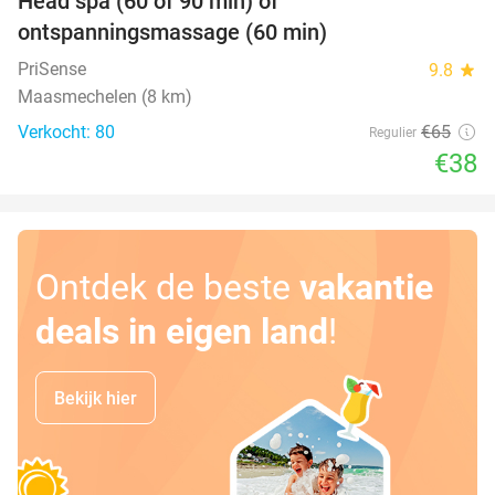
Head spa (60 of 90 min) of
42%
ontspanningsmassage (60 min)
PriSense
9.8
star
Maasmechelen (8 km)
Verkocht: 80
€65
Regulier
€38
Ontdek de beste
vakantie
deals in eigen land
!
Bekijk hier