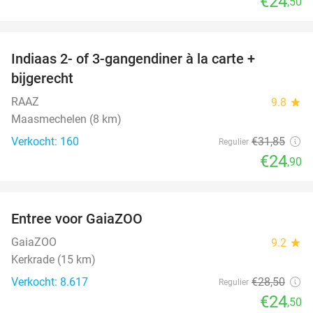
€24
,50
favorite_border
Indiaas 2- of 3-gangendiner à la carte +
22%
bijgerecht
RAAZ
9.8
star
Maasmechelen (8 km)
Verkocht: 160
€31
,85
Regulier
€24
,90
favorite_border
Entree voor GaiaZOO
14%
GaiaZOO
9.2
star
Kerkrade (15 km)
Verkocht: 8.617
€28
,50
Regulier
€24
,50