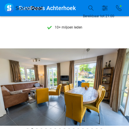
Ontdek 15.000+ deals

EuroParcs Achterhoek
7 dagen per week beschikbaar
Bereikbaar tot 21:00
10+ miljoen leden
9,4
op basis van
206.298 reviews
Ontdek 15.000+ deals
7 dagen per week beschikbaar
10+ miljoen leden