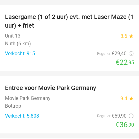
favorite_border
Lasergame (1 of 2 uur) evt. met Laser Maze (1
22%
uur) + friet
Unit 13
8.6
star
Nuth (6 km)
Verkocht: 915
€29
,40
Regulier
€22
,95
favorite_border
Entree voor Movie Park Germany
38%
Movie Park Germany
9.4
star
Bottrop
Verkocht: 5.808
€59
,90
Regulier
€36
,90
favorite_border