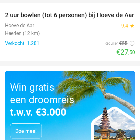
2 uur bowlen (tot 6 personen) bij Hoeve de Aar
50%
Hoeve de Aar
9.4
star
Heerlen (12 km)
Verkocht: 1.281
€55
Regulier
€27
,50
Win gratis
een droomreis
t.w.v. €3.000
Doe mee!