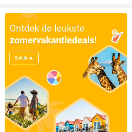
Ontdek de leukste
zomervakantiedeals
!
Bekijk nu