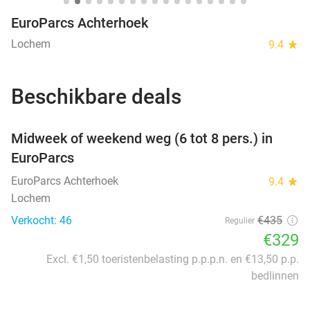
EuroParcs Achterhoek
Lochem
9.4
star
Beschikbare deals
favorite_border
Midweek of weekend weg (6 tot 8 pers.) in
EuroParcs
EuroParcs Achterhoek
9.4
star
Lochem
Verkocht: 46
€435
Regulier
€329
Excl. €1,50 toeristenbelasting p.p.p.n. en €13,50 p.p.
bedlinnen