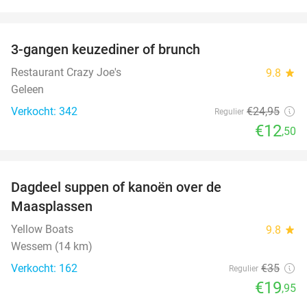
favorite_border
3-gangen keuzediner of brunch
50%
Restaurant Crazy Joe's
9.8
star
Geleen
Verkocht: 342
€24
,95
Regulier
€12
,50
favorite_border
Dagdeel suppen of kanoën over de
43%
Maasplassen
Yellow Boats
9.8
star
Wessem (14 km)
Verkocht: 162
€35
Regulier
€19
,95