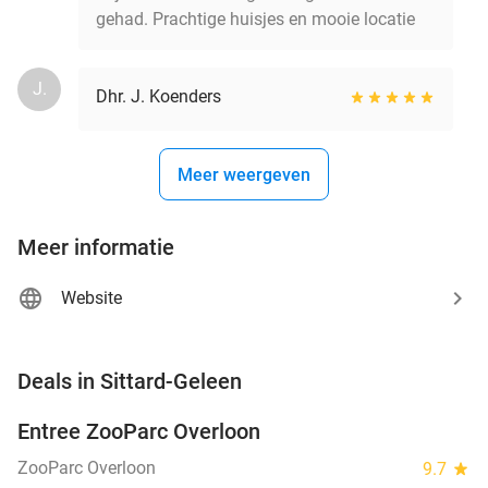
gehad. Prachtige huisjes en mooie locatie
J.
Dhr. J. Koenders
Meer weergeven
Meer informatie
Website
favorite_border
Deals in Sittard-Geleen
Entree ZooParc Overloon
34%
NEW
TODAY
ZooParc Overloon
9.7
star