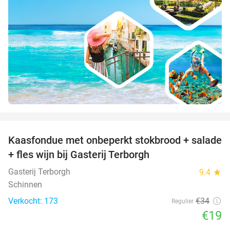
favorite_border
Kaasfondue met onbeperkt stokbrood + salade
44%
+ fles wijn bij Gasterij Terborgh
Gasterij Terborgh
9.4
star
Schinnen
Verkocht: 173
€34
Regulier
€19