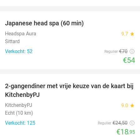
favorite_border
Japanese head spa (60 min)
23%
Headspa Aura
9.7
star
Sittard
Verkocht: 52
€70
Regulier
€54
favorite_border
2-gangendiner met vrije keuze van de kaart bij
23%
KitchenbyPJ
KitchenbyPJ
9.0
star
Echt (10 km)
Verkocht: 125
€24
,50
Regulier
€18
,95