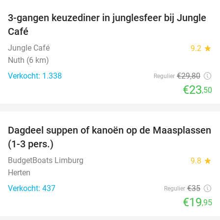
3-gangen keuzediner in junglesfeer bij Jungle
21%
Café
Jungle Café
9.2
star
Nuth (6 km)
Verkocht: 1.338
€29
,80
Regulier
€23
,50
favorite_border
Dagdeel suppen of kanoën op de Maasplassen
43%
(1-3 pers.)
BudgetBoats Limburg
9.8
star
Herten
Verkocht: 437
€35
Regulier
€19
,95
favorite_border