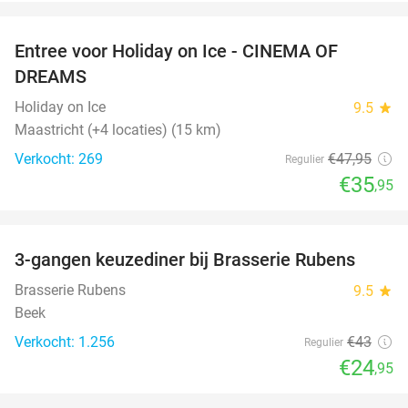
favorite_border
Entree voor Holiday on Ice - CINEMA OF
25%
DREAMS
Holiday on Ice
9.5
star
Maastricht (+4 locaties) (15 km)
Verkocht: 269
€47
,95
Regulier
€35
,95
favorite_border
3-gangen keuzediner bij Brasserie Rubens
42%
Brasserie Rubens
9.5
star
Beek
Verkocht: 1.256
€43
Regulier
€24
,95
favorite_border