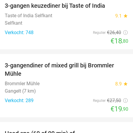
3-gangen keuzediner bij Taste of India
29%
Taste of India Selfkant
9.1
star
Selfkant
Verkocht: 748
€26
,40
Regulier
€18
,80
favorite_border
3-gangendiner of mixed grill bij Brommler
28%
Mühle
Brommler Mühle
8.9
star
Gangelt (7 km)
Verkocht: 289
€27
,50
Regulier
€19
,90
favorite_border