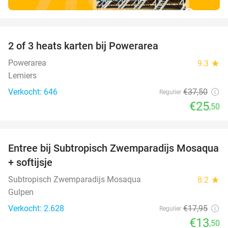
favorite_border
2 of 3 heats karten bij Powerarea
32%
Powerarea
9.3
star
Lemiers
Verkocht: 646
€37
,50
Regulier
€25
,50
favorite_border
Entree bij Subtropisch Zwemparadijs Mosaqua
25%
+ softijsje
Subtropisch Zwemparadijs Mosaqua
8.2
star
Gulpen
Verkocht: 2.628
€17
,95
Regulier
€13
,50