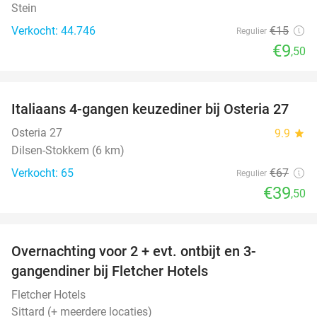
Stein
Verkocht: 44.746
€15
Regulier
€9
,50
favorite_border
Italiaans 4-gangen keuzediner bij Osteria 27
41%
Osteria 27
9.9
star
Dilsen-Stokkem (6 km)
Verkocht: 65
€67
Regulier
€39
,50
favorite_border
Overnachting voor 2 + evt. ontbijt en 3-
gangendiner bij Fletcher Hotels
Fletcher Hotels
Sittard (+ meerdere locaties)