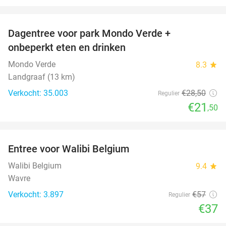
favorite_border
Dagentree voor park Mondo Verde +
25%
onbeperkt eten en drinken
Mondo Verde
8.3
star
Landgraaf (13 km)
Verkocht: 35.003
€28
,50
Regulier
€21
,50
favorite_border
Entree voor Walibi Belgium
35%
Walibi Belgium
9.4
star
Wavre
Verkocht: 3.897
€57
Regulier
€37
favorite_border