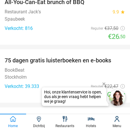
All-You-Can-Eat brunch of BBQ
29%
Restaurant Jack's
9.9
star
Spaubeek
Verkocht: 816
€37
,50
Regulier
€26
,50
favorite_border
100%
75 dagen gratis luisterboeken en e-books
BookBeat
Stockholm
Verkocht: 39.333
€22
,47
Regulier
Gratis
favorite_border
All-You-Can-Eat & Drink (3 uur) + 1 cocktail
33%
tijdens lunch of diner bij Kaisergarten
Home
Dichtbij
Restaurants
Hotels
Menu