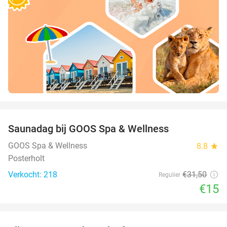
favorite_border
Saunadag bij GOOS Spa & Wellness
52%
GOOS Spa & Wellness
8.8
star
Posterholt
Verkocht: 218
€31
,50
Regulier
€15
favorite_border