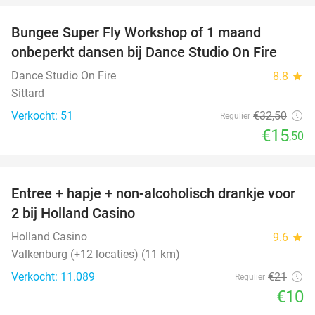
Bungee Super Fly Workshop of 1 maand
52%
onbeperkt dansen bij Dance Studio On Fire
Dance Studio On Fire
8.8
star
Sittard
Verkocht: 51
€32
,50
Regulier
€15
,50
favorite_border
Entree + hapje + non-alcoholisch drankje voor
52%
2 bij Holland Casino
Holland Casino
9.6
star
Valkenburg (+12 locaties) (11 km)
Verkocht: 11.089
€21
Regulier
€10