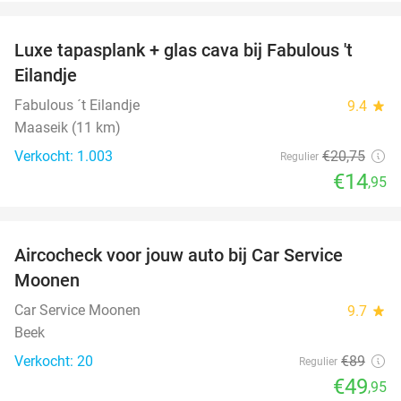
favorite_border
Luxe tapasplank + glas cava bij Fabulous 't
28%
Eilandje
Fabulous ´t Eilandje
9.4
star
Maaseik (11 km)
Verkocht: 1.003
€20
,75
Regulier
€14
,95
favorite_border
Aircocheck voor jouw auto bij Car Service
44%
Moonen
Car Service Moonen
9.7
star
Beek
Verkocht: 20
€89
Regulier
€49
,95