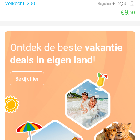
Verkocht: 2.861
€12
,50
Regulier
€9
,50
Ontdek de beste
vakantie
deals in eigen land
!
Bekijk hier