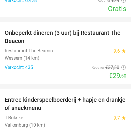
Verkocht: 6.428
€24
Regulier
Gratis
favorite_border
Onbeperkt dineren (3 uur) bij Restaurant The
21%
Beacon
Restaurant The Beacon
9.6
star
Wessem (14 km)
Verkocht: 435
€37
,50
Regulier
€29
,50
favorite_border
Entree kinderspeelboerderij + hapje en drankje
24%
of snackmenu
't Bukske
9.7
star
Valkenburg (10 km)