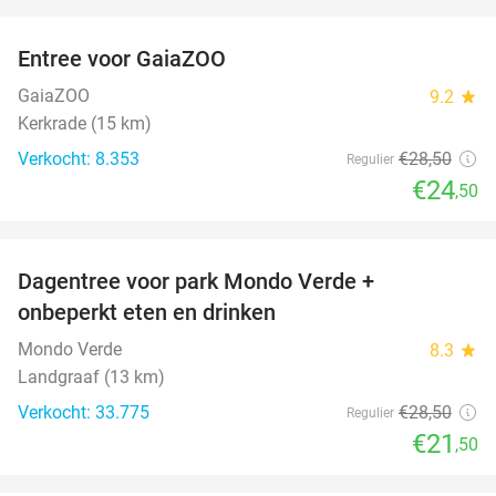
favorite_border
Entree voor GaiaZOO
14%
GaiaZOO
9.2
star
Kerkrade (15 km)
Verkocht: 8.353
€28
,50
Regulier
€24
,50
favorite_border
Dagentree voor park Mondo Verde +
25%
onbeperkt eten en drinken
Mondo Verde
8.3
star
Landgraaf (13 km)
Verkocht: 33.775
€28
,50
Regulier
€21
,50
favorite_border