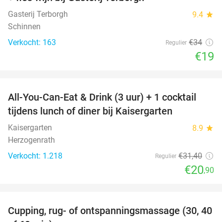
Gasterij Terborgh
9.4
star
Schinnen
Verkocht: 163
€34
Regulier
€19
favorite_border
All-You-Can-Eat & Drink (3 uur) + 1 cocktail
33%
tijdens lunch of diner bij Kaisergarten
Kaisergarten
8.9
star
Herzogenrath
Verkocht: 1.218
€31
,40
Regulier
€20
,90
favorite_border
Cupping, rug- of ontspanningsmassage (30, 40
60%