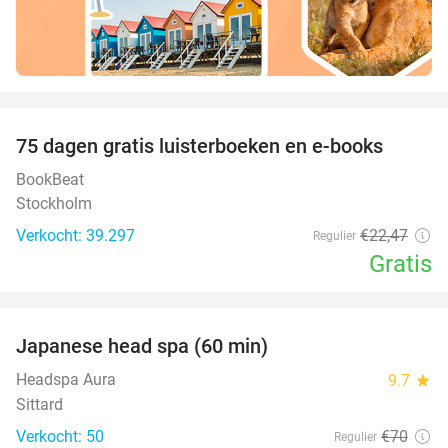
favorite_border
100%
75 dagen gratis luisterboeken en e-books
BookBeat
Stockholm
Verkocht: 39.297
€22
,47
Regulier
Gratis
favorite_border
Japanese head spa (60 min)
23%
Headspa Aura
9.7
star
Sittard
Verkocht: 50
€70
Regulier