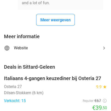
and a lot of fun.
Meer weergeven
Meer informatie
Website
favorite_border
Deals in Sittard-Geleen
Italiaans 4-gangen keuzediner bij Osteria 27
41%
NEW
TODAY
Osteria 27
9.9
star
Dilsen-Stokkem (6 km)
Verkocht: 15
€67
Regulier
€39
,50