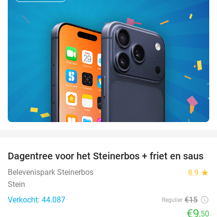
favorite_border
Dagentree voor het Steinerbos + friet en saus
37%
Belevenispark Steinerbos
8.9
star
Stein
Verkocht: 44.087
€15
Regulier
€9
,50