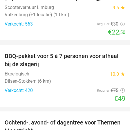
Scooterverhuur Limburg
9.6
star
Valkenburg (+1 locatie) (10 km)
Verkocht: 563
€30
Regulier
€22
,50
favorite_border
BBQ-pakket voor 5 à 7 personen voor afhaal
35%
bij de slagerij
Ekoelogisch
10.0
star
Dilsen-Stokkem (6 km)
Verkocht: 420
€75
Regulier
€49
favorite_border
Ochtend-, avond- of dagentree voor Thermen
25%