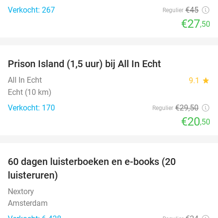
Verkocht: 267
€45
Regulier
€27
,50
favorite_border
Prison Island (1,5 uur) bij All In Echt
31%
All In Echt
9.1
star
Echt (10 km)
Verkocht: 170
€29
,50
Regulier
€20
,50
favorite_border
100%
60 dagen luisterboeken en e-books (20
luisteruren)
Nextory
Amsterdam