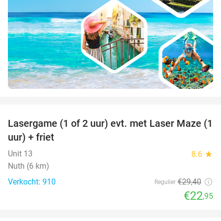
favorite_border
Lasergame (1 of 2 uur) evt. met Laser Maze (1
22%
uur) + friet
Unit 13
8.6
star
Nuth (6 km)
Verkocht: 910
€29
,40
Regulier
€22
,95
favorite_border