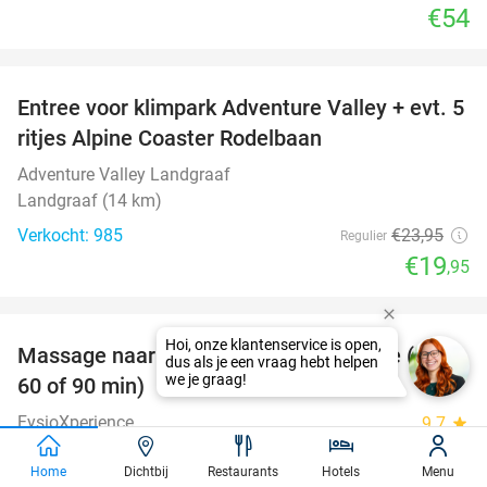
€54
favorite_border
Entree voor klimpark Adventure Valley + evt. 5
17%
ritjes Alpine Coaster Rodelbaan
Adventure Valley Landgraaf
Landgraaf (14 km)
Verkocht: 985
€23
,95
Regulier
€19
,95
favorite_border
Massage naar keuze bij FysioXperience (30,
44%
60 of 90 min)
FysioXperience
9.7
star
Brunssum (+2 locaties) (7 km)
Home
Dichtbij
Restaurants
Hotels
Menu
Verkocht: 326
€42
,75
Regulier