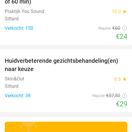
of 60 min)
Praktijk You Sound
10.0
star
Sittard
Verkocht: 150
€60
Regulier
€24
favorite_border
Huidverbeterende gezichtsbehandeling(en)
50%
naar keuze
Skin&Out
8.6
star
Sittard
Verkocht: 38
€57
,50
Regulier
€29