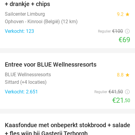
+ drankje + chips
Sailcenter Limburg
9.2
star
Ophoven - Kinrooi (België) (12 km)
Verkocht: 123
€100
Regulier
€69
favorite_border
Entree voor BLUE Wellnessresorts
48%
BLUE Wellnessresorts
8.8
star
Sittard (+4 locaties)
Verkocht: 2.651
€41
,50
Regulier
€21
,50
favorite_border
Kaasfondue met onbeperkt stokbrood + salade
44%
+ fles wijn bij Gasterij Terborgh