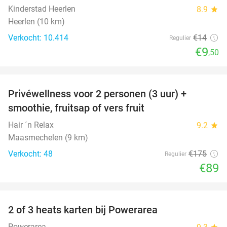
Kinderstad Heerlen
8.9
star
Heerlen (10 km)
Verkocht: 10.414
€14
Regulier
€9
,50
favorite_border
Privéwellness voor 2 personen (3 uur) +
49%
smoothie, fruitsap of vers fruit
Hair ´n Relax
9.2
star
Maasmechelen (9 km)
Verkocht: 48
€175
Regulier
€89
favorite_border
2 of 3 heats karten bij Powerarea
32%
Powerarea
star