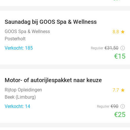
favorite_border
Saunadag bij GOOS Spa & Wellness
52%
GOOS Spa & Wellness
8.8
star
Posterholt
Verkocht: 185
€31
,50
Regulier
€15
favorite_border
Motor- of autorijlespakket naar keuze
72%
Rijtop Opleidingen
7.7
star
Beek (Limburg)
Verkocht: 14
€90
Regulier
€25