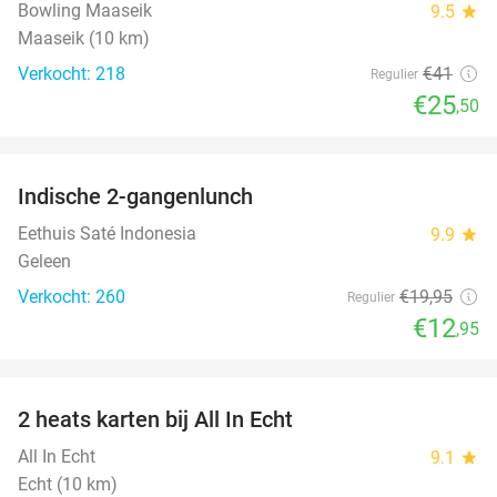
Bowling Maaseik
9.5
star
Maaseik (10 km)
Verkocht: 218
€41
Regulier
€25
,50
favorite_border
Indische 2-gangenlunch
35%
Eethuis Saté Indonesia
9.9
star
Geleen
Verkocht: 260
€19
,95
Regulier
€12
,95
favorite_border
2 heats karten bij All In Echt
39%
All In Echt
9.1
star
Echt (10 km)