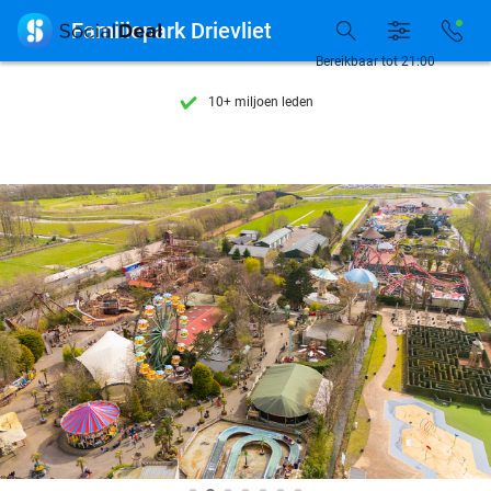
Ontdek 15.000+ deals

Familiepark Drievliet
7 dagen per week beschikbaar
Bereikbaar tot 21:00
10+ miljoen leden
9,4
op basis van
206.138 reviews
Ontdek 15.000+ deals
7 dagen per week beschikbaar
10+ miljoen leden