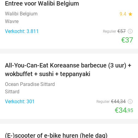
Entree voor Walibi Belgium
35%
Walibi Belgium
9.4
star
Wavre
Verkocht: 3.811
€57
Regulier
€37
favorite_border
All-You-Can-Eat Koreaanse barbecue (3 uur) +
21%
wokbuffet + sushi + teppanyaki
Ocean Paradise Sittard
Sittard
Verkocht: 301
€44
,34
Regulier
€34
,95
favorite_border
(E-)scooter of e-bike huren (hele dag)
25%