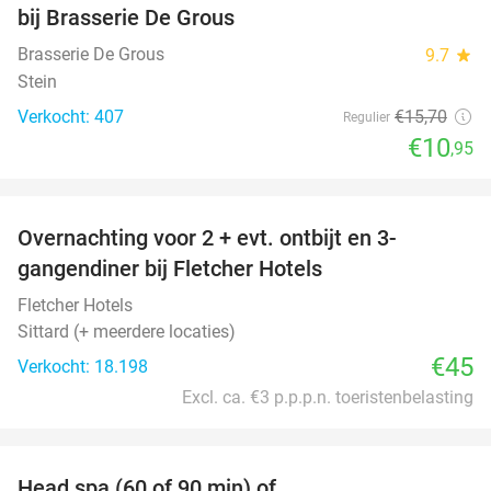
bij Brasserie De Grous
Brasserie De Grous
9.7
star
Stein
Verkocht: 407
€15
,70
Regulier
€10
,95
favorite_border
Overnachting voor 2 + evt. ontbijt en 3-
gangendiner bij Fletcher Hotels
Fletcher Hotels
Sittard (+ meerdere locaties)
€45
Verkocht: 18.198
Excl. ca. €3 p.p.p.n. toeristenbelasting
favorite_border
Head spa (60 of 90 min) of