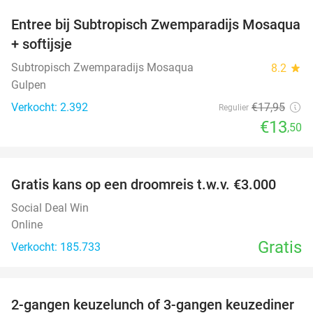
Entree bij Subtropisch Zwemparadijs Mosaqua
25%
+ softijsje
Subtropisch Zwemparadijs Mosaqua
8.2
star
Gulpen
Verkocht: 2.392
€17
,95
Regulier
€13
,50
favorite_border
Gratis kans op een droomreis t.w.v. €3.000
Social Deal Win
Online
Gratis
Verkocht: 185.733
favorite_border
2-gangen keuzelunch of 3-gangen keuzediner
30%