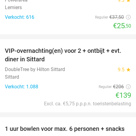
9.3
Lemiers
Verkocht: 616
€37
,50
Regulier
€25
,50
favorite_border
VIP-overnachting(en) voor 2 + ontbijt + evt.
33%
diner in Sittard
DoubleTree by Hilton Sittard
9.5
star
Sittard
Verkocht: 1.088
€206
Regulier
€139
Excl. ca. €5,75 p.p.p.n. toeristenbelasting
favorite_border
1 uur bowlen voor max. 6 personen + snacks
38%