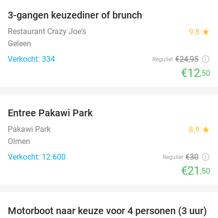
3-gangen keuzediner of brunch
50%
Restaurant Crazy Joe's
9.8
star
Geleen
Verkocht: 334
€24
,95
Regulier
€12
,50
favorite_border
Entree Pakawi Park
28%
Pakawi Park
8.9
star
Olmen
Verkocht: 12.600
€30
Regulier
€21
,50
favorite_border
Motorboot naar keuze voor 4 personen (3 uur)
31%