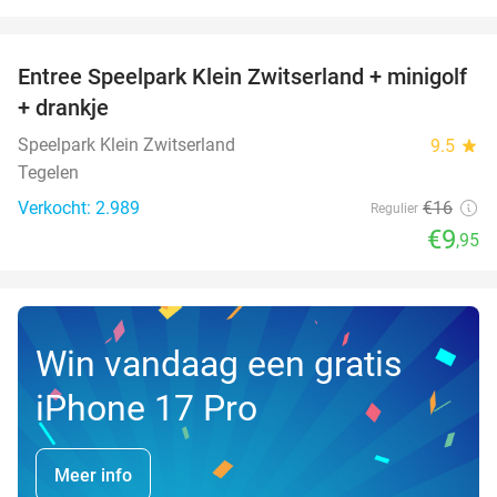
favorite_border
Entree Speelpark Klein Zwitserland + minigolf
38%
+ drankje
Speelpark Klein Zwitserland
9.5
star
Tegelen
Verkocht: 2.989
€16
Regulier
€9
,95
Win vandaag een gratis
iPhone 17 Pro
Meer info