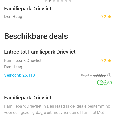
Familiepark Drievliet
Den Haag
9.2
star
Beschikbare deals
favorite_border
Entree tot Familiepark Drievliet
Familiepark Drievliet
9.2
star
Den Haag
Verkocht: 25.118
€33
,50
Regulier
€26
,50
Familiepark Drievliet
Familiepark Drievliet in Den Haag is de ideale bestemming
voor een gezellig dagje uit met vrienden of familie! Met