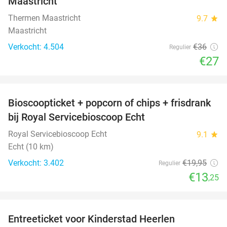
Maastricht
Thermen Maastricht
9.7
star
Maastricht
Verkocht: 4.504
€36
Regulier
€27
favorite_border
Bioscoopticket + popcorn of chips + frisdrank
34%
bij Royal Servicebioscoop Echt
Royal Servicebioscoop Echt
9.1
star
Echt (10 km)
Verkocht: 3.402
€19
,95
Regulier
€13
,25
favorite_border
Entreeticket voor Kinderstad Heerlen
32%