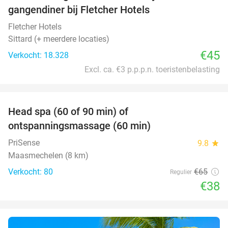
gangendiner bij Fletcher Hotels
Fletcher Hotels
Sittard (+ meerdere locaties)
€45
Verkocht: 18.328
Excl. ca. €3 p.p.p.n. toeristenbelasting
favorite_border
Head spa (60 of 90 min) of
42%
ontspanningsmassage (60 min)
PriSense
9.8
star
Maasmechelen (8 km)
Verkocht: 80
€65
Regulier
€38