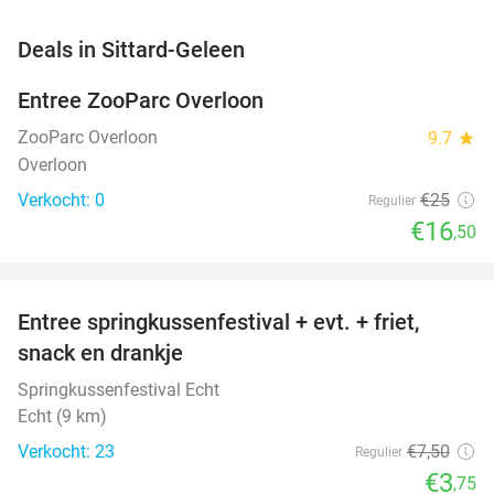
favorite_border
Deals in Sittard-Geleen
Entree ZooParc Overloon
34%
NEW
TODAY
ZooParc Overloon
9.7
star
Overloon
Verkocht: 0
€25
Regulier
€16
,50
favorite_border
Entree springkussenfestival + evt. + friet,
50%
NEW
snack en drankje
TODAY
Springkussenfestival Echt
Echt (9 km)
Verkocht: 23
€7
,50
Regulier
€3
,75