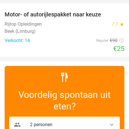
Motor- of autorijlespakket naar keuze
72%
Rijtop Opleidingen
7.7
star
Beek (Limburg)
Verkocht: 14
€90
Regulier
€25
Voordelig spontaan uit
eten?