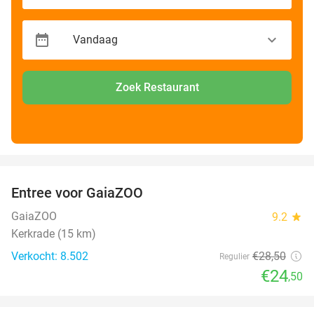
Zoek Restaurant
favorite_border
Entree voor GaiaZOO
14%
GaiaZOO
9.2
star
Kerkrade (15 km)
Verkocht: 8.502
€28
,50
Regulier
€24
,50
favorite_border