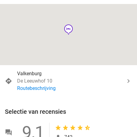
hotel
Valkenburg
De Leeuwhof 10
Routebeschrijving
Selectie van recensies
9,1