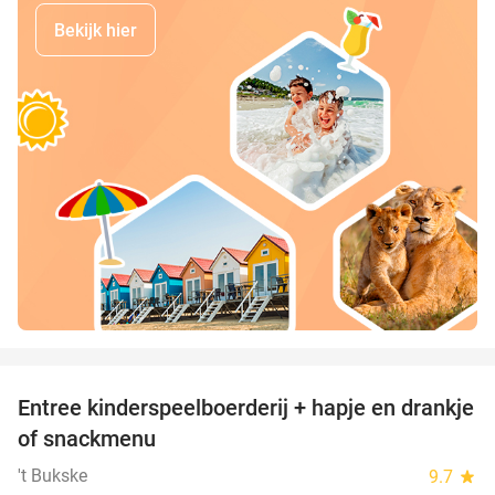
Bekijk hier
favorite_border
Entree kinderspeelboerderij + hapje en drankje
24%
of snackmenu
't Bukske
9.7
star