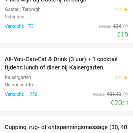
Gasterij Terborgh
9.4
star
Schinnen
Verkocht: 173
€34
Regulier
€19
favorite_border
All-You-Can-Eat & Drink (3 uur) + 1 cocktail
33%
tijdens lunch of diner bij Kaisergarten
Kaisergarten
8.9
star
Herzogenrath
Verkocht: 1.256
€31
,40
Regulier
€20
,90
favorite_border
Cupping, rug- of ontspanningsmassage (30, 40
60%