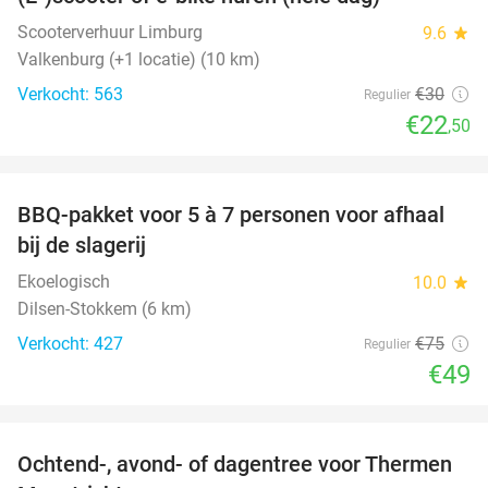
25%
Scooterverhuur Limburg
9.6
star
Valkenburg (+1 locatie) (10 km)
Verkocht: 563
€30
Regulier
€22
,50
favorite_border
BBQ-pakket voor 5 à 7 personen voor afhaal
35%
bij de slagerij
Ekoelogisch
10.0
star
Dilsen-Stokkem (6 km)
Verkocht: 427
€75
Regulier
€49
favorite_border
Ochtend-, avond- of dagentree voor Thermen
25%