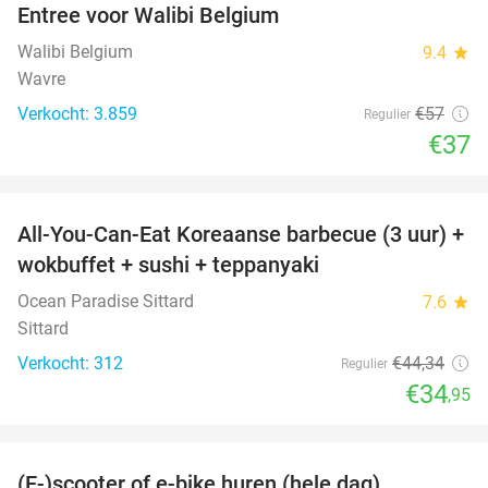
Entree voor Walibi Belgium
35%
Walibi Belgium
9.4
star
Wavre
Verkocht: 3.859
€57
Regulier
€37
favorite_border
All-You-Can-Eat Koreaanse barbecue (3 uur) +
21%
wokbuffet + sushi + teppanyaki
Ocean Paradise Sittard
7.6
star
Sittard
Verkocht: 312
€44
,34
Regulier
€34
,95
favorite_border
(E-)scooter of e-bike huren (hele dag)