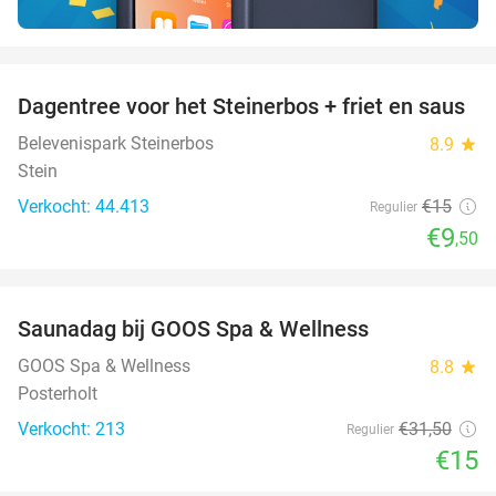
favorite_border
Dagentree voor het Steinerbos + friet en saus
37%
Belevenispark Steinerbos
8.9
star
Stein
Verkocht: 44.413
€15
Regulier
€9
,50
favorite_border
Saunadag bij GOOS Spa & Wellness
52%
GOOS Spa & Wellness
8.8
star
Posterholt
Verkocht: 213
€31
,50
Regulier
€15
favorite_border