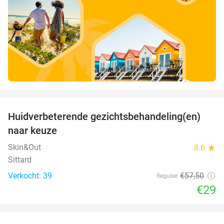
favorite_border
Huidverbeterende gezichtsbehandeling(en)
50%
naar keuze
Skin&Out
8.6
star
Sittard
Verkocht: 39
€57
,50
Regulier
€29
favorite_border