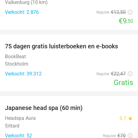
Valkenburg (10 km)
Verkocht: 2.876
€12
,50
Regulier
€9
,50
favorite_border
100%
75 dagen gratis luisterboeken en e-books
BookBeat
Stockholm
Verkocht: 39.312
€22
,47
Regulier
Gratis
favorite_border
Japanese head spa (60 min)
23%
Headspa Aura
9.7
star
Sittard
Verkocht: 52
€70
Regulier