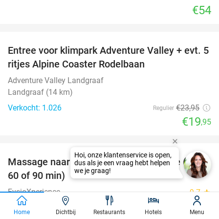
€54
favorite_border
Entree voor klimpark Adventure Valley + evt. 5
17%
ritjes Alpine Coaster Rodelbaan
Adventure Valley Landgraaf
Landgraaf (14 km)
Verkocht: 1.026
€23
,95
Regulier
€19
,95
favorite_border
Massage naar keuze bij FysioXperience (30,
44%
60 of 90 min)
FysioXperience
9.7
star
Brunssum (+2 locaties) (7 km)
Home
Dichtbij
Restaurants
Hotels
Menu