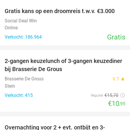
Gratis kans op een droomreis t.w.v. €3.000
Social Deal Win
Online
Gratis
Verkocht: 186.964
favorite_border
2-gangen keuzelunch of 3-gangen keuzediner
30%
bij Brasserie De Grous
Brasserie De Grous
9.7
star
Stein
Verkocht: 415
€15
,70
Regulier
€10
,95
favorite_border
Overnachting voor 2 + evt. ontbijt en 3-