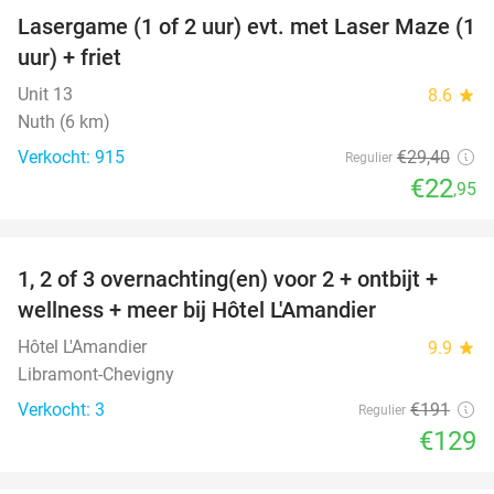
Lasergame (1 of 2 uur) evt. met Laser Maze (1
22%
uur) + friet
Unit 13
8.6
star
Nuth (6 km)
Verkocht: 915
€29
,40
Regulier
€22
,95
favorite_border
1, 2 of 3 overnachting(en) voor 2 + ontbijt +
32%
NEW
wellness + meer bij Hôtel L'Amandier
TODAY
Hôtel L'Amandier
9.9
star
Libramont-Chevigny
Verkocht: 3
€191
Regulier
€129
favorite_border