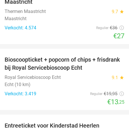
Maastricht
Thermen Maastricht
9.7
star
Maastricht
Verkocht: 4.574
€36
Regulier
€27
favorite_border
Bioscoopticket + popcorn of chips + frisdrank
34%
bij Royal Servicebioscoop Echt
Royal Servicebioscoop Echt
9.1
star
Echt (10 km)
Verkocht: 3.419
€19
,95
Regulier
€13
,25
favorite_border
Entreeticket voor Kinderstad Heerlen
32%