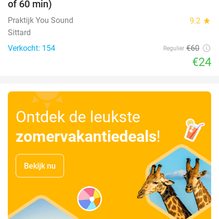
of 60 min)
Praktijk You Sound
9.2
star
Sittard
Verkocht: 154
€60
Regulier
€24
Ontdek de leukste
zomervakantiedeals
!
Bekijk nu