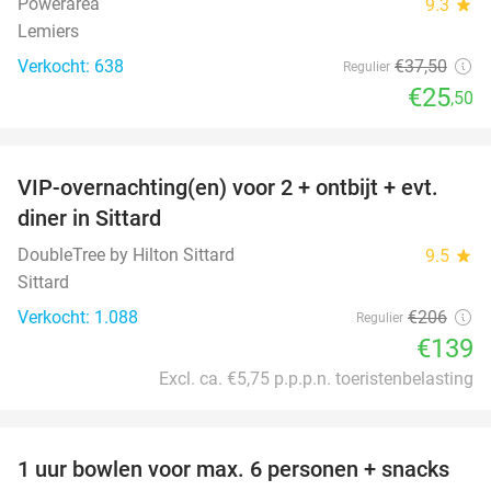
Powerarea
9.3
star
Lemiers
Verkocht: 638
€37
,50
Regulier
€25
,50
favorite_border
VIP-overnachting(en) voor 2 + ontbijt + evt.
33%
diner in Sittard
DoubleTree by Hilton Sittard
9.5
star
Sittard
Verkocht: 1.088
€206
Regulier
€139
Excl. ca. €5,75 p.p.p.n. toeristenbelasting
favorite_border
1 uur bowlen voor max. 6 personen + snacks
38%