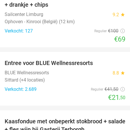
+ drankje + chips
Sailcenter Limburg
9.2
star
Ophoven - Kinrooi (België) (12 km)
Verkocht: 127
€100
Regulier
€69
favorite_border
Entree voor BLUE Wellnessresorts
48%
BLUE Wellnessresorts
8.8
star
Sittard (+4 locaties)
Verkocht: 2.689
€41
,50
Regulier
€21
,50
favorite_border
Kaasfondue met onbeperkt stokbrood + salade
44%
+ fles wijn bij Gasterij Terborgh