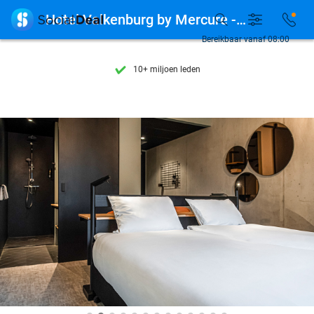
Ontdek 15.000+ deals

Hotel Valkenburg by Mercure - Next to Shimano Experience Center
7 dagen per week beschikbaar
Bereikbaar vanaf 08:00
10+ miljoen leden
9,4
op basis van
206.249 reviews
Ontdek 15.000+ deals
7 dagen per week beschikbaar
10+ miljoen leden