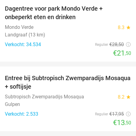
Dagentree voor park Mondo Verde +
25%
onbeperkt eten en drinken
Mondo Verde
8.3
star
Landgraaf (13 km)
Verkocht: 34.534
€28
,50
Regulier
€21
,50
favorite_border
Entree bij Subtropisch Zwemparadijs Mosaqua
25%
+ softijsje
Subtropisch Zwemparadijs Mosaqua
8.2
star
Gulpen
Verkocht: 2.533
€17
,95
Regulier
€13
,50
favorite_border