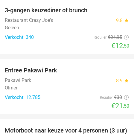
3-gangen keuzediner of brunch
50%
Restaurant Crazy Joe's
9.8
star
Geleen
Verkocht: 340
€24
,95
Regulier
€12
,50
favorite_border
Entree Pakawi Park
28%
Pakawi Park
8.9
star
Olmen
Verkocht: 12.785
€30
Regulier
€21
,50
favorite_border
Motorboot naar keuze voor 4 personen (3 uur)
31%