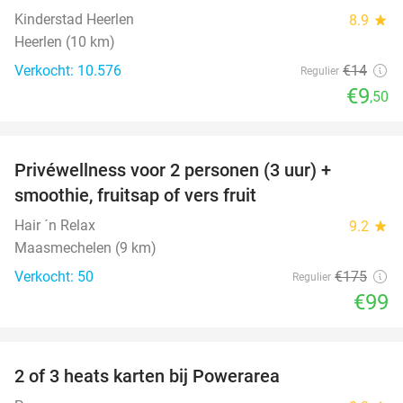
Kinderstad Heerlen
8.9
star
Heerlen (10 km)
Verkocht: 10.576
€14
Regulier
€9
,50
favorite_border
Privéwellness voor 2 personen (3 uur) +
43%
smoothie, fruitsap of vers fruit
Hair ´n Relax
9.2
star
Maasmechelen (9 km)
Verkocht: 50
€175
Regulier
€99
favorite_border
2 of 3 heats karten bij Powerarea
32%