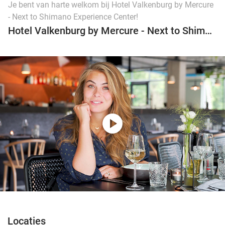
Je bent van harte welkom bij Hotel Valkenburg by Mercure
- Next to Shimano Experience Center!
Hotel Valkenburg by Mercure - Next to Shimano Experience Center
play_circle
Locaties