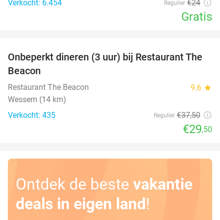
Verkocht: 6.454
€24
Regulier
Gratis
favorite_border
Onbeperkt dineren (3 uur) bij Restaurant The
21%
Beacon
Restaurant The Beacon
9.6
star
Wessem (14 km)
Verkocht: 435
€37
,50
Regulier
€29
,50
Ontdek de beste
vakantie
deals in eigen land
!