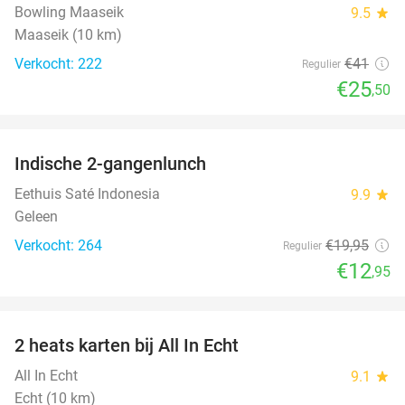
Bowling Maaseik
9.5
star
Maaseik (10 km)
Verkocht: 222
€41
Regulier
€25
,50
favorite_border
Indische 2-gangenlunch
35%
Eethuis Saté Indonesia
9.9
star
Geleen
Verkocht: 264
€19
,95
Regulier
€12
,95
favorite_border
2 heats karten bij All In Echt
39%
All In Echt
9.1
star
Echt (10 km)