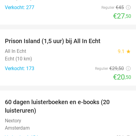
Verkocht: 277
€45
Regulier
€27
,50
favorite_border
Prison Island (1,5 uur) bij All In Echt
31%
All In Echt
9.1
star
Echt (10 km)
Verkocht: 173
€29
,50
Regulier
€20
,50
favorite_border
100%
60 dagen luisterboeken en e-books (20
luisteruren)
Nextory
Amsterdam