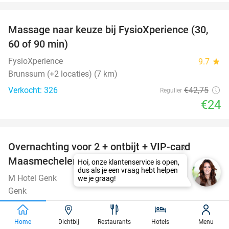
favorite_border
Massage naar keuze bij FysioXperience (30,
44%
60 of 90 min)
FysioXperience
9.7
star
Brunssum (+2 locaties) (7 km)
Verkocht: 326
€42
,75
Regulier
€24
favorite_border
Overnachting voor 2 + ontbijt + VIP-card
45%
Maasmechelen Village in Genk
M Hotel Genk
8.9
star
Genk
Verkocht: 1.205
€180
Regulier
€99
Home
Dichtbij
Restaurants
Hotels
Menu