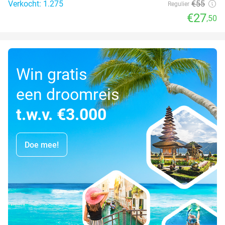
Verkocht: 1.275
€55
Regulier
€27
,50
Win gratis
een droomreis
t.w.v. €3.000
Doe mee!