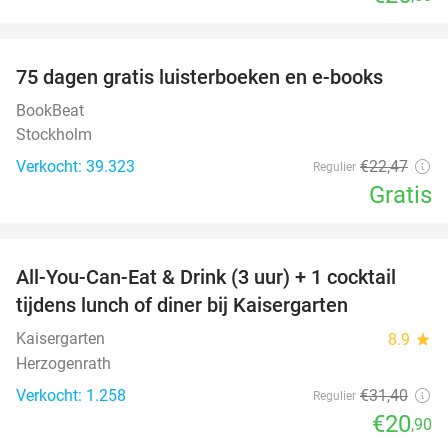
favorite_border
100%
75 dagen gratis luisterboeken en e-books
BookBeat
Stockholm
Verkocht: 39.323
€22
,47
Regulier
Gratis
favorite_border
All-You-Can-Eat & Drink (3 uur) + 1 cocktail
33%
tijdens lunch of diner bij Kaisergarten
Kaisergarten
8.9
star
Herzogenrath
Verkocht: 1.258
€31
,40
Regulier
€20
,90