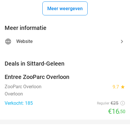
Meer weergeven
Meer informatie
Website
favorite_border
Deals in Sittard-Geleen
Entree ZooParc Overloon
34%
NEW
TODAY
ZooParc Overloon
9.7
star
Overloon
Verkocht: 185
€25
Regulier
€16
,50
favorite_border