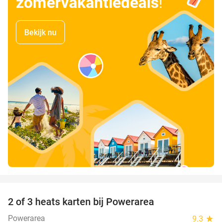
zomervakantiedeals
!
Bekijk nu
favorite_border
2 of 3 heats karten bij Powerarea
32%
Powerarea
9.3
star