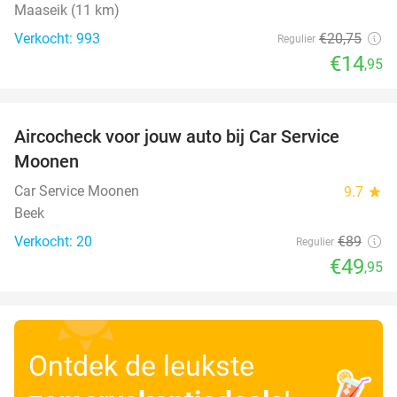
Maaseik (11 km)
Verkocht: 993
€20
,75
Regulier
€14
,95
favorite_border
Aircocheck voor jouw auto bij Car Service
44%
Moonen
Car Service Moonen
9.7
star
Beek
Verkocht: 20
€89
Regulier
€49
,95
Ontdek de leukste