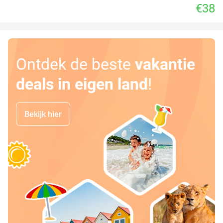
€38
Ontdek de beste
vakantie
deals in eigen land
!
Bekijk hier