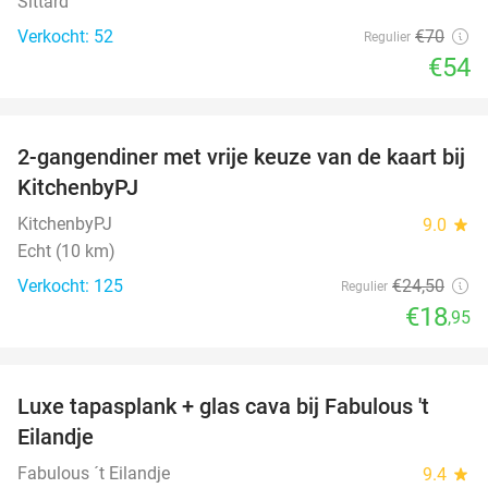
Sittard
Verkocht: 52
€70
Regulier
€54
favorite_border
2-gangendiner met vrije keuze van de kaart bij
23%
KitchenbyPJ
KitchenbyPJ
9.0
star
Echt (10 km)
Verkocht: 125
€24
,50
Regulier
€18
,95
favorite_border
Luxe tapasplank + glas cava bij Fabulous 't
28%
Eilandje
Fabulous ´t Eilandje
9.4
star