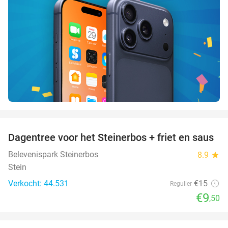
favorite_border
Dagentree voor het Steinerbos + friet en saus
37%
Belevenispark Steinerbos
8.9
star
Stein
Verkocht: 44.531
€15
Regulier
€9
,50
favorite_border