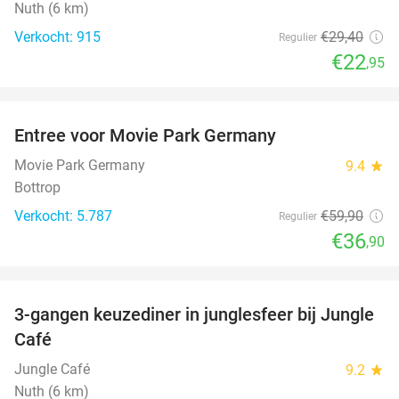
Nuth (6 km)
Verkocht: 915
€29
,40
Regulier
€22
,95
favorite_border
Entree voor Movie Park Germany
38%
Movie Park Germany
9.4
star
Bottrop
Verkocht: 5.787
€59
,90
Regulier
€36
,90
favorite_border
3-gangen keuzediner in junglesfeer bij Jungle
21%
Café
Jungle Café
9.2
star
Nuth (6 km)