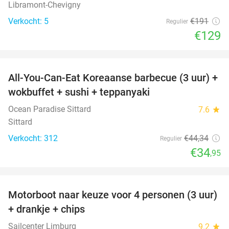
Libramont-Chevigny
Verkocht: 5
€191
Regulier
€129
favorite_border
All-You-Can-Eat Koreaanse barbecue (3 uur) +
21%
wokbuffet + sushi + teppanyaki
Ocean Paradise Sittard
7.6
star
Sittard
Verkocht: 312
€44
,34
Regulier
€34
,95
favorite_border
Motorboot naar keuze voor 4 personen (3 uur)
31%
+ drankje + chips
Sailcenter Limburg
9.2
star