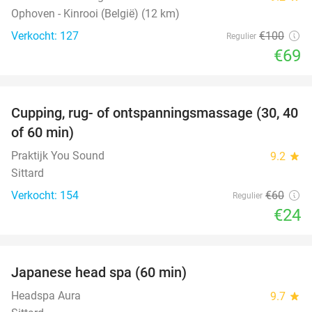
Ophoven - Kinrooi (België) (12 km)
Verkocht: 127
€100
Regulier
€69
favorite_border
Cupping, rug- of ontspanningsmassage (30, 40
60%
of 60 min)
Praktijk You Sound
9.2
star
Sittard
Verkocht: 154
€60
Regulier
€24
favorite_border
Japanese head spa (60 min)
23%
Headspa Aura
9.7
star