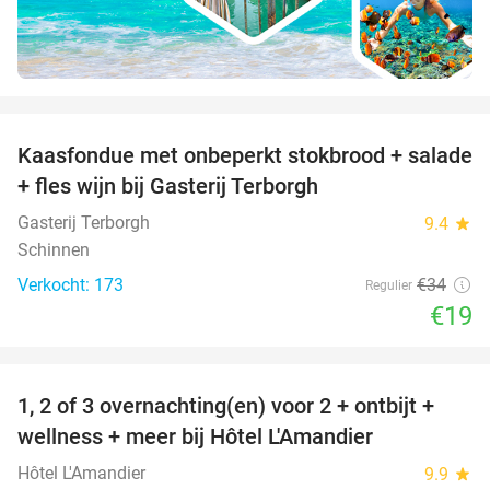
favorite_border
Kaasfondue met onbeperkt stokbrood + salade
44%
+ fles wijn bij Gasterij Terborgh
Gasterij Terborgh
9.4
star
Schinnen
Verkocht: 173
€34
Regulier
€19
favorite_border
1, 2 of 3 overnachting(en) voor 2 + ontbijt +
32%
NEW
wellness + meer bij Hôtel L'Amandier
TODAY
Hôtel L'Amandier
9.9
star