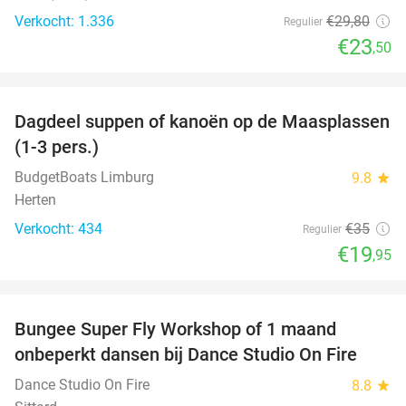
Verkocht: 1.336
€29
,80
Regulier
€23
,50
favorite_border
Dagdeel suppen of kanoën op de Maasplassen
43%
(1-3 pers.)
BudgetBoats Limburg
9.8
star
Herten
Verkocht: 434
€35
Regulier
€19
,95
favorite_border
Bungee Super Fly Workshop of 1 maand
52%
onbeperkt dansen bij Dance Studio On Fire
Dance Studio On Fire
8.8
star