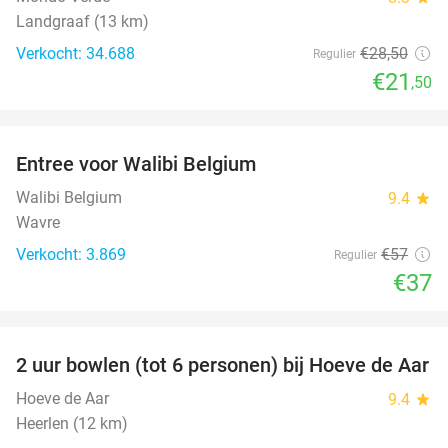
Landgraaf (13 km)
Verkocht: 34.688
€28
,50
Regulier
€21
,50
favorite_border
Entree voor Walibi Belgium
35%
Walibi Belgium
9.4
star
Wavre
Verkocht: 3.869
€57
Regulier
€37
favorite_border
2 uur bowlen (tot 6 personen) bij Hoeve de Aar
50%
Hoeve de Aar
9.4
star
Heerlen (12 km)