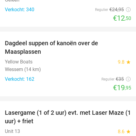
Verkocht: 340
€24
,95
Regulier
€12
,50
favorite_border
Dagdeel suppen of kanoën over de
43%
Maasplassen
Yellow Boats
9.8
star
Wessem (14 km)
Verkocht: 162
€35
Regulier
€19
,95
favorite_border
Lasergame (1 of 2 uur) evt. met Laser Maze (1
22%
uur) + friet
Unit 13
8.6
star