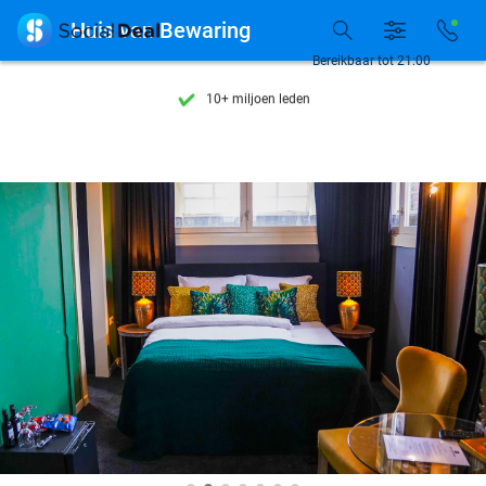
Ontdek 15.000+ deals

Huis van Bewaring
7 dagen per week beschikbaar
Bereikbaar tot 21:00
10+ miljoen leden
9,4
op basis van
206.270 reviews
Ontdek 15.000+ deals
7 dagen per week beschikbaar
10+ miljoen leden