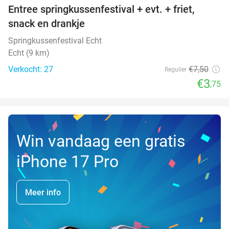
Entree springkussenfestival + evt. + friet,
50%
NEW
snack en drankje
TODAY
Springkussenfestival Echt
Echt (9 km)
Verkocht: 27
€7
,50
Regulier
€3
,75
Win vandaag een gratis
iPhone 17 Pro
Meer info