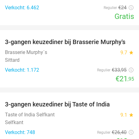
Verkocht: 6.462
€24
Regulier
Gratis
favorite_border
3-gangen keuzediner bij Brasserie Murphy's
35%
Brasserie Murphy´s
9.7
star
Sittard
Verkocht: 1.172
€33
,95
Regulier
€21
,95
favorite_border
3-gangen keuzediner bij Taste of India
29%
Taste of India Selfkant
9.1
star
Selfkant
Verkocht: 748
€26
,40
Regulier