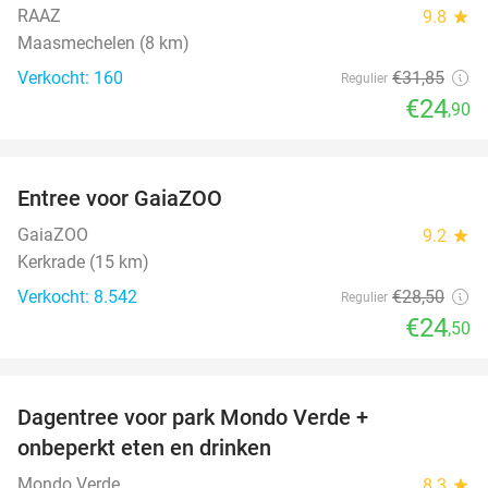
RAAZ
9.8
star
Maasmechelen (8 km)
Verkocht: 160
€31
,85
Regulier
€24
,90
favorite_border
Entree voor GaiaZOO
14%
GaiaZOO
9.2
star
Kerkrade (15 km)
Verkocht: 8.542
€28
,50
Regulier
€24
,50
favorite_border
Dagentree voor park Mondo Verde +
25%
onbeperkt eten en drinken
Mondo Verde
8.3
star