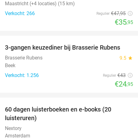
Maastricht (+4 locaties) (15 km)
Verkocht: 266
€47
,95
Regulier
€35
,95
favorite_border
3-gangen keuzediner bij Brasserie Rubens
42%
Brasserie Rubens
9.5
star
Beek
Verkocht: 1.256
€43
Regulier
€24
,95
favorite_border
100%
60 dagen luisterboeken en e-books (20
luisteruren)
Nextory
Amsterdam