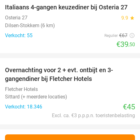
Italiaans 4-gangen keuzediner bij Osteria 27
41%
Osteria 27
9.9
star
Dilsen-Stokkem (6 km)
Verkocht: 55
€67
Regulier
€39
,50
favorite_border
Overnachting voor 2 + evt. ontbijt en 3-
gangendiner bij Fletcher Hotels
Fletcher Hotels
Sittard (+ meerdere locaties)
€45
Verkocht: 18.346
Excl. ca. €3 p.p.p.n. toeristenbelasting