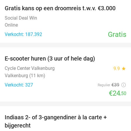
Gratis kans op een droomreis t.w.v. €3.000
Social Deal Win
Online
Gratis
Verkocht: 187.392
favorite_border
E-scooter huren (3 uur of hele dag)
37%
Cycle Center Valkenburg
9.9
star
Valkenburg (11 km)
Verkocht: 327
€39
Regulier
€24
,50
favorite_border
Indiaas 2- of 3-gangendiner à la carte +
22%
bijgerecht