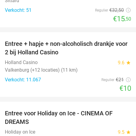
Sittard
Verkocht: 51
€32
,50
Regulier
€15
,50
favorite_border
Entree + hapje + non-alcoholisch drankje voor
52%
2 bij Holland Casino
Holland Casino
9.6
star
Valkenburg (+12 locaties) (11 km)
Verkocht: 11.067
€21
Regulier
€10
favorite_border
Entree voor Holiday on Ice - CINEMA OF
25%
DREAMS
Holiday on Ice
9.5
star