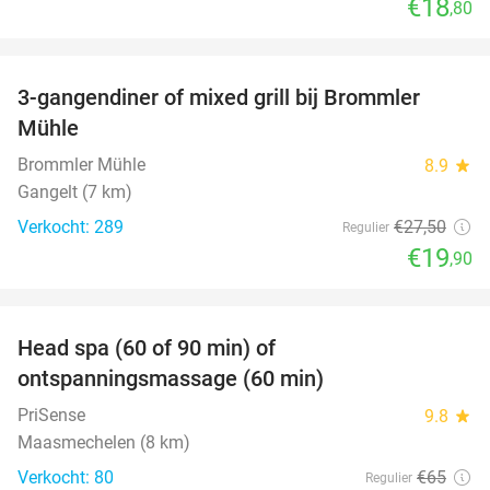
€18
,80
favorite_border
3-gangendiner of mixed grill bij Brommler
28%
Mühle
Brommler Mühle
8.9
star
Gangelt (7 km)
Verkocht: 289
€27
,50
Regulier
€19
,90
favorite_border
Head spa (60 of 90 min) of
42%
ontspanningsmassage (60 min)
PriSense
9.8
star
Maasmechelen (8 km)
Verkocht: 80
€65
Regulier