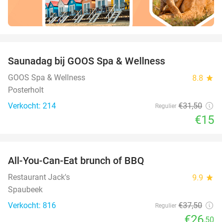
favorite_border
Saunadag bij GOOS Spa & Wellness
52%
GOOS Spa & Wellness
8.8
star
Posterholt
Verkocht: 214
€31
,50
Regulier
€15
favorite_border
All-You-Can-Eat brunch of BBQ
29%
Restaurant Jack's
9.9
star
Spaubeek
Verkocht: 816
€37
,50
Regulier
€26
,50