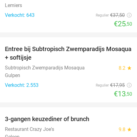
Lemiers
Verkocht: 643
€37
,50
Regulier
€25
,50
favorite_border
Entree bij Subtropisch Zwemparadijs Mosaqua
25%
+ softijsje
Subtropisch Zwemparadijs Mosaqua
8.2
star
Gulpen
Verkocht: 2.553
€17
,95
Regulier
€13
,50
favorite_border
3-gangen keuzediner of brunch
50%
Restaurant Crazy Joe's
9.8
star
Geleen