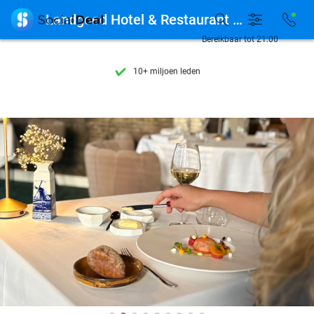
Ontdek 15.000+ deals

Landgoed Hotel & Restaurant Carelshaven
7 dagen per week beschikbaar
Bereikbaar tot 21:00
10+ miljoen leden
9,4
op basis van
206.310 reviews
Ontdek 15.000+ deals
7 dagen per week beschikbaar
10+ miljoen leden