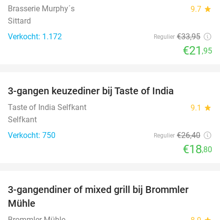
Brasserie Murphy´s
9.7
star
Sittard
Verkocht: 1.172
€33
,95
Regulier
€21
,95
favorite_border
3-gangen keuzediner bij Taste of India
29%
Taste of India Selfkant
9.1
star
Selfkant
Verkocht: 750
€26
,40
Regulier
€18
,80
favorite_border
3-gangendiner of mixed grill bij Brommler
28%
Mühle
Brommler Mühle
star