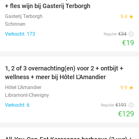
+ fles wijn bij Gasterij Terborgh
Gasterij Terborgh
9.4
star
Schinnen
Verkocht: 173
€34
Regulier
€19
favorite_border
1, 2 of 3 overnachting(en) voor 2 + ontbijt +
32%
NEW
wellness + meer bij Hôtel L'Amandier
TODAY
Hôtel L'Amandier
9.9
star
Libramont-Chevigny
Verkocht: 6
€191
Regulier
€129
favorite_border