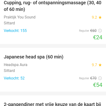
Cupping, rug- of ontspanningsmassage (30, 40
60%
of 60 min)
Praktijk You Sound
9.2
star
Sittard
Verkocht: 155
€60
Regulier
€24
favorite_border
Japanese head spa (60 min)
23%
Headspa Aura
9.7
star
Sittard
Verkocht: 52
€70
Regulier
€54
favorite_border
2-gangendiner met vrije keuze van de kaart bij