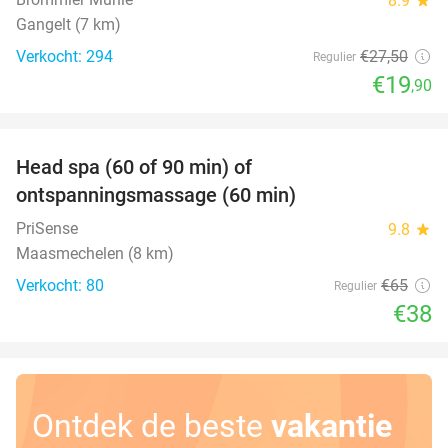
8.9
Gangelt (7 km)
Verkocht: 294
€27
,50
Regulier
€19
,90
favorite_border
Head spa (60 of 90 min) of
42%
ontspanningsmassage (60 min)
PriSense
9.8
star
Maasmechelen (8 km)
Verkocht: 80
€65
Regulier
€38
Ontdek de beste
vakantie