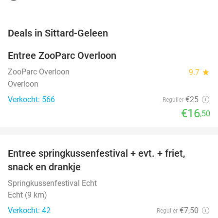
favorite_border
Deals in Sittard-Geleen
Entree ZooParc Overloon
34%
NEW
TODAY
ZooParc Overloon
9.7
star
Overloon
Verkocht: 566
€25
Regulier
€16
,50
favorite_border
Entree springkussenfestival + evt. + friet,
50%
NEW
snack en drankje
TODAY
Springkussenfestival Echt
Echt (9 km)
Verkocht: 42
€7
,50
Regulier