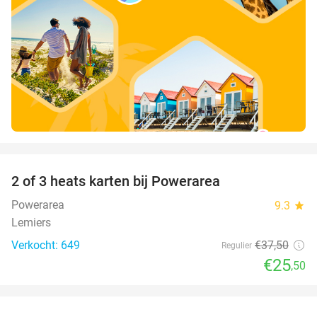
favorite_border
2 of 3 heats karten bij Powerarea
32%
Powerarea
9.3
star
Lemiers
Verkocht: 649
€37
,50
Regulier
€25
,50
favorite_border