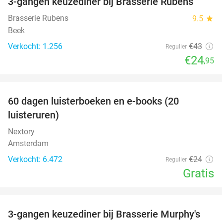
3-gangen keuzediner bij Brasserie Rubens
42%
Brasserie Rubens
9.5
star
Beek
Verkocht: 1.256
€43
Regulier
€24
,95
favorite_border
100%
60 dagen luisterboeken en e-books (20
luisteruren)
Nextory
Amsterdam
Verkocht: 6.472
€24
Regulier
Gratis
favorite_border
3-gangen keuzediner bij Brasserie Murphy's
35%