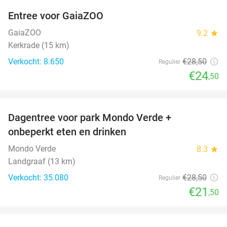
Entree voor GaiaZOO
14%
GaiaZOO
9.2
star
Kerkrade (15 km)
Verkocht: 8.650
€28
,50
Regulier
€24
,50
favorite_border
Dagentree voor park Mondo Verde +
25%
onbeperkt eten en drinken
Mondo Verde
8.3
star
Landgraaf (13 km)
Verkocht: 35.080
€28
,50
Regulier
€21
,50
favorite_border