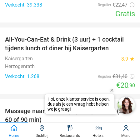
Verkocht: 39.338
€22
,47
Regulier
Gratis
favorite_border
All-You-Can-Eat & Drink (3 uur) + 1 cocktail
33%
tijdens lunch of diner bij Kaisergarten
Kaisergarten
8.9
star
Herzogenrath
Verkocht: 1.268
€31
,40
Regulier
€20
,90
favorite_border
Massage naar keuze bij FysioXperience (30,
44%
60 of 90 min)
FysioXperience
9.7
star
Home
Dichtbij
Restaurants
Hotels
Menu
Brunssum (+2 locaties) (7 km)