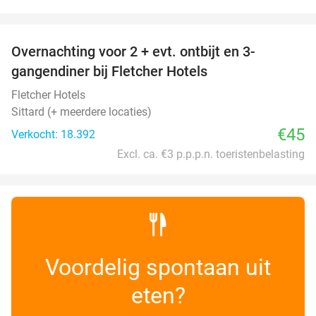
favorite_border
Overnachting voor 2 + evt. ontbijt en 3-
gangendiner bij Fletcher Hotels
Fletcher Hotels
Sittard (+ meerdere locaties)
€45
Verkocht: 18.392
Excl. ca. €3 p.p.p.n. toeristenbelasting
Voordelig spontaan uit
eten?