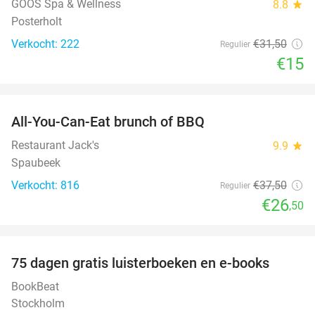
GOOS Spa & Wellness
8.8
star
Posterholt
Verkocht: 222
€31
,50
Regulier
€15
favorite_border
All-You-Can-Eat brunch of BBQ
29%
Restaurant Jack's
9.9
star
Spaubeek
Verkocht: 816
€37
,50
Regulier
€26
,50
favorite_border
100%
75 dagen gratis luisterboeken en e-books
BookBeat
Stockholm