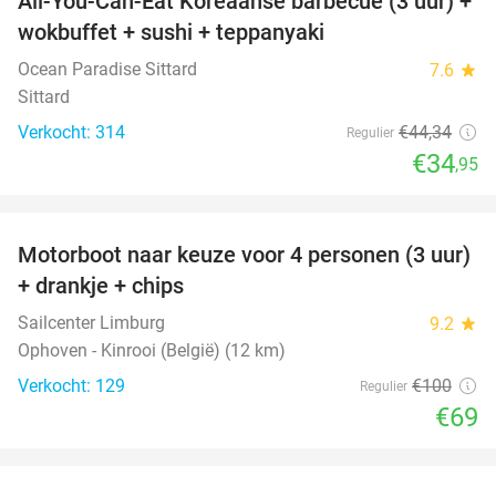
All-You-Can-Eat Koreaanse barbecue (3 uur) +
21%
wokbuffet + sushi + teppanyaki
Ocean Paradise Sittard
7.6
star
Sittard
Verkocht: 314
€44
,34
Regulier
€34
,95
favorite_border
Motorboot naar keuze voor 4 personen (3 uur)
31%
+ drankje + chips
Sailcenter Limburg
9.2
star
Ophoven - Kinrooi (België) (12 km)
Verkocht: 129
€100
Regulier
€69
favorite_border