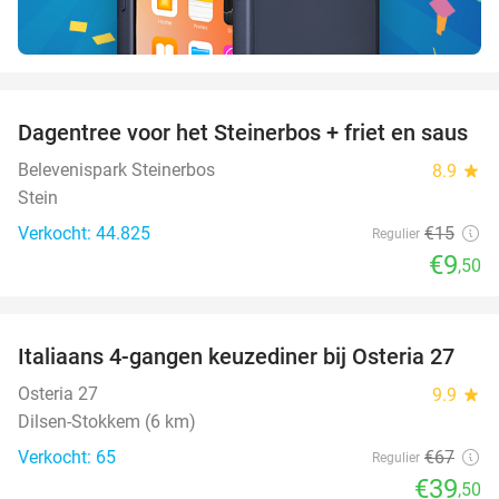
favorite_border
Dagentree voor het Steinerbos + friet en saus
37%
Belevenispark Steinerbos
8.9
star
Stein
Verkocht: 44.825
€15
Regulier
€9
,50
favorite_border
Italiaans 4-gangen keuzediner bij Osteria 27
41%
Osteria 27
9.9
star
Dilsen-Stokkem (6 km)
Verkocht: 65
€67
Regulier
€39
,50