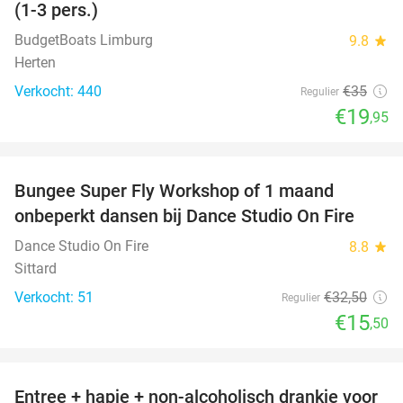
(1-3 pers.)
BudgetBoats Limburg
9.8
star
Herten
Verkocht: 440
€35
Regulier
€19
,95
favorite_border
Bungee Super Fly Workshop of 1 maand
52%
onbeperkt dansen bij Dance Studio On Fire
Dance Studio On Fire
8.8
star
Sittard
Verkocht: 51
€32
,50
Regulier
€15
,50
favorite_border
Entree + hapje + non-alcoholisch drankje voor