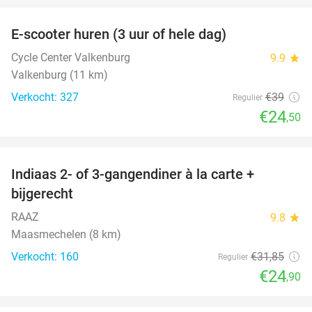
E-scooter huren (3 uur of hele dag)
37%
Cycle Center Valkenburg
9.9
star
Valkenburg (11 km)
Verkocht: 327
€39
Regulier
€24
,50
favorite_border
Indiaas 2- of 3-gangendiner à la carte +
22%
bijgerecht
RAAZ
9.8
star
Maasmechelen (8 km)
Verkocht: 160
€31
,85
Regulier
€24
,90
favorite_border