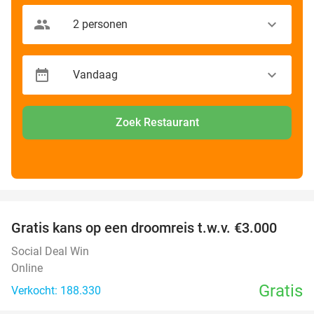
Zoek Restaurant
favorite_border
Gratis kans op een droomreis t.w.v. €3.000
Social Deal Win
Online
Gratis
Verkocht: 188.330
favorite_border