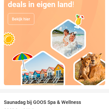
deals in eigen land
!
Bekijk hier
favorite_border
Saunadag bij GOOS Spa & Wellness
52%