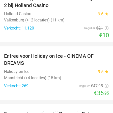
52%
2 bij Holland Casino
Holland Casino
9.6
star
Valkenburg (+12 locaties) (11 km)
Verkocht: 11.120
€21
Regulier
€10
favorite_border
Entree voor Holiday on Ice - CINEMA OF
25%
DREAMS
Holiday on Ice
9.5
star
Maastricht (+4 locaties) (15 km)
Verkocht: 269
€47
,95
Regulier
€35
,95
favorite_border