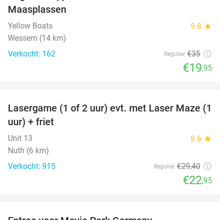
Maasplassen
Yellow Boats
9.8
star
Wessem (14 km)
Verkocht: 162
€35
Regulier
€19
,95
favorite_border
Lasergame (1 of 2 uur) evt. met Laser Maze (1
22%
uur) + friet
Unit 13
8.6
star
Nuth (6 km)
Verkocht: 915
€29
,40
Regulier
€22
,95
favorite_border