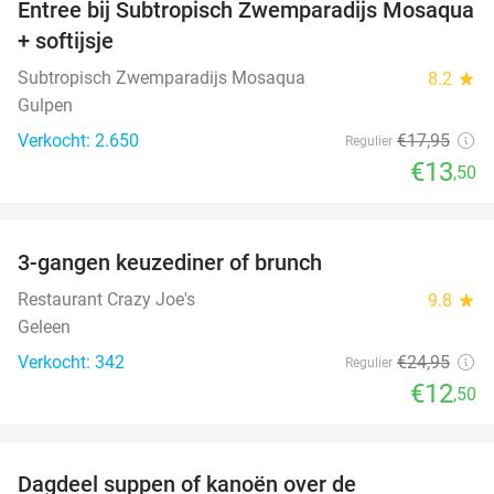
Entree bij Subtropisch Zwemparadijs Mosaqua
25%
+ softijsje
Subtropisch Zwemparadijs Mosaqua
8.2
star
Gulpen
Verkocht: 2.650
€17
,95
Regulier
€13
,50
favorite_border
3-gangen keuzediner of brunch
50%
Restaurant Crazy Joe's
9.8
star
Geleen
Verkocht: 342
€24
,95
Regulier
€12
,50
favorite_border
Dagdeel suppen of kanoën over de
43%