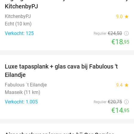
23%
KitchenbyPJ
KitchenbyPJ
9.0
star
Echt (10 km)
Verkocht: 125
€24
,50
Regulier
€18
,95
favorite_border
Luxe tapasplank + glas cava bij Fabulous 't
28%
Eilandje
Fabulous ´t Eilandje
9.4
star
Maaseik (11 km)
Verkocht: 1.005
€20
,75
Regulier
€14
,95
favorite_border