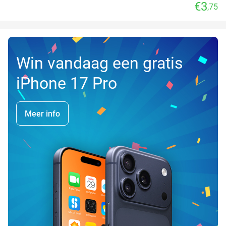
€3
,75
Win vandaag een gratis
iPhone 17 Pro
Meer info