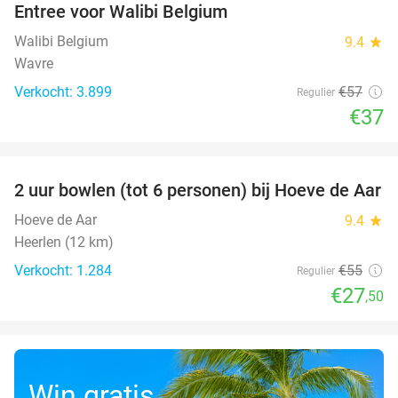
Entree voor Walibi Belgium
35%
Walibi Belgium
9.4
star
Wavre
Verkocht: 3.899
€57
Regulier
€37
favorite_border
2 uur bowlen (tot 6 personen) bij Hoeve de Aar
50%
Hoeve de Aar
9.4
star
Heerlen (12 km)
Verkocht: 1.284
€55
Regulier
€27
,50
Win gratis