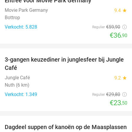
Entree voor Movie Park Germany
38%
Movie Park Germany
9.4
star
Bottrop
Verkocht: 5.828
€59
,90
Regulier
€36
,90
favorite_border
3-gangen keuzediner in junglesfeer bij Jungle
21%
Café
Jungle Café
9.2
star
Nuth (6 km)
Verkocht: 1.349
€29
,80
Regulier
€23
,50
favorite_border
Dagdeel suppen of kanoën op de Maasplassen
43%