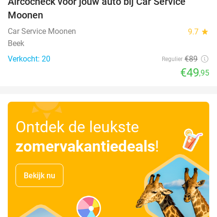
Aircocheck voor jouw auto bij Car Service
44%
Moonen
Car Service Moonen
9.7
star
Beek
Verkocht: 20
€89
Regulier
€49
,95
Ontdek de leukste
zomervakantiedeals
!
Bekijk nu