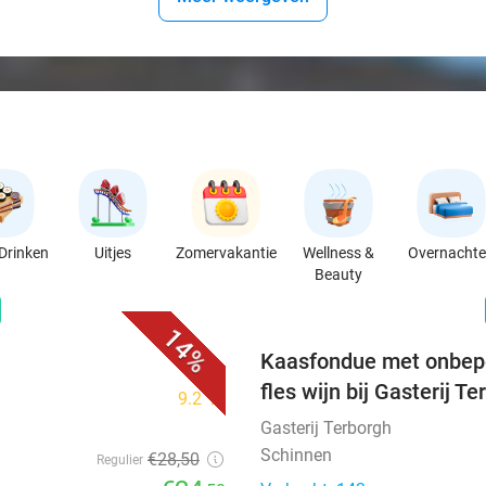
Drinken
Uitjes
Zomervakantie
Wellness &
Overnacht
Beauty
favorite_border
n
14%
Kaasfondue met onbepe
fles wijn bij Gasterij T
9.2
star
Gasterij Terborgh
Schinnen
€28
,50
Regulier