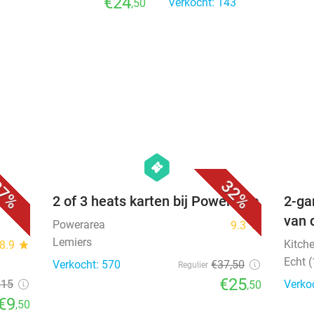
€24
Verkocht: 143
,50
favorite_border
favorite_border
hexagon
events
7%
32%
os +
2 of 3 heats karten bij Powerarea
2-ga
van 
Powerarea
9.3
star
Lemiers
Kitch
8.9
star
Echt 
Verkocht: 570
€37
,50
Regulier
€25
€15
Verko
,50
€9
,50