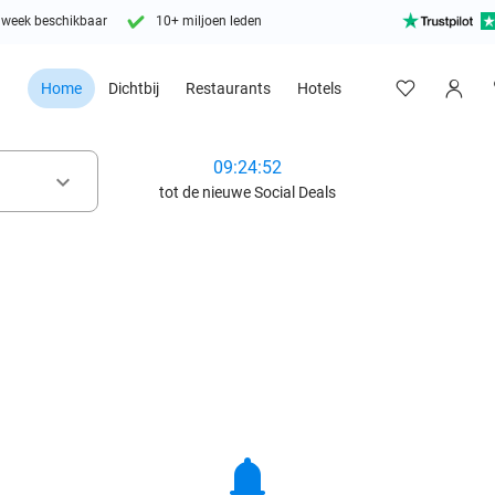
 week beschikbaar
10+ miljoen leden
Home
Dichtbij
Restaurants
Hotels
09:24:51
keyboard_arrow_down
tot de nieuwe Social Deals
notifications