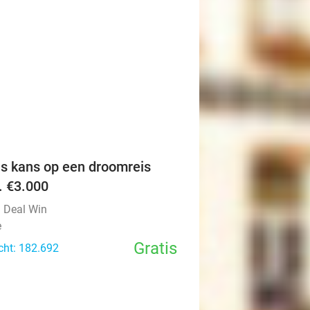
favorite_border
is kans op een droomreis
v. €3.000
l Deal Win
e
Gratis
cht: 182.692