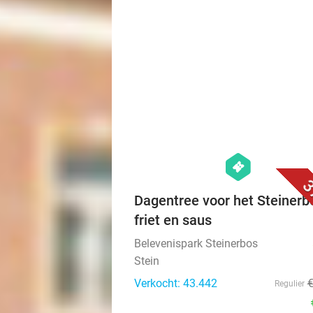
hexagon
events
3
Dagentree voor het Steinerb
friet en saus
Belevenispark Steinerbos
Stein
Verkocht: 43.442
Regulier