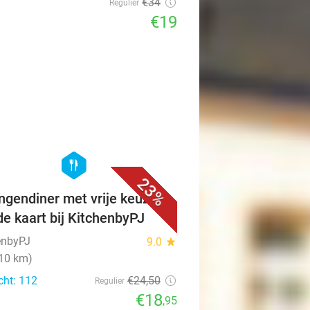
€34
Regulier
€19
favorite_border
hexagon
food
23%
ngendiner met vrije keuze
de kaart bij KitchenbyPJ
enbyPJ
9.0
star
(10 km)
cht: 112
€24
,50
Regulier
€18
,95