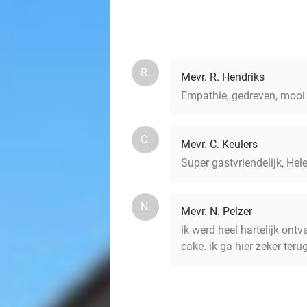
R.
Mevr. R. Hendriks
Empathie, gedreven, moo
C.
Mevr. C. Keulers
Super gastvriendelijk, Hel
N.
Mevr. N. Pelzer
ik werd heel hartelijk ont
cake. ik ga hier zeker teru