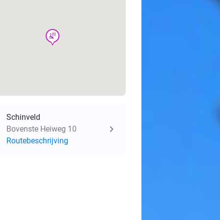
wellness
Schinveld
Bovenste Heiweg 10
Routebeschrijving