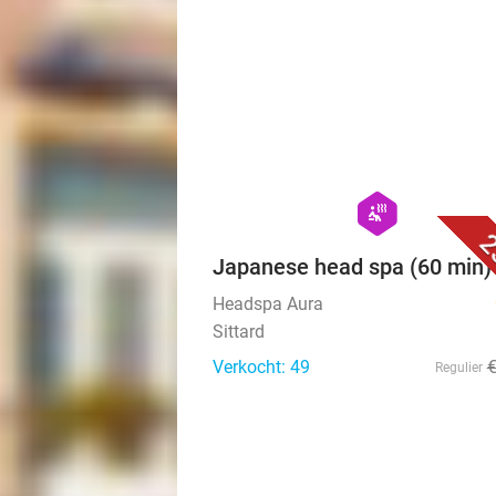
hexagon
wellness
2
Japanese head spa (60 min)
Headspa Aura
Sittard
Verkocht: 49
Regulier