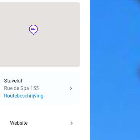
hotel
Stavelot
Rue de Spa 155
Routebeschrijving
keyboard_arrow_right
Website