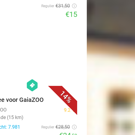
€31
,50
Regulier
€15
favorite_border
hexagon
events
14%
ee voor GaiaZOO
ZOO
9.2
star
ade (15 km)
cht: 7.981
€28
,50
Regulier