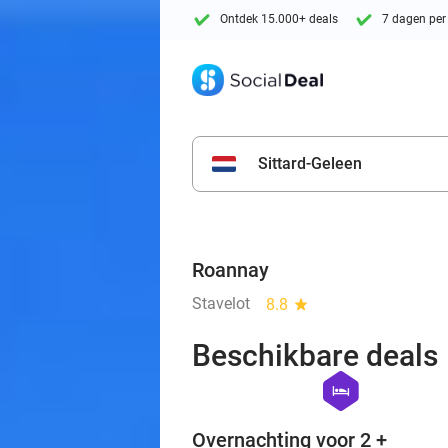
Ontdek 15.000+ deals
7 dagen per
Sittard-Geleen
Roannay
Stavelot
8.8
star
Beschikbare deals
hexagon
hotel
Overnachting voor 2 +