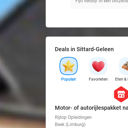
Fijn verblijf in een ontzet
Deals in Sittard-Geleen
Populair
Favorieten
Eten & 
hexago
store
Motor- of autorijlespakket n
Rijtop Opleidingen
Beek (Limburg)