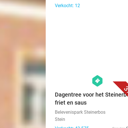
Verkocht: 12
hexagon
events
3
Dagentree voor het Steinerb
friet en saus
Belevenispark Steinerbos
Stein