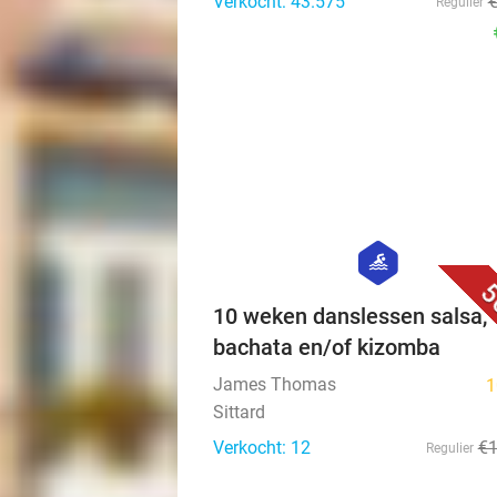
Verkocht: 43.575
Regulier
hexagon
sport
5
10 weken danslessen salsa,
bachata en/of kizomba
James Thomas
1
Sittard
Verkocht: 12
€
Regulier