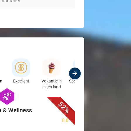
n aanrader.
en
Excellent
Vakantie in
Speciaalzaken
Sport
eigen land
& Auto's
favorite_border
hexagon
wellness
52%
a & Wellness
8.8
star