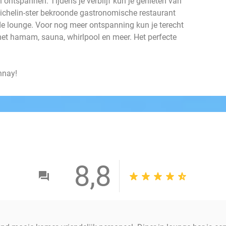
en ontspannen. Tijdens je verblijf kun je genieten van
Michelin-ster bekroonde gastronomische restaurant
 de lounge. Voor nog meer ontspanning kun je terecht
 met hamam, sauna, whirlpool en meer. Het perfecte
nnay!
8,8