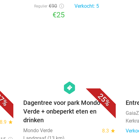
€90
Verkocht: 5
Regulier
€25
favorite_border
favorite_border
hexagon
events
7%
25%
os +
Dagentree voor park Mondo
Entr
Verde + onbeperkt eten en
Gaia
drinken
Kerkr
8.9
star
Mondo Verde
8.3
star
Verko
Landgraaf (13 km)