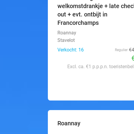
welkomstdrankje + late chec
out + evt. ontbijt in
Francorchamps
Roannay
Stavelot
Verkocht: 16
€
Regulier
Excl. ca. €1 p.p.p.n. toeristenbe
Roannay