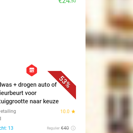
€24
,50
favorite_border
hexagon
store
53%
was + drogen auto of
rieurbeurt voor
tuiggrootte naar keuze
Detailing
10.0
star
d
cht: 13
€40
Regulier