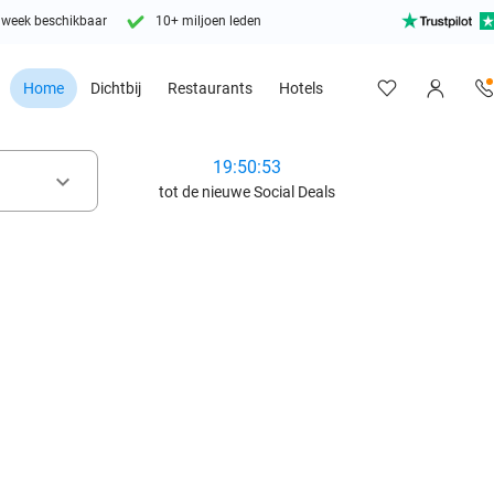
 week beschikbaar
10+ miljoen leden
Home
Dichtbij
Restaurants
Hotels
19:50:52
keyboard_arrow_down
tot de nieuwe Social Deals
favorite_border