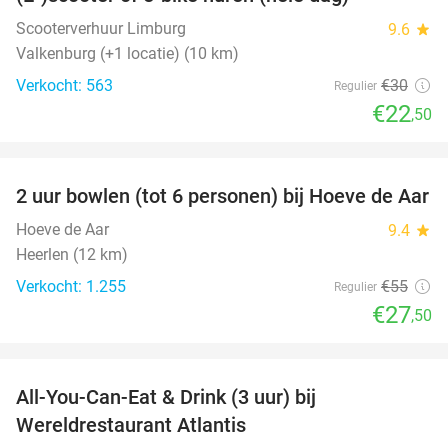
25%
Scooterverhuur Limburg
9.6
star
Valkenburg (+1 locatie) (10 km)
Verkocht: 563
€30
Regulier
€22
,50
favorite_border
2 uur bowlen (tot 6 personen) bij Hoeve de Aar
50%
Hoeve de Aar
9.4
star
Heerlen (12 km)
Verkocht: 1.255
€55
Regulier
€27
,50
favorite_border
All-You-Can-Eat & Drink (3 uur) bij
19%
Wereldrestaurant Atlantis