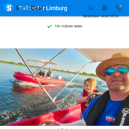
Ontdek 15.000+ deals

Sailcenter Limburg
7 dagen per week beschikbaar
Bereikbaar vanaf 08:00
10+ miljoen leden
9,4
op basis van
206.115 reviews
Ontdek 15.000+ deals
7 dagen per week beschikbaar
10+ miljoen leden