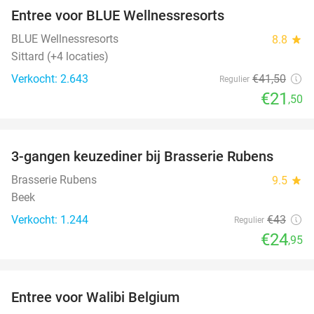
Entree voor BLUE Wellnessresorts
48%
BLUE Wellnessresorts
8.8
star
Sittard (+4 locaties)
Verkocht: 2.643
€41
,50
Regulier
€21
,50
favorite_border
3-gangen keuzediner bij Brasserie Rubens
42%
Brasserie Rubens
9.5
star
Beek
Verkocht: 1.244
€43
Regulier
€24
,95
favorite_border
Entree voor Walibi Belgium
35%