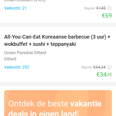
Verkocht: 21
€145
Regulier
€69
favorite_border
All-You-Can-Eat Koreaanse barbecue (3 uur) +
21%
wokbuffet + sushi + teppanyaki
Ocean Paradise Sittard
Sittard
Verkocht: 292
€44
,34
Regulier
€34
,95
Ontdek de beste
vakantie
deals in eigen land
!