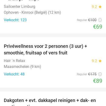
Sailcenter Limburg
9.2
star
Ophoven - Kinrooi (België) (12 km)
Verkocht: 123
€100
Regulier
€69
favorite_border
Privéwellness voor 2 personen (3 uur) +
49%
smoothie, fruitsap of vers fruit
Hair ´n Relax
9.2
star
Maasmechelen (9 km)
Verkocht: 48
€175
Regulier
€89
favorite_border
Dakgoten + evt. dakkapel reinigen + dak- en
41%