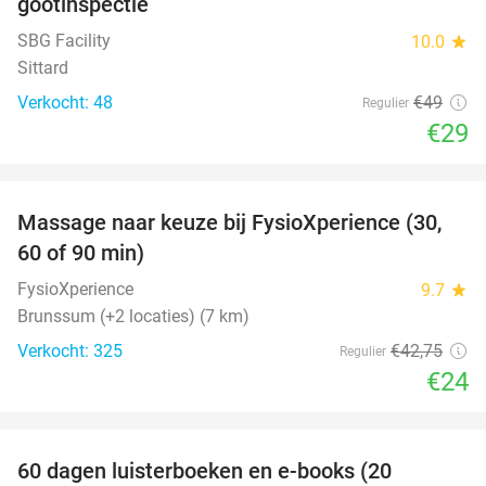
gootinspectie
SBG Facility
10.0
star
Sittard
Verkocht: 48
€49
Regulier
€29
favorite_border
Massage naar keuze bij FysioXperience (30,
44%
60 of 90 min)
FysioXperience
9.7
star
Brunssum (+2 locaties) (7 km)
Verkocht: 325
€42
,75
Regulier
€24
favorite_border
100%
60 dagen luisterboeken en e-books (20