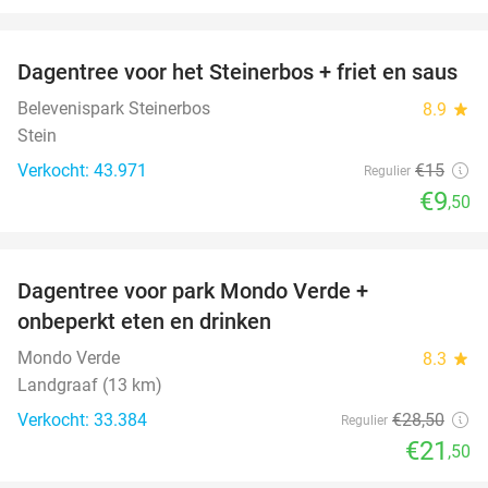
favorite_border
Dagentree voor het Steinerbos + friet en saus
37%
Belevenispark Steinerbos
8.9
star
Stein
Verkocht: 43.971
€15
Regulier
€9
,50
favorite_border
Dagentree voor park Mondo Verde +
25%
onbeperkt eten en drinken
Mondo Verde
8.3
star
Landgraaf (13 km)
Verkocht: 33.384
€28
,50
Regulier
€21
,50
favorite_border