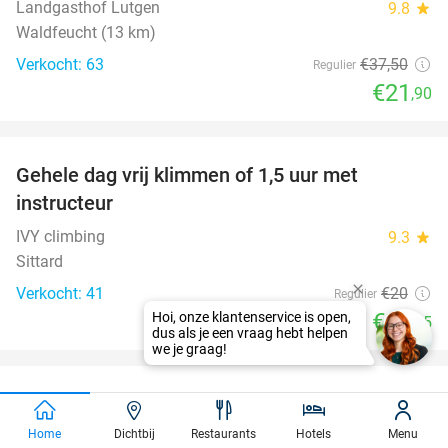
Landgasthof Lutgen
9.8
star
Waldfeucht (13 km)
Verkocht: 63
€37
,50
Regulier
€21
,90
favorite_border
Gehele dag vrij klimmen of 1,5 uur met
25%
instructeur
IVY climbing
9.3
star
Sittard
Verkocht: 41
€20
Regulier
€14
,95
favorite_border
BBQ-pakket voor 5 à 7 personen voor afhaal
35%
bij de slagerij
Home
Dichtbij
Restaurants
Hotels
Menu