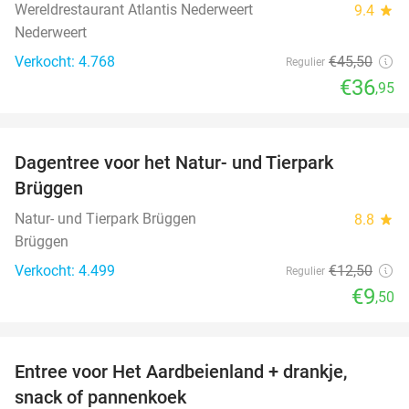
Wereldrestaurant Atlantis Nederweert
9.4
star
Nederweert
Verkocht: 4.768
€45
,50
Regulier
€36
,95
favorite_border
Dagentree voor het Natur- und Tierpark
24%
Brüggen
Natur- und Tierpark Brüggen
8.8
star
Brüggen
Verkocht: 4.499
€12
,50
Regulier
€9
,50
favorite_border
Entree voor Het Aardbeienland + drankje,
47%
snack of pannenkoek