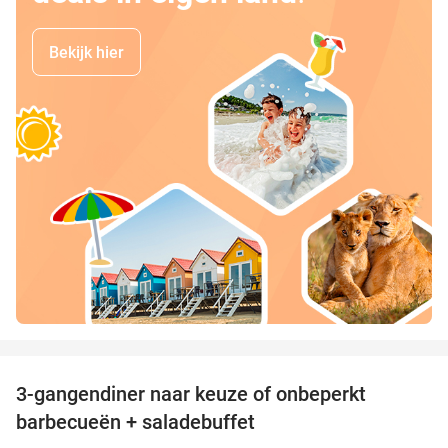
Bekijk hier
favorite_border
3-gangendiner naar keuze of onbeperkt
42%
barbecueën + saladebuffet