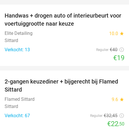
favorite_border
Handwas + drogen auto of interieurbeurt voor
53%
voertuiggrootte naar keuze
Elite Detailing
10.0
star
Sittard
Verkocht: 13
€40
Regulier
€19
favorite_border
2-gangen keuzediner + bijgerecht bij Flamed
31%
Sittard
Flamed Sittard
9.6
star
Sittard
Verkocht: 67
€32
,45
Regulier
€22
,50