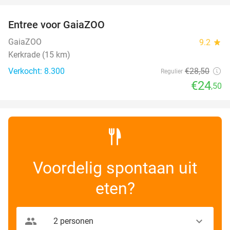
Entree voor GaiaZOO
14%
GaiaZOO
9.2
star
Kerkrade (15 km)
Verkocht: 8.300
€28
,50
Regulier
€24
,50
Voordelig spontaan uit
eten?