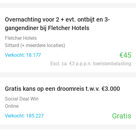
favorite_border
Overnachting voor 2 + evt. ontbijt en 3-
gangendiner bij Fletcher Hotels
Fletcher Hotels
Sittard (+ meerdere locaties)
€45
Verkocht: 18.177
Excl. ca. €3 p.p.p.n. toeristenbelasting
favorite_border
Gratis kans op een droomreis t.w.v. €3.000
Social Deal Win
Online
Gratis
Verkocht: 185.227
favorite_border