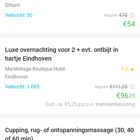
Sittard
Verkocht: 50
€70
Regulier
€54
favorite_border
Luxe overnachting voor 2 + evt. ontbijt in
14%
hartje Eindhoven
Mariënhage Boutique Hotel
9.6
star
Eindhoven
Verkocht: 1.085
€111
,25
Regulier
€96
,25
Excl. ca. €5,25 p.p.p.n. toeristenbelasting
favorite_border
Cupping, rug- of ontspanningsmassage (30, 40
60%
of 60 min)