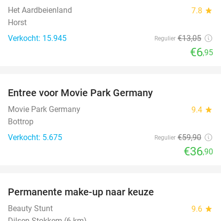
Het Aardbeienland
7.8
star
Horst
Verkocht: 15.945
€13
,05
Regulier
€6
,95
favorite_border
Entree voor Movie Park Germany
38%
Movie Park Germany
9.4
star
Bottrop
Verkocht: 5.675
€59
,90
Regulier
€36
,90
favorite_border
Permanente make-up naar keuze
52%
Beauty Stunt
9.6
star
Dilsen-Stokkem (6 km)