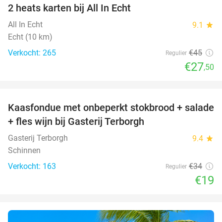
2 heats karten bij All In Echt
39%
All In Echt
9.1
star
Echt (10 km)
Verkocht: 265
€45
Regulier
€27
,50
favorite_border
Kaasfondue met onbeperkt stokbrood + salade
44%
+ fles wijn bij Gasterij Terborgh
Gasterij Terborgh
9.4
star
Schinnen
Verkocht: 163
€34
Regulier
€19