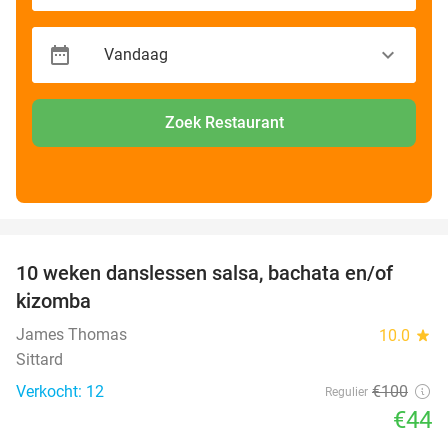
Zoek Restaurant
favorite_border
10 weken danslessen salsa, bachata en/of
56%
kizomba
James Thomas
10.0
star
Sittard
Verkocht: 12
€100
Regulier
€44