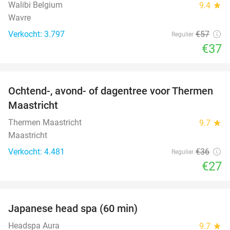
Walibi Belgium
9.4
star
Wavre
Verkocht: 3.797
€57
Regulier
€37
favorite_border
Ochtend-, avond- of dagentree voor Thermen
25%
Maastricht
Thermen Maastricht
9.7
star
Maastricht
Verkocht: 4.481
€36
Regulier
€27
favorite_border
Japanese head spa (60 min)
23%
Headspa Aura
9.7
star