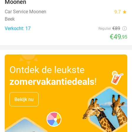
Moonen
Car Service Moonen
9.7
star
Beek
Verkocht: 17
€89
Regulier
€49
,95
Ontdek de leukste
zomervakantiedeals
!
Bekijk nu