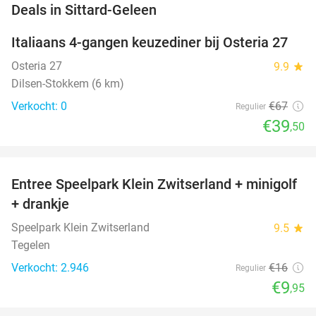
favorite_border
Deals in Sittard-Geleen
Italiaans 4-gangen keuzediner bij Osteria 27
41%
NEW
TODAY
Osteria 27
9.9
star
Dilsen-Stokkem (6 km)
Verkocht: 0
€67
Regulier
€39
,50
favorite_border
Entree Speelpark Klein Zwitserland + minigolf
38%
+ drankje
Speelpark Klein Zwitserland
9.5
star
Tegelen
Verkocht: 2.946
€16
Regulier
€9
,95