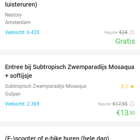
luisteruren)
Nextory
Amsterdam
Verkocht: 6.420
€24
Regulier
Gratis
favorite_border
Entree bij Subtropisch Zwemparadijs Mosaqua
25%
+ softijsje
Subtropisch Zwemparadijs Mosaqua
8.2
star
Gulpen
Verkocht: 2.369
€17
,95
Regulier
€13
,50
favorite_border
(E-)scooter of e-bike huren (hele dag)