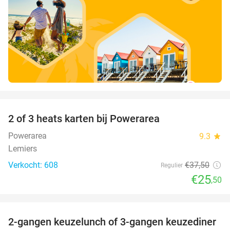
favorite_border
2 of 3 heats karten bij Powerarea
32%
Powerarea
9.3
star
Lemiers
Verkocht: 608
€37
,50
Regulier
€25
,50
favorite_border
2-gangen keuzelunch of 3-gangen keuzediner
30%