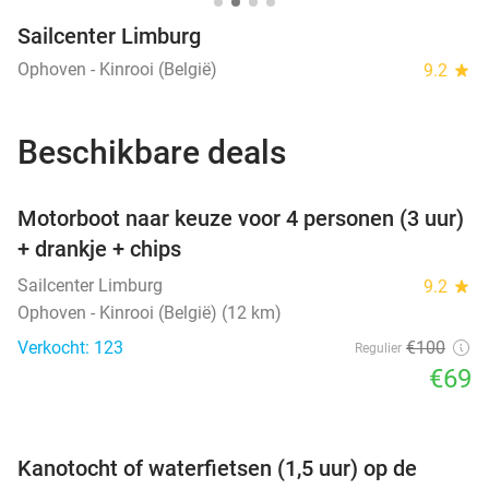
Sailcenter Limburg
Ophoven - Kinrooi (België)
9.2
star
Beschikbare deals
favorite_border
Motorboot naar keuze voor 4 personen (3 uur)
+ drankje + chips
Sailcenter Limburg
9.2
star
Ophoven - Kinrooi (België) (12 km)
Verkocht: 123
€100
Regulier
€69
favorite_border
Kanotocht of waterfietsen (1,5 uur) op de