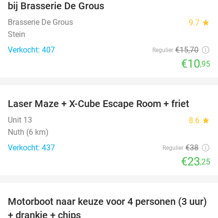
bij Brasserie De Grous
Brasserie De Grous
9.7
star
Stein
Verkocht: 407
€15
,70
Regulier
€10
,95
favorite_border
Laser Maze + X-Cube Escape Room + friet
39%
Unit 13
8.6
star
Nuth (6 km)
Verkocht: 437
€38
Regulier
€23
,25
favorite_border
Motorboot naar keuze voor 4 personen (3 uur)
31%
+ drankje + chips