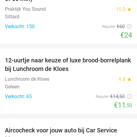
Praktijk You Sound
10.0
star
Sittard
Verkocht: 150
€60
Regulier
€24
favorite_border
12-uurtje naar keuze of luxe brood-borrelplank
21%
bij Lunchroom de Kloes
Lunchroom de Kloes
9.8
star
Geleen
Verkocht: 65
€14
,50
Regulier
€11
,50
favorite_border
Aircocheck voor jouw auto bij Car Service
44%