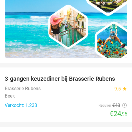
favorite_border
3-gangen keuzediner bij Brasserie Rubens
42%
Brasserie Rubens
9.5
star
Beek
Verkocht: 1.233
€43
Regulier
€24
,95
favorite_border