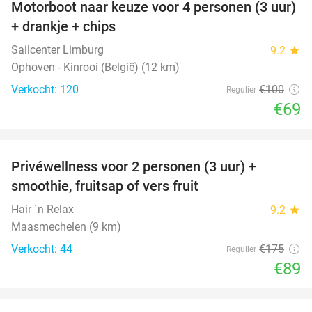
Motorboot naar keuze voor 4 personen (3 uur)
31%
+ drankje + chips
Sailcenter Limburg
9.2
star
Ophoven - Kinrooi (België) (12 km)
Verkocht: 120
€100
Regulier
€69
favorite_border
Privéwellness voor 2 personen (3 uur) +
49%
smoothie, fruitsap of vers fruit
Hair ´n Relax
9.2
star
Maasmechelen (9 km)
Verkocht: 44
€175
Regulier
€89
favorite_border