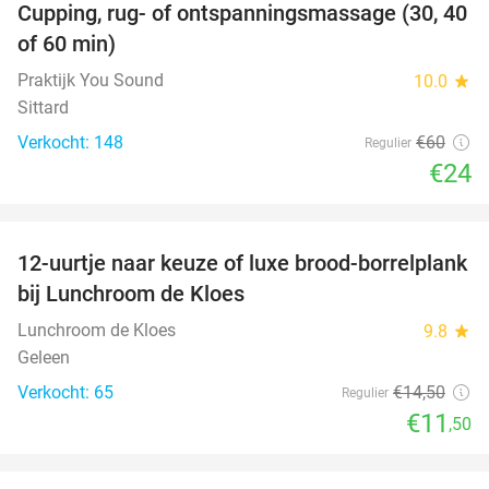
Cupping, rug- of ontspanningsmassage (30, 40
60%
of 60 min)
Praktijk You Sound
10.0
star
Sittard
Verkocht: 148
€60
Regulier
€24
favorite_border
12-uurtje naar keuze of luxe brood-borrelplank
21%
bij Lunchroom de Kloes
Lunchroom de Kloes
9.8
star
Geleen
Verkocht: 65
€14
,50
Regulier
€11
,50
favorite_border