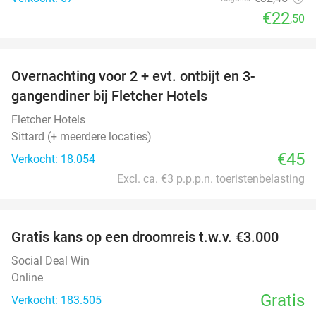
€22
,50
favorite_border
Overnachting voor 2 + evt. ontbijt en 3-
gangendiner bij Fletcher Hotels
Fletcher Hotels
Sittard (+ meerdere locaties)
€45
Verkocht: 18.054
Excl. ca. €3 p.p.p.n. toeristenbelasting
favorite_border
Gratis kans op een droomreis t.w.v. €3.000
Social Deal Win
Online
Gratis
Verkocht: 183.505