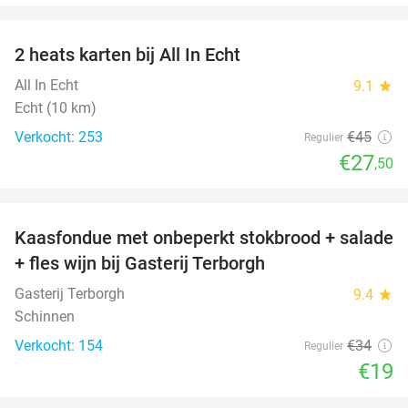
favorite_border
2 heats karten bij All In Echt
39%
All In Echt
9.1
star
Echt (10 km)
Verkocht: 253
€45
Regulier
€27
,50
favorite_border
Kaasfondue met onbeperkt stokbrood + salade
44%
+ fles wijn bij Gasterij Terborgh
Gasterij Terborgh
9.4
star
Schinnen
Verkocht: 154
€34
Regulier
€19
favorite_border