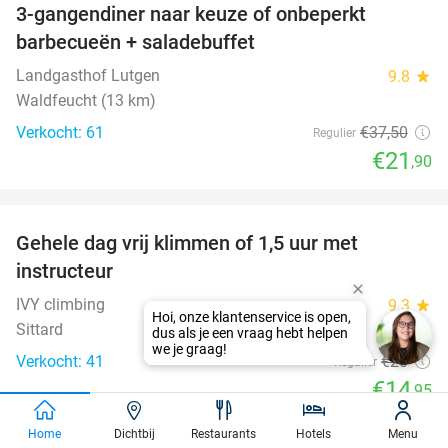
3-gangendiner naar keuze of onbeperkt
42%
barbecueën + saladebuffet
Landgasthof Lutgen
9.8
star
Waldfeucht (13 km)
Verkocht: 61
€37
,50
Regulier
€21
,90
favorite_border
Gehele dag vrij klimmen of 1,5 uur met
25%
instructeur
IVY climbing
9.3
star
Hoi, onze klantenservice is open,
Sittard
dus als je een vraag hebt helpen
we je graag!
Verkocht: 41
€20
Regulier
€14
,95
favorite_border
Home
Dichtbij
Restaurants
Hotels
Menu