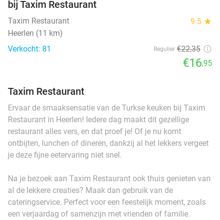
bij Taxim Restaurant
Taxim Restaurant
9.5
star
Heerlen (11 km)
Verkocht: 81
€22
,35
Regulier
€16
,95
Taxim Restaurant
Ervaar de smaaksensatie van de Turkse keuken bij Taxim
Restaurant in Heerlen! Iedere dag maakt dit gezellige
restaurant alles vers, en dat proef je! Of je nu komt
ontbijten, lunchen of dineren, dankzij al het lekkers vergeet
je deze fijne eetervaring niet snel.
Na je bezoek aan Taxim Restaurant ook thuis genieten van
al de lekkere creaties? Maak dan gebruik van de
cateringservice. Perfect voor een feestelijk moment, zoals
een verjaardag of samenzijn met vrienden of familie.