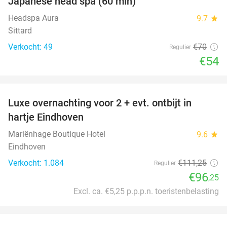
Japanese head spa (60 min)
23%
Headspa Aura
9.7
star
Sittard
Verkocht: 49
€70
Regulier
€54
favorite_border
Luxe overnachting voor 2 + evt. ontbijt in
14%
hartje Eindhoven
Mariënhage Boutique Hotel
9.6
star
Eindhoven
Verkocht: 1.084
€111
,25
Regulier
€96
,25
Excl. ca. €5,25 p.p.p.n. toeristenbelasting
favorite_border