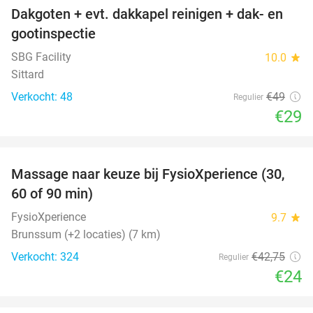
Dakgoten + evt. dakkapel reinigen + dak- en
41%
gootinspectie
SBG Facility
10.0
star
Sittard
Verkocht: 48
€49
Regulier
€29
favorite_border
Massage naar keuze bij FysioXperience (30,
44%
60 of 90 min)
FysioXperience
9.7
star
Brunssum (+2 locaties) (7 km)
Verkocht: 324
€42
,75
Regulier
€24
favorite_border