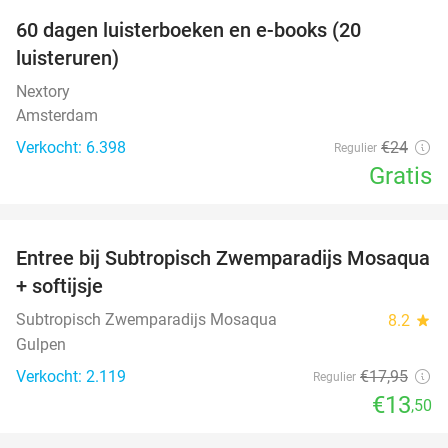
100%
60 dagen luisterboeken en e-books (20
luisteruren)
Nextory
Amsterdam
Verkocht: 6.398
€24
Regulier
Gratis
favorite_border
Entree bij Subtropisch Zwemparadijs Mosaqua
25%
+ softijsje
Subtropisch Zwemparadijs Mosaqua
8.2
star
Gulpen
Verkocht: 2.119
€17
,95
Regulier
€13
,50
favorite_border