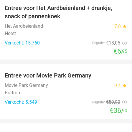
Entree voor Het Aardbeienland + drankje,
47%
snack of pannenkoek
Het Aardbeienland
7.8
star
Horst
Verkocht: 15.760
€13
,05
Regulier
€6
,95
favorite_border
Entree voor Movie Park Germany
38%
Movie Park Germany
9.4
star
Bottrop
Verkocht: 5.549
€59
,90
Regulier
€36
,90
favorite_border