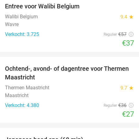
Entree voor Walibi Belgium
35%
Walibi Belgium
9.4
star
Wavre
Verkocht: 3.725
€57
Regulier
€37
favorite_border
Ochtend-, avond- of dagentree voor Thermen
25%
Maastricht
Thermen Maastricht
9.7
star
Maastricht
Verkocht: 4.380
€36
Regulier
€27
favorite_border