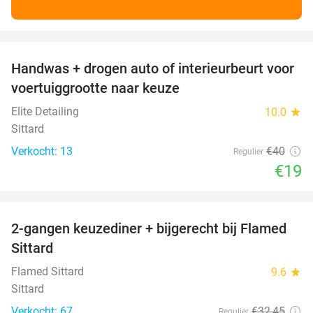
favorite_border
Handwas + drogen auto of interieurbeurt voor
53%
voertuiggrootte naar keuze
Elite Detailing
10.0
star
Sittard
Verkocht: 13
€40
Regulier
€19
favorite_border
2-gangen keuzediner + bijgerecht bij Flamed
31%
Sittard
Flamed Sittard
9.6
star
Sittard
Verkocht: 67
€32
,45
Regulier