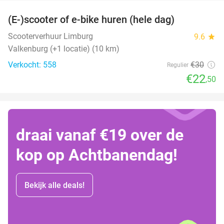
(E-)scooter of e-bike huren (hele dag)
25%
Scooterverhuur Limburg
9.6
star
Valkenburg (+1 locatie) (10 km)
Verkocht: 558
€30
Regulier
€22
,50
draai vanaf €19 over de
kop op Achtbanendag!
Bekijk alle deals!