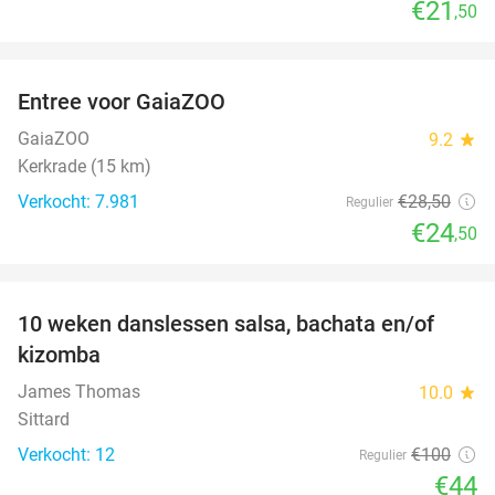
€21
,50
favorite_border
Entree voor GaiaZOO
14%
GaiaZOO
9.2
star
Kerkrade (15 km)
Verkocht: 7.981
€28
,50
Regulier
€24
,50
favorite_border
10 weken danslessen salsa, bachata en/of
56%
kizomba
James Thomas
10.0
star
Sittard
Verkocht: 12
€100
Regulier
€44