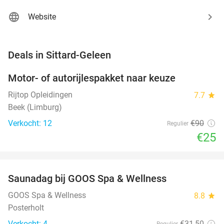
Website
favorite_border
Deals in Sittard-Geleen
Motor- of autorijlespakket naar keuze
72%
Rijtop Opleidingen
7.7
star
Beek (Limburg)
Verkocht: 12
€90
Regulier
€25
favorite_border
Saunadag bij GOOS Spa & Wellness
52%
NEW
TODAY
GOOS Spa & Wellness
8.8
star
Posterholt
Verkocht: 4
€31
,50
Regulier