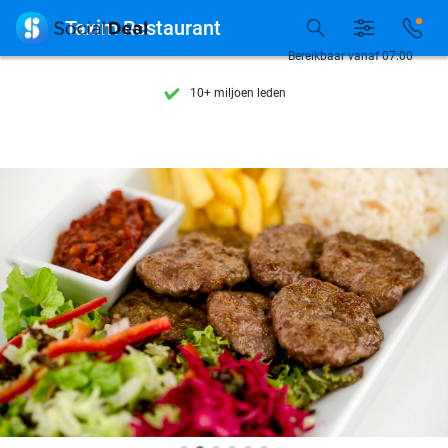
Ontdek 15.000+ deals

Taxim Restaurant
7 dagen per week beschikbaar
Bereikbaar vanaf 07:00
10+ miljoen leden
9,4
op basis van
205.978 reviews
Ontdek 15.000+ deals
7 dagen per week beschikbaar
10+ miljoen leden