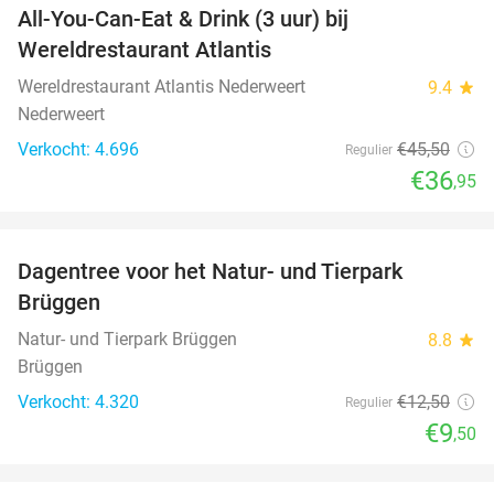
All-You-Can-Eat & Drink (3 uur) bij
19%
Wereldrestaurant Atlantis
Wereldrestaurant Atlantis Nederweert
9.4
star
Nederweert
Verkocht: 4.696
€45
,50
Regulier
€36
,95
favorite_border
Dagentree voor het Natur- und Tierpark
24%
Brüggen
Natur- und Tierpark Brüggen
8.8
star
Brüggen
Verkocht: 4.320
€12
,50
Regulier
€9
,50
favorite_border