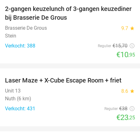
2-gangen keuzelunch of 3-gangen keuzediner
30%
bij Brasserie De Grous
Brasserie De Grous
9.7
star
Stein
Verkocht: 388
€15
,70
Regulier
€10
,95
favorite_border
Laser Maze + X-Cube Escape Room + friet
39%
Unit 13
8.6
star
Nuth (6 km)
Verkocht: 431
€38
Regulier
€23
,25
favorite_border