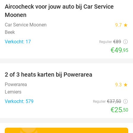
Aircocheck voor jouw auto bij Car Service
44%
Moonen
Car Service Moonen
9.7
star
Beek
Verkocht: 17
€89
Regulier
€49
,95
favorite_border
2 of 3 heats karten bij Powerarea
32%
Powerarea
9.3
star
Lemiers
Verkocht: 579
€37
,50
Regulier
€25
,50