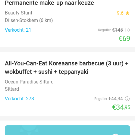
Permanente make-up naar keuze
52%
Beauty Stunt
9.6
star
Dilsen-Stokkem (6 km)
Verkocht: 21
€145
Regulier
€69
favorite_border
All-You-Can-Eat Koreaanse barbecue (3 uur) +
21%
wokbuffet + sushi + teppanyaki
Ocean Paradise Sittard
Sittard
Verkocht: 273
€44
,34
Regulier
€34
,95