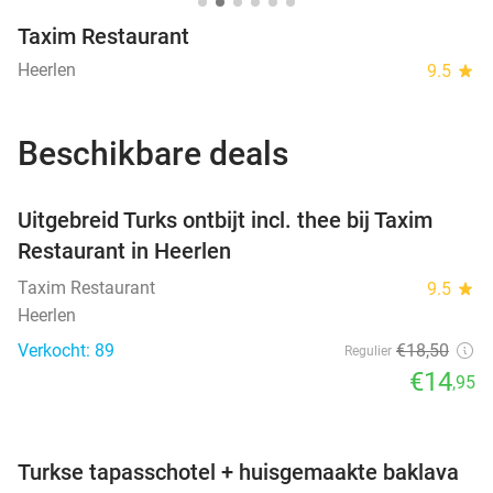
Taxim Restaurant
Heerlen
9.5
star
Beschikbare deals
favorite_border
Uitgebreid Turks ontbijt incl. thee bij Taxim
Restaurant in Heerlen
Taxim Restaurant
9.5
star
Heerlen
Verkocht: 89
€18
,50
Regulier
€14
,95
favorite_border
Turkse tapasschotel + huisgemaakte baklava