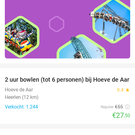
favorite_border
2 uur bowlen (tot 6 personen) bij Hoeve de Aar
50%
Hoeve de Aar
9.4
star
Heerlen (12 km)
Verkocht: 1.244
€55
Regulier
€27
,50
favorite_border