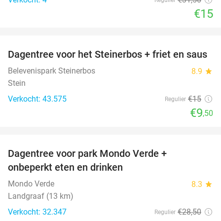
€15
favorite_border
Dagentree voor het Steinerbos + friet en saus
37%
Belevenispark Steinerbos
8.9
star
Stein
Verkocht: 43.575
€15
Regulier
€9
,50
favorite_border
Dagentree voor park Mondo Verde +
25%
onbeperkt eten en drinken
Mondo Verde
8.3
star
Landgraaf (13 km)
Verkocht: 32.347
€28
,50
Regulier