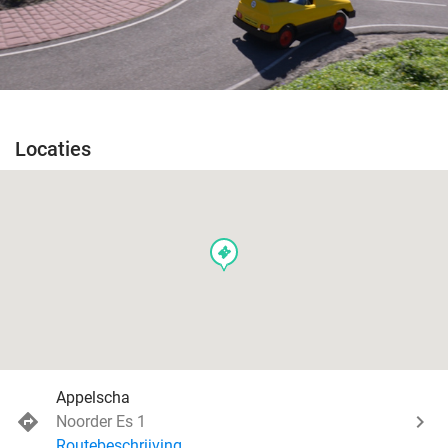
Locaties
events
Appelscha
Noorder Es 1
Routebeschrijving