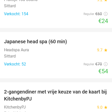
Sittard
Verkocht: 154
€60
Regulier
€24
favorite_border
Japanese head spa (60 min)
23%
Headspa Aura
9.7
star
Sittard
Verkocht: 52
€70
Regulier
€54
favorite_border
2-gangendiner met vrije keuze van de kaart bij
23%
KitchenbyPJ
KitchenbyPJ
9.0
star