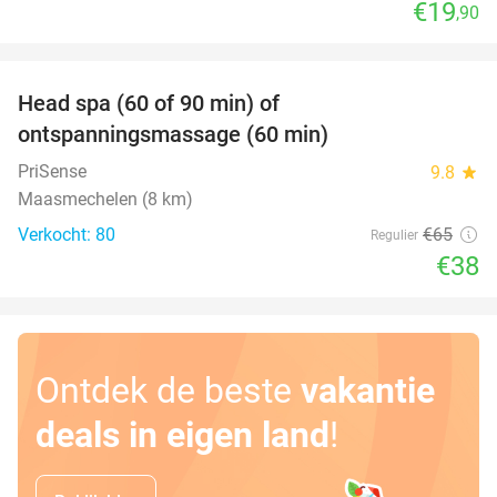
€19
,90
favorite_border
Head spa (60 of 90 min) of
42%
ontspanningsmassage (60 min)
PriSense
9.8
star
Maasmechelen (8 km)
Verkocht: 80
€65
Regulier
€38
Ontdek de beste
vakantie
deals in eigen land
!