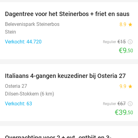
Dagentree voor het Steinerbos + friet en saus
37%
Belevenispark Steinerbos
8.9
star
Stein
Verkocht: 44.720
€15
Regulier
€9
,50
favorite_border
Italiaans 4-gangen keuzediner bij Osteria 27
41%
Osteria 27
9.9
star
Dilsen-Stokkem (6 km)
Verkocht: 63
€67
Regulier
€39
,50
favorite_border
Overnachting voor 2 + evt. ontbijt en 3-