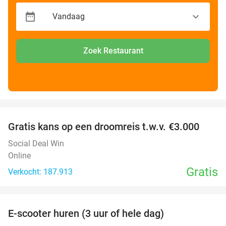
Zoek Restaurant
favorite_border
Gratis kans op een droomreis t.w.v. €3.000
Social Deal Win
Online
Gratis
Verkocht: 187.913
favorite_border
E-scooter huren (3 uur of hele dag)
37%