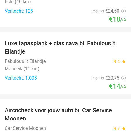
Echt (10 km)
Verkocht: 125
€24
,50
Regulier
€18
,95
favorite_border
Luxe tapasplank + glas cava bij Fabulous 't
28%
Eilandje
Fabulous ´t Eilandje
9.4
star
Maaseik (11 km)
Verkocht: 1.003
€20
,75
Regulier
€14
,95
favorite_border
Aircocheck voor jouw auto bij Car Service
44%
Moonen
Car Service Moonen
9.7
star