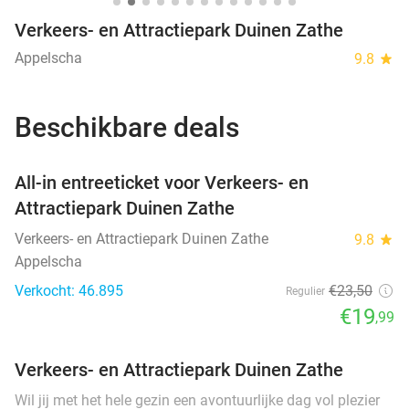
Verkeers- en Attractiepark Duinen Zathe
Appelscha
9.8
star
Beschikbare deals
favorite_border
All-in entreeticket voor Verkeers- en
Attractiepark Duinen Zathe
Verkeers- en Attractiepark Duinen Zathe
9.8
star
Appelscha
Verkocht: 46.895
€23
,50
Regulier
€19
,99
Verkeers- en Attractiepark Duinen Zathe
Wil jij met het hele gezin een avontuurlijke dag vol plezier