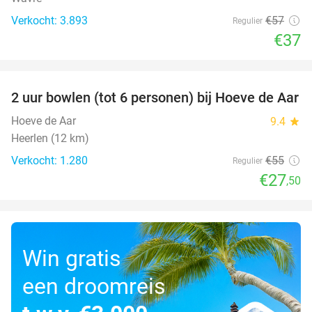
Verkocht: 3.893
€57
Regulier
€37
favorite_border
2 uur bowlen (tot 6 personen) bij Hoeve de Aar
50%
Hoeve de Aar
9.4
star
Heerlen (12 km)
Verkocht: 1.280
€55
Regulier
€27
,50
Win gratis
een droomreis