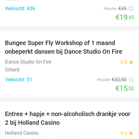
Verkocht: 436
€35
Regulier
€19
,95
favorite_border
Bungee Super Fly Workshop of 1 maand
52%
onbeperkt dansen bij Dance Studio On Fire
Dance Studio On Fire
8.8
star
Sittard
Verkocht: 51
€32
,50
Regulier
€15
,50
favorite_border
Entree + hapje + non-alcoholisch drankje voor
52%
2 bij Holland Casino
Holland Casino
9.6
star