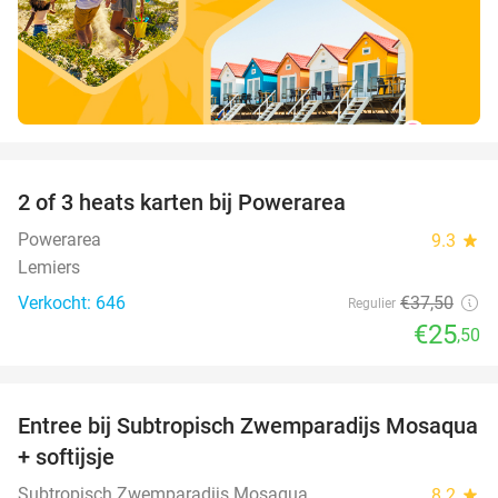
favorite_border
2 of 3 heats karten bij Powerarea
32%
Powerarea
9.3
star
Lemiers
Verkocht: 646
€37
,50
Regulier
€25
,50
favorite_border
Entree bij Subtropisch Zwemparadijs Mosaqua
25%
+ softijsje
Subtropisch Zwemparadijs Mosaqua
8.2
star