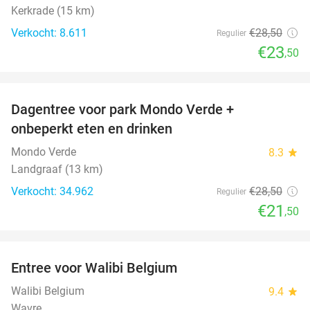
Kerkrade (15 km)
Verkocht: 8.611
€28
,50
Regulier
€23
,50
favorite_border
Dagentree voor park Mondo Verde +
25%
onbeperkt eten en drinken
Mondo Verde
8.3
star
Landgraaf (13 km)
Verkocht: 34.962
€28
,50
Regulier
€21
,50
favorite_border
Entree voor Walibi Belgium
35%
Walibi Belgium
9.4
star
Wavre