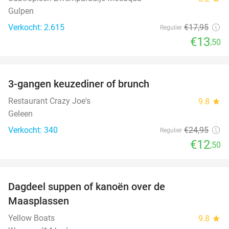
Gulpen
Verkocht: 2.615
€17
,95
Regulier
€13
,50
favorite_border
3-gangen keuzediner of brunch
50%
Restaurant Crazy Joe's
9.8
star
Geleen
Verkocht: 340
€24
,95
Regulier
€12
,50
favorite_border
Dagdeel suppen of kanoën over de
43%
Maasplassen
Yellow Boats
9.8
star