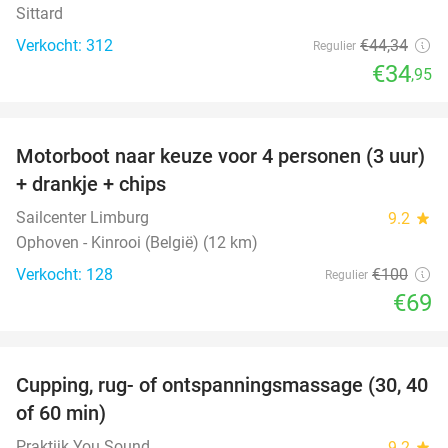
Sittard
Verkocht: 312
€44
,34
Regulier
€34
,95
favorite_border
Motorboot naar keuze voor 4 personen (3 uur)
31%
+ drankje + chips
Sailcenter Limburg
9.2
star
Ophoven - Kinrooi (België) (12 km)
Verkocht: 128
€100
Regulier
€69
favorite_border
Cupping, rug- of ontspanningsmassage (30, 40
60%
of 60 min)
Praktijk You Sound
9.2
star