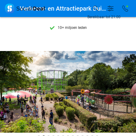
Ontdek 15.000+ deals

Verkeers- en Attractiepark Duinen Zathe
7 dagen per week beschikbaar
Bereikbaar tot 21:00
10+ miljoen leden
9,4
op basis van
206.283 reviews
Ontdek 15.000+ deals
7 dagen per week beschikbaar
10+ miljoen leden