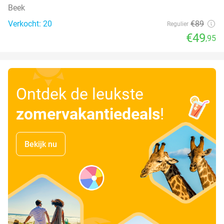
Beek
Verkocht: 20
€89
Regulier
€49
,95
Ontdek de leukste
zomervakantiedeals
!
Bekijk nu