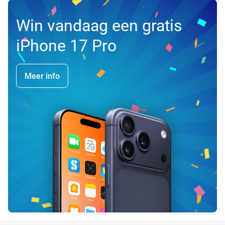
Win vandaag een gratis
iPhone 17 Pro
Meer info
favorite_border