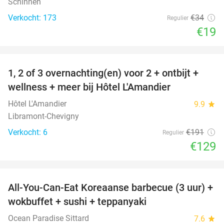
Schinnen
Verkocht: 173
€34
Regulier
€19
favorite_border
1, 2 of 3 overnachting(en) voor 2 + ontbijt +
32%
NEW
wellness + meer bij Hôtel L'Amandier
TODAY
Hôtel L'Amandier
9.9
star
Libramont-Chevigny
Verkocht: 6
€191
Regulier
€129
favorite_border
All-You-Can-Eat Koreaanse barbecue (3 uur) +
21%
wokbuffet + sushi + teppanyaki
Ocean Paradise Sittard
7.6
star