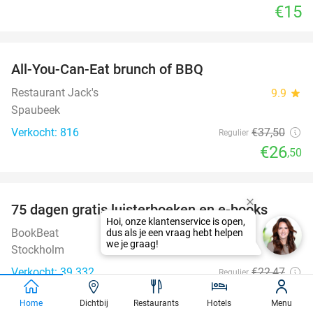
€15
favorite_border
All-You-Can-Eat brunch of BBQ
29%
Restaurant Jack's
9.9
star
Spaubeek
Verkocht: 816
€37
,50
Regulier
€26
,50
favorite_border
100%
75 dagen gratis luisterboeken en e-books
BookBeat
Stockholm
Verkocht: 39.332
€22
,47
Regulier
Gratis
Home
Dichtbij
Restaurants
Hotels
Menu