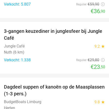
Verkocht: 5.807
€59
,90
Regulier
€36
,90
favorite_border
3-gangen keuzediner in junglesfeer bij Jungle
21%
Café
Jungle Café
9.2
star
Nuth (6 km)
Verkocht: 1.338
€29
,80
Regulier
€23
,50
favorite_border
Dagdeel suppen of kanoën op de Maasplassen
43%
(1-3 pers.)
BudgetBoats Limburg
9.8
star
Herten