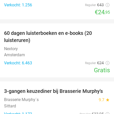
Verkocht: 1.256
€43
Regulier
€24
,95
favorite_border
100%
60 dagen luisterboeken en e-books (20
luisteruren)
Nextory
Amsterdam
Verkocht: 6.463
€24
Regulier
Gratis
favorite_border
3-gangen keuzediner bij Brasserie Murphy's
35%
Brasserie Murphy´s
9.7
star
Sittard