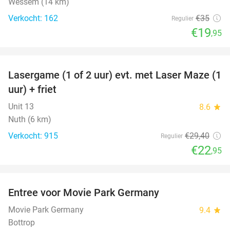
Wessem (14 km)
Verkocht: 162
€35
Regulier
€19
,95
favorite_border
Lasergame (1 of 2 uur) evt. met Laser Maze (1
22%
uur) + friet
Unit 13
8.6
star
Nuth (6 km)
Verkocht: 915
€29
,40
Regulier
€22
,95
favorite_border
Entree voor Movie Park Germany
38%
Movie Park Germany
9.4
star
Bottrop