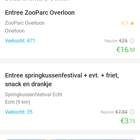
Entree ZooParc Overloon
34%
NEW
TODAY
ZooParc Overloon
9.7
star
Overloon
Verkocht: 471
€25
Regulier
€16
,50
favorite_border
Entree springkussenfestival + evt. + friet,
50%
NEW
snack en drankje
TODAY
Springkussenfestival Echt
Echt (9 km)
Verkocht: 35
€7
,50
Regulier
€3
,75