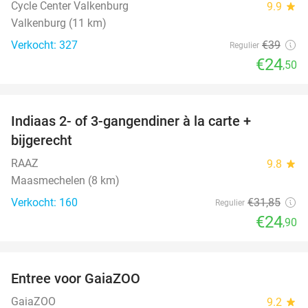
Cycle Center Valkenburg
9.9
star
Valkenburg (11 km)
Verkocht: 327
€39
Regulier
€24
,50
favorite_border
Indiaas 2- of 3-gangendiner à la carte +
22%
bijgerecht
RAAZ
9.8
star
Maasmechelen (8 km)
Verkocht: 160
€31
,85
Regulier
€24
,90
favorite_border
Entree voor GaiaZOO
18%
GaiaZOO
9.2
star