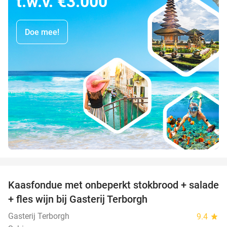
t.w.v. €3.000
Doe mee!
favorite_border
Kaasfondue met onbeperkt stokbrood + salade
44%
+ fles wijn bij Gasterij Terborgh
Gasterij Terborgh
9.4
star