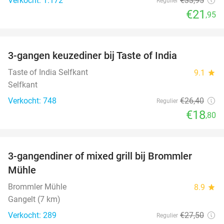
Verkocht: 1.172
€33
,95
Regulier
€21
,95
favorite_border
3-gangen keuzediner bij Taste of India
29%
Taste of India Selfkant
9.1
star
Selfkant
Verkocht: 748
€26
,40
Regulier
€18
,80
favorite_border
3-gangendiner of mixed grill bij Brommler
28%
Mühle
Brommler Mühle
8.9
star
Gangelt (7 km)
Verkocht: 289
€27
,50
Regulier