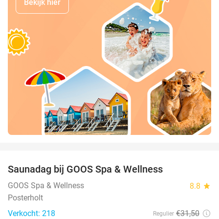
Bekijk hier
favorite_border
Saunadag bij GOOS Spa & Wellness
52%
GOOS Spa & Wellness
8.8
star
Posterholt
Verkocht: 218
€31
,50
Regulier