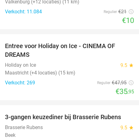
Valkenburg (+12 locaties) (11 km)
Verkocht: 11.084
€21
Regulier
€10
favorite_border
Entree voor Holiday on Ice - CINEMA OF
25%
DREAMS
Holiday on Ice
9.5
star
Maastricht (+4 locaties) (15 km)
Verkocht: 269
€47
,95
Regulier
€35
,95
favorite_border
3-gangen keuzediner bij Brasserie Rubens
42%
Brasserie Rubens
9.5
star
Beek