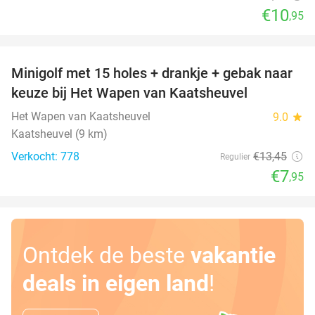
€10
,95
favorite_border
Minigolf met 15 holes + drankje + gebak naar
41%
keuze bij Het Wapen van Kaatsheuvel
Het Wapen van Kaatsheuvel
9.0
star
Kaatsheuvel (9 km)
Verkocht: 778
€13
,45
Regulier
€7
,95
Ontdek de beste
vakantie
deals in eigen land
!