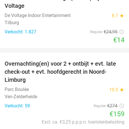
Voltage
De Voltage Indoor Entertainment
8.7
star
Tilburg
Verkocht: 1.827
€24
,95
Regulier
€14
favorite_border
Overnachting(en) voor 2 + ontbijt + evt. late
42%
check-out + evt. hoofdgerecht in Noord-
Limburg
Parc Boulée
10.0
star
Ven-Zelderheide
Verkocht: 59
€274
Regulier
€159
Excl. ca. €3,25 p.p.p.n. toeristenbelasting