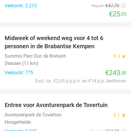
Verkocht: 2.212
€47
,70
Regulier
€25
,95
favorite_border
Midweek of weekend weg voor 4 tot 6
personen in de Brabantse Kempen
Summio Parc Duc de Brabant
9.3
star
Diessen (11 km)
€243
Verkocht: 775
,50
Excl. ca. €2,65 p.p.p.n. en €14 p.p. bedlinnen
favorite_border
Entree voor Avonturenpark de Tovertuin
34%
Avonturenpark de Tovertuin
9.1
star
Hoogerheide