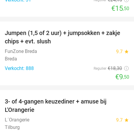
€15
,50
favorite_border
Jumpen (1,5 of 2 uur) + jumpsokken + zakje
48%
chips + evt. slush
FunZone Breda
9.7
star
Breda
Verkocht: 888
€18
,30
Regulier
€9
,50
favorite_border
3- of 4-gangen keuzediner + amuse bij
39%
L'Orangerie
L´Orangerie
9.7
star
Tilburg