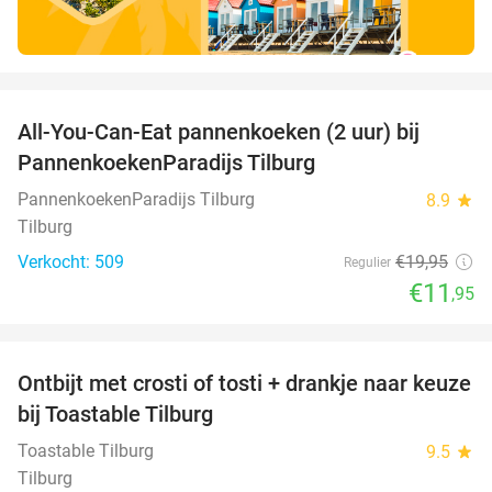
favorite_border
All-You-Can-Eat pannenkoeken (2 uur) bij
40%
PannenkoekenParadijs Tilburg
PannenkoekenParadijs Tilburg
8.9
star
Tilburg
Verkocht: 509
€19
,95
Regulier
€11
,95
favorite_border
Ontbijt met crosti of tosti + drankje naar keuze
38%
bij Toastable Tilburg
Toastable Tilburg
9.5
star
Tilburg