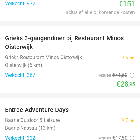
€151
Verkocht: 972
Inclusief alle bijkomende kosten
favorite_border
Grieks 3-gangendiner bij Restaurant Minos
30%
Oisterwijk
Grieks Restaurant Minos Oisterwijk
9.5
star
Oisterwijk (6 km)
Verkocht: 367
€41
,60
Regulier
€28
,95
favorite_border
Entree Adventure Days
37%
Baarle Outdoor & Leisure
9.7
star
Baarle-Nassau (13 km)
Verkocht: 332
€17
,50
Regulier