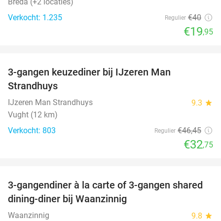
Breda (+2 locaties)
Verkocht: 1.235
€40
Regulier
€19
,95
favorite_border
3-gangen keuzediner bij IJzeren Man
29%
Strandhuys
IJzeren Man Strandhuys
9.3
star
Vught (12 km)
Verkocht: 803
€46
,45
Regulier
€32
,75
favorite_border
3-gangendiner à la carte of 3-gangen shared
39%
dining-diner bij Waanzinnig
Waanzinnig
9.8
star