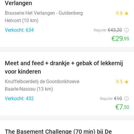
Verlangen
Brasserie Het Verlangen - Guldenberg
9.8
star
Helvoirt (10 km)
Verkocht: 634
€43
,20
Regulier
€29
,95
favorite_border
Meet and feed + drankje + gebak of lekkernij
25%
voor kinderen
Knuffelboerderij de Goordonkhoeve
9.5
star
Baarle-Nassau (13 km)
Verkocht: 432
€10
Regulier
€7
,50
favorite_border
The Basement Challenge (70 min) bij De
44%