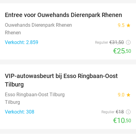
Entree voor Ouwehands Dierenpark Rhenen
19%
Ouwehands Dierenpark Rhenen
9.5
star
Rhenen
Verkocht: 2.859
€31
,50
Regulier
€25
,50
favorite_border
VIP-autowasbeurt bij Esso Ringbaan-Oost
42%
Tilburg
Esso Ringbaan-Oost Tilburg
9.0
star
Tilburg
Verkocht: 308
€18
Regulier
€10
,50
favorite_border