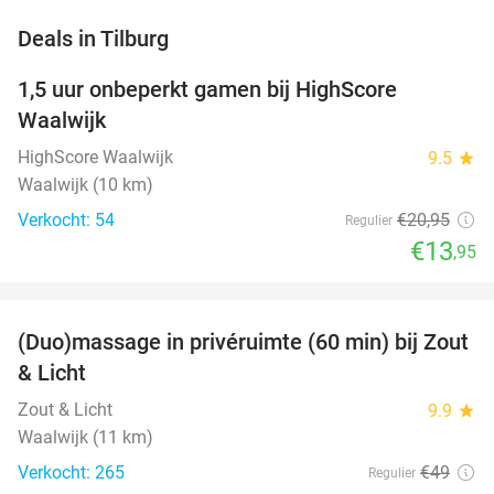
favorite_border
Deals in Tilburg
1,5 uur onbeperkt gamen bij HighScore
33%
NEW
Waalwijk
TODAY
HighScore Waalwijk
9.5
star
Waalwijk (10 km)
Verkocht: 54
€20
,95
Regulier
€13
,95
favorite_border
(Duo)massage in privéruimte (60 min) bij Zout
49%
& Licht
Zout & Licht
9.9
star
Waalwijk (11 km)
Verkocht: 265
€49
Regulier