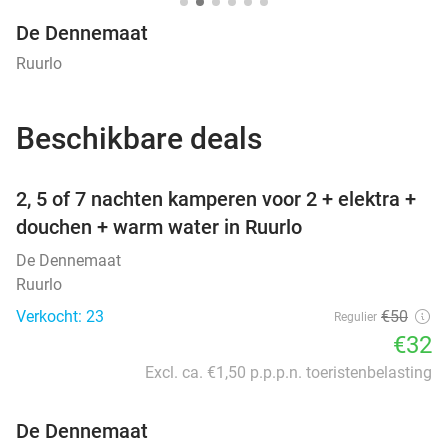
De Dennemaat
Ruurlo
Beschikbare deals
favorite_border
2, 5 of 7 nachten kamperen voor 2 + elektra +
douchen + warm water in Ruurlo
De Dennemaat
Ruurlo
Verkocht: 23
€50
Regulier
€32
Excl. ca. €1,50 p.p.p.n. toeristenbelasting
De Dennemaat