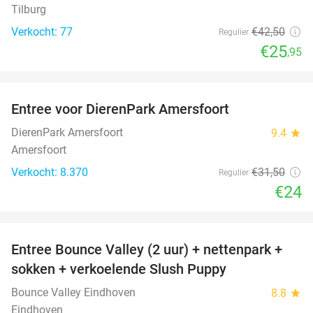
Tilburg
Verkocht: 77
€42
,50
Regulier
€25
,95
favorite_border
Entree voor DierenPark Amersfoort
24%
DierenPark Amersfoort
9.4
star
Amersfoort
Verkocht: 8.370
€31
,50
Regulier
€24
favorite_border
Entree Bounce Valley (2 uur) + nettenpark +
46%
sokken + verkoelende Slush Puppy
Bounce Valley Eindhoven
8.8
star
Eindhoven