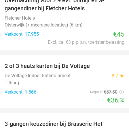
Overnachting voor 2 + evt. ontbijt en 3-
gangendiner bij Fletcher Hotels
Fletcher Hotels
Oisterwijk (+ meerdere locaties) (6 km)
€45
Verkocht: 17.955
Excl. ca. €3 p.p.p.n. toeristenbelasting
favorite_border
2 of 3 heats karten bij De Voltage
37%
De Voltage Indoor Entertainment
8.7
star
Tilburg
Verkocht: 1.566
€57
,50
Regulier
€36
,50
favorite_border
3-gangen keuzediner bij Brasserie Het
31%