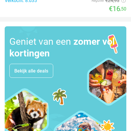
Verkocht: 8.035
€24
,95
Regulier
€16
,50
Geniet van een
zomer vol
kortingen
Bekijk alle deals