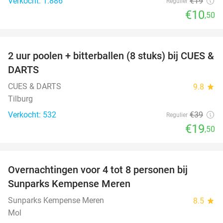
Verkocht: 1.886
€19
Regulier
€10
,50
favorite_border
2 uur poolen + bitterballen (8 stuks) bij CUES &
50%
DARTS
CUES & DARTS
9.8
star
Tilburg
Verkocht: 532
€39
Regulier
€19
,50
favorite_border
Overnachtingen voor 4 tot 8 personen bij
Sunparks Kempense Meren
Sunparks Kempense Meren
8.5
star
Mol