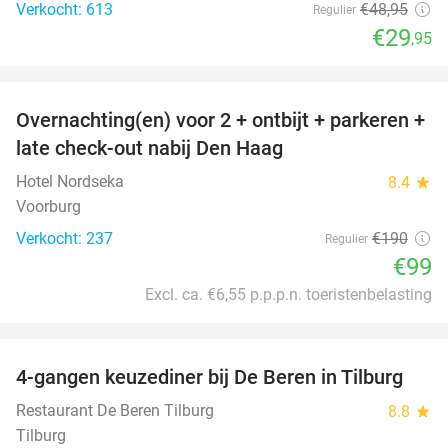
Verkocht: 613
€48
,95
Regulier
€29
,95
favorite_border
Overnachting(en) voor 2 + ontbijt + parkeren +
48%
late check-out nabij Den Haag
Hotel Nordseka
8.4
star
Voorburg
Verkocht: 237
€190
Regulier
€99
Excl. ca. €6,55 p.p.p.n. toeristenbelasting
favorite_border
4-gangen keuzediner bij De Beren in Tilburg
46%
Restaurant De Beren Tilburg
8.8
star
Tilburg