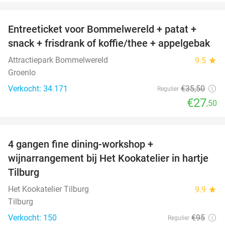
favorite_border
Entreeticket voor Bommelwereld + patat +
23%
snack + frisdrank of koffie/thee + appelgebak
Attractiepark Bommelwereld
9.5
star
Groenlo
Verkocht: 34.171
€35
,50
Regulier
€27
,50
favorite_border
4 gangen fine dining-workshop +
32%
wijnarrangement bij Het Kookatelier in hartje
Tilburg
Het Kookatelier Tilburg
9.9
star
Tilburg
Verkocht: 150
€95
Regulier