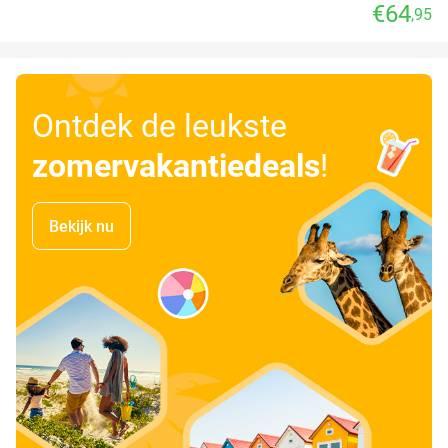
€64
,95
Ontdek de leukste
zomervakantiedeals
!
Bekijk nu