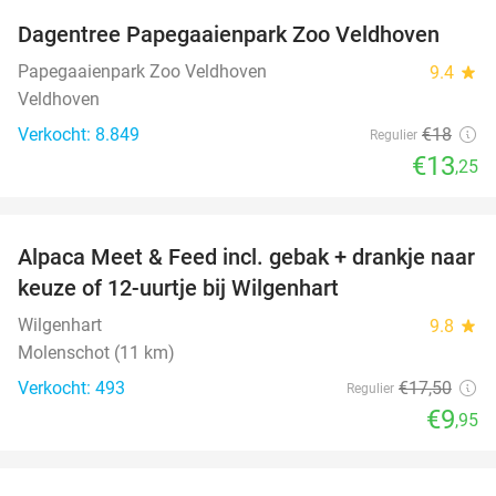
Dagentree Papegaaienpark Zoo Veldhoven
26%
Papegaaienpark Zoo Veldhoven
9.4
star
Veldhoven
Verkocht: 8.849
€18
Regulier
€13
,25
favorite_border
Alpaca Meet & Feed incl. gebak + drankje naar
43%
keuze of 12-uurtje bij Wilgenhart
Wilgenhart
9.8
star
Molenschot (11 km)
Verkocht: 493
€17
,50
Regulier
€9
,95
favorite_border