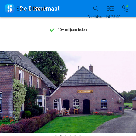
Ontdek 15.000+ deals

De Dennemaat
7 dagen per week beschikbaar
Bereikbaar tot 23:00
10+ miljoen leden
9,4
op basis van
205.857 reviews
Ontdek 15.000+ deals
7 dagen per week beschikbaar
10+ miljoen leden