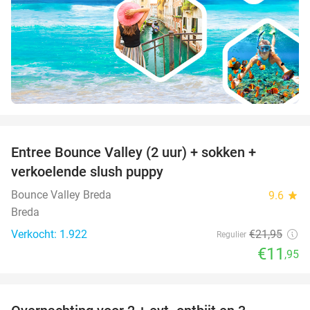
favorite_border
Entree Bounce Valley (2 uur) + sokken +
46%
verkoelende slush puppy
Bounce Valley Breda
9.6
star
Breda
Verkocht: 1.922
€21
,95
Regulier
€11
,95
favorite_border