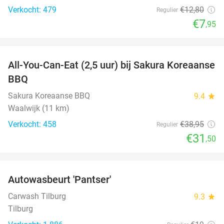
Verkocht: 479
€12
,80
Regulier
€7
,95
favorite_border
All-You-Can-Eat (2,5 uur) bij Sakura Koreaanse
19%
BBQ
Sakura Koreaanse BBQ
9.4
star
Waalwijk (11 km)
Verkocht: 458
€38
,95
Regulier
€31
,50
favorite_border
Autowasbeurt 'Pantser'
45%
Carwash Tilburg
9.3
star
Tilburg