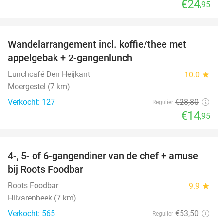
€24
,95
favorite_border
Wandelarrangement incl. koffie/thee met
48%
appelgebak + 2-gangenlunch
Lunchcafé Den Heijkant
10.0
star
Moergestel (7 km)
Verkocht: 127
€28
,80
Regulier
€14
,95
favorite_border
4-, 5- of 6-gangendiner van de chef + amuse
35%
bij Roots Foodbar
Roots Foodbar
9.9
star
Hilvarenbeek (7 km)
Verkocht: 565
€53
,50
Regulier