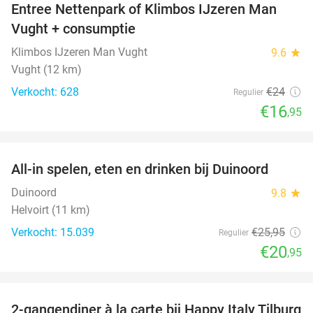
Entree Nettenpark of Klimbos IJzeren Man
29%
Vught + consumptie
Klimbos IJzeren Man Vught
9.6
star
Vught (12 km)
Verkocht: 628
€24
Regulier
€16
,95
favorite_border
All-in spelen, eten en drinken bij Duinoord
19%
Duinoord
9.8
star
Helvoirt (11 km)
Verkocht: 15.039
€25
,95
Regulier
€20
,95
favorite_border
2-gangendiner à la carte bij Happy Italy Tilburg