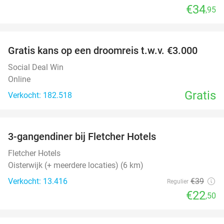
€34
,95
favorite_border
Gratis kans op een droomreis t.w.v. €3.000
Social Deal Win
Online
Gratis
Verkocht: 182.518
favorite_border
3-gangendiner bij Fletcher Hotels
42%
Fletcher Hotels
Oisterwijk (+ meerdere locaties) (6 km)
Verkocht: 13.416
€39
Regulier
€22
,50