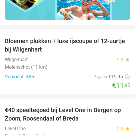
favorite_border
Bloemen plukken + luxe ijscoupe of 12-uurtje
40%
bij Wilgenhart
Wilgenhart
9.8
star
Molenschot (11 km)
Verkocht: 486
€19
,95
Regulier
€11
,95
favorite_border
€40 speeltegoed bij Level One in Bergen op
50%
Zoom, Roosendaal of Breda
Level One
9.5
star