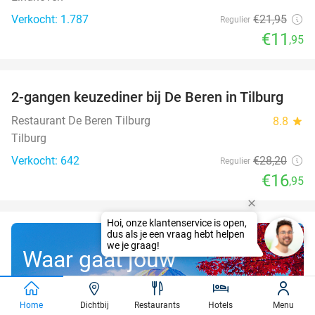
Verkocht: 1.787
€21
,95
Regulier
€11
,95
favorite_border
2-gangen keuzediner bij De Beren in Tilburg
40%
Restaurant De Beren Tilburg
8.8
star
Tilburg
Verkocht: 642
€28
,20
Regulier
€16
,95
Waar gaat jouw
gratis droomreis
Home
Dichtbij
Restaurants
Hotels
Menu