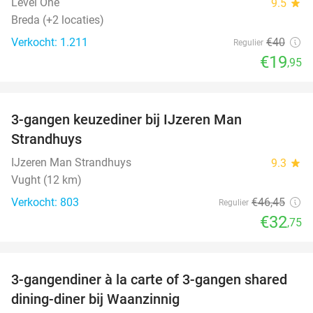
Level One
9.5
star
Breda (+2 locaties)
Verkocht: 1.211
€40
Regulier
€19
,95
favorite_border
3-gangen keuzediner bij IJzeren Man
29%
Strandhuys
IJzeren Man Strandhuys
9.3
star
Vught (12 km)
Verkocht: 803
€46
,45
Regulier
€32
,75
favorite_border
3-gangendiner à la carte of 3-gangen shared
39%
dining-diner bij Waanzinnig