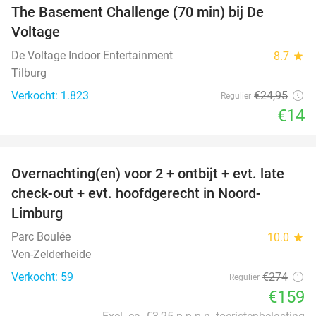
The Basement Challenge (70 min) bij De
44%
Voltage
De Voltage Indoor Entertainment
8.7
star
Tilburg
Verkocht: 1.823
€24
,95
Regulier
€14
favorite_border
Overnachting(en) voor 2 + ontbijt + evt. late
42%
check-out + evt. hoofdgerecht in Noord-
Limburg
Parc Boulée
10.0
star
Ven-Zelderheide
Verkocht: 59
€274
Regulier
€159