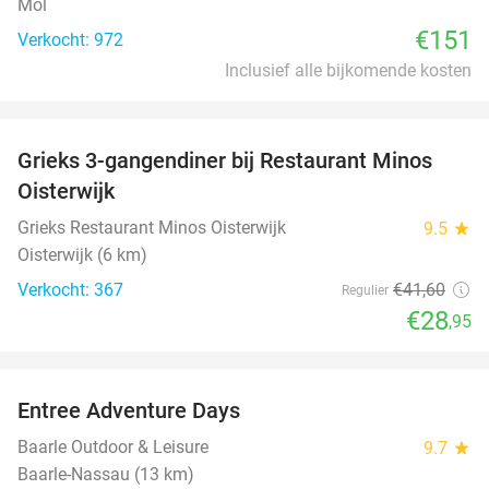
Mol
€151
Verkocht: 972
Inclusief alle bijkomende kosten
favorite_border
Grieks 3-gangendiner bij Restaurant Minos
30%
Oisterwijk
Grieks Restaurant Minos Oisterwijk
9.5
star
Oisterwijk (6 km)
Verkocht: 367
€41
,60
Regulier
€28
,95
favorite_border
Entree Adventure Days
37%
Baarle Outdoor & Leisure
9.7
star
Baarle-Nassau (13 km)