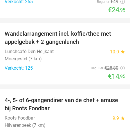
Verkocht: 265
€49
Regulier
€24
,95
favorite_border
Wandelarrangement incl. koffie/thee met
48%
appelgebak + 2-gangenlunch
Lunchcafé Den Heijkant
10.0
star
Moergestel (7 km)
Verkocht: 125
€28
,80
Regulier
€14
,95
favorite_border
4-, 5- of 6-gangendiner van de chef + amuse
35%
bij Roots Foodbar
Roots Foodbar
9.9
star
Hilvarenbeek (7 km)