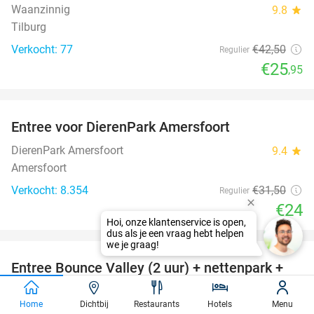
Waanzinnig
9.8
star
Tilburg
Verkocht: 77
€42
,50
Regulier
€25
,95
favorite_border
Entree voor DierenPark Amersfoort
24%
DierenPark Amersfoort
9.4
star
Amersfoort
Verkocht: 8.354
€31
,50
Regulier
€24
favorite_border
Entree Bounce Valley (2 uur) + nettenpark +
46%
sokken + verkoelende Slush Puppy
Home
Dichtbij
Restaurants
Hotels
Menu
Bounce Valley Eindhoven
8.8
star