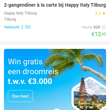
2-gangendiner à la carte bij Happy Italy Tilburg
35%
Happy Italy Tilburg
8.5
star
Tilburg
Verkocht: 2.782
€20
Regulier
€12
,95
Win gratis
een droomreis
t.w.v. €3.000
Doe mee!