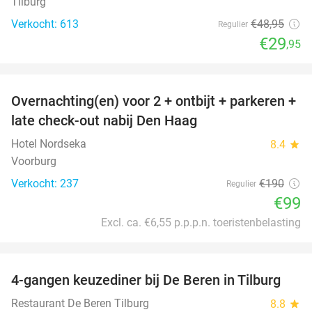
Tilburg
Verkocht: 613
€48
,95
Regulier
€29
,95
favorite_border
Overnachting(en) voor 2 + ontbijt + parkeren +
48%
late check-out nabij Den Haag
Hotel Nordseka
8.4
star
Voorburg
Verkocht: 237
€190
Regulier
€99
Excl. ca. €6,55 p.p.p.n. toeristenbelasting
favorite_border
4-gangen keuzediner bij De Beren in Tilburg
46%
Restaurant De Beren Tilburg
8.8
star