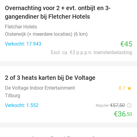
Overnachting voor 2 + evt. ontbijt en 3-
gangendiner bij Fletcher Hotels
Fletcher Hotels
Oisterwijk (+ meerdere locaties) (6 km)
€45
Verkocht: 17.943
Excl. ca. €3 p.p.p.n. toeristenbelasting
favorite_border
2 of 3 heats karten bij De Voltage
37%
De Voltage Indoor Entertainment
8.7
star
Tilburg
Verkocht: 1.552
€57
,50
Regulier
€36
,50
favorite_border