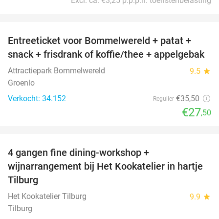
Excl. ca. €3,25 p.p.p.n. toeristenbelasting
favorite_border
Entreeticket voor Bommelwereld + patat +
23%
snack + frisdrank of koffie/thee + appelgebak
Attractiepark Bommelwereld
9.5
star
Groenlo
Verkocht: 34.152
€35
,50
Regulier
€27
,50
favorite_border
4 gangen fine dining-workshop +
32%
wijnarrangement bij Het Kookatelier in hartje
Tilburg
Het Kookatelier Tilburg
9.9
star
Tilburg