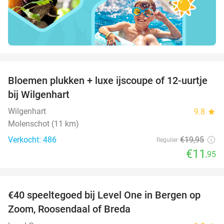
favorite_border
Bloemen plukken + luxe ijscoupe of 12-uurtje
40%
bij Wilgenhart
Wilgenhart
9.8
star
Molenschot (11 km)
Verkocht: 486
€19
,95
Regulier
€11
,95
favorite_border
€40 speeltegoed bij Level One in Bergen op
50%
Zoom, Roosendaal of Breda