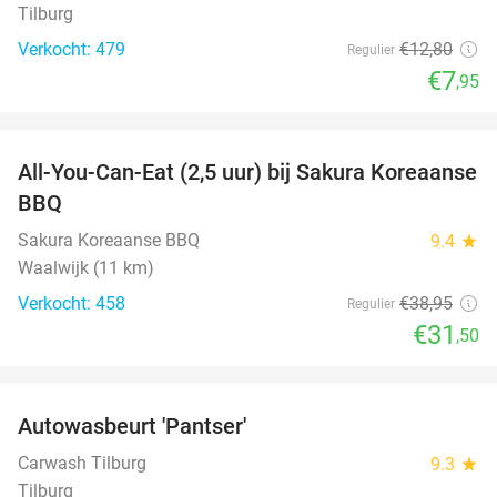
Tilburg
Verkocht: 479
€12
,80
Regulier
€7
,95
favorite_border
All-You-Can-Eat (2,5 uur) bij Sakura Koreaanse
19%
BBQ
Sakura Koreaanse BBQ
9.4
star
Waalwijk (11 km)
Verkocht: 458
€38
,95
Regulier
€31
,50
favorite_border
Autowasbeurt 'Pantser'
45%
Carwash Tilburg
9.3
star
Tilburg