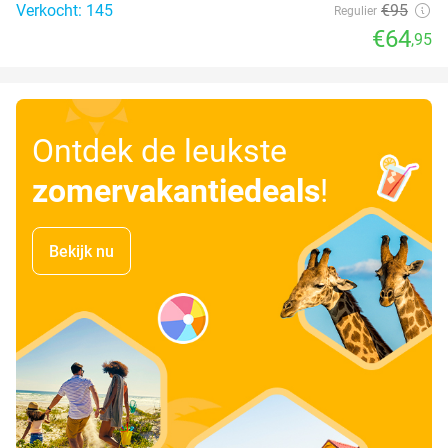
Verkocht: 145
€95
Regulier
€64
,95
Ontdek de leukste
zomervakantiedeals
!
Bekijk nu