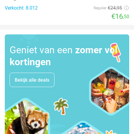
Verkocht: 8.012
€24
,95
Regulier
€16
,50
Geniet van een
zomer vol
kortingen
Bekijk alle deals