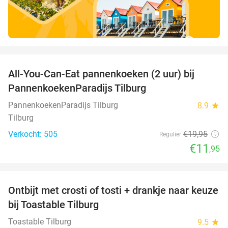
favorite_border
All-You-Can-Eat pannenkoeken (2 uur) bij
40%
PannenkoekenParadijs Tilburg
PannenkoekenParadijs Tilburg
8.9
star
Tilburg
Verkocht: 505
€19
,95
Regulier
€11
,95
favorite_border
Ontbijt met crosti of tosti + drankje naar keuze
38%
bij Toastable Tilburg
Toastable Tilburg
9.5
star