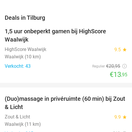
favorite_border
Deals in Tilburg
1,5 uur onbeperkt gamen bij HighScore
33%
NEW
Waalwijk
TODAY
HighScore Waalwijk
9.5
star
Waalwijk (10 km)
Verkocht: 43
€20
,95
Regulier
€13
,95
favorite_border
(Duo)massage in privéruimte (60 min) bij Zout
49%
& Licht
Zout & Licht
9.9
star
Waalwijk (11 km)