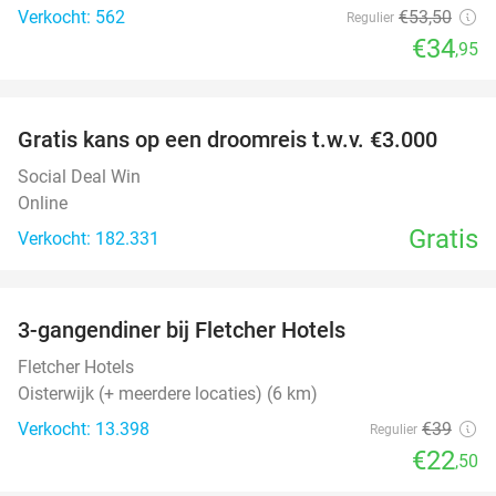
Verkocht: 562
€53
,50
Regulier
€34
,95
favorite_border
Gratis kans op een droomreis t.w.v. €3.000
Social Deal Win
Online
Gratis
Verkocht: 182.331
favorite_border
3-gangendiner bij Fletcher Hotels
42%
Fletcher Hotels
Oisterwijk (+ meerdere locaties) (6 km)
Verkocht: 13.398
€39
Regulier
€22
,50