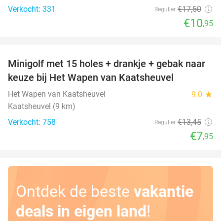
Verkocht: 331
€17
,50
Regulier
€10
,95
favorite_border
Minigolf met 15 holes + drankje + gebak naar
41%
keuze bij Het Wapen van Kaatsheuvel
Het Wapen van Kaatsheuvel
9.0
star
Kaatsheuvel (9 km)
Verkocht: 758
€13
,45
Regulier
€7
,95
Ontdek de beste
vakantie
deals in eigen land
!