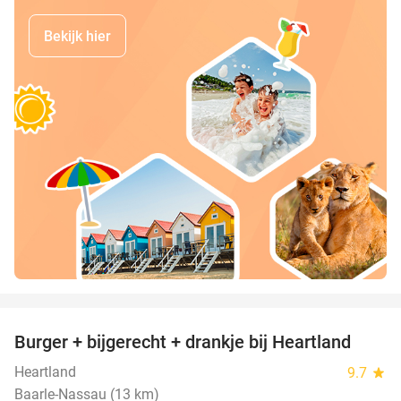
Bekijk hier
favorite_border
Burger + bijgerecht + drankje bij Heartland
36%
Heartland
9.7
star
Baarle-Nassau (13 km)