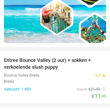
favorite_border
Entree Bounce Valley (2 uur) + sokken +
46%
verkoelende slush puppy
Bounce Valley Breda
9.6
star
Breda
Verkocht: 1.909
€21
,95
Regulier
€11
,95
favorite_border