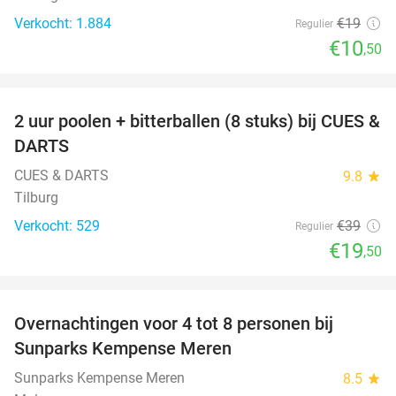
Verkocht: 1.884
€19
Regulier
€10
,50
favorite_border
2 uur poolen + bitterballen (8 stuks) bij CUES &
50%
DARTS
CUES & DARTS
9.8
star
Tilburg
Verkocht: 529
€39
Regulier
€19
,50
favorite_border
Overnachtingen voor 4 tot 8 personen bij
Sunparks Kempense Meren
Sunparks Kempense Meren
8.5
star