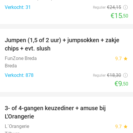
Verkocht: 31
€24
,15
Regulier
€15
,50
favorite_border
Jumpen (1,5 of 2 uur) + jumpsokken + zakje
48%
chips + evt. slush
FunZone Breda
9.7
star
Breda
Verkocht: 878
€18
,30
Regulier
€9
,50
favorite_border
3- of 4-gangen keuzediner + amuse bij
39%
L'Orangerie
L´Orangerie
9.7
star