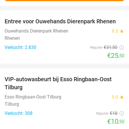
favorite_border
Entree voor Ouwehands Dierenpark Rhenen
19%
Ouwehands Dierenpark Rhenen
9.5
star
Rhenen
Verkocht: 2.830
€31
,50
Regulier
€25
,50
favorite_border
VIP-autowasbeurt bij Esso Ringbaan-Oost
42%
Tilburg
Esso Ringbaan-Oost Tilburg
9.0
star
Tilburg
Verkocht: 308
€18
Regulier
€10
,50