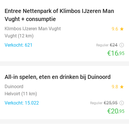
Entree Nettenpark of Klimbos IJzeren Man
29%
Vught + consumptie
Klimbos IJzeren Man Vught
9.6
star
Vught (12 km)
Verkocht: 621
€24
Regulier
€16
,95
favorite_border
All-in spelen, eten en drinken bij Duinoord
19%
Duinoord
9.8
star
Helvoirt (11 km)
Verkocht: 15.022
€25
,95
Regulier
€20
,95
favorite_border