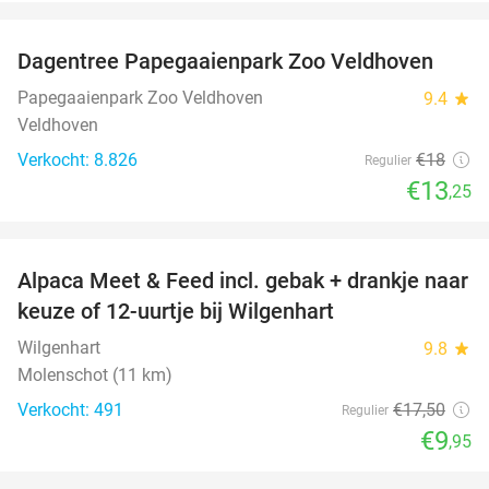
favorite_border
Dagentree Papegaaienpark Zoo Veldhoven
26%
Papegaaienpark Zoo Veldhoven
9.4
star
Veldhoven
Verkocht: 8.826
€18
Regulier
€13
,25
favorite_border
Alpaca Meet & Feed incl. gebak + drankje naar
43%
keuze of 12-uurtje bij Wilgenhart
Wilgenhart
9.8
star
Molenschot (11 km)
Verkocht: 491
€17
,50
Regulier
€9
,95
favorite_border