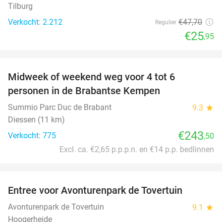
Tilburg
Verkocht: 2.212
€47
,70
Regulier
€25
,95
favorite_border
Midweek of weekend weg voor 4 tot 6
personen in de Brabantse Kempen
Summio Parc Duc de Brabant
9.3
star
Diessen (11 km)
€243
Verkocht: 775
,50
Excl. ca. €2,65 p.p.p.n. en €14 p.p. bedlinnen
favorite_border
Entree voor Avonturenpark de Tovertuin
34%
Avonturenpark de Tovertuin
9.1
star
Hoogerheide