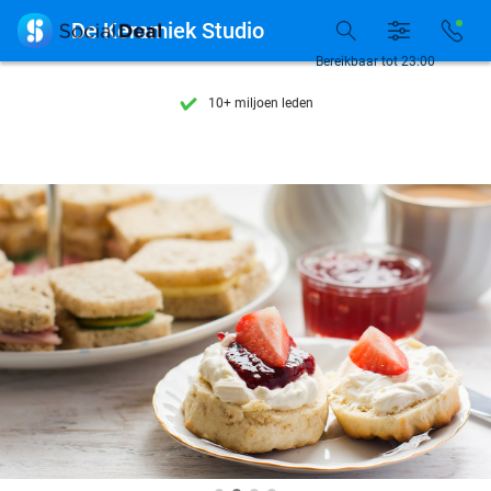
Ontdek 15.000+ deals

De Keramiek Studio
7 dagen per week beschikbaar
Bereikbaar tot 23:00
10+ miljoen leden
9,4
op basis van
205.826 reviews
Ontdek 15.000+ deals
7 dagen per week beschikbaar
10+ miljoen leden