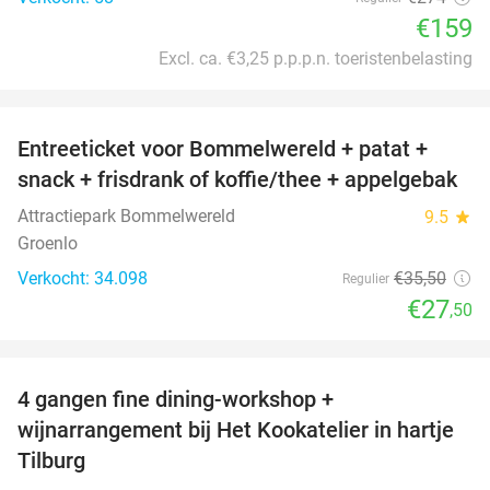
€159
Excl. ca. €3,25 p.p.p.n. toeristenbelasting
favorite_border
Entreeticket voor Bommelwereld + patat +
23%
snack + frisdrank of koffie/thee + appelgebak
Attractiepark Bommelwereld
9.5
star
Groenlo
Verkocht: 34.098
€35
,50
Regulier
€27
,50
favorite_border
4 gangen fine dining-workshop +
32%
wijnarrangement bij Het Kookatelier in hartje
Tilburg