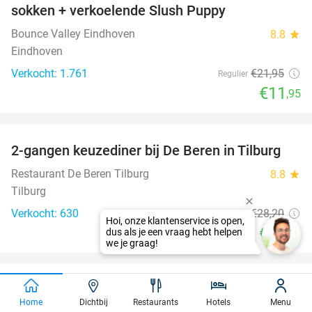
sokken + verkoelende Slush Puppy
Bounce Valley Eindhoven
8.8
star
Eindhoven
Verkocht: 1.761
€21
,95
Regulier
€11
,95
favorite_border
2-gangen keuzediner bij De Beren in Tilburg
40%
Restaurant De Beren Tilburg
8.8
star
Tilburg
Verkocht: 630
€28
,20
Regulier
€16
,95
Home
Dichtbij
Restaurants
Hotels
Menu
Waar gaat jouw