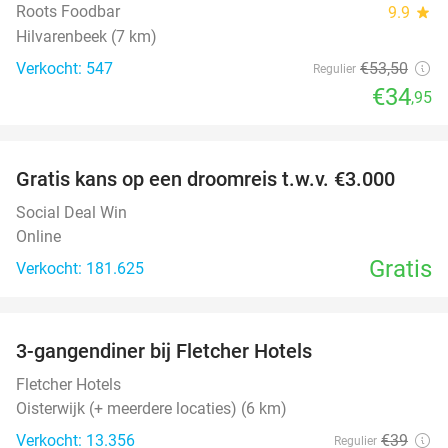
Roots Foodbar
9.9
star
Hilvarenbeek (7 km)
Verkocht: 547
€53
,50
Regulier
€34
,95
favorite_border
Gratis kans op een droomreis t.w.v. €3.000
Social Deal Win
Online
Gratis
Verkocht: 181.625
favorite_border
3-gangendiner bij Fletcher Hotels
42%
Fletcher Hotels
Oisterwijk (+ meerdere locaties) (6 km)
Verkocht: 13.356
€39
Regulier