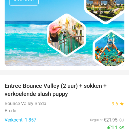
favorite_border
Entree Bounce Valley (2 uur) + sokken +
46%
verkoelende slush puppy
Bounce Valley Breda
9.6
star
Breda
Verkocht: 1.857
€21
,95
Regulier
€11
,95