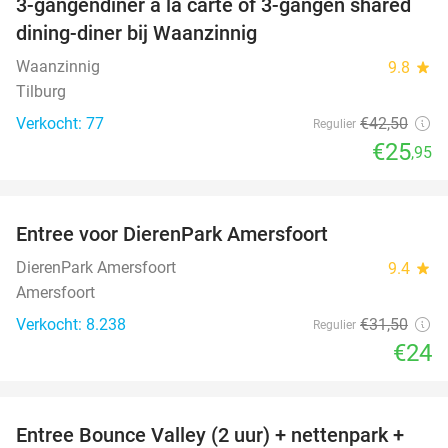
3-gangendiner à la carte of 3-gangen shared
39%
dining-diner bij Waanzinnig
Waanzinnig
9.8
star
Tilburg
Verkocht: 77
€42
,50
Regulier
€25
,95
favorite_border
Entree voor DierenPark Amersfoort
24%
DierenPark Amersfoort
9.4
star
Amersfoort
Verkocht: 8.238
€31
,50
Regulier
€24
favorite_border
Entree Bounce Valley (2 uur) + nettenpark +
46%