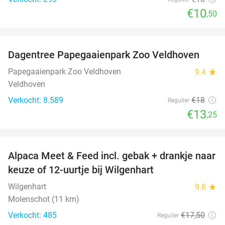
€10
,50
favorite_border
Dagentree Papegaaienpark Zoo Veldhoven
26%
Papegaaienpark Zoo Veldhoven
9.4
star
Veldhoven
Verkocht: 8.589
€18
Regulier
€13
,25
favorite_border
Alpaca Meet & Feed incl. gebak + drankje naar
43%
keuze of 12-uurtje bij Wilgenhart
Wilgenhart
9.8
star
Molenschot (11 km)
Verkocht: 485
€17
,50
Regulier