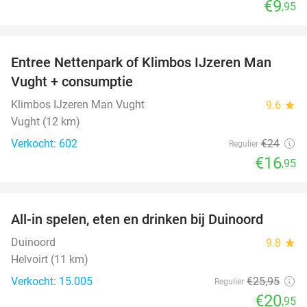
€9
,95
favorite_border
Entree Nettenpark of Klimbos IJzeren Man
29%
Vught + consumptie
Klimbos IJzeren Man Vught
9.6
star
Vught (12 km)
Verkocht: 602
€24
Regulier
€16
,95
favorite_border
All-in spelen, eten en drinken bij Duinoord
19%
Duinoord
9.8
star
Helvoirt (11 km)
Verkocht: 15.005
€25
,95
Regulier
€20
,95