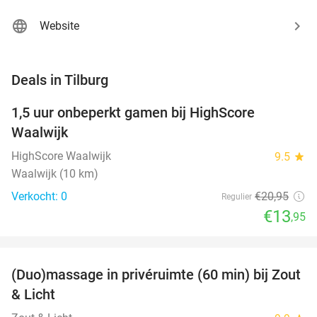
Website
favorite_border
Deals in Tilburg
1,5 uur onbeperkt gamen bij HighScore
33%
NEW
Waalwijk
TODAY
HighScore Waalwijk
9.5
star
Waalwijk (10 km)
Verkocht: 0
€20
,95
Regulier
€13
,95
favorite_border
(Duo)massage in privéruimte (60 min) bij Zout
49%
& Licht