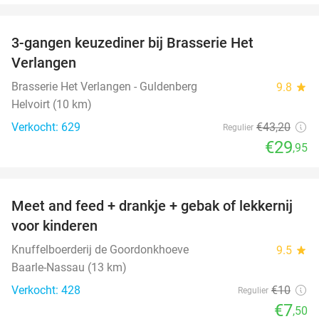
favorite_border
3-gangen keuzediner bij Brasserie Het
31%
Verlangen
Brasserie Het Verlangen - Guldenberg
9.8
star
Helvoirt (10 km)
Verkocht: 629
€43
,20
Regulier
€29
,95
favorite_border
Meet and feed + drankje + gebak of lekkernij
25%
voor kinderen
Knuffelboerderij de Goordonkhoeve
9.5
star
Baarle-Nassau (13 km)
Verkocht: 428
€10
Regulier
€7
,50