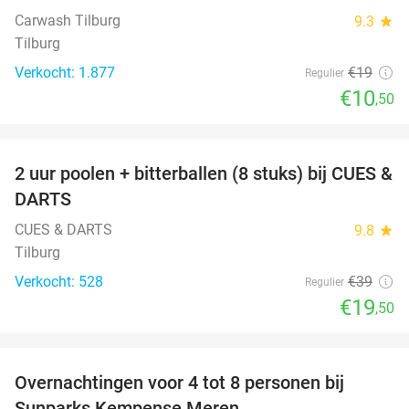
Carwash Tilburg
9.3
star
Tilburg
Verkocht: 1.877
€19
Regulier
€10
,50
favorite_border
2 uur poolen + bitterballen (8 stuks) bij CUES &
50%
DARTS
CUES & DARTS
9.8
star
Tilburg
Verkocht: 528
€39
Regulier
€19
,50
favorite_border
Overnachtingen voor 4 tot 8 personen bij
Sunparks Kempense Meren