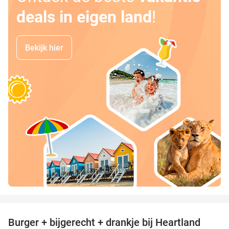
deals in eigen land
!
Bekijk hier
favorite_border
Burger + bijgerecht + drankje bij Heartland
36%