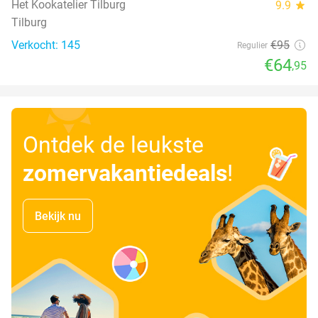
Het Kookatelier Tilburg
9.9
star
Tilburg
Verkocht: 145
€95
Regulier
€64
,95
Ontdek de leukste
zomervakantiedeals
!
Bekijk nu