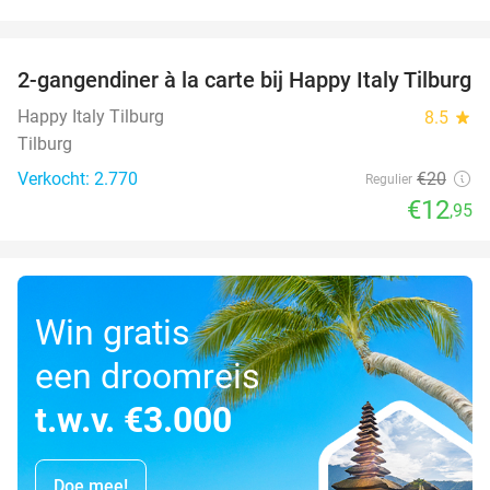
favorite_border
2-gangendiner à la carte bij Happy Italy Tilburg
35%
Happy Italy Tilburg
8.5
star
Tilburg
Verkocht: 2.770
€20
Regulier
€12
,95
Win gratis
een droomreis
t.w.v. €3.000
Doe mee!