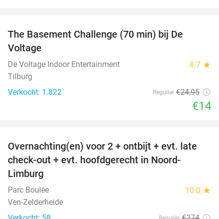
favorite_border
The Basement Challenge (70 min) bij De
44%
Voltage
De Voltage Indoor Entertainment
8.7
star
Tilburg
Verkocht: 1.822
€24
,95
Regulier
€14
favorite_border
Overnachting(en) voor 2 + ontbijt + evt. late
42%
check-out + evt. hoofdgerecht in Noord-
Limburg
Parc Boulée
10.0
star
Ven-Zelderheide
Verkocht: 58
€274
Regulier