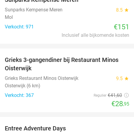
Sunparks Kempense Meren
8.5
star
Mol
€151
Verkocht: 971
Inclusief alle bijkomende kosten
favorite_border
Grieks 3-gangendiner bij Restaurant Minos
30%
Oisterwijk
Grieks Restaurant Minos Oisterwijk
9.5
star
Oisterwijk (6 km)
Verkocht: 367
€41
,60
Regulier
€28
,95
favorite_border
Entree Adventure Days
37%