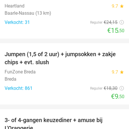
Heartland
9.7
star
Baarle-Nassau (13 km)
Verkocht: 31
€24
,15
Regulier
€15
,50
favorite_border
Jumpen (1,5 of 2 uur) + jumpsokken + zakje
48%
chips + evt. slush
FunZone Breda
9.7
star
Breda
Verkocht: 861
€18
,30
Regulier
€9
,50
favorite_border
3- of 4-gangen keuzediner + amuse bij
39%
L'Orangerie