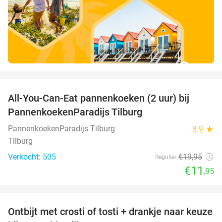
favorite_border
All-You-Can-Eat pannenkoeken (2 uur) bij
40%
PannenkoekenParadijs Tilburg
PannenkoekenParadijs Tilburg
8.9
star
Tilburg
Verkocht: 505
€19
,95
Regulier
€11
,95
favorite_border
Ontbijt met crosti of tosti + drankje naar keuze
38%