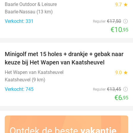
Baarle Outdoor & Leisure
9.7
star
Baarle-Nassau (13 km)
Verkocht: 331
€17
,50
Regulier
€10
,95
favorite_border
Minigolf met 15 holes + drankje + gebak naar
48%
keuze bij Het Wapen van Kaatsheuvel
Het Wapen van Kaatsheuvel
9.0
star
Kaatsheuvel (9 km)
Verkocht: 745
€13
,45
Regulier
€6
,95
Ontdek de beste
vakantie