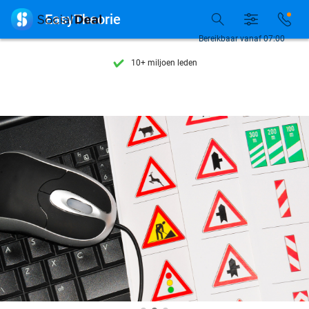
Ontdek 15.000+ deals

EasyTheorie
7 dagen per week beschikbaar
Bereikbaar vanaf 07:00
10+ miljoen leden
9,4
op basis van
205.785 reviews
Ontdek 15.000+ deals
7 dagen per week beschikbaar
10+ miljoen leden