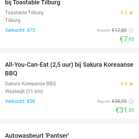
bij Toastable Tilburg
Toastable Tilburg
9.5
star
Tilburg
Verkocht: 473
€12
,80
Regulier
€7
,95
favorite_border
All-You-Can-Eat (2,5 uur) bij Sakura Koreaanse
19%
BBQ
Sakura Koreaanse BBQ
9.4
star
Waalwijk (11 km)
Verkocht: 458
€38
,95
Regulier
€31
,50
favorite_border
Autowasbeurt 'Pantser'
45%