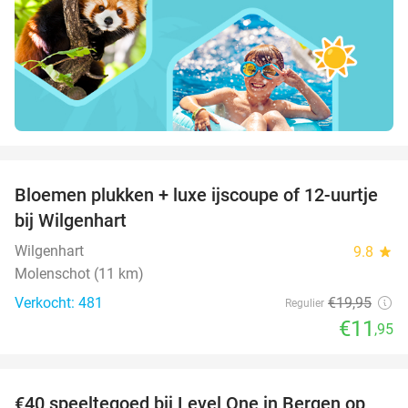
favorite_border
Bloemen plukken + luxe ijscoupe of 12-uurtje
40%
bij Wilgenhart
Wilgenhart
9.8
star
Molenschot (11 km)
Verkocht: 481
€19
,95
Regulier
€11
,95
favorite_border
€40 speeltegoed bij Level One in Bergen op