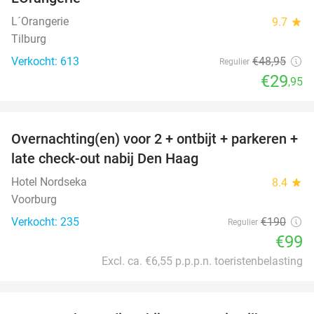
L´Orangerie
9.7
star
Tilburg
Verkocht: 613
€48
,95
Regulier
€29
,95
favorite_border
Overnachting(en) voor 2 + ontbijt + parkeren +
48%
late check-out nabij Den Haag
Hotel Nordseka
8.4
star
Voorburg
Verkocht: 235
€190
Regulier
€99
Excl. ca. €6,55 p.p.p.n. toeristenbelasting
favorite_border