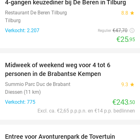
4-gangen keuzediner bij De Beren in Tilburg
46%
Restaurant De Beren Tilburg
8.8
star
Tilburg
Verkocht: 2.207
€47
,70
Regulier
€25
,95
favorite_border
Midweek of weekend weg voor 4 tot 6
personen in de Brabantse Kempen
Summio Parc Duc de Brabant
9.3
star
Diessen (11 km)
€243
Verkocht: 775
,50
Excl. ca. €2,65 p.p.p.n. en €14 p.p. bedlinnen
favorite_border
Entree voor Avonturenpark de Tovertuin
34%