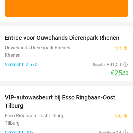
favorite_border
Entree voor Ouwehands Dierenpark Rhenen
19%
Ouwehands Dierenpark Rhenen
9.5
star
Rhenen
Verkocht: 2.570
€31
,50
Regulier
€25
,50
favorite_border
VIP-autowasbeurt bij Esso Ringbaan-Oost
42%
Tilburg
Esso Ringbaan-Oost Tilburg
9.0
star
Tilburg
Verkocht: 293
€18
Regulier