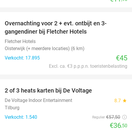
favorite_border
Overnachting voor 2 + evt. ontbijt en 3-
gangendiner bij Fletcher Hotels
Fletcher Hotels
Oisterwijk (+ meerdere locaties) (6 km)
€45
Verkocht: 17.895
Excl. ca. €3 p.p.p.n. toeristenbelasting
favorite_border
2 of 3 heats karten bij De Voltage
37%
De Voltage Indoor Entertainment
8.7
star
Tilburg
Verkocht: 1.540
€57
,50
Regulier
€36
,50