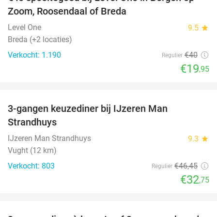
50%
Zoom, Roosendaal of Breda
Level One
9.5
star
Breda (+2 locaties)
Verkocht: 1.190
€40
Regulier
€19
,95
favorite_border
3-gangen keuzediner bij IJzeren Man
29%
Strandhuys
IJzeren Man Strandhuys
9.3
star
Vught (12 km)
Verkocht: 803
€46
,45
Regulier
€32
,75
favorite_border