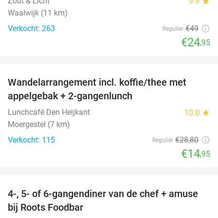
Zout & Licht
9.9
star
Waalwijk (11 km)
Verkocht: 263
€49
Regulier
€24
,95
favorite_border
Wandelarrangement incl. koffie/thee met
48%
appelgebak + 2-gangenlunch
Lunchcafé Den Heijkant
10.0
star
Moergestel (7 km)
Verkocht: 115
€28
,80
Regulier
€14
,95
favorite_border
4-, 5- of 6-gangendiner van de chef + amuse
35%
bij Roots Foodbar