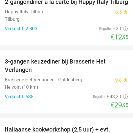
2-gangendiner à la carte bij Happy Italy Tilburg
35%
Happy Italy Tilburg
8.5
star
Tilburg
Verkocht: 2.803
€20
Regulier
€12
,95
favorite_border
3-gangen keuzediner bij Brasserie Het
31%
Verlangen
Brasserie Het Verlangen - Guldenberg
9.8
star
Helvoirt (10 km)
Verkocht: 638
€43
,20
Regulier
€29
,95
favorite_border
Italiaanse kookworkshop (2,5 uur) + evt.
60%