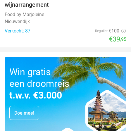
wijnarrangement
Food by Marjoleine
Nieuwendijk
Verkocht: 87
€100
Regulier
€39
,95
Win gratis
een droomreis
t.w.v. €3.000
Doe mee!