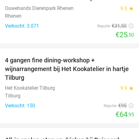
19%
Ouwehands Dierenpark Rhenen
9.5
star
Rhenen
Verkocht: 3.071
€31
,50
Regulier
€25
,50
favorite_border
4 gangen fine dining-workshop +
32%
wijnarrangement bij Het Kookatelier in hartje
Tilburg
Het Kookatelier Tilburg
9.9
star
Tilburg
Verkocht: 150
€95
Regulier
€64
,95
favorite_border