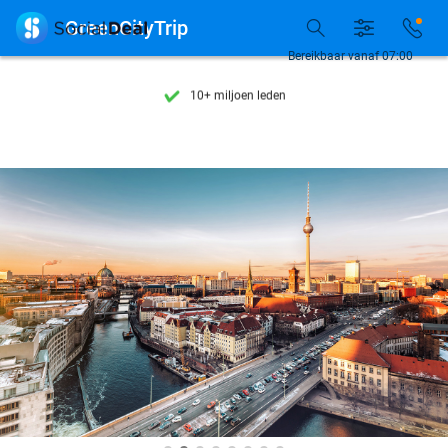
Ontdek 15.000+ deals

GreenCityTrip
7 dagen per week beschikbaar
Bereikbaar vanaf 07:00
10+ miljoen leden
9,4
op basis van
205.981 reviews
Ontdek 15.000+ deals
7 dagen per week beschikbaar
10+ miljoen leden