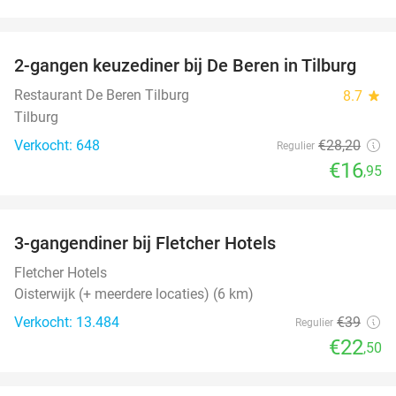
favorite_border
2-gangen keuzediner bij De Beren in Tilburg
40%
Restaurant De Beren Tilburg
8.7
star
Tilburg
Verkocht: 648
€28
,20
Regulier
€16
,95
favorite_border
3-gangendiner bij Fletcher Hotels
42%
Fletcher Hotels
Oisterwijk (+ meerdere locaties) (6 km)
Verkocht: 13.484
€39
Regulier
€22
,50
favorite_border