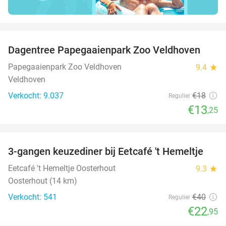
favorite_border
Dagentree Papegaaienpark Zoo Veldhoven
26%
Papegaaienpark Zoo Veldhoven
9.4
star
Veldhoven
Verkocht: 9.037
€18
Regulier
€13
,25
favorite_border
3-gangen keuzediner bij Eetcafé 't Hemeltje
43%
Eetcafé 't Hemeltje Oosterhout
9.3
star
Oosterhout (14 km)
Verkocht: 541
€40
Regulier
€22
,95