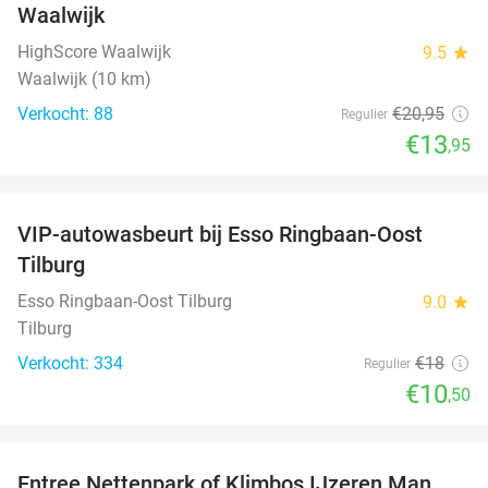
Waalwijk
HighScore Waalwijk
9.5
star
Waalwijk (10 km)
Verkocht: 88
€20
,95
Regulier
€13
,95
favorite_border
VIP-autowasbeurt bij Esso Ringbaan-Oost
42%
Tilburg
Esso Ringbaan-Oost Tilburg
9.0
star
Tilburg
Verkocht: 334
€18
Regulier
€10
,50
favorite_border
Entree Nettenpark of Klimbos IJzeren Man