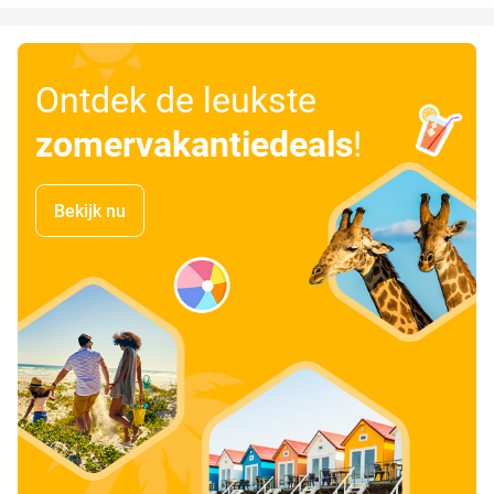
Ontdek de leukste
zomervakantiedeals
!
Bekijk nu