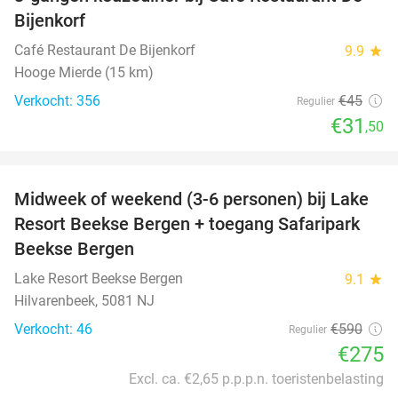
30%
Bijenkorf
Café Restaurant De Bijenkorf
9.9
star
Hooge Mierde (15 km)
Verkocht: 356
€45
Regulier
€31
,50
favorite_border
Midweek of weekend (3-6 personen) bij Lake
53%
Resort Beekse Bergen + toegang Safaripark
Beekse Bergen
Lake Resort Beekse Bergen
9.1
star
Hilvarenbeek, 5081 NJ
Verkocht: 46
€590
Regulier
€275
Excl. ca. €2,65 p.p.p.n. toeristenbelasting