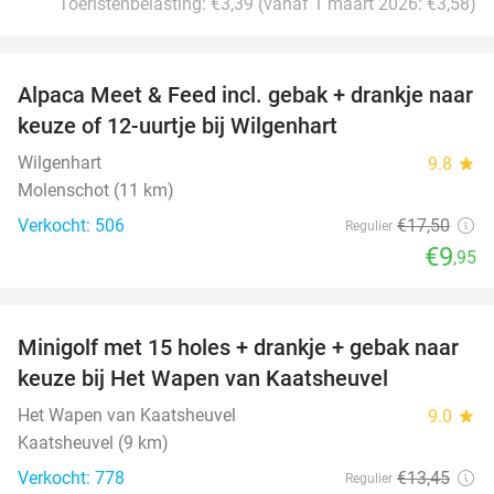
Toeristenbelasting: €3,39 (vanaf 1 maart 2026: €3,58)
favorite_border
Alpaca Meet & Feed incl. gebak + drankje naar
43%
keuze of 12-uurtje bij Wilgenhart
Wilgenhart
9.8
star
Molenschot (11 km)
Verkocht: 506
€17
,50
Regulier
€9
,95
favorite_border
Minigolf met 15 holes + drankje + gebak naar
41%
keuze bij Het Wapen van Kaatsheuvel
Het Wapen van Kaatsheuvel
9.0
star
Kaatsheuvel (9 km)
Verkocht: 778
€13
,45
Regulier