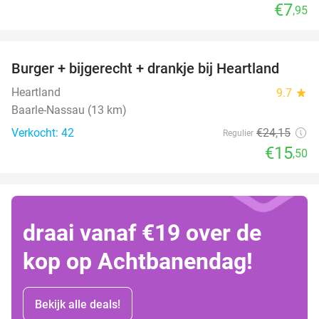
€7
,95
favorite_border
Burger + bijgerecht + drankje bij Heartland
36%
Heartland
9.7
star
Baarle-Nassau (13 km)
Verkocht: 42
€24
,15
Regulier
€15
,50
draai vanaf €19 over de
kop op Achtbanendag!
Bekijk alle deals!