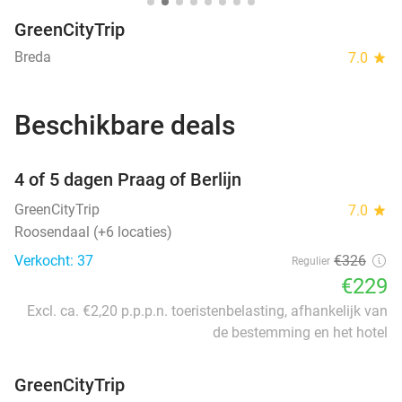
GreenCityTrip
Breda
7.0
star
Beschikbare deals
favorite_border
4 of 5 dagen Praag of Berlijn
GreenCityTrip
7.0
star
Roosendaal (+6 locaties)
Verkocht: 37
€326
Regulier
€229
Excl. ca. €2,20 p.p.p.n. toeristenbelasting, afhankelijk van
de bestemming en het hotel
GreenCityTrip