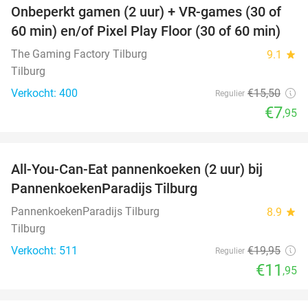
Onbeperkt gamen (2 uur) + VR-games (30 of
49%
60 min) en/of Pixel Play Floor (30 of 60 min)
The Gaming Factory Tilburg
9.1
star
Tilburg
Verkocht: 400
€15
,50
Regulier
€7
,95
favorite_border
All-You-Can-Eat pannenkoeken (2 uur) bij
40%
PannenkoekenParadijs Tilburg
PannenkoekenParadijs Tilburg
8.9
star
Tilburg
Verkocht: 511
€19
,95
Regulier
€11
,95
favorite_border