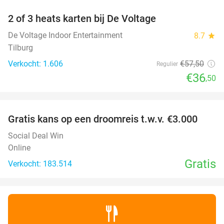
2 of 3 heats karten bij De Voltage
37%
De Voltage Indoor Entertainment
8.7
star
Tilburg
Verkocht: 1.606
€57
,50
Regulier
€36
,50
favorite_border
Gratis kans op een droomreis t.w.v. €3.000
Social Deal Win
Online
Gratis
Verkocht: 183.514