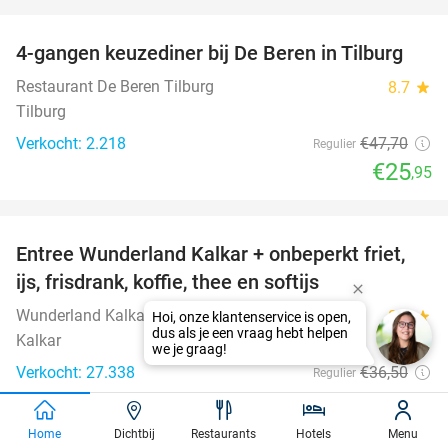
favorite_border
4-gangen keuzediner bij De Beren in Tilburg
46%
Restaurant De Beren Tilburg
8.7
star
Tilburg
Verkocht: 2.218
€47
,70
Regulier
€25
,95
favorite_border
Entree Wunderland Kalkar + onbeperkt friet,
32%
ijs, frisdrank, koffie, thee en softijs
Wunderland Kalkar
8.9
star
Kalkar
Verkocht: 27.338
€36
,50
Regulier
€25
favorite_border
Home
Dichtbij
Restaurants
Hotels
Menu