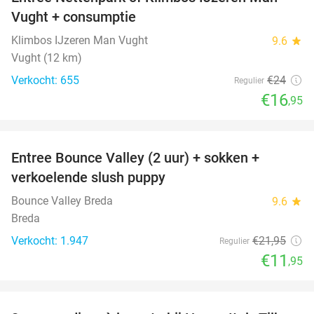
29%
Vught + consumptie
Klimbos IJzeren Man Vught
9.6
star
Vught (12 km)
Verkocht: 655
€24
Regulier
€16
,95
favorite_border
Entree Bounce Valley (2 uur) + sokken +
46%
verkoelende slush puppy
Bounce Valley Breda
9.6
star
Breda
Verkocht: 1.947
€21
,95
Regulier
€11
,95
favorite_border