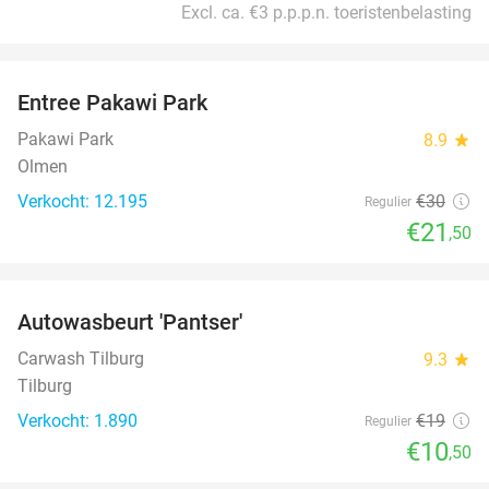
Excl. ca. €3 p.p.p.n. toeristenbelasting
favorite_border
Entree Pakawi Park
28%
Pakawi Park
8.9
star
Olmen
Verkocht: 12.195
€30
Regulier
€21
,50
favorite_border
Autowasbeurt 'Pantser'
45%
Carwash Tilburg
9.3
star
Tilburg
Verkocht: 1.890
€19
Regulier
€10
,50
favorite_border