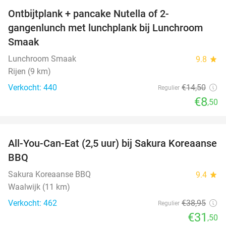
Ontbijtplank + pancake Nutella of 2-
41%
gangenlunch met lunchplank bij Lunchroom
Smaak
Lunchroom Smaak
9.8
star
Rijen (9 km)
Verkocht: 440
€14
,50
Regulier
€8
,50
favorite_border
All-You-Can-Eat (2,5 uur) bij Sakura Koreaanse
19%
BBQ
Sakura Koreaanse BBQ
9.4
star
Waalwijk (11 km)
Verkocht: 462
€38
,95
Regulier
€31
,50