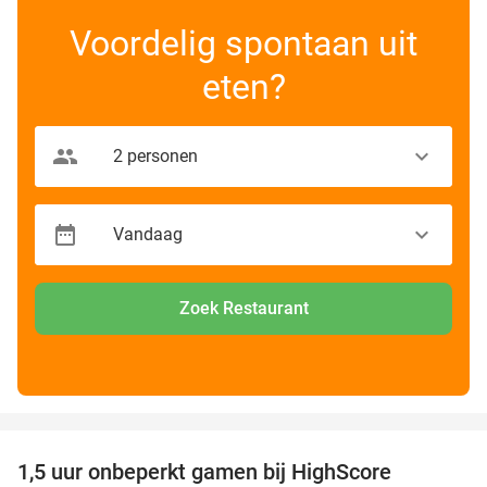
Voordelig spontaan uit
eten?
Zoek Restaurant
favorite_border
1,5 uur onbeperkt gamen bij HighScore
33%