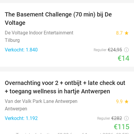
The Basement Challenge (70 min) bij De
44%
Voltage
De Voltage Indoor Entertainment
8.7
star
Tilburg
Verkocht: 1.840
€24
,95
Regulier
€14
favorite_border
Overnachting voor 2 + ontbijt + late check out
59%
+ toegang wellness in hartje Antwerpen
Van der Valk Park Lane Antwerpen
9.9
star
Antwerpen
Verkocht: 1.192
€282
Regulier
€115