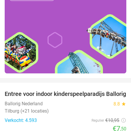
favorite_border
Entree voor indoor kinderspeelparadijs Ballorig
32%
Ballorig Nederland
8.8
star
Tilburg (+21 locaties)
Verkocht: 4.593
€10
,95
Regulier
€7
,50