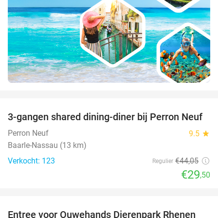
favorite_border
3-gangen shared dining-diner bij Perron Neuf
33%
Perron Neuf
9.5
star
Baarle-Nassau (13 km)
Verkocht: 123
€44
,05
Regulier
€29
,50
favorite_border
Entree voor Ouwehands Dierenpark Rhenen