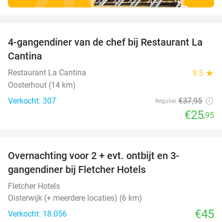
favorite_border
4-gangendiner van de chef bij Restaurant La
32%
Cantina
Restaurant La Cantina
9.5
star
Oosterhout (14 km)
Verkocht: 307
€37
,95
Regulier
€25
,95
favorite_border
Overnachting voor 2 + evt. ontbijt en 3-
gangendiner bij Fletcher Hotels
Fletcher Hotels
Oisterwijk (+ meerdere locaties) (6 km)
€45
Verkocht: 18.056