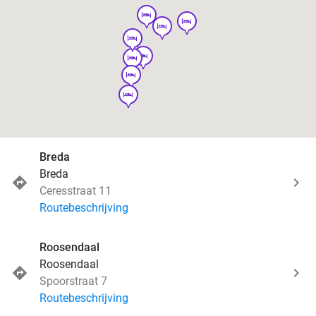
hotel
hotel
hotel
hotel
hotel
hotel
hotel
hotel
Breda
Breda
Ceresstraat 11
Routebeschrijving
Roosendaal
Roosendaal
Spoorstraat 7
Routebeschrijving