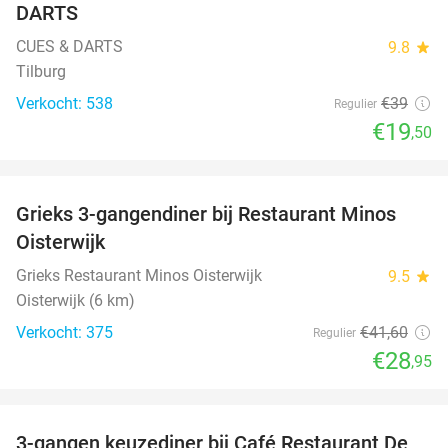
DARTS
CUES & DARTS
9.8
star
Tilburg
Verkocht: 538
€39
Regulier
€19
,50
favorite_border
Grieks 3-gangendiner bij Restaurant Minos
30%
Oisterwijk
Grieks Restaurant Minos Oisterwijk
9.5
star
Oisterwijk (6 km)
Verkocht: 375
€41
,60
Regulier
€28
,95
favorite_border
3-gangen keuzediner bij Café Restaurant De