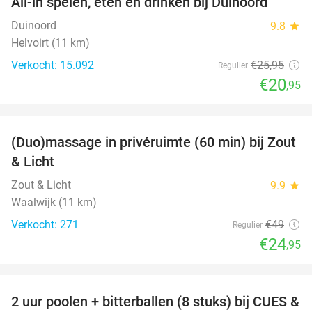
All-in spelen, eten en drinken bij Duinoord
19%
Duinoord
9.8
star
Helvoirt (11 km)
Verkocht: 15.092
€25
,95
Regulier
€20
,95
favorite_border
(Duo)massage in privéruimte (60 min) bij Zout
49%
& Licht
Zout & Licht
9.9
star
Waalwijk (11 km)
Verkocht: 271
€49
Regulier
€24
,95
favorite_border
2 uur poolen + bitterballen (8 stuks) bij CUES &
50%