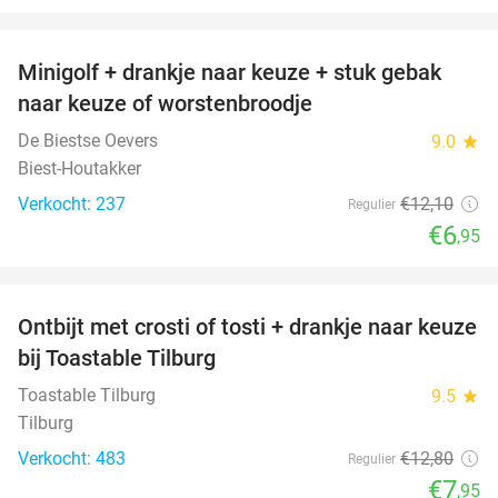
favorite_border
Minigolf + drankje naar keuze + stuk gebak
43%
naar keuze of worstenbroodje
De Biestse Oevers
9.0
star
Biest-Houtakker
Verkocht: 237
€12
,10
Regulier
€6
,95
favorite_border
Ontbijt met crosti of tosti + drankje naar keuze
38%
bij Toastable Tilburg
Toastable Tilburg
9.5
star
Tilburg
Verkocht: 483
€12
,80
Regulier
€7
,95