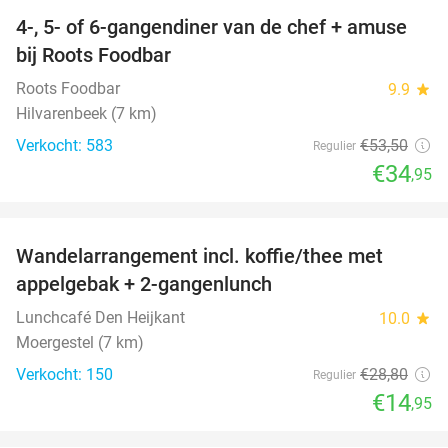
4-, 5- of 6-gangendiner van de chef + amuse
35%
bij Roots Foodbar
Roots Foodbar
9.9
star
Hilvarenbeek (7 km)
Verkocht: 583
€53
,50
Regulier
€34
,95
favorite_border
Wandelarrangement incl. koffie/thee met
48%
appelgebak + 2-gangenlunch
Lunchcafé Den Heijkant
10.0
star
Moergestel (7 km)
Verkocht: 150
€28
,80
Regulier
€14
,95
favorite_border