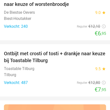
naar keuze of worstenbroodje
De Biestse Oevers
9.0
star
Biest-Houtakker
Verkocht: 240
€12
,10
Regulier
€6
,95
favorite_border
Ontbijt met crosti of tosti + drankje naar keuze
38%
bij Toastable Tilburg
Toastable Tilburg
9.5
star
Tilburg
Verkocht: 487
€12
,80
Regulier
€7
,95