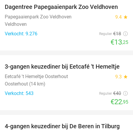
Dagentree Papegaaienpark Zoo Veldhoven
26%
Papegaaienpark Zoo Veldhoven
9.4
star
Veldhoven
Verkocht: 9.276
€18
Regulier
€13
,25
favorite_border
3-gangen keuzediner bij Eetcafé 't Hemeltje
43%
Eetcafé 't Hemeltje Oosterhout
9.3
star
Oosterhout (14 km)
Verkocht: 543
€40
Regulier
€22
,95
favorite_border
4-gangen keuzediner bij De Beren in Tilburg
46%