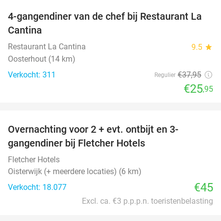
4-gangendiner van de chef bij Restaurant La
32%
Cantina
Restaurant La Cantina
9.5
star
Oosterhout (14 km)
Verkocht: 311
€37
,95
Regulier
€25
,95
favorite_border
Overnachting voor 2 + evt. ontbijt en 3-
gangendiner bij Fletcher Hotels
Fletcher Hotels
Oisterwijk (+ meerdere locaties) (6 km)
€45
Verkocht: 18.077
Excl. ca. €3 p.p.p.n. toeristenbelasting
favorite_border