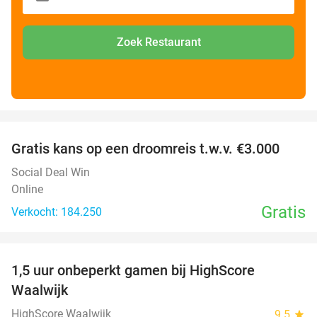
Zoek Restaurant
favorite_border
Gratis kans op een droomreis t.w.v. €3.000
Social Deal Win
Online
Gratis
Verkocht: 184.250
favorite_border
1,5 uur onbeperkt gamen bij HighScore
33%
Waalwijk
HighScore Waalwijk
9.5
star