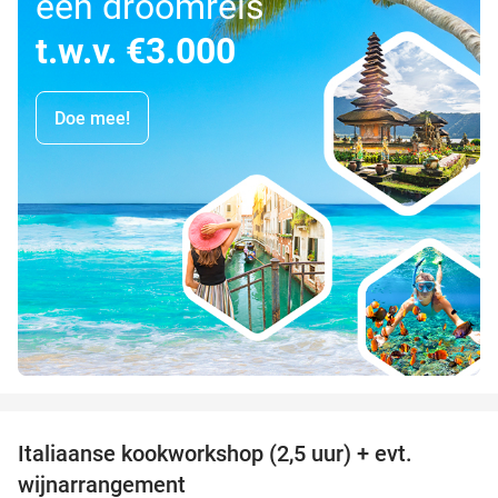
een droomreis
t.w.v. €3.000
Doe mee!
favorite_border
Italiaanse kookworkshop (2,5 uur) + evt.
60%
wijnarrangement