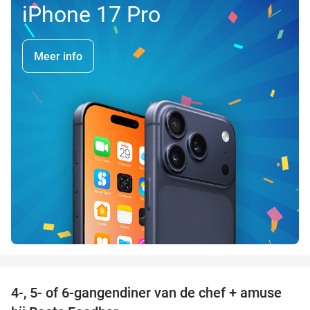
iPhone 17 Pro
Meer info
favorite_border
4-, 5- of 6-gangendiner van de chef + amuse
35%