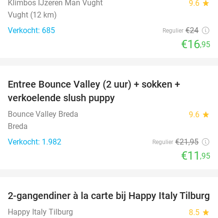
Klimbos IJzeren Man Vught
9.6
star
Vught (12 km)
Verkocht: 685
€24
Regulier
€16
,95
favorite_border
Entree Bounce Valley (2 uur) + sokken +
46%
verkoelende slush puppy
Bounce Valley Breda
9.6
star
Breda
Verkocht: 1.982
€21
,95
Regulier
€11
,95
favorite_border
2-gangendiner à la carte bij Happy Italy Tilburg
35%
Happy Italy Tilburg
8.5
star