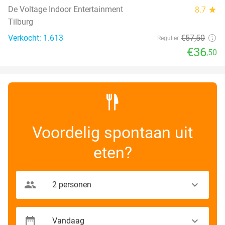
De Voltage Indoor Entertainment
8.7
star
Tilburg
Verkocht: 1.613
€57
,50
Regulier
€36
,50
Voordelig spontaan uit
eten?