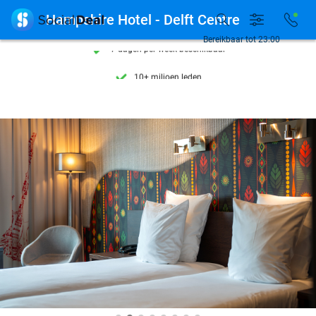
Ontdek 15.000+ deals

Hampshire Hotel - Delft Centre
7 dagen per week beschikbaar
Bereikbaar tot 23:00
10+ miljoen leden
9,4
op basis van
206.004 reviews
Ontdek 15.000+ deals
7 dagen per week beschikbaar
10+ miljoen leden