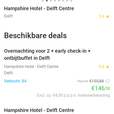
Hampshire Hotel - Delft Centre
Delft
9.6
star
Beschikbare deals
favorite_border
Overnachting voor 2 + early check-in +
ontbijtbuffet in Delft
Hampshire Hotel - Delft Centre
9.6
star
Delft
Verkocht: 84
€155
,88
Regulier
€146
,50
Excl. ca. €4,50 p.p.p.n. toeristenbelasting
Hampshire Hotel - Delft Centre