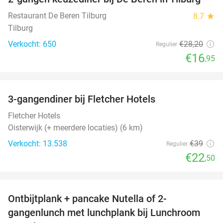
40%
Restaurant De Beren Tilburg
8.7
star
Tilburg
Verkocht: 650
€28
,20
Regulier
€16
,95
favorite_border
3-gangendiner bij Fletcher Hotels
42%
Fletcher Hotels
Oisterwijk (+ meerdere locaties) (6 km)
Verkocht: 13.538
€39
Regulier
€22
,50
favorite_border
Ontbijtplank + pancake Nutella of 2-
38%
gangenlunch met lunchplank bij Lunchroom