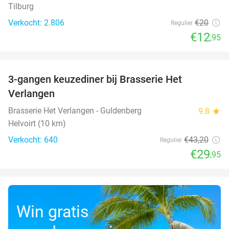
Tilburg
Verkocht: 2.806
€20
Regulier
€12
,95
favorite_border
3-gangen keuzediner bij Brasserie Het
31%
Verlangen
Brasserie Het Verlangen - Guldenberg
9.8
star
Helvoirt (10 km)
Verkocht: 640
€43
,20
Regulier
€29
,95
Win gratis