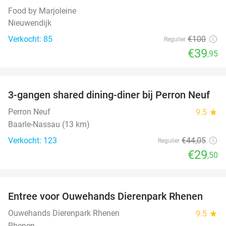
Food by Marjoleine
Nieuwendijk
Verkocht: 85
€100
Regulier
€39
,95
favorite_border
3-gangen shared dining-diner bij Perron Neuf
33%
Perron Neuf
9.5
star
Baarle-Nassau (13 km)
Verkocht: 123
€44
,05
Regulier
€29
,50
favorite_border
Entree voor Ouwehands Dierenpark Rhenen
19%
Ouwehands Dierenpark Rhenen
9.5
star
Rhenen