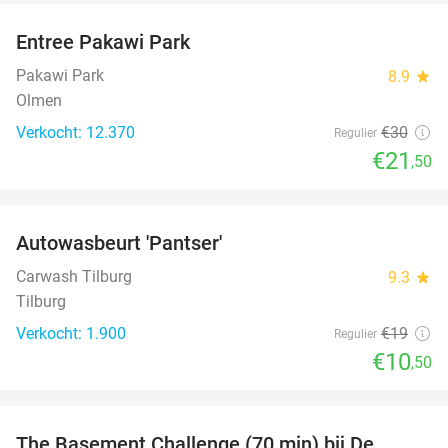
Entree Pakawi Park
28%
Pakawi Park
8.9
star
Olmen
Verkocht: 12.370
€30
Regulier
€21
,50
favorite_border
Autowasbeurt 'Pantser'
45%
Carwash Tilburg
9.3
star
Tilburg
Verkocht: 1.900
€19
Regulier
€10
,50
favorite_border
The Basement Challenge (70 min) bij De