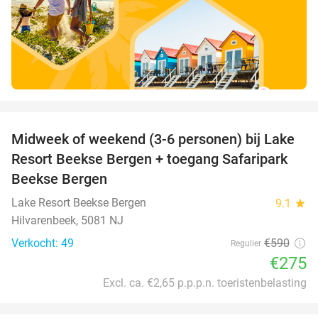
favorite_border
Midweek of weekend (3-6 personen) bij Lake
53%
Resort Beekse Bergen + toegang Safaripark
Beekse Bergen
Lake Resort Beekse Bergen
9.1
star
Hilvarenbeek, 5081 NJ
Verkocht: 49
€590
Regulier
€275
Excl. ca. €2,65 p.p.p.n. toeristenbelasting
favorite_border