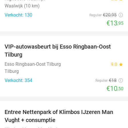
Waalwijk (10 km)
Verkocht: 130
€20
,95
Regulier
€13
,95
favorite_border
VIP-autowasbeurt bij Esso Ringbaan-Oost
42%
Tilburg
Esso Ringbaan-Oost Tilburg
9.0
star
Tilburg
Verkocht: 354
€18
Regulier
€10
,50
favorite_border
Entree Nettenpark of Klimbos IJzeren Man
29%
Vught + consumptie