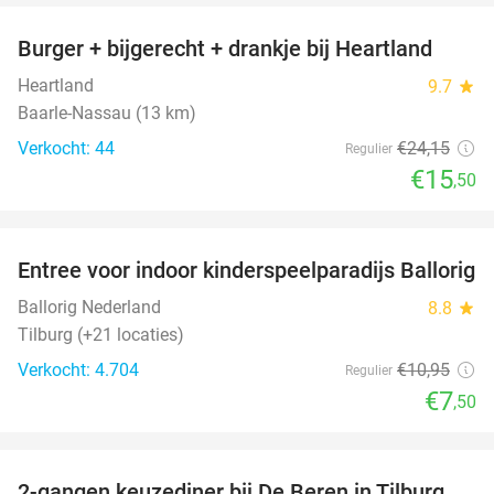
Burger + bijgerecht + drankje bij Heartland
36%
Heartland
9.7
star
Baarle-Nassau (13 km)
Verkocht: 44
€24
,15
Regulier
€15
,50
favorite_border
Entree voor indoor kinderspeelparadijs Ballorig
32%
Ballorig Nederland
8.8
star
Tilburg (+21 locaties)
Verkocht: 4.704
€10
,95
Regulier
€7
,50
favorite_border
2-gangen keuzediner bij De Beren in Tilburg