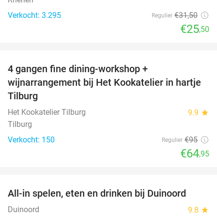
Verkocht: 3.295
€31
,50
Regulier
€25
,50
favorite_border
4 gangen fine dining-workshop +
32%
wijnarrangement bij Het Kookatelier in hartje
Tilburg
Het Kookatelier Tilburg
9.9
star
Tilburg
Verkocht: 150
€95
Regulier
€64
,95
favorite_border
All-in spelen, eten en drinken bij Duinoord
19%
Duinoord
9.8
star