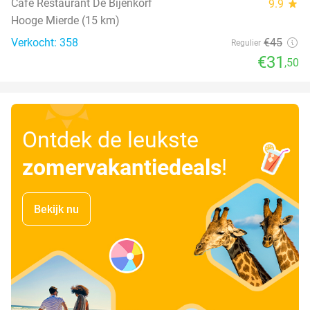
Café Restaurant De Bijenkorf
9.9
star
Hooge Mierde (15 km)
Verkocht: 358
€45
Regulier
€31
,50
Ontdek de leukste
zomervakantiedeals
!
Bekijk nu