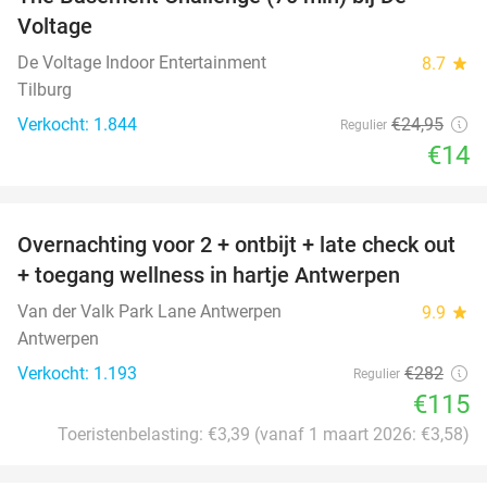
44%
Voltage
De Voltage Indoor Entertainment
8.7
star
Tilburg
Verkocht: 1.844
€24
,95
Regulier
€14
favorite_border
Overnachting voor 2 + ontbijt + late check out
59%
+ toegang wellness in hartje Antwerpen
Van der Valk Park Lane Antwerpen
9.9
star
Antwerpen
Verkocht: 1.193
€282
Regulier
€115
Toeristenbelasting: €3,39 (vanaf 1 maart 2026: €3,58)
favorite_border