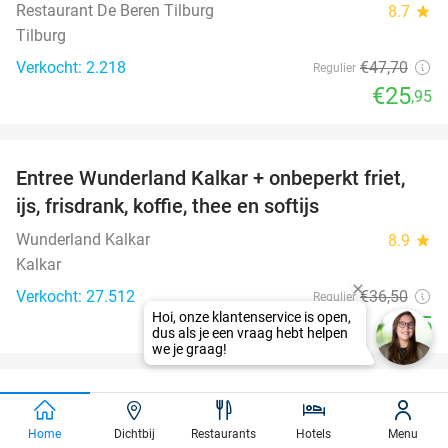
Restaurant De Beren Tilburg
8.7
star
Tilburg
Verkocht: 2.218
€47
,70
Regulier
€25
,95
favorite_border
Entree Wunderland Kalkar + onbeperkt friet,
32%
ijs, frisdrank, koffie, thee en softijs
Wunderland Kalkar
8.9
star
Kalkar
Verkocht: 27.512
€36
,50
Regulier
€25
favorite_border
1 of 4 NEI-therapiesessies (90 min)
72%
Home
Dichtbij
Restaurants
Hotels
Menu
E-motion by Eddy
10.0
star