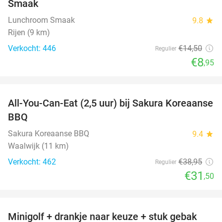
Smaak
Lunchroom Smaak
9.8
star
Rijen (9 km)
Verkocht: 446
€14
,50
Regulier
€8
,95
favorite_border
All-You-Can-Eat (2,5 uur) bij Sakura Koreaanse
19%
BBQ
Sakura Koreaanse BBQ
9.4
star
Waalwijk (11 km)
Verkocht: 462
€38
,95
Regulier
€31
,50
favorite_border
Minigolf + drankje naar keuze + stuk gebak
43%