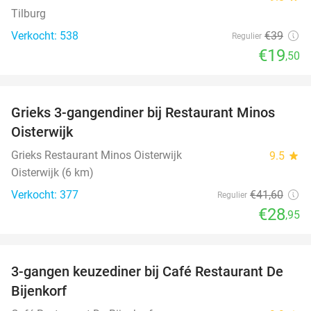
Tilburg
Verkocht: 538
€39
Regulier
€19
,50
favorite_border
Grieks 3-gangendiner bij Restaurant Minos
30%
Oisterwijk
Grieks Restaurant Minos Oisterwijk
9.5
star
Oisterwijk (6 km)
Verkocht: 377
€41
,60
Regulier
€28
,95
favorite_border
3-gangen keuzediner bij Café Restaurant De
30%
Bijenkorf