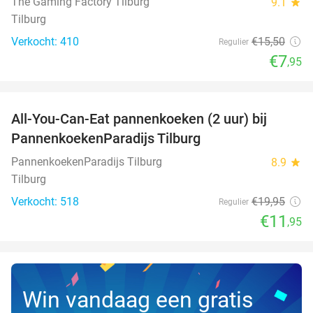
The Gaming Factory Tilburg
9.1
star
Tilburg
Verkocht: 410
€15
,50
Regulier
€7
,95
favorite_border
All-You-Can-Eat pannenkoeken (2 uur) bij
40%
PannenkoekenParadijs Tilburg
PannenkoekenParadijs Tilburg
8.9
star
Tilburg
Verkocht: 518
€19
,95
Regulier
€11
,95
Win vandaag een gratis