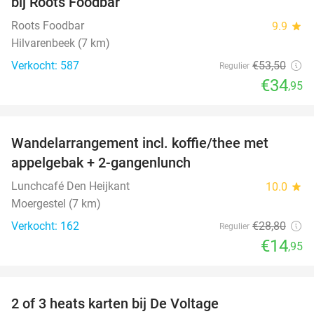
bij Roots Foodbar
Roots Foodbar
9.9
star
Hilvarenbeek (7 km)
Verkocht: 587
€53
,50
Regulier
€34
,95
favorite_border
Wandelarrangement incl. koffie/thee met
48%
appelgebak + 2-gangenlunch
Lunchcafé Den Heijkant
10.0
star
Moergestel (7 km)
Verkocht: 162
€28
,80
Regulier
€14
,95
favorite_border
2 of 3 heats karten bij De Voltage
37%