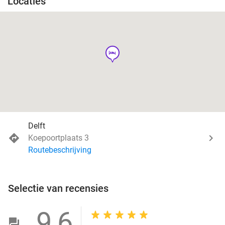
Locaties
hotel
Delft
Koepoortplaats 3
Routebeschrijving
Selectie van recensies
9,6