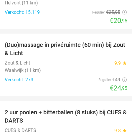
Helvoirt (11 km)
Verkocht: 15.119
€25
,95
Regulier
€20
,95
favorite_border
(Duo)massage in privéruimte (60 min) bij Zout
49%
& Licht
Zout & Licht
9.9
star
Waalwijk (11 km)
Verkocht: 273
€49
Regulier
€24
,95
favorite_border
2 uur poolen + bitterballen (8 stuks) bij CUES &
50%
DARTS
CUES & DARTS
9.8
star