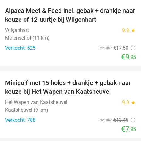
Alpaca Meet & Feed incl. gebak + drankje naar
43%
keuze of 12-uurtje bij Wilgenhart
Wilgenhart
9.8
star
Molenschot (11 km)
Verkocht: 525
€17
,50
Regulier
€9
,95
favorite_border
Minigolf met 15 holes + drankje + gebak naar
41%
keuze bij Het Wapen van Kaatsheuvel
Het Wapen van Kaatsheuvel
9.0
star
Kaatsheuvel (9 km)
Verkocht: 788
€13
,45
Regulier
€7
,95
favorite_border