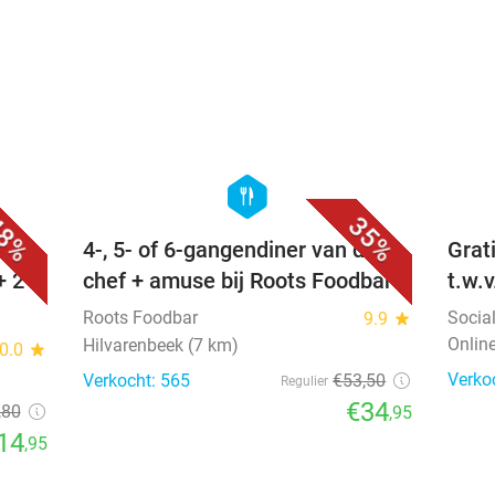
favorite_border
favorite_border
hexagon
food
8%
35%
4-, 5- of 6-gangendiner van de
Grat
+ 2-
chef + amuse bij Roots Foodbar
t.w.
Roots Foodbar
Socia
9.9
star
Onlin
Hilvarenbeek (7 km)
0.0
star
Verko
Verkocht: 565
€53
,50
Regulier
€34
,80
,95
14
,95