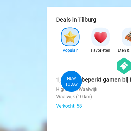
Deals in Tilburg
Populair
Favorieten
Eten & 
hexago
events
1,5 uur onbeperkt gamen bij
NEW
TODAY
HighScore Waalwijk
Waalwijk (10 km)
Verkocht: 58