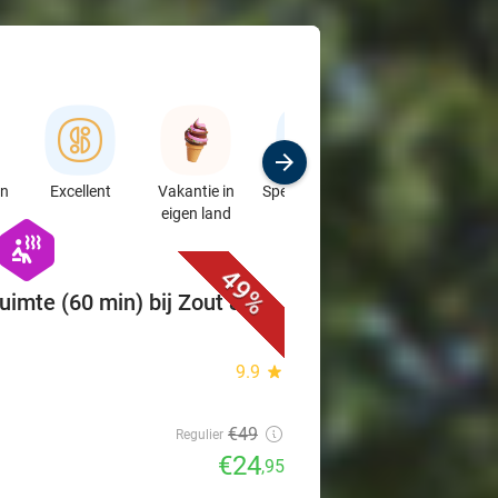
en
Excellent
Vakantie in
Speciaalzaken
Sport
eigen land
& Auto's
favorite_border
hexagon
wellness
49%
uimte (60 min) bij Zout &
9.9
star
€49
Regulier
€24
,95