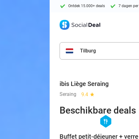
Ontdek 15.000+ deals
7 dagen per
Tilburg
ibis Liège Seraing
Seraing
9.4
star
Beschikbare deals
hexagon
food
Buffet petit-déjeuner + verre