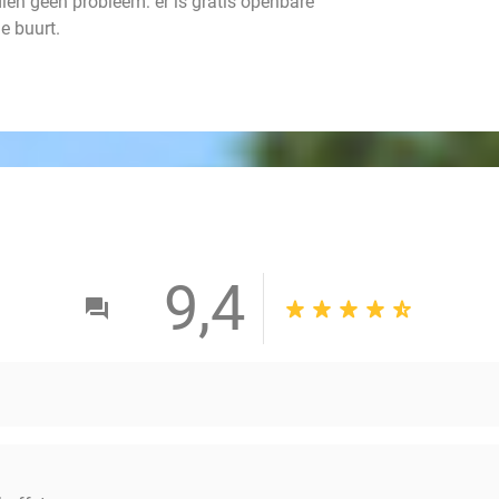
ien geen probleem: er is gratis openbare
e buurt.
9,4