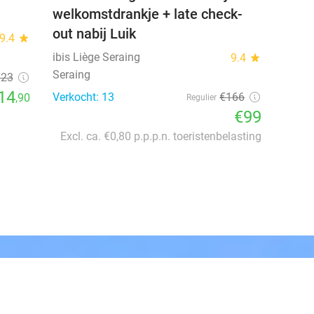
welkomstdrankje + late check-
out nabij Luik
9.4
star
ibis Liège Seraing
9.4
star
Seraing
€23
14
Verkocht: 13
€166
,90
Regulier
€99
Excl. ca. €0,80 p.p.p.n. toeristenbelasting