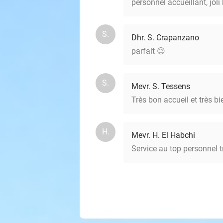
personnel accueillant, joli
S.
Dhr. S. Crapanzano
parfait 😉
S.
Mevr. S. Tessens
Très bon accueil et très b
H.
Mevr. H. El Habchi
Service au top personnel 