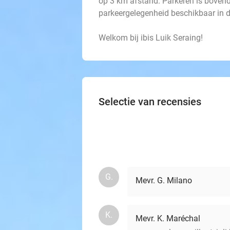
op 3 km afstand. Parkeren is bovend
parkeergelegenheid beschikbaar in d
Welkom bij ibis Luik Seraing!
Selectie van recensies
G.
Mevr. G. Milano
K.
Mevr. K. Maréchal