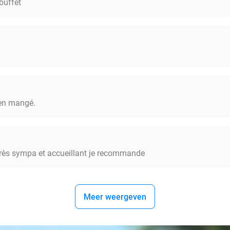
 buffet
ien mangé.
très sympa et accueillant je recommande
Meer weergeven