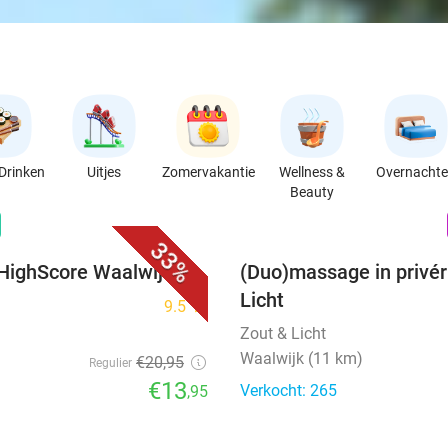
Drinken
Uitjes
Zomervakantie
Wellness &
Overnacht
Beauty
favorite_border
n
33%
 HighScore Waalwijk
(Duo)massage in privér
Licht
9.5
star
Zout & Licht
Waalwijk (11 km)
€20
,95
Regulier
€13
Verkocht: 265
,95