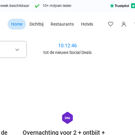
 week beschikbaar
10+ miljoen leden
Home
Dichtbij
Restaurants
Hotels
10:12:44
keyboard_arrow_down
tot de nieuwe Social Deals
favorite_border
favorite_border
hexagon
hotel
 de
Overnachting voor 2 + ontbijt +