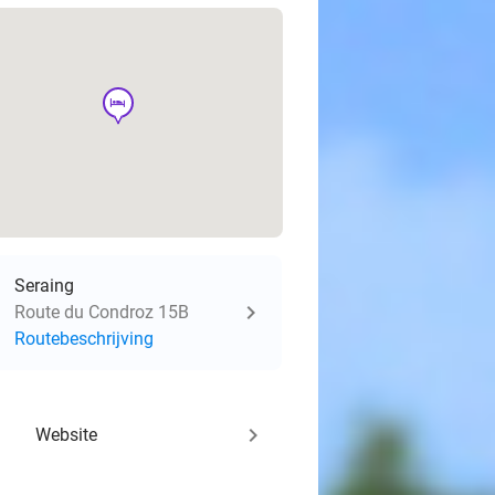
hotel
Seraing
Route du Condroz 15B
Routebeschrijving
keyboard_arrow_right
Website