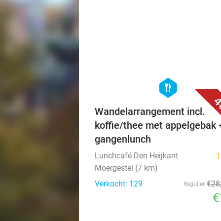
hexagon
food
4
Wandelarrangement incl.
koffie/thee met appelgebak 
gangenlunch
Lunchcafé Den Heijkant
1
Moergestel (7 km)
Verkocht: 129
€28
Regulier
€