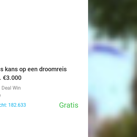
favorite_border
is kans op een droomreis
v. €3.000
l Deal Win
e
Gratis
cht: 182.633