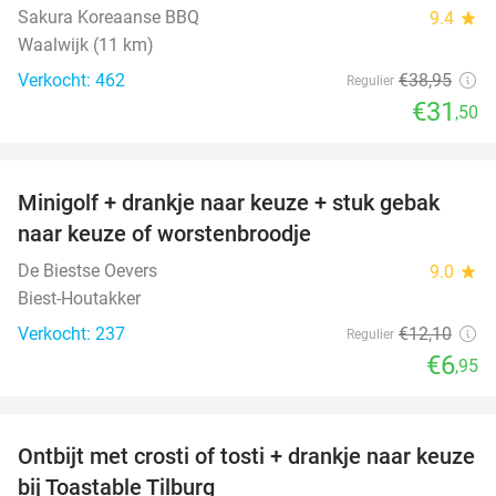
Sakura Koreaanse BBQ
9.4
star
Waalwijk (11 km)
Verkocht: 462
€38
,95
Regulier
€31
,50
favorite_border
Minigolf + drankje naar keuze + stuk gebak
43%
naar keuze of worstenbroodje
De Biestse Oevers
9.0
star
Biest-Houtakker
Verkocht: 237
€12
,10
Regulier
€6
,95
favorite_border
Ontbijt met crosti of tosti + drankje naar keuze
38%
bij Toastable Tilburg