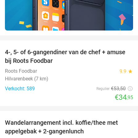
favorite_border
4-, 5- of 6-gangendiner van de chef + amuse
35%
bij Roots Foodbar
Roots Foodbar
9.9
star
Hilvarenbeek (7 km)
Verkocht: 589
€53
,50
Regulier
€34
,95
favorite_border
Wandelarrangement incl. koffie/thee met
48%
appelgebak + 2-gangenlunch