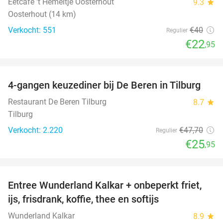
Eetcafé 't Hemeltje Oosterhout
9.3
star
Oosterhout (14 km)
Verkocht: 551
€40
Regulier
€22
,95
favorite_border
4-gangen keuzediner bij De Beren in Tilburg
46%
Restaurant De Beren Tilburg
8.7
star
Tilburg
Verkocht: 2.220
€47
,70
Regulier
€25
,95
favorite_border
Entree Wunderland Kalkar + onbeperkt friet,
32%
ijs, frisdrank, koffie, thee en softijs
Wunderland Kalkar
8.9
star