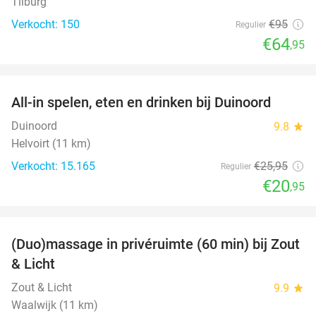
Tilburg
Verkocht: 150
€95
Regulier
€64
,95
favorite_border
All-in spelen, eten en drinken bij Duinoord
19%
Duinoord
9.8
star
Helvoirt (11 km)
Verkocht: 15.165
€25
,95
Regulier
€20
,95
favorite_border
(Duo)massage in privéruimte (60 min) bij Zout
49%
& Licht
Zout & Licht
9.9
star
Waalwijk (11 km)