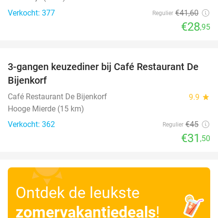
Verkocht: 377
€41
,60
Regulier
€28
,95
favorite_border
3-gangen keuzediner bij Café Restaurant De
30%
Bijenkorf
Café Restaurant De Bijenkorf
9.9
star
Hooge Mierde (15 km)
Verkocht: 362
€45
Regulier
€31
,50
Ontdek de leukste
zomervakantiedeals
!