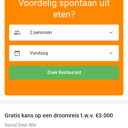
Voordelig spontaan uit
eten?
Zoek Restaurant
favorite_border
Gratis kans op een droomreis t.w.v. €3.000
Social Deal Win