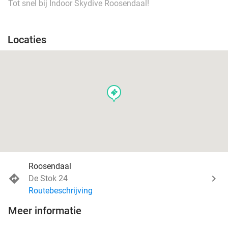
Tot snel bij Indoor Skydive Roosendaal!
Locaties
events
Roosendaal
De Stok 24
Routebeschrijving
Meer informatie