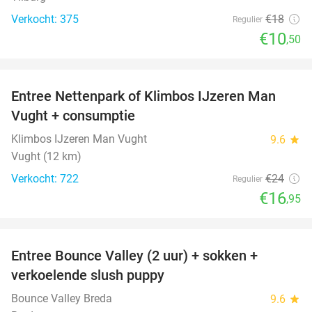
Verkocht: 375
€18
Regulier
€10
,50
favorite_border
Entree Nettenpark of Klimbos IJzeren Man
29%
Vught + consumptie
Klimbos IJzeren Man Vught
9.6
star
Vught (12 km)
Verkocht: 722
€24
Regulier
€16
,95
favorite_border
Entree Bounce Valley (2 uur) + sokken +
46%
verkoelende slush puppy
Bounce Valley Breda
9.6
star