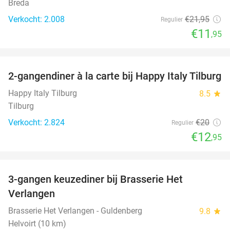
Breda
Verkocht: 2.008
€21
,95
Regulier
€11
,95
favorite_border
2-gangendiner à la carte bij Happy Italy Tilburg
35%
Happy Italy Tilburg
8.5
star
Tilburg
Verkocht: 2.824
€20
Regulier
€12
,95
favorite_border
3-gangen keuzediner bij Brasserie Het
31%
Verlangen
Brasserie Het Verlangen - Guldenberg
9.8
star
Helvoirt (10 km)