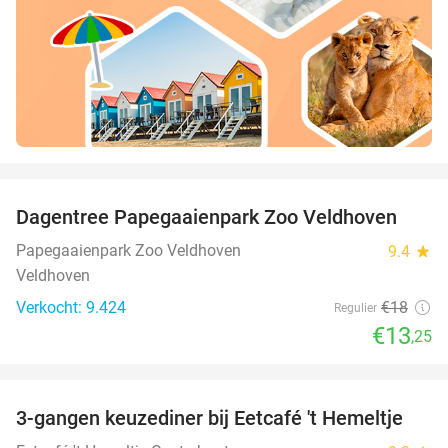
favorite_border
Dagentree Papegaaienpark Zoo Veldhoven
26%
Papegaaienpark Zoo Veldhoven
9.4
star
Veldhoven
Verkocht: 9.424
€18
Regulier
€13
,25
favorite_border
3-gangen keuzediner bij Eetcafé 't Hemeltje
43%