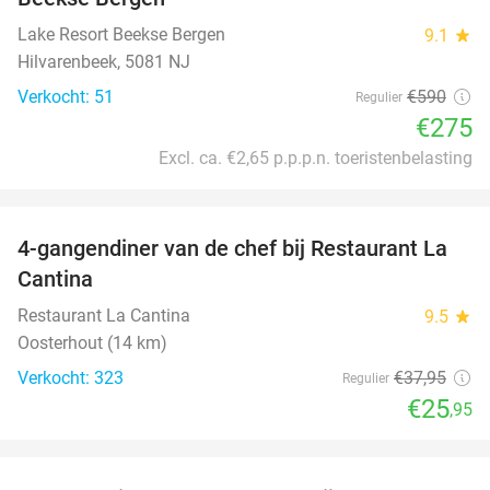
Lake Resort Beekse Bergen
9.1
star
Hilvarenbeek, 5081 NJ
Verkocht: 51
€590
Regulier
€275
Excl. ca. €2,65 p.p.p.n. toeristenbelasting
favorite_border
4-gangendiner van de chef bij Restaurant La
32%
Cantina
Restaurant La Cantina
9.5
star
Oosterhout (14 km)
Verkocht: 323
€37
,95
Regulier
€25
,95
favorite_border