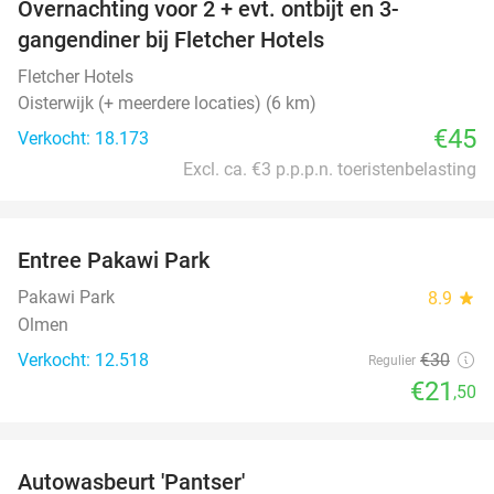
Overnachting voor 2 + evt. ontbijt en 3-
gangendiner bij Fletcher Hotels
Fletcher Hotels
Oisterwijk (+ meerdere locaties) (6 km)
€45
Verkocht: 18.173
Excl. ca. €3 p.p.p.n. toeristenbelasting
favorite_border
Entree Pakawi Park
28%
Pakawi Park
8.9
star
Olmen
Verkocht: 12.518
€30
Regulier
€21
,50
favorite_border
Autowasbeurt 'Pantser'
45%