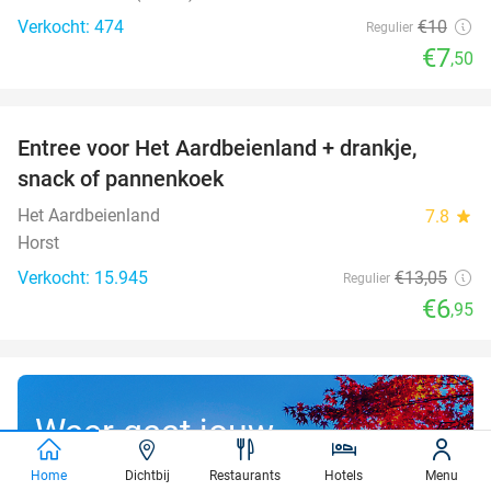
Verkocht: 474
€10
Regulier
€7
,50
favorite_border
Entree voor Het Aardbeienland + drankje,
47%
snack of pannenkoek
Het Aardbeienland
7.8
star
Horst
Verkocht: 15.945
€13
,05
Regulier
€6
,95
Waar gaat jouw
gratis droomreis
Home
Dichtbij
Restaurants
Hotels
Menu