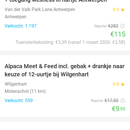
Van der Valk Park Lane Antwerpen
9.9
star
Antwerpen
Verkocht: 1.197
€282
Regulier
€115
Toeristenbelasting: €3,39 (vanaf 1 maart 2026: €3,58)
favorite_border
Alpaca Meet & Feed incl. gebak + drankje naar
43%
keuze of 12-uurtje bij Wilgenhart
Wilgenhart
9.8
star
Molenschot (11 km)
Verkocht: 559
€17
,50
Regulier
€9
,95
favorite_border