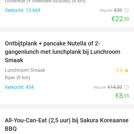
Oisterwijk (+ meerdere locaties) (6 km)
Verkocht: 13.669
€39
Regulier
€22
,50
favorite_border
Ontbijtplank + pancake Nutella of 2-
38%
gangenlunch met lunchplank bij Lunchroom
Smaak
Lunchroom Smaak
9.8
star
Rijen (9 km)
Verkocht: 454
€14
,50
Regulier
€8
,95
favorite_border
All-You-Can-Eat (2,5 uur) bij Sakura Koreaanse
19%
BBQ