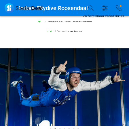
Ontdek 15.000+ deals

Indoor Skydive Roosendaal
7 dagen per week beschikbaar
Za bereikbaar vanaf 08:00
10+ miljoen leden
9,4
op basis van
206.108 reviews
Ontdek 15.000+ deals
7 dagen per week beschikbaar
10+ miljoen leden