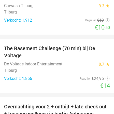
Carwash Tilburg
9.3
star
Tilburg
Verkocht: 1.912
€19
Regulier
€10
,50
favorite_border
The Basement Challenge (70 min) bij De
44%
Voltage
De Voltage Indoor Entertainment
8.7
star
Tilburg
Verkocht: 1.856
€24
,95
Regulier
€14
favorite_border
Overnachting voor 2 + ontbijt + late check out
59%
+ toegang wellness in hartje Antwerpen