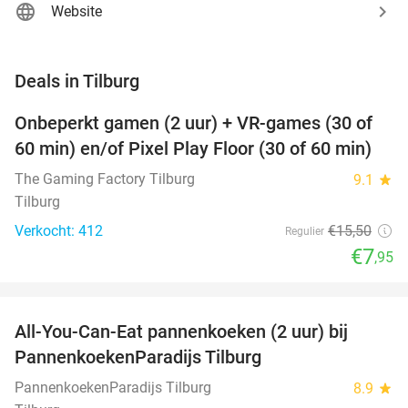
Website
favorite_border
Deals in Tilburg
Onbeperkt gamen (2 uur) + VR-games (30 of
49%
60 min) en/of Pixel Play Floor (30 of 60 min)
The Gaming Factory Tilburg
9.1
star
Tilburg
Verkocht: 412
€15
,50
Regulier
€7
,95
favorite_border
All-You-Can-Eat pannenkoeken (2 uur) bij
40%
PannenkoekenParadijs Tilburg
PannenkoekenParadijs Tilburg
8.9
star