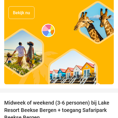
Bekijk nu
favorite_border
Midweek of weekend (3-6 personen) bij Lake
53%
Resort Beekse Bergen + toegang Safaripark
Beekse Bergen