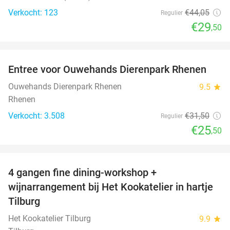
Verkocht: 123
€44
,05
Regulier
€29
,50
favorite_border
Entree voor Ouwehands Dierenpark Rhenen
19%
Ouwehands Dierenpark Rhenen
9.5
star
Rhenen
Verkocht: 3.508
€31
,50
Regulier
€25
,50
favorite_border
4 gangen fine dining-workshop +
32%
wijnarrangement bij Het Kookatelier in hartje
Tilburg
Het Kookatelier Tilburg
9.9
star