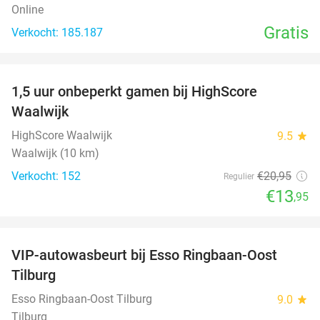
Online
Gratis
Verkocht: 185.187
favorite_border
1,5 uur onbeperkt gamen bij HighScore
33%
Waalwijk
HighScore Waalwijk
9.5
star
Waalwijk (10 km)
Verkocht: 152
€20
,95
Regulier
€13
,95
favorite_border
VIP-autowasbeurt bij Esso Ringbaan-Oost
42%
Tilburg
Esso Ringbaan-Oost Tilburg
9.0
star
Tilburg