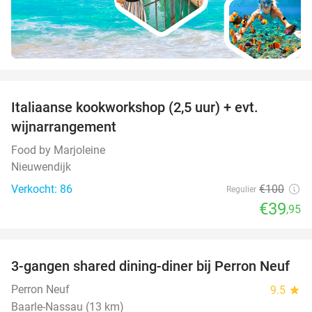
favorite_border
Italiaanse kookworkshop (2,5 uur) + evt.
60%
wijnarrangement
Food by Marjoleine
Nieuwendijk
Verkocht: 86
€100
Regulier
€39
,95
favorite_border
3-gangen shared dining-diner bij Perron Neuf
33%
Perron Neuf
9.5
star
Baarle-Nassau (13 km)