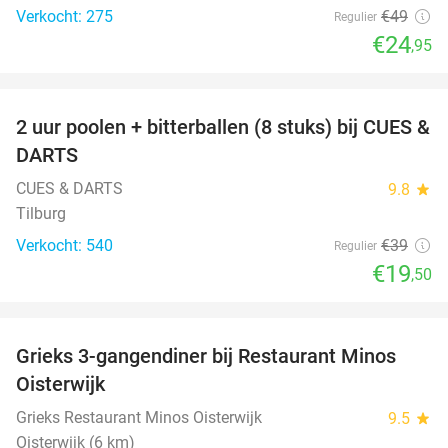
Verkocht: 275
€49
Regulier
€24
,95
favorite_border
2 uur poolen + bitterballen (8 stuks) bij CUES &
50%
DARTS
CUES & DARTS
9.8
star
Tilburg
Verkocht: 540
€39
Regulier
€19
,50
favorite_border
Grieks 3-gangendiner bij Restaurant Minos
30%
Oisterwijk
Grieks Restaurant Minos Oisterwijk
9.5
star
Oisterwijk (6 km)