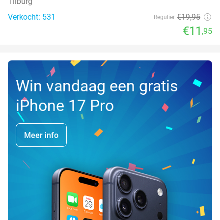
Tilburg
Verkocht: 531
€19
,95
Regulier
€11
,95
Win vandaag een gratis
iPhone 17 Pro
Meer info