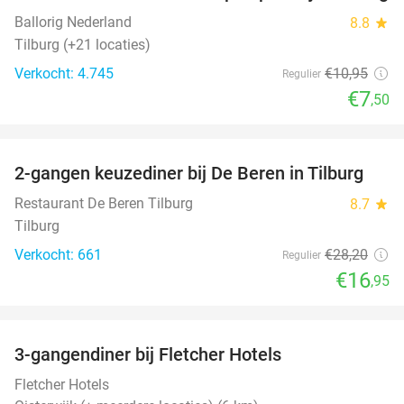
Ballorig Nederland
8.8
star
Tilburg (+21 locaties)
Verkocht: 4.745
€10
,95
Regulier
€7
,50
favorite_border
2-gangen keuzediner bij De Beren in Tilburg
40%
Restaurant De Beren Tilburg
8.7
star
Tilburg
Verkocht: 661
€28
,20
Regulier
€16
,95
favorite_border
3-gangendiner bij Fletcher Hotels
42%
Fletcher Hotels