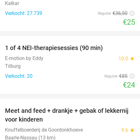
Kalkar
Verkocht: 27.739
€36
,50
Regulier
€25
favorite_border
1 of 4 NEI-therapiesessies (90 min)
72%
E-motion by Eddy
10.0
star
Tilburg
Verkocht: 20
€85
Regulier
€24
favorite_border
Meet and feed + drankje + gebak of lekkernij
25%
voor kinderen
Knuffelboerderij de Goordonkhoeve
9.6
star
Baarle-Nassau (13 km)