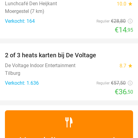
Lunchcafé Den Heijkant
10.0
star
Moergestel (7 km)
Verkocht: 164
€28
,80
Regulier
€14
,95
favorite_border
2 of 3 heats karten bij De Voltage
37%
De Voltage Indoor Entertainment
8.7
star
Tilburg
Verkocht: 1.636
€57
,50
Regulier
€36
,50