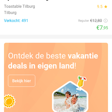
Toastable Tilburg
9.5
star
Tilburg
Verkocht: 491
€12
,80
Regulier
€7
,95
Ontdek de beste
vakantie
deals in eigen land
!
Bekijk hier