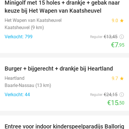
Minigolf met 15 holes + drankje + gebak naar
41%
keuze bij Het Wapen van Kaatsheuvel
Het Wapen van Kaatsheuvel
9.0
star
Kaatsheuvel (9 km)
Verkocht: 799
€13
,45
Regulier
€7
,95
favorite_border
Burger + bijgerecht + drankje bij Heartland
36%
Heartland
9.7
star
Baarle-Nassau (13 km)
Verkocht: 44
€24
,15
Regulier
€15
,50
favorite_border
Entree voor indoor kinderspeelparadijs Ballorig
32%