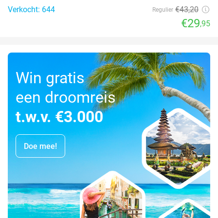
Verkocht: 644
€43
,20
Regulier
€29
,95
Win gratis
een droomreis
t.w.v. €3.000
Doe mee!